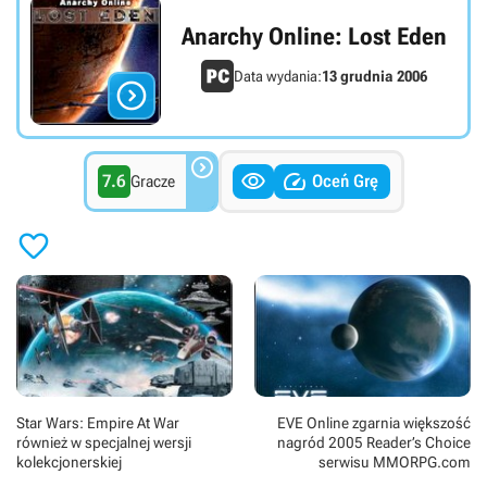
Anarchy Online: Lost Eden
Data wydania:
13 grudnia 2006




7.6
Oceń Grę
Gracze

Star Wars: Empire At War
EVE Online zgarnia większość
również w specjalnej wersji
nagród 2005 Reader’s Choice
kolekcjonerskiej
serwisu MMORPG.com