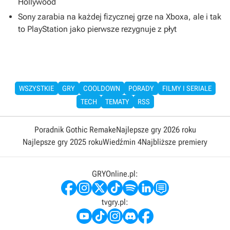
Hollywood
Sony zarabia na każdej fizycznej grze na Xboxa, ale i tak
to PlayStation jako pierwsze rezygnuje z płyt
WSZYSTKIE
GRY
COOLDOWN
PORADY
FILMY I SERIALE
TECH
TEMATY
RSS
Poradnik Gothic Remake
Najlepsze gry 2026 roku
Najlepsze gry 2025 roku
Wiedźmin 4
Najbliższe premiery
GRYOnline.pl:
tvgry.pl: