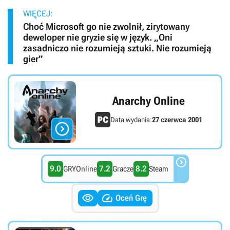
WIĘCEJ:
Choć Microsoft go nie zwolnił, zirytowany
deweloper nie gryzie się w język. „Oni
zasadniczo nie rozumieją sztuki. Nie rozumieją
gier”
Anarchy Online
Data wydania:
27 czerwca 2001


9.0
7.2
8.2
GRYOnline
Gracze
Steam


Oceń Grę