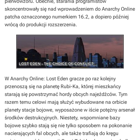
pierwowzoru. Obecnie, starania programistów
skoncentrowały się nad wprowadzeniem do
Anarchy Online
patcha oznaczonego numerkiem 16.2, a dopiero później
wrócą do produkcji rozszerzenia.
W
Anarchy Online: Lost Eden
gracze po raz kolejny
przenoszą się na planetę Rubi-Ka, której mieszkańcy
starają się powstrzymać hordy obcych najeźdźców. Tym
razem temu celowi mają służyć wybudowane na orbicie
planety stacje bojowe, wyposażone w iście potężny arsenał
środków destrukcyjnych. Niestety, wspomniane bazy
bojowe szybko stają się nie tylko sposobem na pokonanie
nacierających fal obcych, ale także trafiają do kręgu