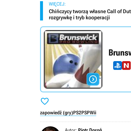
WIĘCEJ:
Chińczycy tworzą własne Call of D
rozgrywkę i tryb kooperacji
Bruns


zapowiedź (gry)
PS2
PSP
Wii
Autor:
Piotr Doroń