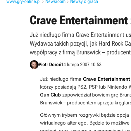
www.gry-online.pl
Newsroom
Newsy o grach


Crave Entertainment
Już niedługo firma Crave Entertainment us
Wydawca takich pozycji, jak Hard Rock C
współpracy z firmą Brunswick – producen
Piotr Doroń
14 lutego 2007 10:53
Już niedługo firma
Crave Entertainmen
którzy posiadają PS2, PSP lub Nintendo W
Gun Club
zapowiedział bowiem grę
Brun
Brunswick – producentem sprzętu kręglar
Głównym trybem rozgrywki będzie opcja K
wirtualnego alter ego. Będzie to możliw
postaci oraz wsparcia wspomnianej wy