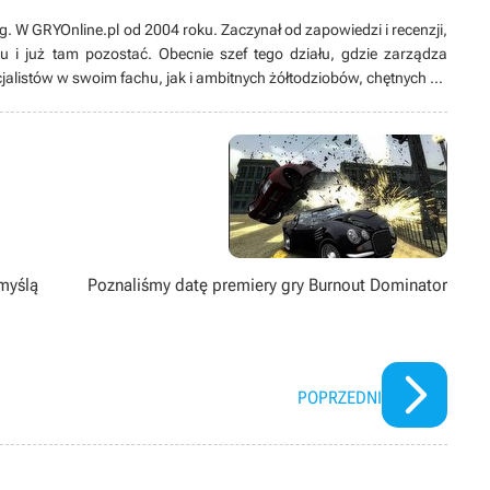
og. W GRYOnline.pl od 2004 roku. Zaczynał od zapowiedzi i recenzji,
i już tam pozostać. Obecnie szef tego działu, gdzie zarządza
alistów w swoim fachu, jak i ambitnych żółtodziobów, chętnych do
 obrotach. Były redaktor niezapomnianego emu@dreams, gdzie
nsolami, a także recenzent magazynu GB More. Miłośnik informacji,
nki), Internetu, dobrej książki sci-fi i fantasy, nie pogardzi również
. Mąż, ojciec trójki dzieci, esteta, zwolennik umiaru w życiu
myślą
Poznaliśmy datę premiery gry Burnout Dominator
POPRZEDNI