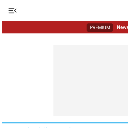

New
PREMIUM