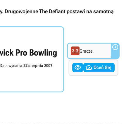
uty. Drugowojenne The Defiant postawi na samotną

wick Pro Bowling
3.3
Gracze
Data wydania:
22 sierpnia 2007


Oceń Grę