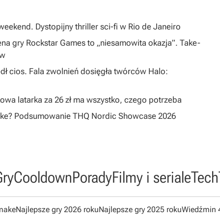
eekend. Dystopijny thriller sci-fi w Rio de Janeiro
na gry Rockstar Games to „niesamowita okazja”. Take-
ów
dł cios. Fala zwolnień dosięgła twórców Halo:
owa latarka za 26 zł ma wszystko, czego potrzeba
emake? Podsumowanie THQ Nordic Showcase 2026
Gry
Cooldown
Porady
Filmy i seriale
Tech
emake
Najlepsze gry 2026 roku
Najlepsze gry 2025 roku
Wiedźmin 