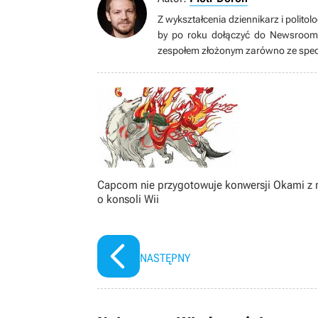
Z wykształcenia dziennikarz i politol
by po roku dołączyć do Newsroomu 
zespołem złożonym zarówno ze specj
nauki oraz pracy na najwyższych
zagnała go fascynacja emulacją i ko
gier (długo by wymieniać ulubione gatu
dopieszczonym serialem lub filmem
prywatnym.
Capcom nie przygotowuje konwersji Okami z 
o konsoli Wii
NASTĘPNY