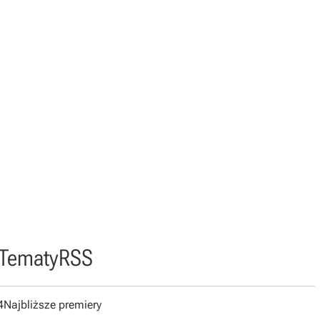
Tematy
RSS
4
Najbliższe premiery