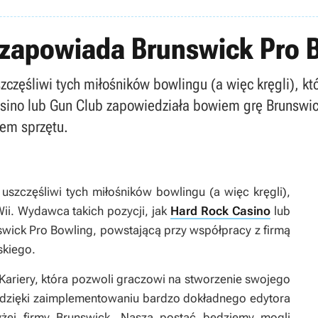
 zapowiada Brunswick Pro 
zczęśliwi tych miłośników bowlingu (a więc kręgli), kt
asino lub Gun Club zapowiedziała bowiem grę Brunswic
tem sprzętu.
t
uszczęśliwi tych miłośników bowlingu (a więc kręgli),
ii. Wydawca takich pozycji, jak
Hard Rock Casino
lub
swick Pro Bowling
, powstającą przy współpracy z firmą
skiego.
ariery, która pozwoli graczowi na stworzenie swojego
e dzięki zaimplementowaniu bardzo dokładnego edytora
żej firmy Brunswick. Naszą postać będziemy mogli