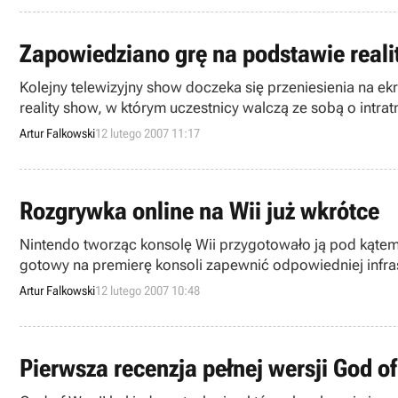
Zapowiedziano grę na podstawie reali
Kolejny telewizyjny show doczeka się przeniesienia na 
reality show, w którym uczestnicy walczą ze sobą o intr
rozpowszechniana zarówno w wersji pudełkowej, jak i w e
Artur Falkowski
12 lutego 2007 11:17
Rozgrywka online na Wii już wkrótce
Nintendo tworząc konsolę Wii przygotowało ją pod kątem 
gotowy na premierę konsoli zapewnić odpowiedniej infras
online.
Artur Falkowski
12 lutego 2007 10:48
Pierwsza recenzja pełnej wersji God of