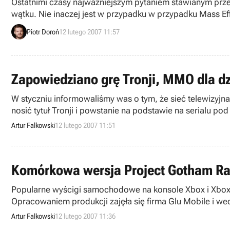
Ostatnimi czasy najważniejszym pytaniem stawianym prze
wątku. Nie inaczej jest w przypadku w przypadku Mass Ef
wiceprezes producenta ME, firmy BioWare.
Piotr Doroń
12 lutego 2007 11:57
Zapowiedziano grę Tronji, MMO dla dz
W styczniu informowaliśmy was o tym, że sieć telewizyjn
nosić tytuł Tronji i powstanie na podstawie na serialu p
Artur Falkowski
12 lutego 2007 11:51
Komórkowa wersja Project Gotham Rac
Popularne wyścigi samochodowe na konsole Xbox i Xbox 
Opracowaniem produkcji zajęła się firma Glu Mobile i we
Microsoftu oryginałowi.
Artur Falkowski
12 lutego 2007 11:36