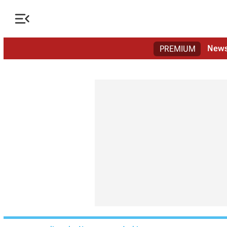

New
PREMIUM