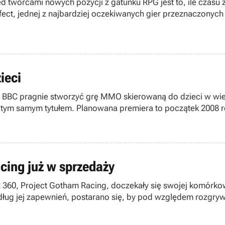
d twórcami nowych pozycji z gatunku RPG jest to, ile czas
fect, jednej z najbardziej oczekiwanych gier przeznaczonyc
ieci
a BBC pragnie stworzyć grę MMO skierowaną do dzieci w wieku
od tym samym tytułem. Planowana premiera to początek 2008 r
ing już w sprzedaży
360, Project Gotham Racing, doczekały się swojej komórkow
dług jej zapewnień, postarano się, by pod względem rozgryw