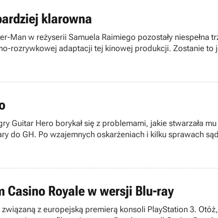
ardziej klarowna
er-Man w reżyserii Samuela Raimiego pozostały niespełna trzy
czno-rozrywkowej adaptacji tej kinowej produkcji. Zostanie 
o
borykał się z problemami, jakie stwarzała mu postawa firmy The Ant Comman
itary do GH. Po wzajemnych oskarżeniach i kilku sprawach s
zostanie zburzony.
m Casino Royale w wersji Blu-ray
związaną z europejską premierą konsoli PlayStation 3. Otóż, 