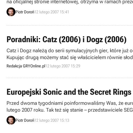
na oficjalnej stronie internetowej, otrzyma w ramach pre
Piotr Doroń
12 lutego 2007 15:41
Poradniki: Catz (2006) i Dogz (2006)
Catz i Dogz należą do serii symulacyjnych gier, które już
Kupując drugą możemy stać się właścicielem równie słodki
prawdziwą puchatą adopcją lub o lepszy środek do uspok
Redakcja GRYOnline.pl
12 lutego 2007 15:29
Europejski Sonic and the Secret Rings
Przed dwoma tygodniami poinformowaliśmy Was, że europe
lutego 2007 roku. Tak też się stanie – przedstawiciele S
Piotr Doroń
12 lutego 2007 15:13