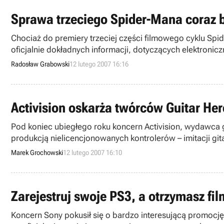
Sprawa trzeciego Spider-Mana coraz b
Chociaż do premiery trzeciej części filmowego cyklu Spid
oficjalnie dokładnych informacji, dotyczących elektroni
zawartość bazy danych na witrynie Electronics Boutique.
Radosław Grabowski
12 lutego 2007 16:16
Activision oskarża twórców Guitar Her
Pod koniec ubiegłego roku koncern Activision, wydawca gry Guitar Hero 
produkcją nielicencjonowanych kontrolerów – imitacji g
jednak na to, że wypracowany z trudem kompromis znów 
Marek Grochowski
12 lutego 2007 16:10
Zarejestruj swoje PS3, a otrzymasz fil
Koncern Sony pokusił się o bardzo interesującą promocję 