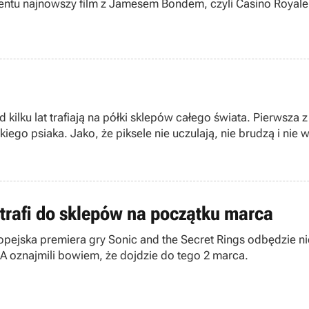
zentu najnowszy film z Jamesem Bondem, czyli Casino Royale 
 od kilku lat trafiają na półki sklepów całego świata. Pierws
ego psiaka. Jako, że piksele nie uczulają, nie brudzą i ni
ojenia dziecka opętanego myślą o włochatej kulce.
 trafi do sklepów na początku marca
jska premiera gry Sonic and the Secret Rings odbędzie nie
EGA oznajmili bowiem, że dojdzie do tego 2 marca.