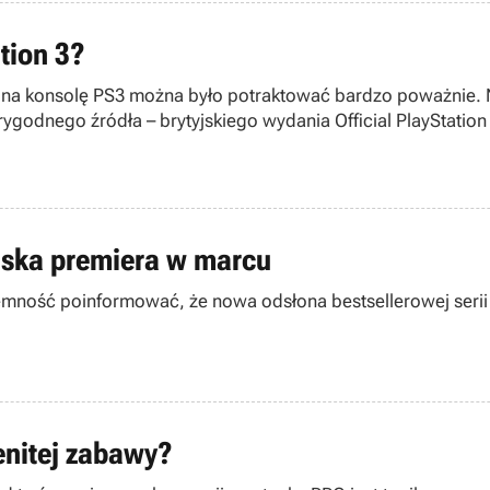
tion 3?
i na konsolę PS3 można było potraktować bardzo poważnie. Ni
godnego źródła – brytyjskiego wydania Official PlayStatio
lska premiera w marcu
emność poinformować, że nowa odsłona bestsellerowej serii 
enitej zabawy?