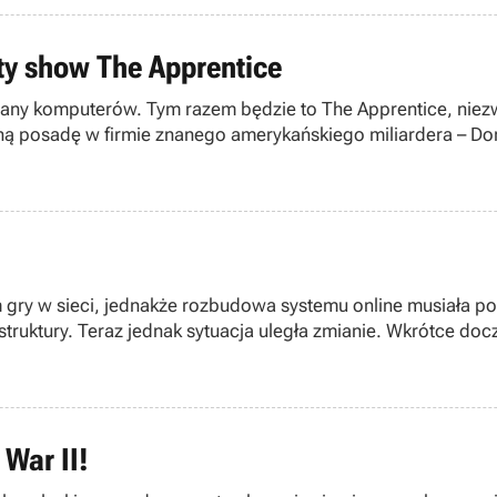
ty show The Apprentice
ekrany komputerów. Tym razem będzie to The Apprentice, ni
atną posadę w firmie znanego amerykańskiego miliardera – D
-dystrybucji.
gry w sieci, jednakże rozbudowa systemu online musiała pot
truktury. Teraz jednak sytuacja uległa zmianie. Wkrótce doc
 War II!