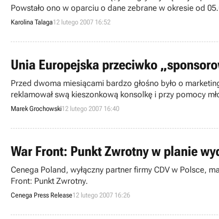
Powstało ono w oparciu o dane zebrane w okresie od 05.
Karolina Talaga
12 lutego 2007 16:52
Unia Europejska przeciwko „sponso
Przed dwoma miesiącami bardzo głośno było o marketing
reklamował swą kieszonkową konsolkę i przy pomocy mło
Marek Grochowski
12 lutego 2007 16:40
War Front: Punkt Zwrotny w planie w
Cenega Poland, wyłączny partner firmy CDV w Polsce, ma 
Front: Punkt Zwrotny.
Cenega Press Release
12 lutego 2007 16:26