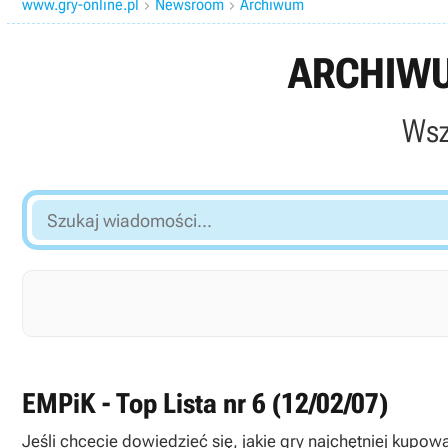
www.gry-online.pl
Newsroom
Archiwum


ARCHIWU
Wsz
Szukaj
wiadomości...
EMPiK - Top Lista nr 6 (12/02/07)
Jeśli chcecie dowiedzieć się, jakie gry najchętniej kup