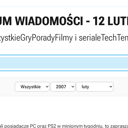
M WIADOMOŚCI - 12 LUT
ystkie
Gry
Porady
Filmy i seriale
Tech
Te
owali posiadacze PC oraz PS2 w minionym tygodniu, to zapra