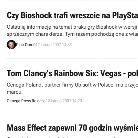
Czy Bioshock trafi wreszcie na PlaySta
Ostatnią informację na temat braku gry Bioshock w wersj
sprzecznym charakterze. Tym razem pochodzą one z wiary
Piotr Doroń
12 lutego 2007 14:33
Tom Clancy's Rainbow Six: Vegas - po
Cenega Poland, partner firmy Ubisoft w Polsce, ma przyj
marcu.
Cenega Press Release
12 lutego 2007 14:23
Mass Effect zapewni 70 godzin wyśmi