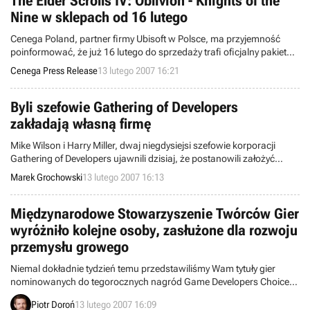
The Elder Scrolls IV: Oblivion - Knights of the
Nine w sklepach od 16 lutego
Cenega Poland, partner firmy Ubisoft w Polsce, ma przyjemność
poinformować, że już 16 lutego do sprzedaży trafi oficjalny pakiet
dodatków do bestsellerowej gry RPG - The Elder Scrolls IV: Oblivion.
Cenega Press Release
13 lutego 2007 16:21
Byli szefowie Gathering of Developers
zakładają własną firmę
Mike Wilson i Harry Miller, dwaj niegdysiejsi szefowie korporacji
Gathering of Developers ujawnili dzisiaj, że postanowili założyć
własną, niezależną firmę zajmującą się wydawaniem gier. Swe
Marek Grochowski
13 lutego 2007 16:13
przedsiębiorstwo nazwali Gamecock Media Group
Międzynarodowe Stowarzyszenie Twórców Gier
wyróżniło kolejne osoby, zasłużone dla rozwoju
przemysłu growego
Niemal dokładnie tydzień temu przedstawiliśmy Wam tytuły gier
nominowanych do tegorocznych nagród Game Developers Choice,
które po raz siódmy przyznaje Międzynarodowe Stowarzyszenie
Piotr Doroń
13 lutego 2007 16:09
Twórców Gier. Dzisiaj zostały one uzupełnione o nazwiska czterech