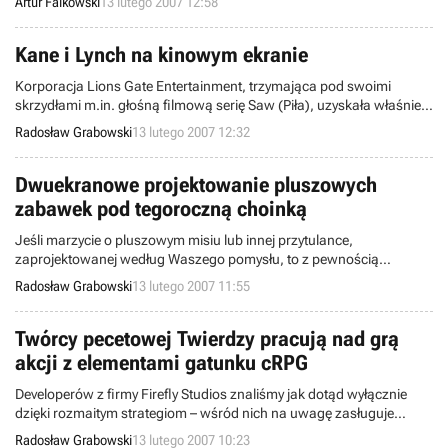
Artur Falkowski
13 lutego 2007 12:58
się sprzedawały, jak przekłada się wysoka ocena wystawiona przez
recenzentów na ilość nabytych egzemplarzy danej gry oraz na ile
dobrym pomysłem jest robienie gier przeznaczonych tylko na jedną
Kane i Lynch na kinowym ekranie
platformę.
Korporacja Lions Gate Entertainment, trzymająca pod swoimi
skrzydłami m.in. głośną filmową serię Saw (Piła), uzyskała właśnie
prawa do przeniesienia na srebrny ekran jednej z najlepiej
Radosław Grabowski
13 lutego 2007 12:32
zapowiadających się gier, mających ujrzeć światło dzienne w
bieżącym roku. Mowa o pozycji, nazwanej Kane & Lynch: Dead Men
i zmierzającej ku platformie PC oraz Xbox 360.
Dwuekranowe projektowanie pluszowych
zabawek pod tegoroczną choinką
Jeśli marzycie o pluszowym misiu lub innej przytulance,
zaprojektowanej według Waszego pomysłu, to z pewnością
zainteresujecie się grą, powstającą w studiu Neko Entertainment na
Radosław Grabowski
13 lutego 2007 11:55
podstawie licencji Build-A-Bear. Ta ostatnia związana jest z
popularną siecią sklepów (placówki m.in. w Stanach
Zjednoczonych, Wielkiej Brytanii i Szwecji), w których pluszaki tworzy
Twórcy pecetowej Twierdzy pracują nad grą
się na zamówienie.
akcji z elementami gatunku cRPG
Developerów z firmy Firefly Studios znaliśmy jak dotąd wyłącznie
dzięki rozmaitym strategiom – wśród nich na uwagę zasługuje
przede wszystkim seria Stronghold (Twierdza). Teraz utalentowani
Radosław Grabowski
13 lutego 2007 10:23