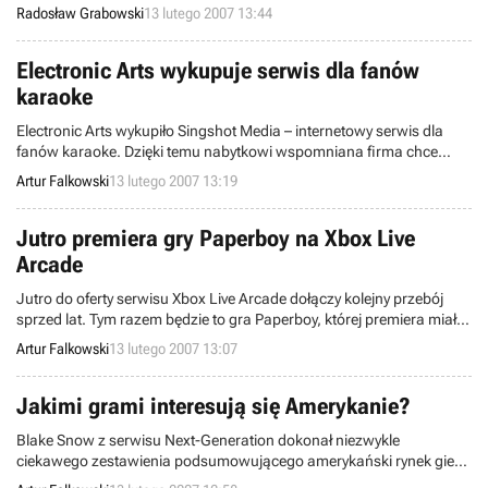
czekaliśmy bardzo długo. Nareszcie jednak możemy przedstawić
Radosław Grabowski
13 lutego 2007 13:44
Szanownym Czytelnikom całkiem sporo dokładnych danych na
temat nadchodzącej pozycji o nazwie Star Wars: The Force
Unleashed, zaczerpniętych z najświeższego numeru
Electronic Arts wykupuje serwis dla fanów
amerykańskiego magazynu Game Informer.
karaoke
Electronic Arts wykupiło Singshot Media – internetowy serwis dla
fanów karaoke. Dzięki temu nabytkowi wspomniana firma chce
promować twórczość użytkowników. Nie zdradzono jeszcze, na
Artur Falkowski
13 lutego 2007 13:19
czym dokładnie ma to polegać. Wiadomo jednak, że osoby
odpowiedzialne za serwis znalazły zatrudnienie w oddziale
zajmującym się grami z cyklu Sims.
Jutro premiera gry Paperboy na Xbox Live
Arcade
Jutro do oferty serwisu Xbox Live Arcade dołączy kolejny przebój
sprzed lat. Tym razem będzie to gra Paperboy, której premiera miała
miejsce w 1984 roku. Wersja na X360 posiadać będzie lekko
Artur Falkowski
13 lutego 2007 13:07
poprawioną grafikę oraz oprawę dźwiękową. Gracze będą mieli
również możliwość zabawy w trybie multiplayer.
Jakimi grami interesują się Amerykanie?
Blake Snow z serwisu Next-Generation dokonał niezwykle
ciekawego zestawienia podsumowującego amerykański rynek gier
w 2006 roku. Można się z niego dowiedzieć, jakie gatunki najlepiej