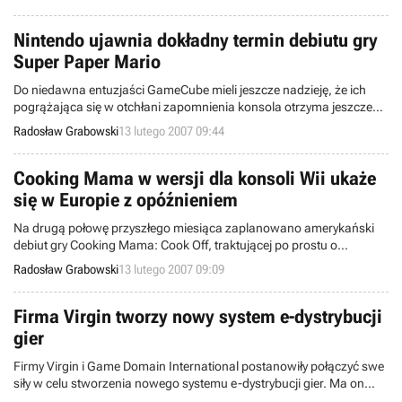
elektroniczno-rozrywkowi projektanci skupiają się nad świeżym
przedsięwzięciem, nazwanym Hero i wymierzonym w komputery PC
oraz jedną z konsol nowej generacji (PlayStation 3 lub Xbox 360).
Nintendo ujawnia dokładny termin debiutu gry
Super Paper Mario
Do niedawna entuzjaści GameCube mieli jeszcze nadzieję, że ich
pogrążająca się w otchłani zapomnienia konsola otrzyma jeszcze
jedną mocną grę – hybrydę platformówki i elementów gatunku
Radosław Grabowski
13 lutego 2007 09:44
cRPG, zatytułowaną Super Paper Mario i stanowiącą kontynuację
hitu z platformy Nintendo 64. Niestety ostatecznie zdecydowano o
przeniesieniu tego tytułu do świata Wii. Właśnie poznaliśmy dokładny
Cooking Mama w wersji dla konsoli Wii ukaże
termin premiery.
się w Europie z opóźnieniem
Na drugą połowę przyszłego miesiąca zaplanowano amerykański
debiut gry Cooking Mama: Cook Off, traktującej po prostu o
gotowaniu, pieczeniu i innych kulinarnych czynnościach. Produkt ów
Radosław Grabowski
13 lutego 2007 09:09
przeznaczony jest dla konsoli Wii, aczkolwiek stanowi powielenie
pomysłu, wykorzystanego już na platformie Nintendo DS. Niestety
europejska premiera niniejszej pozycji została właśnie opóźniona.
Firma Virgin tworzy nowy system e-dystrybucji
gier
Firmy Virgin i Game Domain International postanowiły połączyć swe
siły w celu stworzenia nowego systemu e-dystrybucji gier. Ma on
nosić nazwę A World of My Own (AWOMO) i, według założeń