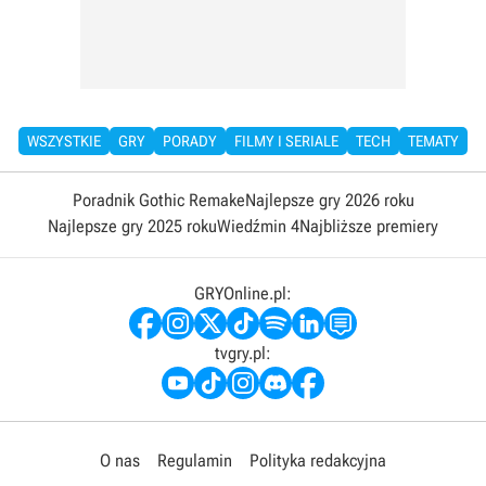
WSZYSTKIE
GRY
PORADY
FILMY I SERIALE
TECH
TEMATY
Poradnik Gothic Remake
Najlepsze gry 2026 roku
Najlepsze gry 2025 roku
Wiedźmin 4
Najbliższe premiery
GRYOnline.pl:
tvgry.pl:
O nas
Regulamin
Polityka redakcyjna