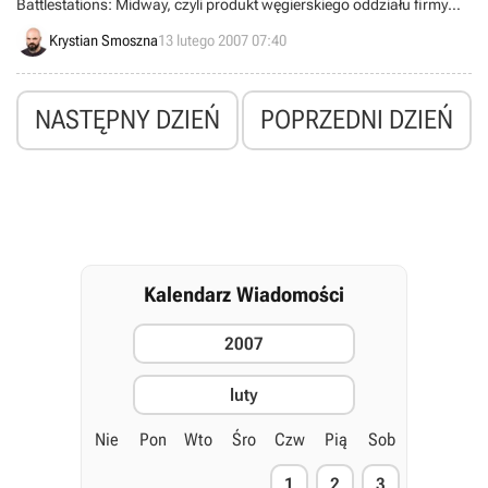
Battlestations: Midway, czyli produkt węgierskiego oddziału firmy
Eidos Interactive cieszył się tak dużym wzięciem po premierze, że bez
Krystian Smoszna
13 lutego 2007 07:40
trudu pokonał pod względem sprzedaży pozostałe produkcje
dostępne na tamtejszym rynku.
NASTĘPNY DZIEŃ
POPRZEDNI DZIEŃ
Kalendarz Wiadomości
2007
luty
Nie
Pon
Wto
Śro
Czw
Pią
Sob
1
2
3