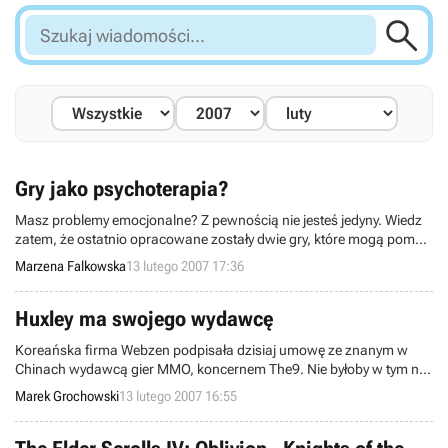

Szukaj
wiadomości...
Gry jako psychoterapia?
Masz problemy emocjonalne? Z pewnością nie jesteś jedyny. Wiedz
zatem, że ostatnio opracowane zostały dwie gry, które mogą pomóc
ci w poradzeniu sobie z nimi. Niemożliwe? Głupie? Fascynujące?
Marzena Falkowska
13 lutego 2007 17:36
Wstrzymujemy się od komentarza pozostawiając ocenę czytelnikom.
Huxley ma swojego wydawcę
Koreańska firma Webzen podpisała dzisiaj umowę ze znanym w
Chinach wydawcą gier MMO, koncernem The9. Nie byłoby w tym nic
dziwnego, gdyby nie fakt, że porozumienie dotyczy sieciowej
Marek Grochowski
13 lutego 2007 16:55
strzelanki Huxley, a podpisany kontrakt opiewa na ogromną sumę
35 mln dolarów.