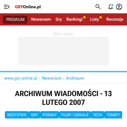




Newsroom
Gry
Rankingi
Listy
Recenzje
PREMIUM
www.gry-online.pl
Newsroom
Archiwum


ARCHIWUM WIADOMOŚCI - 13
LUTEGO 2007
WSZYSTKIE
GRY
PORADY
FILMY I SERIALE
TECH
TEMATY