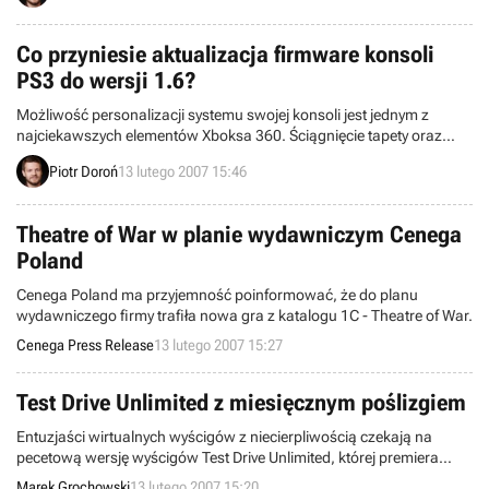
osób, które w szczególny sposób przysłużyły się rozwojowi naszego
przemysłu.
Co przyniesie aktualizacja firmware konsoli
PS3 do wersji 1.6?
Możliwość personalizacji systemu swojej konsoli jest jednym z
najciekawszych elementów Xboksa 360. Ściągnięcie tapety oraz
dodanie interesujących nas ikon momentalnie poprawia humor. Już
Piotr Doroń
13 lutego 2007 15:46
niedługo podobnych rzeczy będą mogli dokonać posiadacze
PlayStation 3.
Theatre of War w planie wydawniczym Cenega
Poland
Cenega Poland ma przyjemność poinformować, że do planu
wydawniczego firmy trafiła nowa gra z katalogu 1C - Theatre of War.
Cenega Press Release
13 lutego 2007 15:27
Test Drive Unlimited z miesięcznym poślizgiem
Entuzjaści wirtualnych wyścigów z niecierpliwością czekają na
pecetową wersję wyścigów Test Drive Unlimited, której premiera
jeszcze do niedawna wyznaczona była na 20 lutego. Niestety
Marek Grochowski
13 lutego 2007 15:20