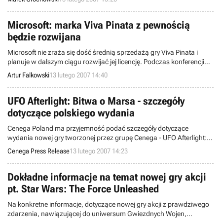
wydawca gry, koncern Atari zdecydował się na opóźnienie
rynkowego debiutu dzieła zespołu Eden Studios,
Microsoft: marka Viva Pinata z pewnością
będzie rozwijana
Microsoft nie zraża się dość średnią sprzedażą gry Viva Pinata i
planuje w dalszym ciągu rozwijać jej licencję. Podczas konferencji
DICE, Shane Kim, wiceprezes Microsoft Game Studios oraz Phil
Artur Falkowski
13 lutego 2007 14:40
Spencer, dyrektor generalny tej samej firmy, potwierdzili plany
rozszerzenia marki Viva Pinata o inne produkty.
UFO Afterlight: Bitwa o Marsa - szczegóły
dotyczące polskiego wydania
Cenega Poland ma przyjemność podać szczegóły dotyczące
wydania nowej gry tworzonej przez grupę Cenega - UFO Afterlight:
Bitwa o Marsa.
Cenega Press Release
13 lutego 2007 14:23
Dokładne informacje na temat nowej gry akcji
pt. Star Wars: The Force Unleashed
Na konkretne informacje, dotyczące nowej gry akcji z prawdziwego
zdarzenia, nawiązującej do uniwersum Gwiezdnych Wojen,