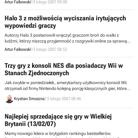
Artur Falkowski
13 lutego 2007 09:00
twórców, stać się tym dla gier, czym iTunes jest dla muzyki.
Halo 3 z możliwością wyciszania irytujących
wypowiedzi graczy
Autorzy Halo 3 postanowili wręczyć graczom broń do walki z
ludźmi, którzy niszczą przyjemność z rozgrywki online za sprawą
zarzucania kanału komunikacyjnego niezbyt inteligentnymi tekstami.
Artur Falkowski
13 lutego 2007 08:52
W najnowszej części przygód Master Chiefa będzie ich można
szybko i łatwo wyciszyć. Wspomniana opcja nie będzie gryzła się z
możliwością blokowania wypowiedzi danego użytkownika z
Trzy gry z konsoli NES dla posiadaczy Wii w
poziomu dashboarda.
Stanach Zjednoczonych
Jak zwykle w poniedziałek, amerykańscy użytkownicy konsoli Wii
otrzymali od firmy Nintendo kolejną porcję klasycznych gier, które
można ściągnąć za pośrednictwem usługi Virtual Console.
Krystian Smoszna
13 lutego 2007 08:46
Najlepiej sprzedające się gry w Wielkiej
Brytanii (13/02/07)
Mamy nowego lidera w brytyjskim rankingu bestsellerów.