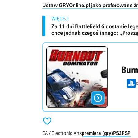
Ustaw GRYOnline.pl jako preferowane ź
WIĘCEJ:
Za 11 dni Battlefield 6 dostanie le
chce jednak czegoś innego: „Proszę
Burn
D


EA / Electronic Arts
premiera (gry)
PS2
PSP