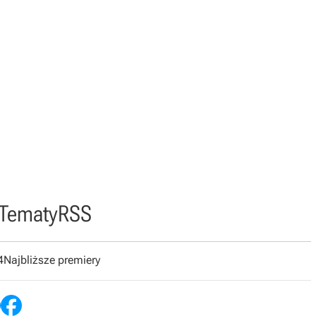
Tematy
RSS
4
Najbliższe premiery