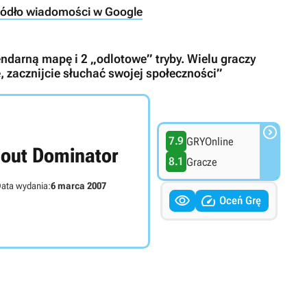
ródło wiadomości w Google
gendarną mapę i 2 „odlotowe” tryby. Wielu graczy
, zacznijcie słuchać swojej społeczności”

7.9
GRYOnline
out Dominator
8.1
Gracze
ata wydania:
6 marca 2007


Oceń Grę