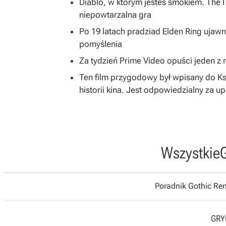
Diablo, w którym jesteś smokiem. The 
niepowtarzalna gra
Po 19 latach pradziad Elden Ring ujawni
pomyślenia
Za tydzień Prime Video opuści jeden z na
Ten film przygodowy był wpisany do K
historii kina. Jest odpowiedzialny za u
Wszystkie
Poradnik Gothic R
GRYO