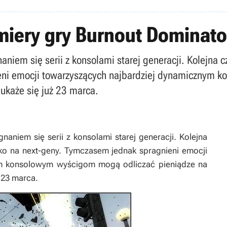
miery gry Burnout Dominato
m się serii z konsolami starej generacji. Kolejna część
eni emocji towarzyszących najbardziej dynamicznym 
ukaże się już 23 marca.
niem się serii z konsolami starej generacji. Kolejna
tylko na next-geny. Tymczasem jednak spragnieni emocji
ym konsolowym wyścigom mogą odliczać pieniądze na
ż 23 marca.