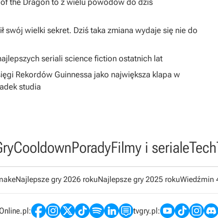
I of the Dragon to z wielu powodów do dziś
ł swój wielki sekret. Dziś taka zmiana wydaje się nie do
jlepszych seriali science fiction ostatnich lat
sięgi Rekordów Guinnessa jako największa klapa w
padek studia
Gry
Cooldown
Porady
Filmy i seriale
Tech
emake
Najlepsze gry 2026 roku
Najlepsze gry 2025 roku
Wiedźmin 
nline.pl:
tvgry.pl: