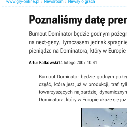
www.gry-online.pl
Newsroom
Newsy o grach


Poznaliśmy datę pre
Burnout Dominator będzie godnym pożegnanie
na next-geny. Tymczasem jednak spragni
pieniądze na Dominatora, który w Europie 
Artur Falkowski
14 lutego 2007 10:41
Burnout Dominator
będzie godnym pożegna
część, która jest już w produkcji, trafi 
towarzyszących najbardziej dynamiczn
Dominatora
, który w Europie ukaże się ju