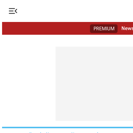

New
PREMIUM