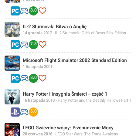


8.0
IL-2 Sturmovik: Bitwa o Anglię
14 grudnia 2017
- IL-2 Sturmovik: Cliffs of Dover Blitz Edition


7.5
Microsoft Flight Simulator 2002 Standard Edition
1 listopada 2001


8.0
Harry Potter i Insygnia Śmierci – część 1
16 listopada 2010
- Harry Potter and the Deathly Hallows Part 1

5.0
LEGO Gwiezdne wojny: Przebudzenie Mocy
28 czerwca 2016
- LEGO Star Wars: The Force Awakens