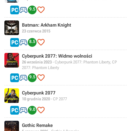


9.5
Batman: Arkham Knight
23 czerwca 2015


8.5
Cyberpunk 2077: Widmo wolności
26 września 2023
- Cyberpunk 2077: Phantom Liberty, CP
2077: Phantom Liberty


9.5
Cyberpunk 2077
10 grudnia 2020
- CP 2077


9.0
Gothic Remake