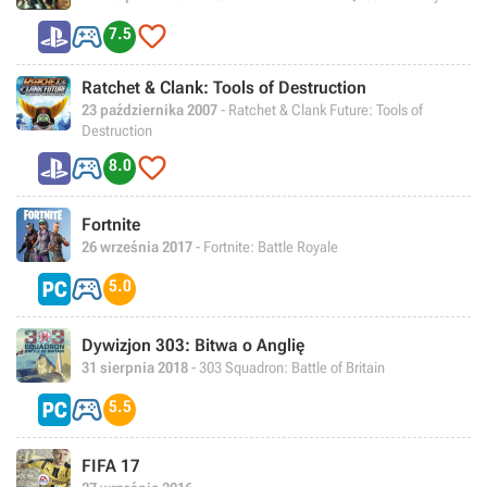


7.5
Ratchet & Clank: Tools of Destruction
23 października 2007
- Ratchet & Clank Future: Tools of
Destruction


8.0
Fortnite
26 września 2017
- Fortnite: Battle Royale

5.0
Dywizjon 303: Bitwa o Anglię
31 sierpnia 2018
- 303 Squadron: Battle of Britain

5.5
FIFA 17