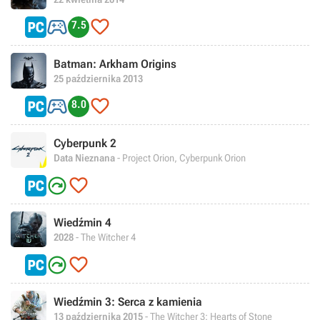


7.5
Batman: Arkham Origins
25 października 2013


8.0
Cyberpunk 2
Data Nieznana
- Project Orion, Cyberpunk Orion


Wiedźmin 4
2028
- The Witcher 4


Wiedźmin 3: Serca z kamienia
13 października 2015
- The Witcher 3: Hearts of Stone