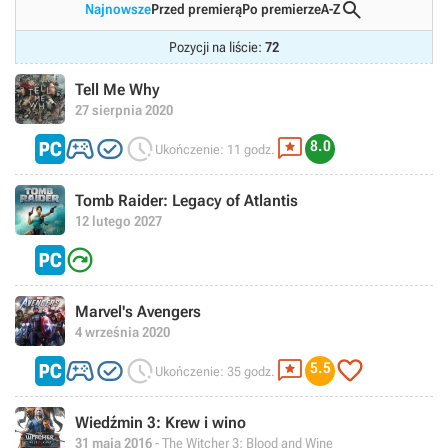

Najnowsze
Przed premierą
Po premierze
A-Z
Pozycji na liście:
72
Tell Me Why
27 sierpnia 2020




8.0
Ukończenie: 11 godz.
Tomb Raider: Legacy of Atlantis
12 lutego 2027

Marvel's Avengers
4 września 2020





5.5
Ukończenie: 35 godz.
Wiedźmin 3: Krew i wino
31 maja 2016
- The Witcher 3: Blood and Wine