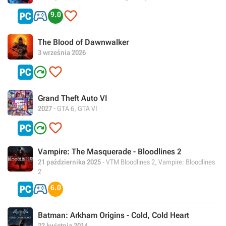


9.0
The Blood of Dawnwalker
3 września 2026


Grand Theft Auto VI
2027
- GTA 6, GTA VI


Vampire: The Masquerade - Bloodlines 2
21 października 2025
- VTM Bloodlines 2, Vampire: Bloodlines
2

6.0
Batman: Arkham Origins - Cold, Cold Heart
22 kwietnia 2014