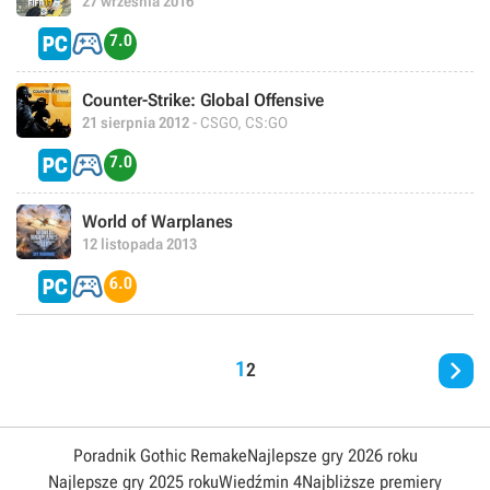
27 września 2016

7.0
Counter-Strike: Global Offensive
21 sierpnia 2012
- CSGO, CS:GO

7.0
World of Warplanes
12 listopada 2013

6.0

1
2
Poradnik Gothic Remake
Najlepsze gry 2026 roku
Najlepsze gry 2025 roku
Wiedźmin 4
Najbliższe premiery