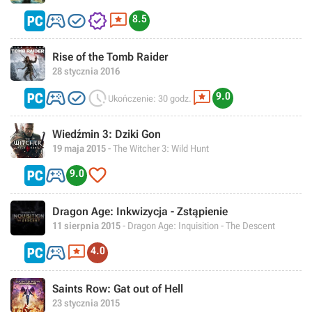




8.5
Rise of the Tomb Raider
28 stycznia 2016




9.0
Ukończenie: 30 godz.
Wiedźmin 3: Dziki Gon
19 maja 2015
- The Witcher 3: Wild Hunt


9.0
Dragon Age: Inkwizycja - Zstąpienie
11 sierpnia 2015
- Dragon Age: Inquisition - The Descent


4.0
Saints Row: Gat out of Hell
23 stycznia 2015