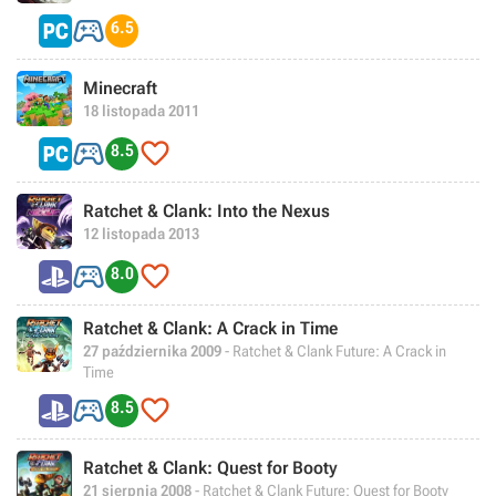

6.5
Minecraft
18 listopada 2011


8.5
Ratchet & Clank: Into the Nexus
12 listopada 2013


8.0
Ratchet & Clank: A Crack in Time
27 października 2009
- Ratchet & Clank Future: A Crack in
Time


8.5
Ratchet & Clank: Quest for Booty
21 sierpnia 2008
- Ratchet & Clank Future: Quest for Booty