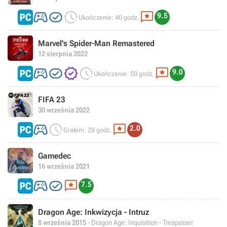




9.5
Ukończenie: 40 godz.
Marvel's Spider-Man Remastered
12 sierpnia 2022





9.0
Ukończenie: 50 godz.
FIFA 23
30 września 2022



2.0
Grałem: 28 godz.
Gamedec
16 września 2021



7.5
Dragon Age: Inkwizycja - Intruz
8 września 2015
- Dragon Age: Inquisition - Trespasser