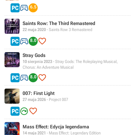

6.5
Saints Row: The Third Remastered
22 maja 2020
- Saints Row 3 Remastered


8.0
Stray Gods
10 sierpnia 2023
- Stray Gods: The Roleplaying Musical,
Chorus: An Adventure Musical


8.0
007: First Light
27 maja 2026
- Project 007


Mass Effect: Edycja legendarna
14 maja 2021
- Mass Effect: Legendary Edition