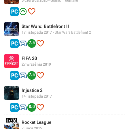
5 czerwca 2026
- Gothic 1 Remake


Star Wars: Battlefront II
17 listopada 2017
- Star Wars Battlefront 2


7.5
FIFA 20
27 września 2019


7.5
Injustice 2
14 listopada 2017


8.0
Rocket League
7 lipca 2015