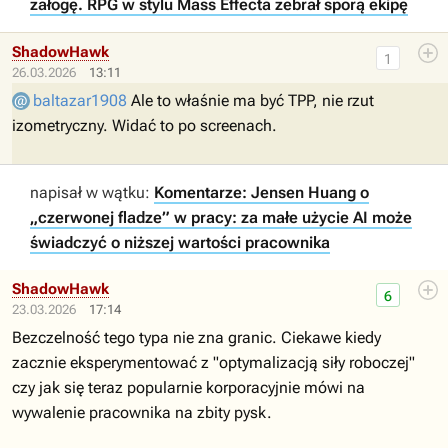
załogę. RPG w stylu Mass Effecta zebrał sporą ekipę
ShadowHawk
1
26.03.2026
13:11
baltazar1908
Ale to właśnie ma być TPP, nie rzut
izometryczny. Widać to po screenach.
napisał w wątku:
Komentarze: Jensen Huang o
„czerwonej fladze” w pracy: za małe użycie AI może
świadczyć o niższej wartości pracownika
ShadowHawk
6
23.03.2026
17:14
Bezczelność tego typa nie zna granic. Ciekawe kiedy
zacznie eksperymentować z "optymalizacją siły roboczej"
czy jak się teraz popularnie korporacyjnie mówi na
wywalenie pracownika na zbity pysk.