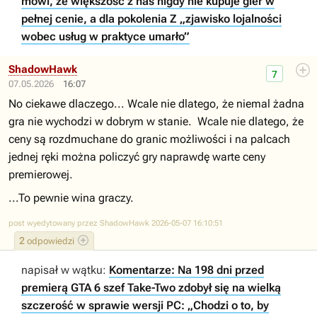
mówi, że większość z nas nigdy nie kupuje gier w
pełnej cenie, a dla pokolenia Z „zjawisko lojalności
wobec usług w praktyce umarło”
ShadowHawk
7
07.05.2026
16:07
No ciekawe dlaczego... Wcale nie dlatego, że niemal żadna
gra nie wychodzi w dobrym w stanie. Wcale nie dlatego, że
ceny są rozdmuchane do granic możliwości i na palcach
jednej ręki można policzyć gry naprawdę warte ceny
premierowej.
...To pewnie wina graczy.
post wyedytowany przez ShadowHawk 2026-05-07 16:10:51
2
odpowiedzi
napisał w wątku:
Komentarze: Na 198 dni przed
premierą GTA 6 szef Take-Two zdobył się na wielką
szczerość w sprawie wersji PC: „Chodzi o to, by