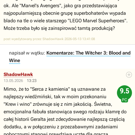
ok. Ale "Marvel's Avengers", jako gra przedstawiająca
najpopularniejszą obecnie grupę superbohaterów wypada
blado na tle o wiele starszego "LEGO Marvel Superheroes".
Może trzeba było się zainspirować tamtą produkcją?
post wyedytowany przez ShadowHawk 2026-05-13 13:41:08
napisał w wątku:
Komentarze: The Witcher 3: Blood and
Wine
ShadowHawk
13.05.2026
13:23
Mimo, że to "Serca z kamienia" są uznawane za
9.5
najlepszy wiedźmiński, tak w moim przekonaniu
PC
"Krew i wino" zrównuje się z nim jakością. Świetna,
emocjonalna fabuła stanowiąca swego rodzaju klamrę do
całej historii Geralta jest zdecydowanie najlepszą częścią
dodatku, a w połączeniu z przezabawnymi zadaniami
pobocznymi stanowi prawdziwą ucztę dla gracza.