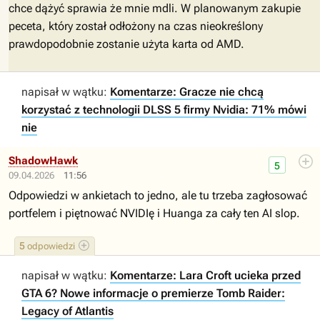
chce dążyć sprawia że mnie mdli. W planowanym zakupie
peceta, który został odłożony na czas nieokreślony
prawdopodobnie zostanie użyta karta od AMD.
napisał w wątku:
Komentarze: Gracze nie chcą
korzystać z technologii DLSS 5 firmy Nvidia: 71% mówi
nie
ShadowHawk
5
09.04.2026
11:56
Odpowiedzi w ankietach to jedno, ale tu trzeba zagłosować
portfelem i piętnować NVIDIę i Huanga za cały ten AI slop.
5
odpowiedzi
napisał w wątku:
Komentarze: Lara Croft ucieka przed
GTA 6? Nowe informacje o premierze Tomb Raider:
Legacy of Atlantis