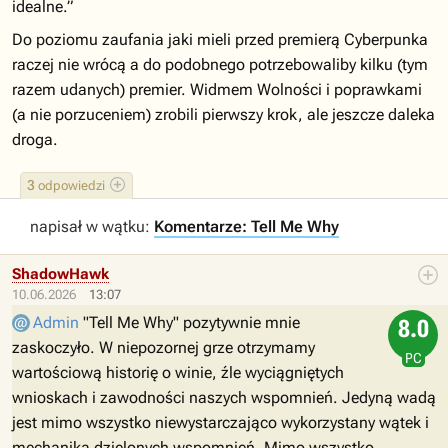
idealne.”
Do poziomu zaufania jaki mieli przed premierą Cyberpunka
raczej nie wrócą a do podobnego potrzebowaliby kilku (tym
razem udanych) premier. Widmem Wolności i poprawkami
(a nie porzuceniem) zrobili pierwszy krok, ale jeszcze daleka
droga.
3
odpowiedzi
napisał w wątku:
Komentarze: Tell Me Why
ShadowHawk
10.06.2026
13:07
Admin
"Tell Me Why" pozytywnie mnie
8.0
zaskoczyło. W niepozornej grze otrzymamy
PC
wartościową historię o winie, źle wyciągniętych
wnioskach i zawodności naszych wspomnień. Jedyną wadą
jest mimo wszystko niewystarczająco wykorzystany wątek i
mechanika dzielonych wspomnień. Mimo wszystko,