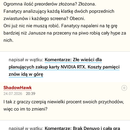
Ogromna ilość preorderów złożona? Złożona.
Fanatycy analizujący każdą klatkę dwóch poprzednich
zwiastunów i każdego screena? Obecni.
Oni już nic nie muszą robić. Fanatycy napaleni na tę grę
bardziej niż Janusze na przeceny na piwo robią cały hype za
nich.
napisał w wątku:
Komentarze: Złe wieści dla
planujących zakup karty NVIDIA RTX. Koszty pamięci
znów idą w górę
ShadowHawk
24.07.2026
20:39
I tak z graczy czerpią niewielki procent swoich przychodów,
więc co im to zmieni?
napisał w wątku:
Komentarze: Brak Denuvo i cała gra