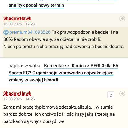
analityk podał nowy termin
ShadowHawk
16.03.2026
17:23
premium341893526
Tak prawdopodobnie będzie. I na
80% Redom oberwie się, że obiecali a nie zrobili.
Niech po prostu cicho pracują nad czwórką a będzie dobrze.
napisał w wątku:
Komentarze: Koniec z PEGI 3 dla EA
Sports FC? Organizacja wprowadza najważniejsze
zmiany w swojej historii
ShadowHawk
2
12.03.2026
14:26
Zaraz mi pracę dyplomową zdezaktualizują. I w sumie
bardzo dobrze. Ich chciwość i ilość kasy jaką trzepią na
paczkach są wręcz obrzydliwe.