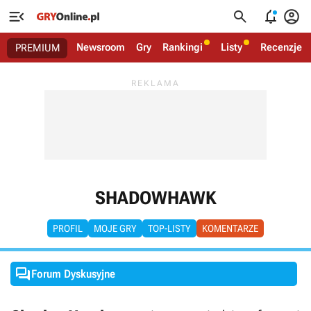




Newsroom
Gry
Rankingi
Listy
Recenzje
PREMIUM
SHADOWHAWK
PROFIL
MOJE GRY
TOP-LISTY
KOMENTARZE

Forum Dyskusyjne