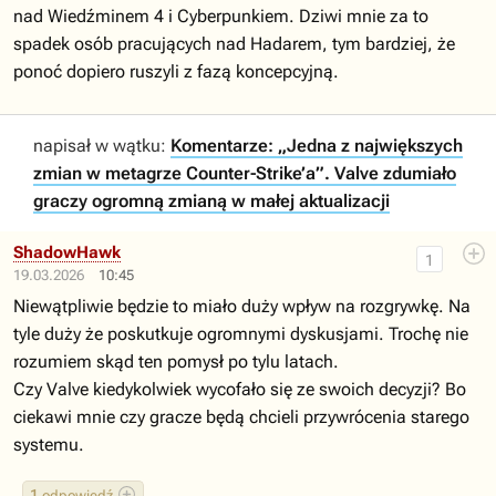
nad Wiedźminem 4 i Cyberpunkiem. Dziwi mnie za to
spadek osób pracujących nad Hadarem, tym bardziej, że
ponoć dopiero ruszyli z fazą koncepcyjną.
napisał w wątku:
Komentarze: „Jedna z największych
zmian w metagrze Counter-Strike’a”. Valve zdumiało
graczy ogromną zmianą w małej aktualizacji
ShadowHawk
1
19.03.2026
10:45
Niewątpliwie będzie to miało duży wpływ na rozgrywkę. Na
tyle duży że poskutkuje ogromnymi dyskusjami. Trochę nie
rozumiem skąd ten pomysł po tylu latach.
Czy Valve kiedykolwiek wycofało się ze swoich decyzji? Bo
ciekawi mnie czy gracze będą chcieli przywrócenia starego
systemu.
1
odpowiedź