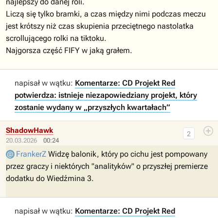
najlepszy do danej roli.
Liczą się tylko bramki, a czas między nimi podczas meczu
jest krótszy niż czas skupienia przeciętnego nastolatka
scrollującego rolki na tiktoku.
Najgorsza część FIFY w jaką grałem.
napisał w wątku:
Komentarze: CD Projekt Red
potwierdza: istnieje niezapowiedziany projekt, który
zostanie wydany w „przyszłych kwartałach”
ShadowHawk
2
20.03.2026
00:24
FrankerZ
Widzę balonik, który po cichu jest pompowany
przez graczy i niektórych "analityków" o przyszłej premierze
dodatku do Wiedźmina 3.
napisał w wątku:
Komentarze: CD Projekt Red