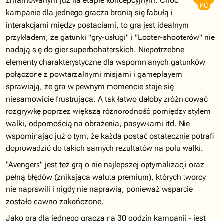
zmarnowanym już na etapie koncepcyjnym. Choć
PC
kampanie dla jednego gracza bronią się fabułą i
interakcjami między postaciami, to gra jest idealnym
przykładem, że gatunki "gry-usługi" i "Looter-shooterów" nie
nadają się do gier superbohaterskich. Niepotrzebne
elementy charakterystyczne dla wspomnianych gatunków
połączone z powtarzalnymi misjami i gameplayem
sprawiają, że gra w pewnym momencie staje się
niesamowicie frustrująca. A tak łatwo dałoby zróżnicować
rozgrywkę poprzez większą różnorodność pomiędzy stylem
walki, odpornością na obrażenia, pasywkami itd. Nie
wspominając już o tym, że każda postać ostatecznie potrafi
doprowadzić do takich samych rezultatów na polu walki.
"Avengers" jest też grą o nie najlepszej optymalizacji oraz
pełną błędów (znikająca waluta premium), których tworcy
nie naprawili i nigdy nie naprawią, ponieważ wsparcie
zostało dawno zakończone.
Jako gra dla jednego gracza na 30 godzin kampanii - jest