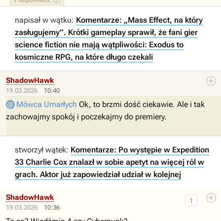
napisał w wątku:
Komentarze: „Mass Effect, na który
zasługujemy”. Krótki gameplay sprawił, że fani gier
science fiction nie mają wątpliwości: Exodus to
kosmiczne RPG, na które długo czekali
ShadowHawk
19.03.2026
10:40
Mówca Umarłych
Ok, to brzmi dość ciekawie. Ale i tak
zachowajmy spokój i poczekajmy do premiery.
stworzył wątek:
Komentarze: Po występie w Expedition
33 Charlie Cox znalazł w sobie apetyt na więcej ról w
grach. Aktor już zapowiedział udział w kolejnej
ShadowHawk
1
19.03.2026
10:36