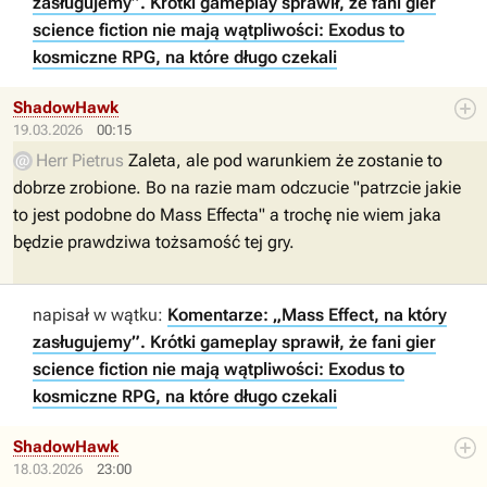
zasługujemy”. Krótki gameplay sprawił, że fani gier
science fiction nie mają wątpliwości: Exodus to
kosmiczne RPG, na które długo czekali
ShadowHawk
19.03.2026
00:15
Herr Pietrus
Zaleta, ale pod warunkiem że zostanie to
dobrze zrobione. Bo na razie mam odczucie "patrzcie jakie
to jest podobne do Mass Effecta" a trochę nie wiem jaka
będzie prawdziwa tożsamość tej gry.
napisał w wątku:
Komentarze: „Mass Effect, na który
zasługujemy”. Krótki gameplay sprawił, że fani gier
science fiction nie mają wątpliwości: Exodus to
kosmiczne RPG, na które długo czekali
ShadowHawk
18.03.2026
23:00