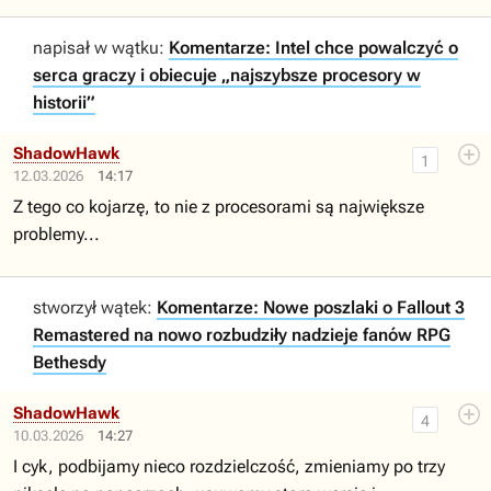
napisał w wątku:
Komentarze: Intel chce powalczyć o
serca graczy i obiecuje „najszybsze procesory w
historii”
ShadowHawk
1
12.03.2026
14:17
Z tego co kojarzę, to nie z procesorami są największe
problemy...
stworzył wątek:
Komentarze: Nowe poszlaki o Fallout 3
Remastered na nowo rozbudziły nadzieje fanów RPG
Bethesdy
ShadowHawk
4
10.03.2026
14:27
I cyk, podbijamy nieco rozdzielczość, zmieniamy po trzy