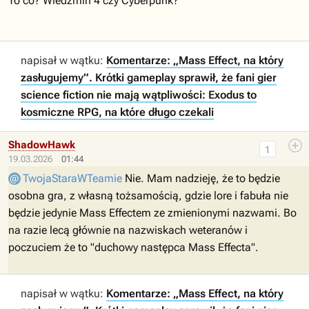
To co? Wiedźmin 4 czy Cyberpunk?
napisał w wątku:
Komentarze: „Mass Effect, na który
zasługujemy”. Krótki gameplay sprawił, że fani gier
science fiction nie mają wątpliwości: Exodus to
kosmiczne RPG, na które długo czekali
ShadowHawk
1
19.03.2026
01:44
TwojaStaraWTeamie
Nie. Mam nadzieję, że to będzie
osobna gra, z własną tożsamością, gdzie lore i fabuła nie
będzie jedynie Mass Effectem ze zmienionymi nazwami. Bo
na razie lecą głównie na nazwiskach weteranów i
poczuciem że to "duchowy następca Mass Effecta".
napisał w wątku:
Komentarze: „Mass Effect, na który