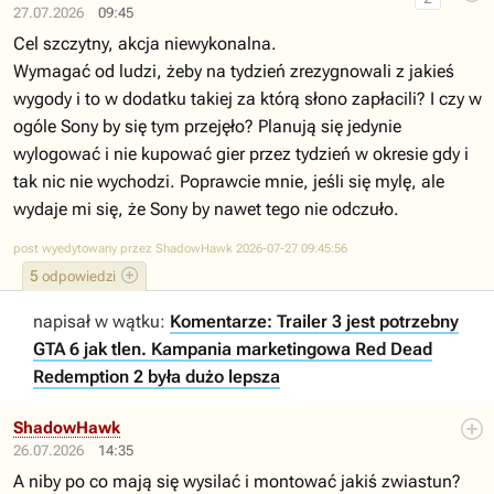
27.07.2026
09:45
Cel szczytny, akcja niewykonalna.
Wymagać od ludzi, żeby na tydzień zrezygnowali z jakieś
wygody i to w dodatku takiej za którą słono zapłacili? I czy w
ogóle Sony by się tym przejęło? Planują się jedynie
wylogować i nie kupować gier przez tydzień w okresie gdy i
tak nic nie wychodzi. Poprawcie mnie, jeśli się mylę, ale
wydaje mi się, że Sony by nawet tego nie odczuło.
post wyedytowany przez ShadowHawk 2026-07-27 09:45:56
5
odpowiedzi
napisał w wątku:
Komentarze: Trailer 3 jest potrzebny
GTA 6 jak tlen. Kampania marketingowa Red Dead
Redemption 2 była dużo lepsza
ShadowHawk
26.07.2026
14:35
A niby po co mają się wysilać i montować jakiś zwiastun?