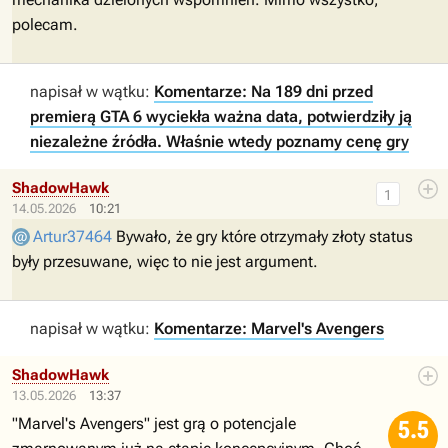
polecam.
napisał w wątku:
Komentarze: Na 189 dni przed
premierą GTA 6 wyciekła ważna data, potwierdziły ją
niezależne źródła. Właśnie wtedy poznamy cenę gry
ShadowHawk
1
14.05.2026
10:21
Artur37464
Bywało, że gry które otrzymały złoty status
były przesuwane, więc to nie jest argument.
napisał w wątku:
Komentarze: Marvel's Avengers
ShadowHawk
13.05.2026
13:37
"Marvel's Avengers" jest grą o potencjale
5.5