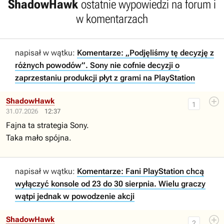
ShadowHawk
ostatnie wypowiedzi na forum i
w komentarzach
napisał w wątku:
Komentarze: „Podjęliśmy tę decyzję z
różnych powodów”. Sony nie cofnie decyzji o
zaprzestaniu produkcji płyt z grami na PlayStation
ShadowHawk
1
31.07.2026
12:37
Fajna ta strategia Sony.
Taka mało spójna.
napisał w wątku:
Komentarze: Fani PlayStation chcą
wyłączyć konsole od 23 do 30 sierpnia. Wielu graczy
wątpi jednak w powodzenie akcji
ShadowHawk
2