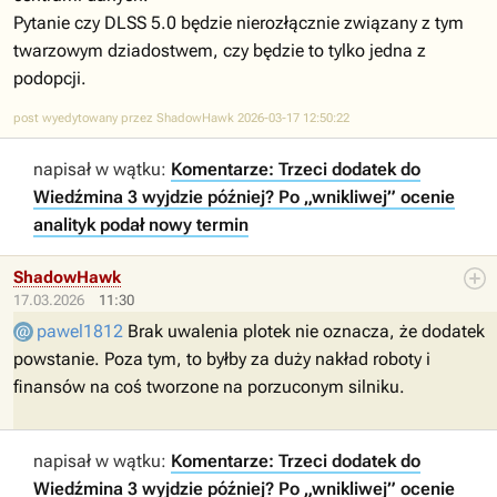
Pytanie czy DLSS 5.0 będzie nierozłącznie związany z tym
twarzowym dziadostwem, czy będzie to tylko jedna z
podopcji.
post wyedytowany przez ShadowHawk 2026-03-17 12:50:22
napisał w wątku:
Komentarze: Trzeci dodatek do
Wiedźmina 3 wyjdzie później? Po „wnikliwej” ocenie
analityk podał nowy termin
ShadowHawk
17.03.2026
11:30
pawel1812
Brak uwalenia plotek nie oznacza, że dodatek
powstanie. Poza tym, to byłby za duży nakład roboty i
finansów na coś tworzone na porzuconym silniku.
napisał w wątku:
Komentarze: Trzeci dodatek do
Wiedźmina 3 wyjdzie później? Po „wnikliwej” ocenie