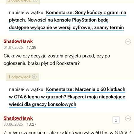
2
odpowiedzi
napisał w wątku:
Komentarze: Sony kończy z grami na
płytach. Nowości na konsole PlayStation będą
dostępne wyłącznie w wersji cyfrowej, znamy termin
ShadowHawk
01.07.2026
17:39
Ciekawe czy decyzja została przyjęta przed, czy po
ogłoszeniu braku płyt od Rockstara?
1
odpowiedź
napisał w wątku:
Komentarze: Marzenia o 60 klatkach
w GTA 6 legną w gruzach? Eksperci mają niepokojące
wieści dla graczy konsolowych
ShadowHawk
2
30.06.2026
13:27
Z całym szacunkiem, ale czy ktoś wierzył w 60 fps w GTA VI?