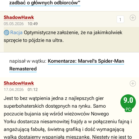
zadbać o głównych odbiorców”
ShadowHawk
1
05.05.2026
10:49
Racja
Optymistyczne założenie, że na jakimkolwiek
sprzęcie to pójdzie na ultra.
napisał w wątku:
Komentarze: Marvel's Spider-Man
Remastered
ShadowHawk
17.04.2026
01:12
Jest to bez wątpienia jedna z najlepszych gier
9.0
superbohaterskich dostępnych na rynku. Samo
PC
poczucie bujania się wśród wieżowców Nowego
Yorku dostarcza niesamowitej frajdy a w połączeniu fajną i
angażującą fabułą, świetną grafiką i dość wymagającą
walką dostajemy wspaniałą mieszankę. Niestety nie jest to