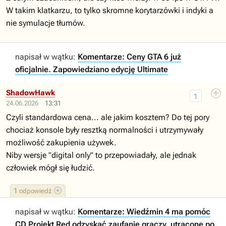
W takim klatkarzu, to tylko skromne korytarzówki i indyki a
nie symulacje tłumów.
napisał w wątku:
Komentarze: Ceny GTA 6 już
oficjalnie. Zapowiedziano edycję Ultimate
ShadowHawk
1
24.06.2026
13:31
Czyli standardowa cena... ale jakim kosztem? Do tej pory
chociaż konsole były resztką normalności i utrzymywały
możliwość zakupienia używek.
Niby wersje "digital only" to przepowiadały, ale jednak
człowiek mógł się łudzić.
1
odpowiedź
napisał w wątku:
Komentarze: Wiedźmin 4 ma pomóc
CD Projekt Red odzyskać zaufanie graczy, utracone po