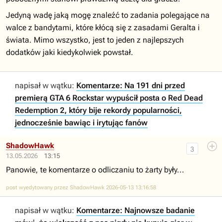
Jedyną wadę jaką mogę znaleźć to zadania polegające na
walce z bandytami, które kłócą się z zasadami Geralta i
świata. Mimo wszystko, jest to jeden z najlepszych
dodatków jaki kiedykolwiek powstał.
napisał w wątku:
Komentarze: Na 191 dni przed
premierą GTA 6 Rockstar wypuścił posta o Red Dead
Redemption 2, który bije rekordy popularności,
jednocześnie bawiąc i irytując fanów
ShadowHawk
3
13.05.2026
13:15
Panowie, te komentarze o odliczaniu to żarty były...
post wyedytowany przez ShadowHawk 2026-05-13 13:16:58
napisał w wątku:
Komentarze: Najnowsze badanie