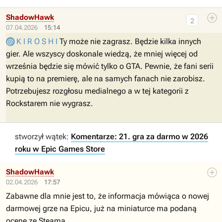
ShadowHawk
2
07.04.2026
15:14
K I R O S H I
Ty może nie zagrasz. Będzie kilka innych
gier. Ale wszyscy doskonale wiedzą, że mniej więcej od
września będzie się mówić tylko o GTA. Pewnie, że fani serii
kupią to na premierę, ale na samych fanach nie zarobisz.
Potrzebujesz rozgłosu medialnego a w tej kategorii z
Rockstarem nie wygrasz.
stworzył wątek:
Komentarze: 21. gra za darmo w 2026
roku w Epic Games Store
ShadowHawk
02.04.2026
17:57
Zabawne dla mnie jest to, że informacja mówiąca o nowej
darmowej grze na Epicu, już na miniaturce ma podaną
ocenę ze Steama.