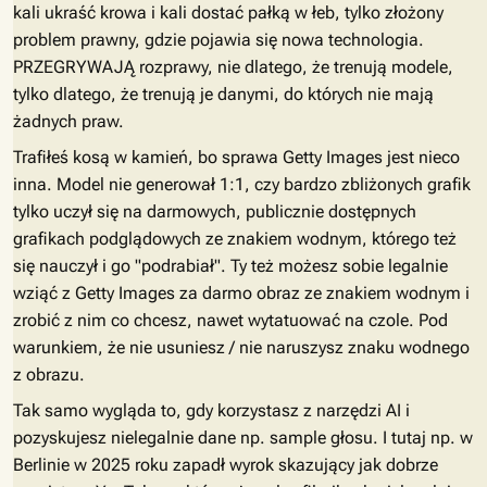
kali ukraść krowa i kali dostać pałką w łeb, tylko złożony
problem prawny, gdzie pojawia się nowa technologia.
PRZEGRYWAJĄ rozprawy, nie dlatego, że trenują modele,
tylko dlatego, że trenują je danymi, do których nie mają
żadnych praw.
Trafiłeś kosą w kamień, bo sprawa Getty Images jest nieco
inna. Model nie generował 1:1, czy bardzo zbliżonych grafik
tylko uczył się na darmowych, publicznie dostępnych
grafikach podglądowych ze znakiem wodnym, którego też
się nauczył i go "podrabiał". Ty też możesz sobie legalnie
wziąć z Getty Images za darmo obraz ze znakiem wodnym i
zrobić z nim co chcesz, nawet wytatuować na czole. Pod
warunkiem, że nie usuniesz / nie naruszysz znaku wodnego
z obrazu.
Tak samo wygląda to, gdy korzystasz z narzędzi AI i
pozyskujesz nielegalnie dane np. sample głosu. I tutaj np. w
Berlinie w 2025 roku zapadł wyrok skazujący jak dobrze