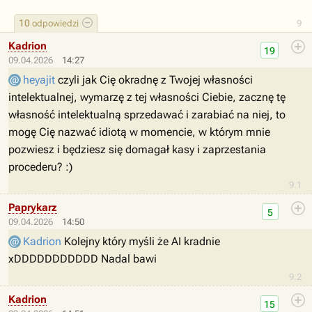
10
odpowiedzi
9
Kadrion
19
09.04.2026
14:27
heyajit
czyli jak Cię okradnę z Twojej własności
intelektualnej, wymarzę z tej własności Ciebie, zacznę tę
własność intelektualną sprzedawać i zarabiać na niej, to
mogę Cię nazwać idiotą w momencie, w którym mnie
pozwiesz i będziesz się domagał kasy i zaprzestania
procederu? :)
9.1
Paprykarz
5
09.04.2026
14:50
Kadrion
Kolejny który myśli że AI kradnie
xDDDDDDDDDDD Nadal bawi
9.2
Kadrion
15