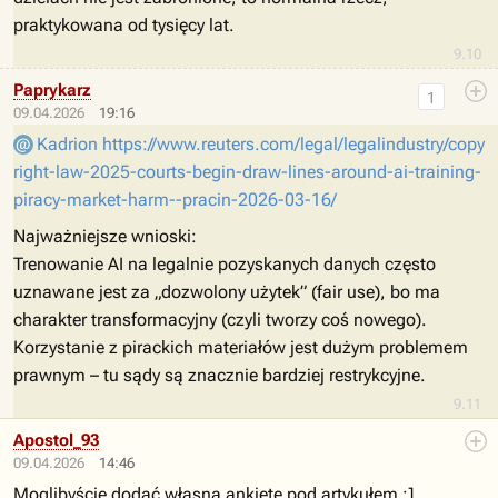
praktykowana od tysięcy lat.
9.10
Paprykarz
1
09.04.2026
19:16
Kadrion
https://www.reuters.com/legal/legalindustry/copy
right-law-2025-courts-begin-draw-lines-around-ai-training-
piracy-market-harm--pracin-2026-03-16/
Najważniejsze wnioski:
Trenowanie AI na legalnie pozyskanych danych często
uznawane jest za „dozwolony użytek” (fair use), bo ma
charakter transformacyjny (czyli tworzy coś nowego).
Korzystanie z pirackich materiałów jest dużym problemem
prawnym – tu sądy są znacznie bardziej restrykcyjne.
9.11
Apostol_93
09.04.2026
14:46
Moglibyście dodać własną ankietę pod artykułem ;]