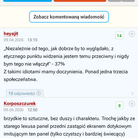
Zobacz komentowaną wiadomość
heyajit
14
09.04.2026
13:15
„Niezależnie od tego, jak dobrze by to wyglądało, z
etycznego punktu widzenia jestem temu przeciwny i nigdy
bym tego nie włączył” - 37%
Z takimi idiotami mamy doczynienia. Ponad jedna trzecia
społeczeństwa.
10
odpowiedzi
9
Korposzczurek
8
09.04.2026
12:50
brzydkie to sztuczne, bez duszy i charakteru. Trochę jakby ze
starego lexusa panel przedni zastąpić ekranem dotykowym
imitującym ten panel (tylko czystszy i bardziej świecący)