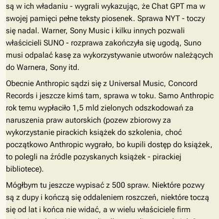
są w ich władaniu - wygrali wykazując, że Chat GPT ma w
swojej pamięci pełne teksty piosenek. Sprawa NYT - toczy
się nadal. Warner, Sony Music i kilku innych pozwali
właścicieli SUNO - rozprawa zakończyła się ugodą, Suno
musi odpalać kasę za wykorzystywanie utworów należących
do Warnera, Sony itd.
Obecnie Anthropic sądzi się z Universal Music, Concord
Records i jeszcze kimś tam, sprawa w toku. Samo Anthropic
rok temu wypłaciło 1,5 mld zielonych odszkodowań za
naruszenia praw autorskich (pozew zbiorowy za
wykorzystanie pirackich książek do szkolenia, choć
początkowo Anthropic wygrało, bo kupili dostęp do książek,
to polegli na źródle pozyskanych książek - pirackiej
bibliotece).
Mógłbym tu jeszcze wypisać z 500 spraw. Niektóre pozwy
są z dupy i kończą się oddaleniem roszczeń, niektóre toczą
się od lat i końca nie widać, a w wielu właściciele firm