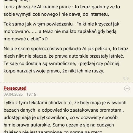
Teraz płaczą że AI kradnie prace - to teraz gadamy że to
sobie wymyśl coś nowego i nie dawaj do internetu.
Tak samo jak w tym powiedzeniu - "nikt nie krzyczał jak
mordowano...... a teraz nie ma kto zapłakać gdy będą
mordować ciebie" xD
No ale skoro społeczeństwo połknęło AI jak pelikan, to teraz
niech nikt nie płacze, że prawa autorskie przestały istnieć.
Te kary co dostają są symboliczne, i prędzej czy później
korpo narzuci swoje prawo, że nikt ich nie ruszy.
9.9
Persecuted
09.04.2026
18:16
Tylko z tymi tekstami chodzi o to, że boty mają je w swoich
bazach danych, a odpowiednio zaatakowane promptami,
udostępniają je użytkownikom, co w oczywisty sposób
łamie prawa autorskie. Samo uczenie się na cudzych
dziełach nie jest zabronione, to normalna rzecz,