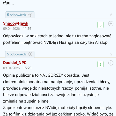
tfuu...
5
odpowiedzi
6
ShadowHawk
5
09.04.2026
11:56
Odpowiedzi w ankietach to jedno, ale tu trzeba zagłosować
portfelem i piętnować NVIDIę i Huanga za cały ten AI slop.
5
odpowiedzi
2
Duoldel_NPC
5
09.04.2026
15:20
Opinia publiczna to NAJGORSZY doradca. Jest
ekstremalnie podatna na manipulację, uprzedzenia i błędy,
przykłada wagę do nieistotnych rzeczy, pomija istotne, nie
bierze odpowiedzialności za swoje zdanie i często je
zmienia na zupełnie inne.
Zaprezentowane przez NVidię materiały trąciły slopem i tyle.
Za to filmik z działania był już całkiem spoko. Widać było, że