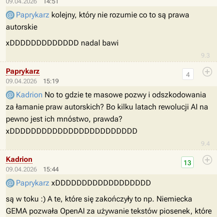
09.04.2026
14:51
Paprykarz
kolejny, który nie rozumie co to są prawa
autorskie
xDDDDDDDDDDDDD nadal bawi
9.3
Paprykarz
4
09.04.2026
15:19
Kadrion
No to gdzie te masowe pozwy i odszkodowania
za łamanie praw autorskich? Bo kilku latach rewolucji AI na
pewno jest ich mnóstwo, prawda?
xDDDDDDDDDDDDDDDDDDDDDDDD
9.4
Kadrion
13
09.04.2026
15:44
Paprykarz
xDDDDDDDDDDDDDDDDDD
są w toku :) A te, które się zakończyły to np. Niemiecka
GEMA pozwała OpenAI za używanie tekstów piosenek, które