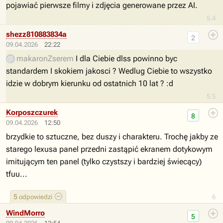
pojawiać pierwsze filmy i zdjęcia generowane przez AI.
5.4
shezz810883834a
2
09.04.2026
22:22
makaronZserem
I dla Ciebie dlss powinno byc
standardem I skokiem jakosci ? Wedlug Ciebie to wszystko
idzie w dobrym kierunku od ostatnich 10 lat ? :d
5.5
Korposzczurek
8
09.04.2026
12:50
brzydkie to sztuczne, bez duszy i charakteru. Trochę jakby ze
starego lexusa panel przedni zastąpić ekranem dotykowym
imitującym ten panel (tylko czystszy i bardziej świecący)
tfuu...
5
odpowiedzi
6
WindMorro
5