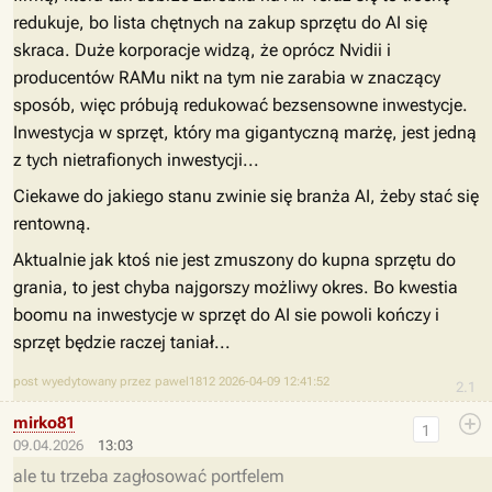
redukuje, bo lista chętnych na zakup sprzętu do AI się
skraca. Duże korporacje widzą, że oprócz Nvidii i
producentów RAMu nikt na tym nie zarabia w znaczący
sposób, więc próbują redukować bezsensowne inwestycje.
Inwestycja w sprzęt, który ma gigantyczną marżę, jest jedną
z tych nietrafionych inwestycji...
Ciekawe do jakiego stanu zwinie się branża AI, żeby stać się
rentowną.
Aktualnie jak ktoś nie jest zmuszony do kupna sprzętu do
grania, to jest chyba najgorszy możliwy okres. Bo kwestia
boomu na inwestycje w sprzęt do AI sie powoli kończy i
sprzęt będzie raczej taniał...
post wyedytowany przez pawel1812 2026-04-09 12:41:52
2.1
mirko81
1
09.04.2026
13:03
ale tu trzeba zagłosować portfelem