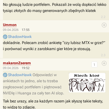
No głosują ludzie portfelem. Pokazali że wolą dopłacić lekko
tysiąc złotych do masy generowanych zbędnych klatek
2.2
Ummon
09.04.2026
17:55
ShadowHawk
dokladnie. Polecam zrobić ankietę “czy lubisz MTX w grze?”
i porównać wyniki z zarobkami gier które je stosują.
2.3
makaronZserem
1
09.04.2026
19:52
ShadowHawk
Odpowiedzi w
ankietach to jedno, ale tu trzeba
zagłosować portfelem i piętnować
NVIDIę i Huanga za cały ten AI slop.
Tak bez urazy, ale za każdym razem jak słyszę takie teksty,
to widzę to zdjęcie.