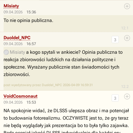
Misiaty
09.04.2026
15:36
To nie opinia publiczna.
12.1
Duoldel_NPC
3
09.04.2026
16:57
Misiaty
a kogo spytali w ankiecie? Opinia publiczna to
reakcja zbiorowości ludzkich na działania polityczne i
społeczne. Wyrażany publicznie stan świadomości tych
zbiorowości.
post wyedytowany przez Duoldel_NPC 2026-04-09 16:59:31
12.2
VoidCosmonaut
3
09.04.2026
15:53
NA spokojnie widać, że DLSS5 ulepsza obraz i ma potencjał
to budowania fotorealizmu. OCZYWISTE jest to, że gry teraz
nie będą wyglądały jak prezentacja bo to była tylko zajawka.
Będę oceniał jakość DLSS5 indywidualnie dla każdej gry