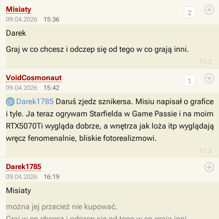
Misiaty
2
09.04.2026
15:36
Darek
Graj w co chcesz i odczep się od tego w co grają inni.
11.2
VoidCosmonaut
1
09.04.2026
15:42
Darek1785
Daruś zjedz sznikersa. Misiu napisał o grafice
i tyle. Ja teraz ogrywam Starfielda w Game Passie i na moim
RTX5070Ti wygląda dobrze, a wnętrza jak loża itp wyglądają
wręcz fenomenalnie, bliskie fotorealizmowi.
11.3
Darek1785
09.04.2026
16:19
Misiaty
można jej przecież nie kupować.
Graj w co chcesz i odczep się od tego w co grają inni.