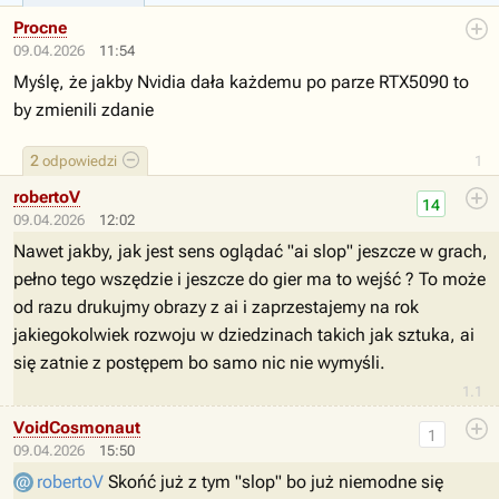
Procne
09.04.2026
11:54
Myślę, że jakby Nvidia dała każdemu po parze RTX5090 to
by zmienili zdanie
2
odpowiedzi
1
robertoV
14
09.04.2026
12:02
Nawet jakby, jak jest sens oglądać "ai slop" jeszcze w grach,
pełno tego wszędzie i jeszcze do gier ma to wejść ? To może
od razu drukujmy obrazy z ai i zaprzestajemy na rok
jakiegokolwiek rozwoju w dziedzinach takich jak sztuka, ai
się zatnie z postępem bo samo nic nie wymyśli.
1.1
VoidCosmonaut
1
09.04.2026
15:50
robertoV
Skońć już z tym "slop" bo już niemodne się