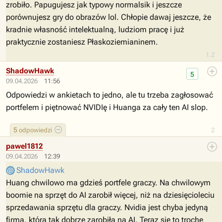
zrobiło. Papugujesz jak typowy normalsik i jeszcze
porównujesz gry do obrazów lol. Chłopie dawaj jeszcze, że
kradnie własność intelektualną, ludziom pracę i już
praktycznie zostaniesz Płaskoziemianinem.
1.2
ShadowHawk
5
09.04.2026
11:56
Odpowiedzi w ankietach to jedno, ale tu trzeba zagłosować
portfelem i piętnować NVIDIę i Huanga za cały ten AI slop.
5
odpowiedzi
2
pawel1812
09.04.2026
12:39
ShadowHawk
Huang chwilowo ma gdzieś portfele graczy. Na chwilowym
boomie na sprzęt do AI zarobił więcej, niż na dziesięcioleciu
sprzedawania sprzętu dla graczy. Nvidia jest chyba jedyną
firmą, która tak dobrze zarobiła na AI. Teraz się to trochę