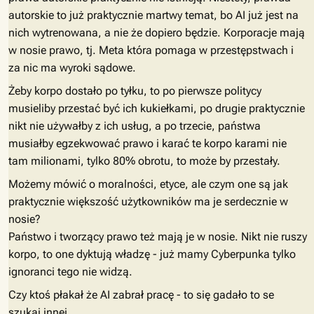
autorskie to już praktycznie martwy temat, bo AI już jest na
nich wytrenowana, a nie że dopiero będzie. Korporacje mają
w nosie prawo, tj. Meta która pomaga w przestępstwach i
za nic ma wyroki sądowe.
Żeby korpo dostało po tyłku, to po pierwsze politycy
musieliby przestać być ich kukiełkami, po drugie praktycznie
nikt nie używałby z ich usług, a po trzecie, państwa
musiałby egzekwować prawo i karać te korpo karami nie
tam milionami, tylko 80% obrotu, to może by przestały.
Możemy mówić o moralności, etyce, ale czym one są jak
praktycznie większość użytkowników ma je serdecznie w
nosie?
Państwo i tworzący prawo też mają je w nosie. Nikt nie ruszy
korpo, to one dyktują władzę - już mamy Cyberpunka tylko
ignoranci tego nie widzą.
Czy ktoś płakał że AI zabrał pracę - to się gadało to se
szukaj innej.