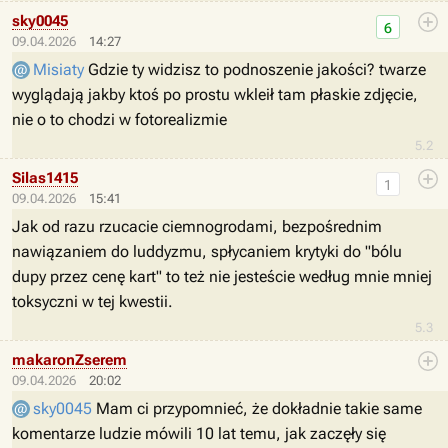
sky0045
6
09.04.2026
14:27
Misiaty
Gdzie ty widzisz to podnoszenie jakości? twarze
wyglądają jakby ktoś po prostu wkleił tam płaskie zdjęcie,
nie o to chodzi w fotorealizmie
5.2
Silas1415
1
09.04.2026
15:41
Jak od razu rzucacie ciemnogrodami, bezpośrednim
nawiązaniem do luddyzmu, spłycaniem krytyki do "bólu
dupy przez cenę kart" to też nie jesteście według mnie mniej
toksyczni w tej kwestii.
5.3
makaronZserem
09.04.2026
20:02
sky0045
Mam ci przypomnieć, że dokładnie takie same
komentarze ludzie mówili 10 lat temu, jak zaczęły się