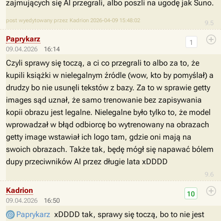
zajmujących się AI przegrali, albo poszli na ugodę jak Suno.
post wyedytowany przez Kadrion 2026-04-09 15:48:02
9.5
Paprykarz
1
09.04.2026
16:14
Czyli sprawy się toczą, a ci co przegrali to albo za to, że
kupili książki w nielegalnym źródle (wow, kto by pomyślał) a
drudzy bo nie usunęli tekstów z bazy. Za to w sprawie getty
images sąd uznał, że samo trenowanie bez zapisywania
kopii obrazu jest legalne. Nielegalne było tylko to, że model
wprowadzał w błąd odbiorcę bo wytrenowany na obrazach
getty image wstawiał ich logo tam, gdzie oni mają na
swoich obrazach. Także tak, będę mógł się napawać bólem
dupy przeciwników AI przez długie lata xDDDD
9.6
Kadrion
10
09.04.2026
16:50
Paprykarz
xDDDD tak, sprawy się toczą, bo to nie jest