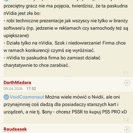
przeciętny gracz nie ma pojęcia, twierdzisz, że ta paskudna
nVidia jest zła bo:
- robi techniczne prezentacje jak wszyscy nie tylko w branży
software'u (np. jedzenie w reklamach czy samochody też są
upiększane)
- Działa tylko na nVidia. Szok i niedowierzanie! Firma chce
w ramach konkurencji czymś się wyróżniać.
- nVidia to paskudna firma bo zamiast działać
charytatywnie to chce zarabiać.
7.1
DarthMadara
09.04.2026
17:52
VoidCosmonaut
Można wiele mówić o Nvidii, ale oni
przynajmniej coś dadzą dla posiadaczy starszych kart i
urządzeń, a nie tj. $ony - chcesz PSSR to kupuj PS5 PRO xD
7.2
Raudsasek