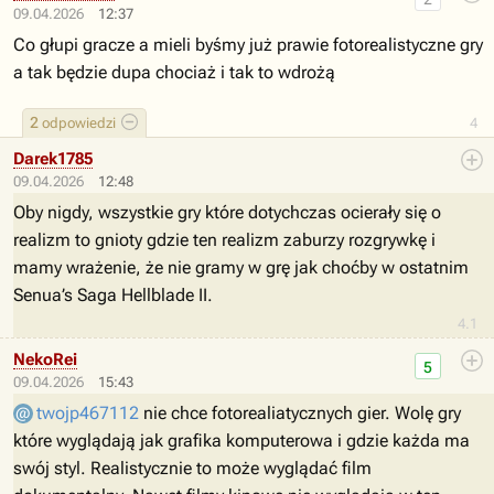
09.04.2026
12:37
Co głupi gracze a mieli byśmy już prawie fotorealistyczne gry
a tak będzie dupa chociaż i tak to wdrożą
2
odpowiedzi
4
Darek1785
09.04.2026
12:48
Oby nigdy, wszystkie gry które dotychczas ocierały się o
realizm to gnioty gdzie ten realizm zaburzy rozgrywkę i
mamy wrażenie, że nie gramy w grę jak choćby w ostatnim
Senua’s Saga Hellblade II.
4.1
NekoRei
5
09.04.2026
15:43
twojp467112
nie chce fotorealiatycznych gier. Wolę gry
które wyglądają jak grafika komputerowa i gdzie każda ma
swój styl. Realistycznie to może wyglądać film