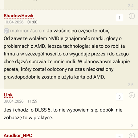
2.4
ShadowHawk
1
10.04.2026
01:00
makaronZserem
Ja właśnie po części to robię.
Od zawsze wolałem NVIDIę (znajomość marki, głosy o
problemach z AMD, lepsza technologia) ale to co robi ta
firma a w szczególności to co wygaduje prezes i do czego
chce dążyć sprawia że mnie mdli. W planowanym zakupie
peceta, który został odłożony na czas nieokreślony
prawdopodobnie zostanie użyta karta od AMD.
2.5
Link
3
09.04.2026
11:59
Jeśli chodzi o DLSS 5, to nie wypowiem się, dopóki nie
zobaczę to w praktyce.
3
Arudkor_NPC
2