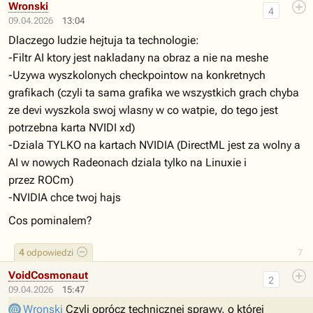
Wronski
4
09.04.2026
13:04
Dlaczego ludzie hejtuja ta technologie:
-Filtr AI ktory jest nakladany na obraz a nie na meshe
-Uzywa wyszkolonych checkpointow na konkretnych
grafikach (czyli ta sama grafika we wszystkich grach chyba
ze devi wyszkola swoj wlasny w co watpie, do tego jest
potrzebna karta NVIDI xd)
-Dziala TYLKO na kartach NVIDIA (DirectML jest za wolny a
AI w nowych Radeonach dziala tylko na Linuxie i
przez ROCm)
-NVIDIA chce twoj hajs
Cos pominalem?
4
odpowiedzi
7
VoidCosmonaut
2
09.04.2026
15:47
Wronski
Czyli oprócz technicznej sprawy, o której