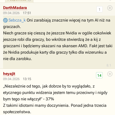
DarthMadara
1
09.04.2026
17:51
Sebcza_k
Oni zarabiają znacznie więcej na tym AI niż na
graczach.
Niech gracze się cieszą że jeszcze Nvidia w ogóle cokolwiek
jeszcze robi dla graczy, bo wkrótce stwierdzą że a kij z
graczami i będziemy skazani na skansen AMD. Fakt jest taki
że Nvidia produkuje karty dla graczy tylko dla wizerunku a
nie dla zarobku.
8.1
heyajit
14
09.04.2026
13:15
„Niezależnie od tego, jak dobrze by to wyglądało, z
etycznego punktu widzenia jestem temu przeciwny i nigdy
bym tego nie włączył” - 37%
Z takimi idiotami mamy doczynienia. Ponad jedna trzecia
społeczeństwa.