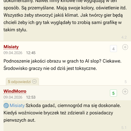
dokumentalny. Nawet filmy kinowe nie wyglądają w ten
sposób. Są przemyślane. Mają swoje kolory, oświetlenie itd.
Wszystko żeby stworzyć jakiś klimat. Jak twórcy gier będą
chcieli żeby ich gry tak wyglądały to zrobią sami grafikę w
takim stylu.
4.2
Misiaty
4
09.04.2026
12:45
Podnoszenie jakości obrazu w grach to AI slop? Ciekawe.
Środowisko graczy nie od dziś jest toksyczne.
5
odpowiedzi
5
WindMorro
5
09.04.2026
12:53
Misiaty
Szkoda gadać, ciemnogród ma się doskonale.
Kiedyś woźnicowie bryczek też zdzierali z posiadaczy
pierwszych aut.
5.1