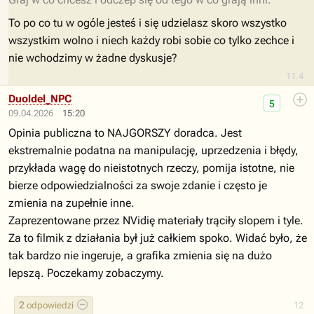
To po co tu w ogóle jesteś i się udzielasz skoro wszystko
wszystkim wolno i niech każdy robi sobie co tylko zechce i
nie wchodzimy w żadne dyskusje?
11.4
Duoldel_NPC
5
09.04.2026
15:20
Opinia publiczna to NAJGORSZY doradca. Jest
ekstremalnie podatna na manipulację, uprzedzenia i błędy,
przykłada wagę do nieistotnych rzeczy, pomija istotne, nie
bierze odpowiedzialności za swoje zdanie i często je
zmienia na zupełnie inne.
Zaprezentowane przez NVidię materiały trąciły slopem i tyle.
Za to filmik z działania był już całkiem spoko. Widać było, że
tak bardzo nie ingeruje, a grafika zmienia się na dużo
lepszą. Poczekamy zobaczymy.
2
odpowiedzi
12