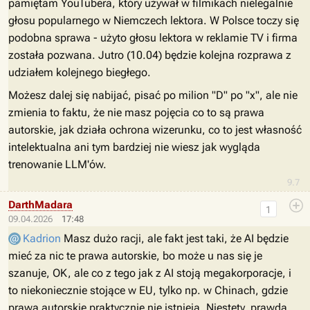
pamiętam YouTubera, który używał w filmikach nielegalnie
głosu popularnego w Niemczech lektora. W Polsce toczy się
podobna sprawa - użyto głosu lektora w reklamie TV i firma
została pozwana. Jutro (10.04) będzie kolejna rozprawa z
udziałem kolejnego biegłego.
Możesz dalej się nabijać, pisać po milion "D" po "x", ale nie
zmienia to faktu, że nie masz pojęcia co to są prawa
autorskie, jak działa ochrona wizerunku, co to jest własność
intelektualna ani tym bardziej nie wiesz jak wygląda
trenowanie LLM'ów.
9.7
DarthMadara
1
09.04.2026
17:48
Kadrion
Masz dużo racji, ale fakt jest taki, że AI będzie
mieć za nic te prawa autorskie, bo może u nas się je
szanuje, OK, ale co z tego jak z AI stoją megakorporacje, i
to niekoniecznie stojące w EU, tylko np. w Chinach, gdzie
prawa autorskie praktycznie nie istnieją. Niestety, prawda