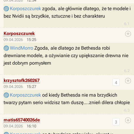
09.04.2026
12:54
Korposzczurek
zgoda, ale głównie dlatego, że te modele i
bez Nvidii są brzydkie, sztuczne i bez charakteru
6.1
Korposzczurek
09.04.2026
15:25
WindMorro
Zgoda, ale dlatego że Bethesda robi
drewniane modele, a ożywianie czy upiększanie drewna nie
jest dobrym pomysłem
6.2
krzysztofk260267
4
09.04.2026
15:27
Korposzczurek
od kiedy Bethesda nie ma brzydkich
twarzy pytam serio widzisz tam duszę….znień dilera chłopie
6.3
matis65740026de
3
09.04.2026
16:10