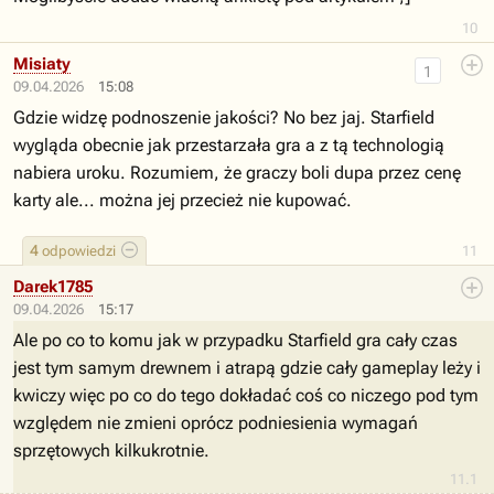
10
Misiaty
1
09.04.2026
15:08
Gdzie widzę podnoszenie jakości? No bez jaj. Starfield
wygląda obecnie jak przestarzała gra a z tą technologią
nabiera uroku. Rozumiem, że graczy boli dupa przez cenę
karty ale... można jej przecież nie kupować.
4
odpowiedzi
11
Darek1785
09.04.2026
15:17
Ale po co to komu jak w przypadku Starfield gra cały czas
jest tym samym drewnem i atrapą gdzie cały gameplay leży i
kwiczy więc po co do tego dokładać coś co niczego pod tym
względem nie zmieni oprócz podniesienia wymagań
sprzętowych kilkukrotnie.
11.1