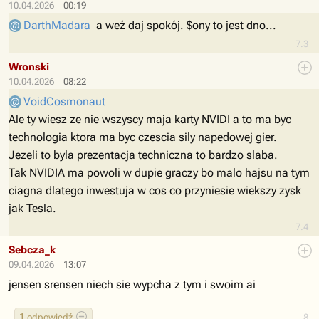
10.04.2026
00:19
DarthMadara
a weź daj spokój. $ony to jest dno...
7.3
Wronski
10.04.2026
08:22
VoidCosmonaut
Ale ty wiesz ze nie wszyscy maja karty NVIDI a to ma byc
technologia ktora ma byc czescia sily napedowej gier.
Jezeli to byla prezentacja techniczna to bardzo slaba.
Tak NVIDIA ma powoli w dupie graczy bo malo hajsu na tym
ciagna dlatego inwestuja w cos co przyniesie wiekszy zysk
jak Tesla.
7.4
Sebcza_k
09.04.2026
13:07
jensen srensen niech sie wypcha z tym i swoim ai
1
odpowiedź
8