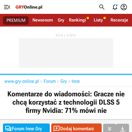




Newsroom
Gry
Rankingi
Listy
Recenzje
PREMIUM
www.gry-online.pl
Forum
Gry
Inne



Komentarze do wiadomości: Gracze nie
chcą korzystać z technologii DLSS 5
firmy Nvidia: 71% mówi nie




Forum Inne Gry
Dodaj komentarz