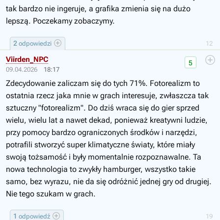
tak bardzo nie ingeruje, a grafika zmienia się na dużo
lepszą. Poczekamy zobaczymy.
2
odpowiedzi
12
Viirden_NPC
5
09.04.2026
18:17
Zdecydowanie zaliczam się do tych 71%. Fotorealizm to
ostatnia rzecz jaka mnie w grach interesuje, zwłaszcza tak
sztuczny "fotorealizm". Do dziś wraca się do gier sprzed
wielu, wielu lat a nawet dekad, ponieważ kreatywni ludzie,
przy pomocy bardzo ograniczonych środków i narzędzi,
potrafili stworzyć super klimatyczne światy, które miały
swoją tożsamość i były momentalnie rozpoznawalne. Ta
nowa technologia to zwykły hamburger, wszystko takie
samo, bez wyrazu, nie da się odróżnić jednej gry od drugiej.
Nie tego szukam w grach.
1
odpowiedź
19