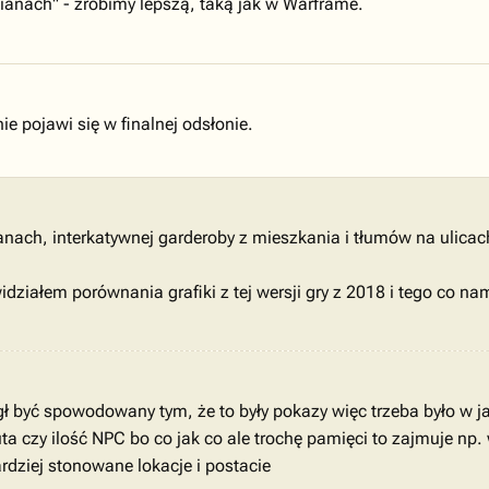
ianach" - zrobimy lepszą, taką jak w Warframe.
e pojawi się w finalnej odsłonie.
nach, interkatywnej garderoby z mieszkania i tłumów na ulicach 
działem porównania grafiki z tej wersji gry z 2018 i tego co 
 być spowodowany tym, że to były pokazy więc trzeba było w ja
a czy ilość NPC bo co jak co ale trochę pamięci to zajmuje np. w
bardziej stonowane lokacje i postacie