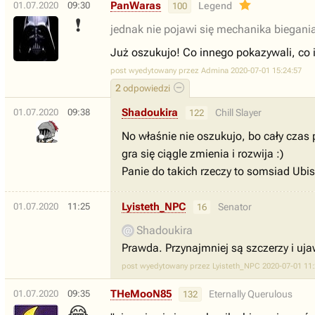
PanWaras
01.07.2020
09:30
Legend
100
❗
jednak nie pojawi się mechanika biegani
Już oszukujo! Co innego pokazywali, co
post wyedytowany przez Admina 2020-07-01 15:24:57
2
odpowiedzi
Shadoukira
01.07.2020
09:38
Chill Slayer
122
No właśnie nie oszukujo, bo cały czas
gra się ciągle zmienia i rozwija :)
Panie do takich rzeczy to somsiad Ubis
Lyisteth_NPC
01.07.2020
11:25
Senator
16
Shadoukira
Prawda. Przynajmniej są szczerzy i ujaw
post wyedytowany przez Lyisteth_NPC 2020-07-01 11:
THeMooN85
01.07.2020
09:35
Eternally Querulous
132
😂