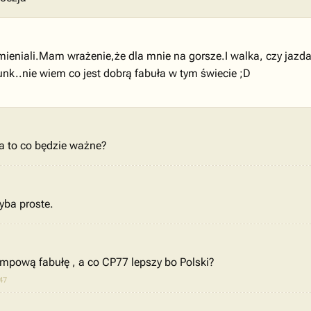
eniali.Mam wrażenie,że dla mnie na gorsze.I walka, czy jazda 
k..nie wiem co jest dobrą fabuła w tym świecie ;D
ka to co będzie ważne?
yba proste.
tampową fabułę , a co CP77 lepszy bo Polski?
47