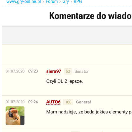
www.gry-online.pl
Forum
Gry
RPG



Komentarze do wiadom
siera97
01.07.2020
09:23
Senator
53
Czyli DL 2 lepsze.
AUTO6
01.07.2020
09:24
Generał
108
Mam nadzieje, ze beda jakies elementy p