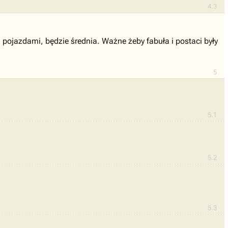
4.3
pojazdami, będzie średnia. Ważne żeby fabuła i postaci były
5
5.1
5.2
5.3