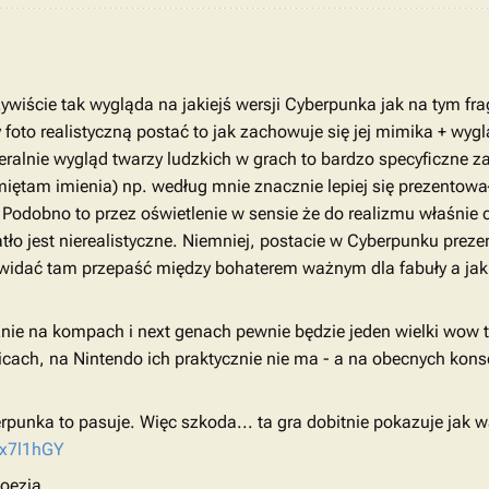
czywiście tak wygląda na jakiejś wersji Cyberpunka jak na tym f
 foto realistyczną postać to jak zachowuje się jej mimika + wyg
alnie wygląd twarzy ludzkich w grach to bardzo specyficzne z
miętam imienia) np. według mnie znacznie lepiej się prezentowa
 Podobno to przez oświetlenie w sensie że do realizmu właśnie 
ło jest nierealistyczne. Niemniej, postacie w Cyberpunku prezen
o widać tam przepaść między bohaterem ważnym dla fabuły a ja
znie na kompach i next genach pewnie będzie jeden wielki wow t
licach, na Nintendo ich praktycznie nie ma - a na obecnych kons
rpunka to pasuje. Więc szkoda... ta gra dobitnie pokazuje jak 
rx7l1hGY
poezja