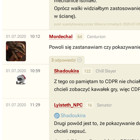
mechanice istniało.
Oprócz walki widziałbym zastosowanie 
w ścianę).
post wyedytowany przez Mówca Umarłych 2020-07-01
Mordechal
01.07.2020
10:12
Centurion
64
Powoli się zastanawiam czy pokazywani
3
odpowiedzi
Shadoukira
01.07.2020
10:59
Chill Slayer
122
Z tego co pamiętam to CDPR nie chciał 
chcieli zobaczyć kawałek gry, więc CDP
Lyisteth_NPC
01.07.2020
11:29
Senator
16
Shadoukira
Drugi powód jest to, że pokazywanie du
chcieli zepsuć.