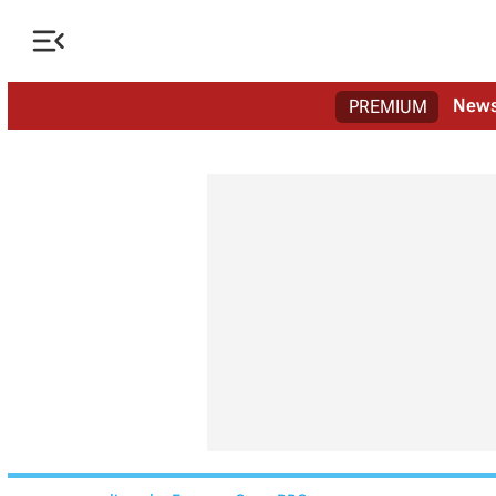

New
PREMIUM