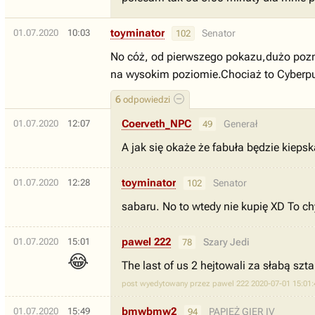
toyminator
01.07.2020
10:03
Senator
102
No cóż, od pierwszego pokazu,dużo pozmi
na wysokim poziomie.Chociaż to Cyberpun
6
odpowiedzi
Coerveth_NPC
01.07.2020
12:07
Generał
49
A jak się okaże że fabuła będzie kieps
toyminator
01.07.2020
12:28
Senator
102
sabaru.
No to wtedy nie kupię XD To ch
pawel 222
01.07.2020
15:01
Szary Jedi
78
😂
The last of us 2 hejtowali za słabą sz
post wyedytowany przez pawel 222 2020-07-01 15:01:
bmwbmw2
01.07.2020
15:49
PAPIEŻ GIER IV
94