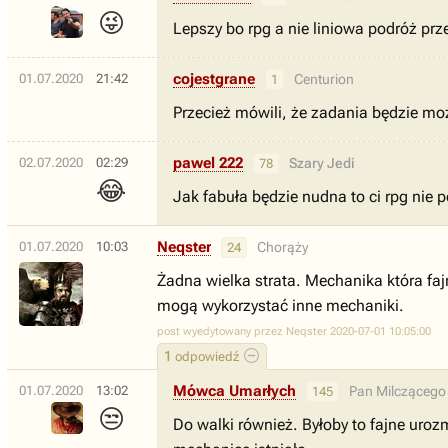
😜
Lepszy bo rpg a nie liniowa podróż pr
cojestgrane
01.07.2020
21:42
Centurion
1
Przecież mówili, że zadania będzie m
pawel 222
02.07.2020
02:29
Szary Jedi
78
😂
Jak fabuła będzie nudna to ci rpg nie
Neqster
01.07.2020
10:03
Chorąży
24
Żadna wielka strata. Mechanika która faj
mogą wykorzystać inne mechaniki.
post wyedytowany przez Neqster 2020-07-01 10:05:00
1
odpowiedź
Mówca Umarłych
01.07.2020
13:02
Pan Milczącego
145
😒
Do walki również. Byłoby to fajne uroz