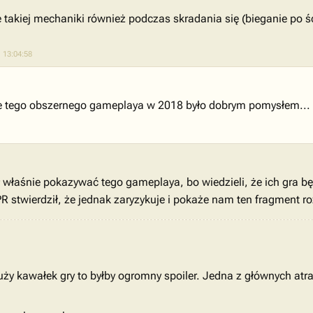
takiej mechaniki również podczas skradania się (bieganie po śc
 13:04:58
e tego obszernego gameplaya w 2018 było dobrym pomysłem...
właśnie pokazywać tego gameplaya, bo wiedzieli, że ich gra będz
R stwierdził, że jednak zaryzykuje i pokaże nam ten fragment ro
ży kawałek gry to byłby ogromny spoiler. Jedna z głównych atrak