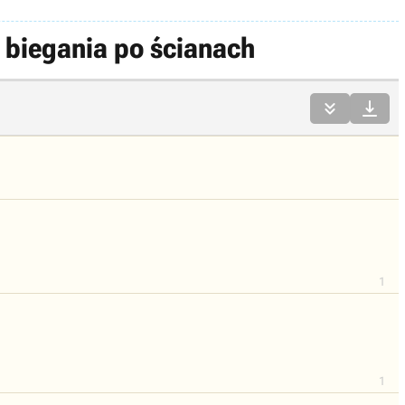
 biegania po ścianach


1
1