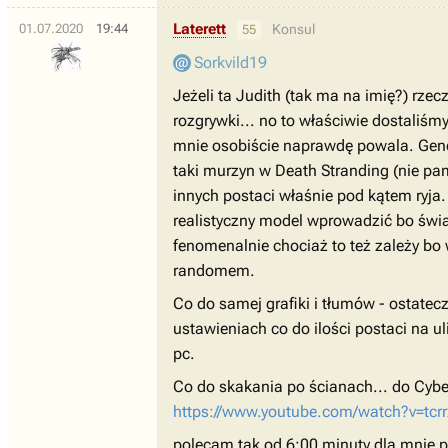
Laterett
01.07.2020
19:44
Konsul
55
Sorkvild19
Jeżeli ta Judith (tak ma na imię?) rze
rozgrywki... no to właściwie dostaliśmy
mnie osobiście naprawdę powala. Gener
taki murzyn w Death Stranding (nie pa
innych postaci właśnie pod kątem ryja.
realistyczny model wprowadzić bo świat
fenomenalnie chociaż to też zależy b
randomem.
Co do samej grafiki i tłumów - ostatec
ustawieniach co do ilości postaci na u
pc.
Co do skakania po ścianach... do Cybe
https://www.youtube.com/watch?v=tcr
polecam tak od 6:00 minuty dla mnie 