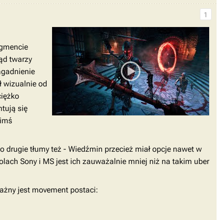
1
ragmencie
ląd twarzy
agadnienie
ł wizualnie od
ciężko
tują się
kimś
o drugie tłumy też - Wiedźmin przecież miał opcje nawet w
olach Sony i MS jest ich zauważalnie mniej niż na takim uber
ważny jest movement postaci: