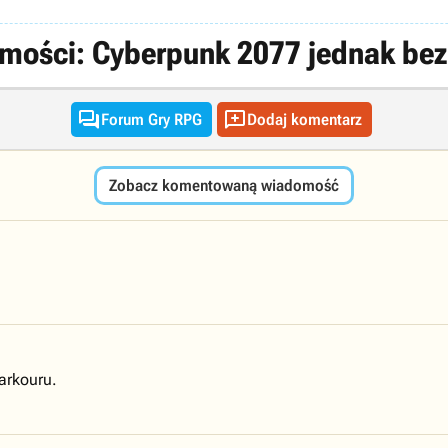
ości: Cyberpunk 2077 jednak bez


Forum Gry RPG
Dodaj komentarz
Zobacz komentowaną wiadomość
arkouru.