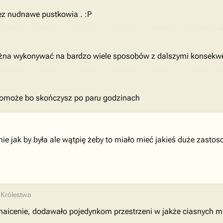
zez nudnawe pustkowia . :P
ożna wykonywać na bardzo wiele sposobów z dalszymi konsekwe
 pomoże bo skończysz po paru godzinach
nie jak by była ale wątpię żeby to miało mieć jakieś duże zasto
 Królestwa
maicenie, dodawało pojedynkom przestrzeni w jakże ciasnych mie