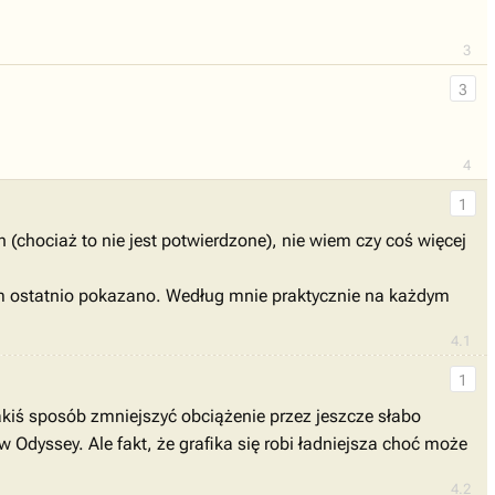
3
3
4
1
(chociaż to nie jest potwierdzone), nie wiem czy coś więcej
nam ostatnio pokazano. Według mnie praktycznie na każdym
4.1
1
kiś sposób zmniejszyć obciążenie przez jeszcze słabo
 Odyssey. Ale fakt, że grafika się robi ładniejsza choć może
4.2