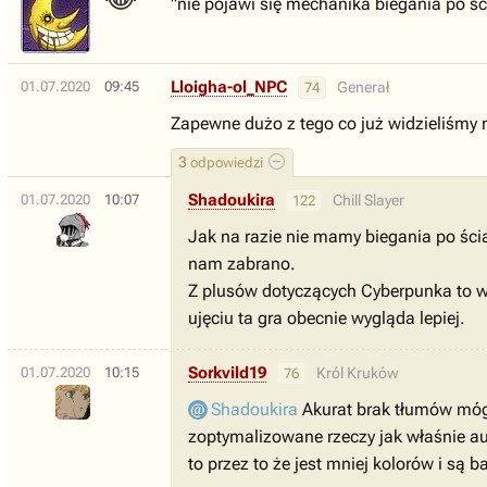
"nie pojawi się mechanika biegania po śc
Lloigha-ol_NPC
01.07.2020
09:45
Generał
74
Zapewne dużo z tego co już widzieliśmy ni
3
odpowiedzi
Shadoukira
01.07.2020
10:07
Chill Slayer
122
Jak na razie nie mamy biegania po ścia
nam zabrano.
Z plusów dotyczących Cyberpunka to wi
ujęciu ta gra obecnie wygląda lepiej.
Sorkvild19
01.07.2020
10:15
Król Kruków
76
Shadoukira
Akurat brak tłumów mógł
zoptymalizowane rzeczy jak właśnie aut
to przez to że jest mniej kolorów i są 