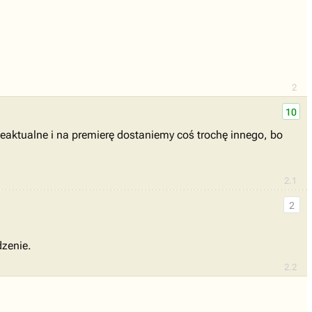
2
10
ieaktualne i na premierę dostaniemy coś trochę innego, bo
2.1
2
dzenie.
2.2