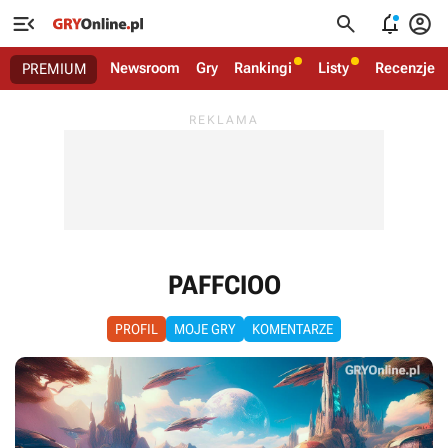




Newsroom
Gry
Rankingi
Listy
Recenzje
PREMIUM
PAFFCIOO
PROFIL
MOJE GRY
KOMENTARZE