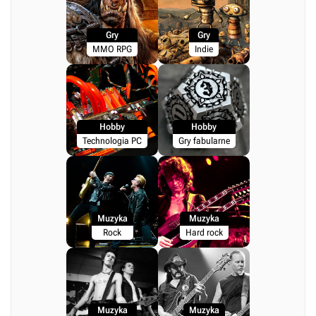
Gry
Gry
MMO RPG
Indie
Hobby
Hobby
Technologia PC
Gry fabularne
Muzyka
Muzyka
Rock
Hard rock
Muzyka
Muzyka