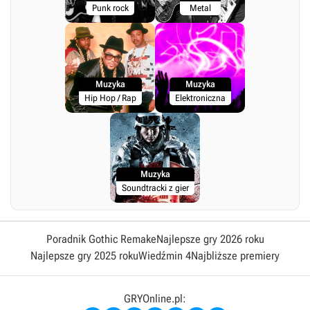
Punk rock
Metal
Muzyka
Muzyka
Hip Hop / Rap
Elektroniczna
Muzyka
Soundtracki z gier
Poradnik Gothic Remake
Najlepsze gry 2026 roku
Najlepsze gry 2025 roku
Wiedźmin 4
Najbliższe premiery
GRYOnline.pl: