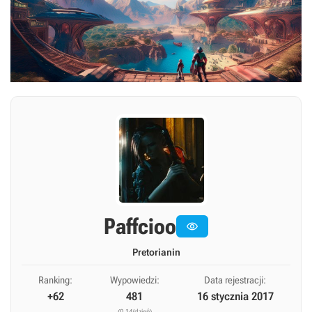
Paffcioo

Pretorianin
Ranking:
Wypowiedzi:
Data rejestracji:
+62
481
16 stycznia 2017
(0,14/dzień)