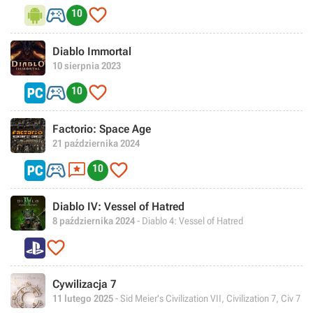


10
Diablo Immortal
10 sierpnia 2023


10
Factorio: Space Age
21 października 2024



10
Diablo IV: Vessel of Hatred
8 października 2024
- Diablo 4: Vessel of Hatred

Cywilizacja 7
11 lutego 2025
- Sid Meier's Civilization VII, Civilization 7, Civ 7