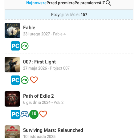

Najnowsze
Przed premierą
Po premierze
A-Z
Pozycji na liście:
157
Fable
23 lutego 2027
- Fable 4

007: First Light
27 maja 2026
- Project 007


Path of Exile 2
6 grudnia 2024
- PoE 2


10
Surviving Mars: Relaunched
10 listopada 2025