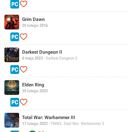

Grim Dawn
25 lutego 2016

Darkest Dungeon II
8 maja 2023
- Darkest Dungeon 2

Elden Ring
25 lutego 2022

Total War: Warhammer III
17 lutego 2022
- TWW3, Total War: Warhammer 3