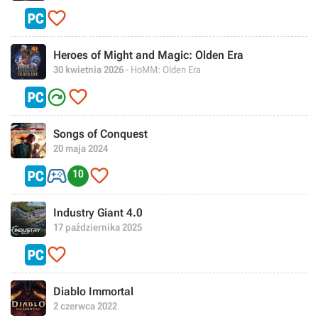

Heroes of Might and Magic: Olden Era
30 kwietnia 2026
- HoMM: Olden Era


Songs of Conquest
20 maja 2024


10
Industry Giant 4.0
17 października 2025

Diablo Immortal
2 czerwca 2022