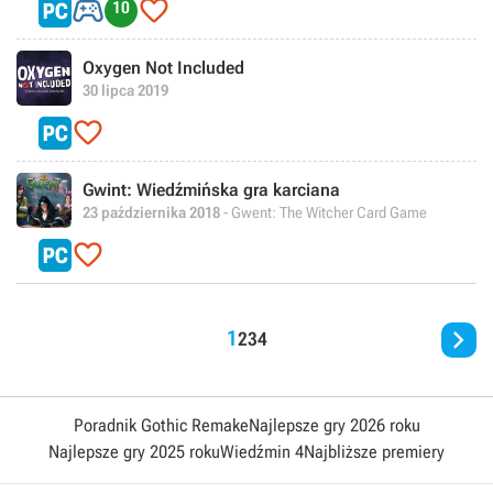


10
Oxygen Not Included
30 lipca 2019

Gwint: Wiedźmińska gra karciana
23 października 2018
- Gwent: The Witcher Card Game


1
2
3
4
Poradnik Gothic Remake
Najlepsze gry 2026 roku
Najlepsze gry 2025 roku
Wiedźmin 4
Najbliższe premiery