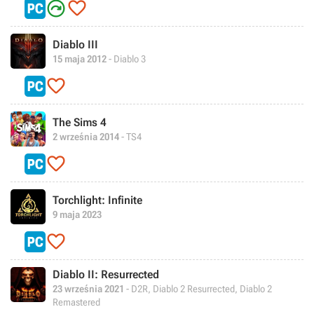


Diablo III
15 maja 2012
- Diablo 3

The Sims 4
2 września 2014
- TS4

Torchlight: Infinite
9 maja 2023

Diablo II: Resurrected
23 września 2021
- D2R, Diablo 2 Resurrected, Diablo 2
Remastered