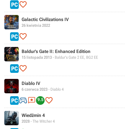

Galactic Civilizations IV
26 kwietnia 2022

Baldur's Gate II: Enhanced Edition
15 listopada 2013
- Baldur's Gate 2 EE, BG2 EE

Diablo IV
6 czerwca 2023
- Diablo 4



9.5
Wiedźmin 4
2028
- The Witcher 4