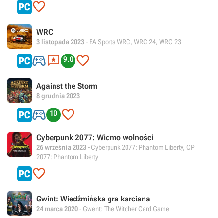

WRC
3 listopada 2023
- EA Sports WRC, WRC 24, WRC 23



9.0
Against the Storm
8 grudnia 2023


10
Cyberpunk 2077: Widmo wolności
26 września 2023
- Cyberpunk 2077: Phantom Liberty, CP
2077: Phantom Liberty

Gwint: Wiedźmińska gra karciana
24 marca 2020
- Gwent: The Witcher Card Game