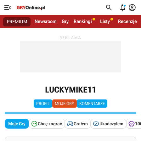




Newsroom
Gry
Rankingi
Listy
Recenzje
PREMIUM
LUCKYMIKE11
PROFIL
MOJE GRY
KOMENTARZE




Moje Gry
Chcę zagrać
Grałem
Ukończyłem
10