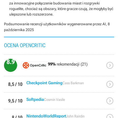
za innowacyjne połączenie budowania miast i rozgrywki
roguelite, chociaż są obszary, które gracze czują, że mogłyby być
ulepszone lub rozszerzone.
Podsumowanie recenzji użytkowników wygenerowane przez AI,
8
października 2025
OCENA OPENCRITIC
8.9

99%
rekomendacji (21)

Checkpoint Gaming
Cass Barkman
8,5 / 10

Softpedia
Cosmin Vasile
9,5 / 10

NintendoWorldReport
John Rairdin
8 / 10