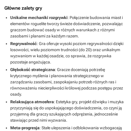
powstawały prawie deska, po desce - Knights and merchants.
mierzyć nasi podopieczni, ale te odblokowujemy we własnym tempie
Główne zalety gry
Wiekowa gra, graficznie lepiej przedstawia pracę robotników i
i nigdy nic nie dzieje się ot tak, w losowym momencie.To oczywiście
budowanie, niż AS.Muzyka. Elektroniczne, spokojne brzmienia. Ale
nie oznacza, że gra nie potrafi być trudna, ale i na poziom trudności
Unikalne mechaniki rozgrywki
: Połączenie budowania miast i
to bardzo, bardzo proste plumkanie. Dość szybko zaczęła mnie
można łatwo coś zaradzić. Jasne, z biegiem czasu pojawia się
elementów roguelite tworzy świeże doświadczenie, pozwalając
irytować. Historia, fabuła. Trudno tu mówić o fabule czy historii. Są
coraz wyraźniejsza presja, by narzucać sobie coraz trudniejsze
graczom budować osady w różnych warunkach z różnymi
tu te elementy, ale jest to przyczynkowe.Podsumowując, AS to na
wyzwania, ale rezolutny gracz, który wie, na jakim rodzaju zabawy
zasobami i planami za każdym razem.
dłuższą metę nudna gra, która ma słabą, monotonną pętlę
mu zależy, zawsze może tu wszystko dopasować pod siebie. Ja nie
rozgrywki.Grałem ponad 20 godzin, tylko w podstawową wersję gry.
Regrywalność
: Gra oferuje wysoki poziom regrywalności dzięki
wstydzę się przyznać, że po tych pięćdziesięciu godzinach dalej
frajdę sprawia mi granie na pierwszym, góra drugim poziomie
losowości, wielu poziomom trudności (do 20) oraz unikalnym
trudności, a resztę już wiem, że sobie opuszczę, bo przychodzę do
wyzwaniom w każdej osadzie, co sprawia, że rozgrywka
tej gry po relaks, nie stres. Jasne, raczej nigdy nie odblokuję w ten
pozostaje angażująca.
sposób wszystkich ulepszeń w stolicy (swoją drogą, też całkiem
Głębokość strategiczna
: Gracze doceniają potrzebę
ładnej, chociaż graficznie raczej w stylu najpóźniejszych części serii
krytycznego myślenia i planowania strategicznego w
„Heroes”), ale jak dla mnie, to one i tak są raczej dla maniaków niż
zarządzaniu zasobami, zaspokajaniu potrzeb różnych ras i
dla przeciętnego gracza. Póki się ich ode mnie nie wymaga, póty
równoważeniu niecierpliwości królowej podczas postępu przez
będę grał po swojemu i tworzył swoje własne małe, urocze wioski i
wioseczki, bo to właśnie daje mi w tej grze radość.
osady.
Relaksująca atmosfera
: Estetyka gry, projekt dźwięku i muzyka
przyczyniają się do uspokajającego doświadczenia, co czyni ją
przyjemną dla graczy szukających odprężenia, jednocześnie
stawiając przed nimi wyzwania.
Meta-progresja
: Stałe ulepszenia i odblokowania wzbogacają