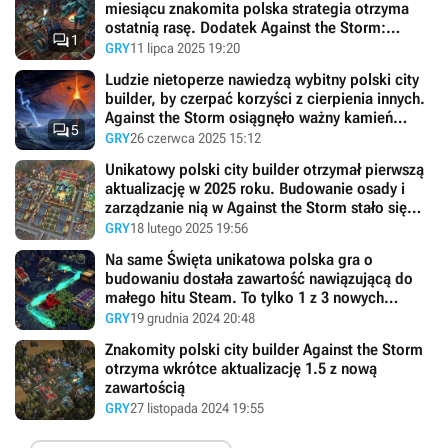
miesiącu znakomita polska strategia otrzyma
ostatnią rasę. Dodatek Against the Storm:

1
Nightwatchers nadchodzi
GRY
11 lipca 2025 19:20
Ludzie nietoperze nawiedzą wybitny polski city
builder, by czerpać korzyści z cierpienia innych.
Against the Storm osiągnęło ważny kamień

5
milowy i trafiło na konsole
GRY
26 czerwca 2025 15:12
Unikatowy polski city builder otrzymał pierwszą
aktualizację w 2025 roku. Budowanie osady i
zarządzanie nią w Against the Storm stało się
dużo przyjemniejsze
GRY
18 lutego 2025 19:56
Na same Święta unikatowa polska gra o
budowaniu dostała zawartość nawiązującą do
małego hitu Steam. To tylko 1 z 3 nowych
wydarzeń w Against the Storm 1.6
GRY
19 grudnia 2024 20:48
Znakomity polski city builder Against the Storm
otrzyma wkrótce aktualizację 1.5 z nową
zawartością
GRY
27 listopada 2024 19:55