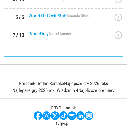

World Of Geek Stuff
Amanda Blain
5 / 5

GameOnly
Daniel Kucner
7 / 10
Poradnik Gothic Remake
Najlepsze gry 2026 roku
Najlepsze gry 2025 roku
Wiedźmin 4
Najbliższe premiery
GRYOnline.pl:
tvgry.pl: