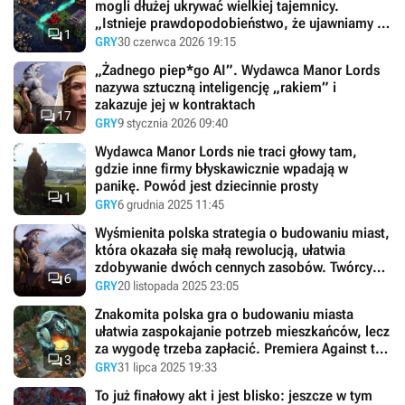
mogli dłużej ukrywać wielkiej tajemnicy.
„Istnieje prawdopodobieństwo, że ujawniamy to

1
zbyt wcześnie”
GRY
30 czerwca 2026 19:15
„Żadnego piep*go AI”. Wydawca Manor Lords
nazywa sztuczną inteligencję „rakiem” i
zakazuje jej w kontraktach

17
GRY
9 stycznia 2026 09:40
Wydawca Manor Lords nie traci głowy tam,
gdzie inne firmy błyskawicznie wpadają w
panikę. Powód jest dziecinnie prosty

1
GRY
6 grudnia 2025 11:45
Wyśmienita polska strategia o budowaniu miast,
która okazała się małą rewolucją, ułatwia
zdobywanie dwóch cennych zasobów. Twórcy

6
AtS ostrzegają graczy
GRY
20 listopada 2025 23:05
Znakomita polska gra o budowaniu miasta
ułatwia zaspokajanie potrzeb mieszkańców, lecz
za wygodę trzeba zapłacić. Premiera Against the

3
Storm 1.8 i DLC Nightwatchers
GRY
31 lipca 2025 19:33
To już finałowy akt i jest blisko: jeszcze w tym