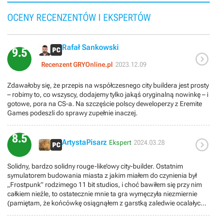
OCENY RECENZENTÓW I EKSPERTÓW
Rafał Sankowski
9.5

Recenzent GRYOnline.pl
2023.12.09
Zdawałoby się, że przepis na współczesnego city buildera jest prosty
– robimy to, co wszyscy, dodajemy tylko jakąś oryginalną nowinkę – i
gotowe, pora na CS-a. Na szczęście polscy deweloperzy z Eremite
Games podeszli do sprawy zupełnie inaczej.
8.5

ArtystaPisarz
Ekspert
2024.03.28
Solidny, bardzo solidny rouge-like’owy city-builder. Ostatnim
symulatorem budowania miasta z jakim miałem do czynienia był
„Frostpunk” rodzimego 11 bit studios, i choć bawiłem się przy nim
całkiem nieźle, to ostatecznie mnie ta gra wymęczyła niezmiernie
(pamiętam, że końcówkę osiągnąłem z garstką zaledwie ocalałych i
po licznych cierpieniach). Tutaj było wręcz przeciwnie – „Against the