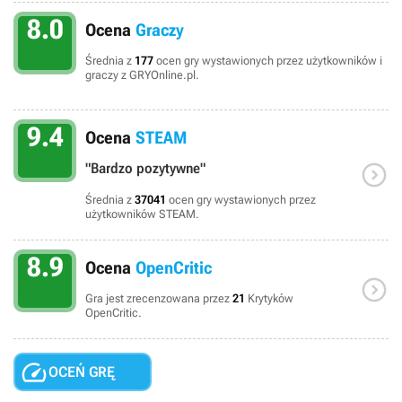
8.0
Ocena
Graczy
Średnia z
177
ocen gry wystawionych przez użytkowników i
graczy z GRYOnline.pl.
9.4
Ocena
STEAM

"Bardzo pozytywne"
Średnia z
37041
ocen gry wystawionych przez
użytkowników STEAM.
8.9
Ocena
OpenCritic

Gra jest zrecenzowana przez
21
Krytyków
OpenCritic.

OCEŃ GRĘ