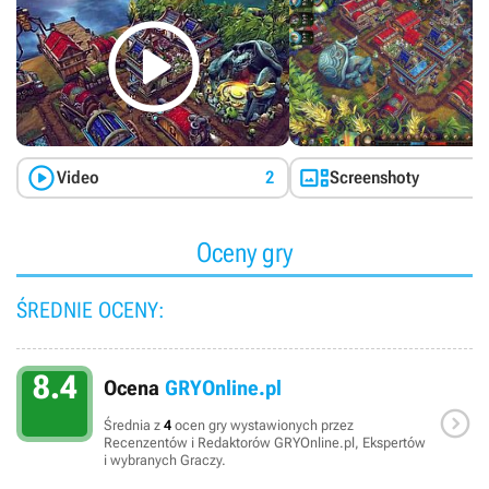



Video
2
Screenshoty
Oceny gry
ŚREDNIE OCENY:
8.4
Ocena
GRYOnline.pl

Średnia z
4
ocen gry wystawionych przez
Recenzentów i Redaktorów GRYOnline.pl, Ekspertów
i wybranych Graczy.