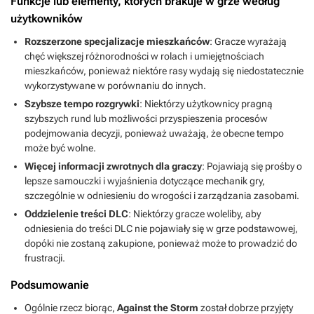
Funkcje lub elementy, których brakuje w grze według
użytkowników
Rozszerzone specjalizacje mieszkańców
: Gracze wyrażają
chęć większej różnorodności w rolach i umiejętnościach
mieszkańców, ponieważ niektóre rasy wydają się niedostatecznie
wykorzystywane w porównaniu do innych.
Szybsze tempo rozgrywki
: Niektórzy użytkownicy pragną
szybszych rund lub możliwości przyspieszenia procesów
podejmowania decyzji, ponieważ uważają, że obecne tempo
może być wolne.
Więcej informacji zwrotnych dla graczy
: Pojawiają się prośby o
lepsze samouczki i wyjaśnienia dotyczące mechanik gry,
szczególnie w odniesieniu do wrogości i zarządzania zasobami.
Oddzielenie treści DLC
: Niektórzy gracze woleliby, aby
odniesienia do treści DLC nie pojawiały się w grze podstawowej,
dopóki nie zostaną zakupione, ponieważ może to prowadzić do
frustracji.
Podsumowanie
Ogólnie rzecz biorąc,
Against the Storm
został dobrze przyjęty