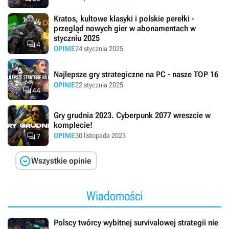
Kratos, kultowe klasyki i polskie perełki -
przegląd nowych gier w abonamentach w
styczniu 2025

4
OPINIE
24 stycznia 2025
Najlepsze gry strategiczne na PC - nasze TOP 16
OPINIE
22 stycznia 2025

44
Gry grudnia 2023. Cyberpunk 2077 wreszcie w
komplecie!

OPINIE
30 listopada 2023
7

Wszystkie opinie
Wiadomości
Polscy twórcy wybitnej survivalowej strategii nie