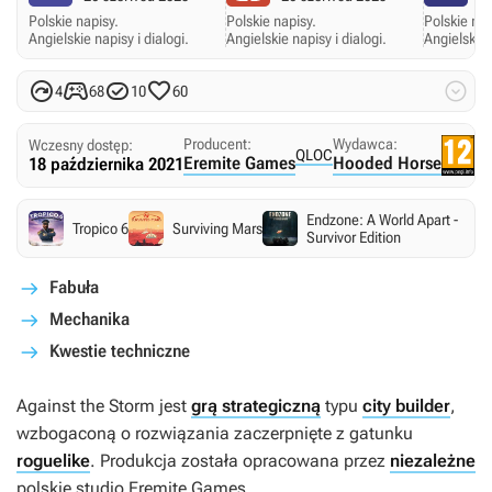
Polskie napisy.
Polskie napisy.
Polskie nap
Angielskie napisy i dialogi.
Angielskie napisy i dialogi.
Angielskie 





4
68
10
60
Producent:
Wydawca:
Wczesny dostęp:
QLOC
Eremite Games
Hooded Horse
18 października 2021
Endzone: A World Apart -
Tropico 6
Surviving Mars
Survivor Edition
Fabuła
Mechanika
Kwestie techniczne
Against the Storm
jest
grą strategiczną
typu
city builder
,
wzbogaconą o rozwiązania zaczerpnięte z gatunku
roguelike
. Produkcja została opracowana przez
niezależne
polskie studio Eremite Games.