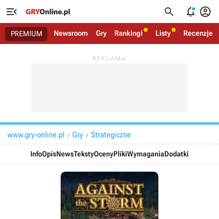




Newsroom
Gry
Rankingi
Listy
Recenzje
PREMIUM
www.gry-online.pl
Gry
Strategiczne


Info
Opis
News
Teksty
Oceny
Pliki
Wymagania
Dodatki