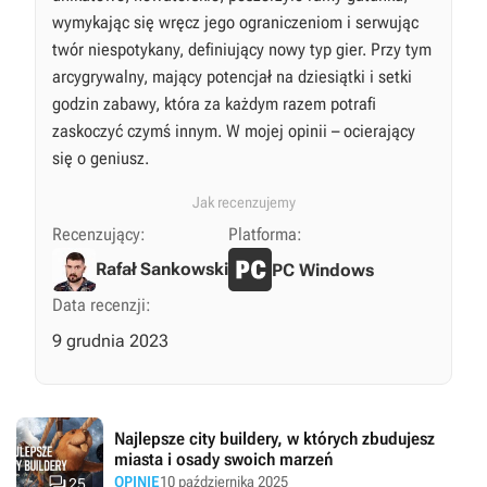
wymykając się wręcz jego ograniczeniom i serwując
twór niespotykany, definiujący nowy typ gier. Przy tym
arcygrywalny, mający potencjał na dziesiątki i setki
godzin zabawy, która za każdym razem potrafi
zaskoczyć czymś innym. W mojej opinii – ocierający
się o geniusz.
Jak recenzujemy
Recenzujący:
Platforma:
Rafał Sankowski
PC Windows
Data recenzji:
9 grudnia 2023
Najlepsze city buildery, w których zbudujesz
miasta i osady swoich marzeń

OPINIE
10 października 2025
25