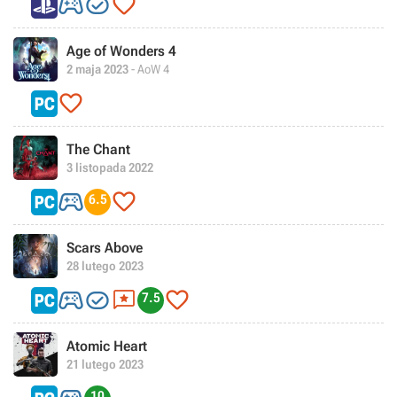



Age of Wonders 4
2 maja 2023
- AoW 4

The Chant
3 listopada 2022


6.5
Scars Above
28 lutego 2023




7.5
Atomic Heart
21 lutego 2023
10