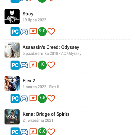
Stray
19 lipca 2022



9.0
Assassin's Creed: Odyssey
5 października 2018
- AC Odyssey



10
Elex 2
1 marca 2022
- Elex II



7.5
Kena: Bridge of Spirits
21 września 2021



8.0