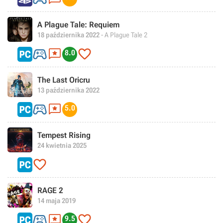
A Plague Tale: Requiem
18 października 2022
- A Plague Tale 2



8.0
The Last Oricru
13 października 2022


5.0
Tempest Rising
24 kwietnia 2025

RAGE 2
14 maja 2019



9.5