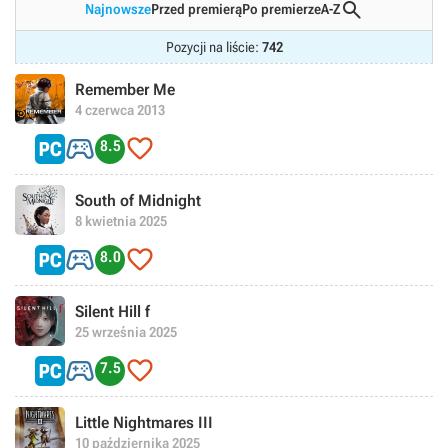

Najnowsze
Przed premierą
Po premierze
A-Z
Pozycji na liście:
742
Remember Me
4 czerwca 2013


8.5
South of Midnight
8 kwietnia 2025


8.0
Silent Hill f
25 września 2025


7.5
Little Nightmares III
10 października 2025