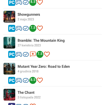



8.5
Showgunners
2 maja 2023



7.5
Bramble: The Mountain King
27 kwietnia 2023




7.5
Mutant Year Zero: Road to Eden
4 grudnia 2018



8.5
The Chant
3 listopada 2022