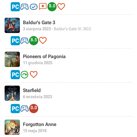




8.0
Baldur's Gate 3
3 sierpnia 2023
- Baldur's Gate III, BG3


8.5
Pioneers of Pagonia
11 grudnia 2025


Starfield
6 września 2023

0.0
Forgotton Anne
15 maja 2018