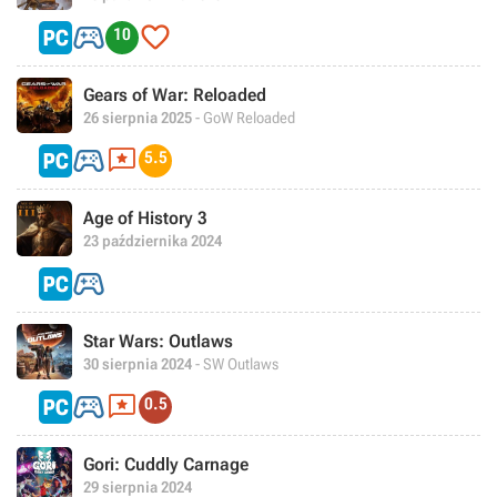


10
Gears of War: Reloaded
26 sierpnia 2025
- GoW Reloaded


5.5
Age of History 3
23 października 2024

Star Wars: Outlaws
30 sierpnia 2024
- SW Outlaws


0.5
Gori: Cuddly Carnage
29 sierpnia 2024