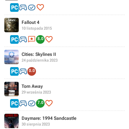



Fallout 4
10 listopada 2015



8.0
Cities: Skylines II
24 października 2023

0.0
Torn Away
29 września 2023



7.0
Daymare: 1994 Sandcastle
30 sierpnia 2023