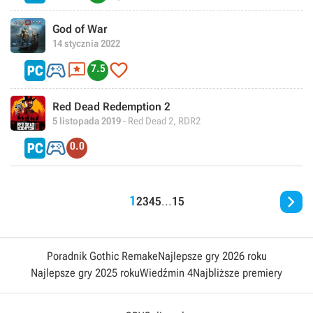
God of War
14 stycznia 2022



7.5
Red Dead Redemption 2
5 listopada 2019
- Red Dead 2, RDR2

0.0

1
2
3
4
5
...
15
Poradnik Gothic Remake
Najlepsze gry 2026 roku
Najlepsze gry 2025 roku
Wiedźmin 4
Najbliższe premiery