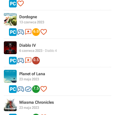

Dordogne
13 czerwca 2023



6.0
Diablo IV
6 czerwca 2023
- Diablo 4


0.5
Planet of Lana
23 maja 2023



7.5
Miasma Chronicles
23 maja 2023