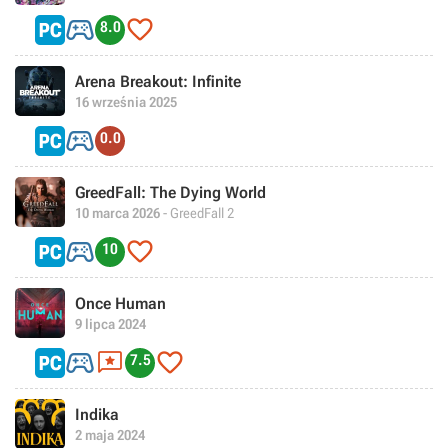


8.0
Arena Breakout: Infinite
16 września 2025

0.0
GreedFall: The Dying World
10 marca 2026
- GreedFall 2


10
Once Human
9 lipca 2024



7.5
Indika
2 maja 2024