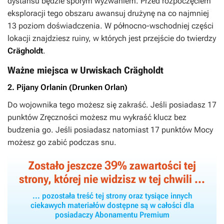
dystansu będzie sporym wyzwaniem. Przed rozpoczęciem
eksploracji tego obszaru awansuj drużynę na co najmniej
13 poziom doświadczenia. W północno-wschodniej części
lokacji znajdziesz ruiny, w których jest przejście do twierdzy
Crägholdt
.
Ważne miejsca w Urwiskach Crägholdt
2. Pijany Orlanin (Drunken Orlan)
Do wojownika tego możesz się zakraść. Jeśli posiadasz 17
punktów
Zręczności
możesz mu wykraść klucz bez
budzenia go. Jeśli posiadasz natomiast 17 punktów
Mocy
możesz go zabić podczas snu.
39
Zostało jeszcze
% zawartości tej
strony, której nie widzisz w tej chwili ...
... pozostała treść tej strony oraz tysiące innych
ciekawych materiałów dostępne są w całości dla
posiadaczy Abonamentu Premium