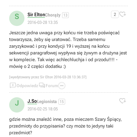

Sir Elton
2
S
Chorąży
13
2016-03-28 13:35
Jeszcze jedna uwaga przy końcu nie trzeba poświęcać
towarzysza, żeby się uratować. Trzeba samemu
zaryzykować i przy kondycji 19 i wyższej na końcu
sekwencji paragrafowej wypływa się żywym a drużyna jest
w komplecie. Tak więc achlechluchja i od przodu!!!! -
mówię o 2 części dodatku :)
[wyedytowany przez Sir Elton 2016-03-28 13:36:37]



Odpowiedz
Forum

J.So
J
Legionista
15
2016-02-25 18:05
gdzie można znaleźć inne, poza mieczem Szary Śpiący,
przedmioty do przypisania? czy może to jedyny taki
przedmiot?