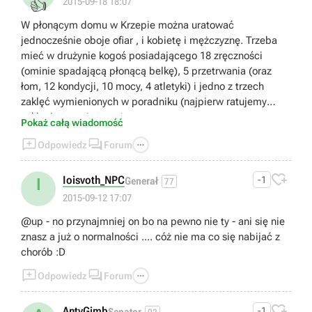
👍
2015-09-18 18:07
W płonącym domu w Krzepie można uratować
jednocześnie oboje ofiar , i kobietę i mężczyznę. Trzeba
mieć w drużynie kogoś posiadającego 18 zręczności
(ominie spadającą płonącą belkę), 5 przetrwania (oraz
łom, 12 kondycji, 10 mocy, 4 atletyki) i jedno z trzech
zaklęć wymienionych w poradniku (najpierw ratujemy
zaklęciem mężczyznę).
Pokaż całą wiadomość



Odpowiedz
Forum

Ioisvoth_NPC
-1
I
Generał
77
2015-09-12 17:07
@up - no przynajmniej on bo na pewno nie ty - ani się nie
znasz a już o normalności .... cóż nie ma co się nabijać z
chorób :D



Odpowiedz
Forum

AntyGimb
-1