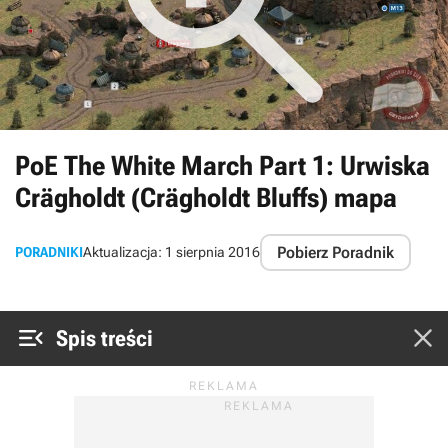
PoE The White March Part 1: Urwiska
Crägholdt (Crägholdt Bluffs) mapa
Pobierz Poradnik
PORADNIKI
Aktualizacja:
1 sierpnia 2016


Spis treści