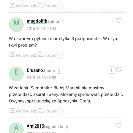



Odpowiedz
Forum

magdolfik
M
Junior
1
2015-12-08 20:44
W czwartym pytaniu mam tylko 3 podpowiedzi. W czym
tkwi problem?



Odpowiedz
Forum

Eruanno
1
E
Junior
3
2015-11-16 12:55
W zadaniu Samotnik z Białej Marchii nie musimy
przebudzać akurat Taeny. Możemy spróbować przebudzić
Owynne, sprzątaczkę ze Spoczynku Grefa.



Odpowiedz
Forum

Arni2015
A
Legionista
6