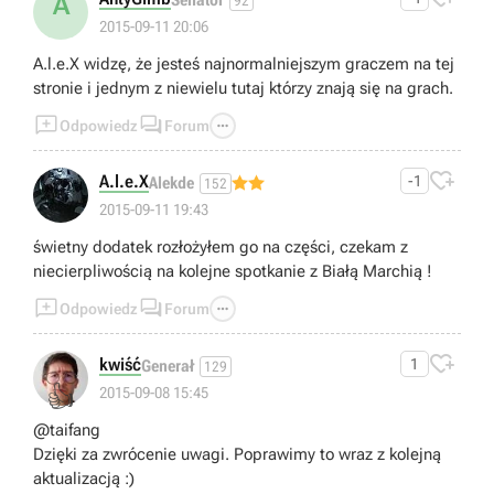
A
Senator
92
2015-09-11 20:06
A.l.e.X widzę, że jesteś najnormalniejszym graczem na tej
stronie i jednym z niewielu tutaj którzy znają się na grach.



Odpowiedz
Forum

A.l.e.X
-1
Alekde
152
2015-09-11 19:43
świetny dodatek rozłożyłem go na części, czekam z
niecierpliwością na kolejne spotkanie z Białą Marchią !



Odpowiedz
Forum

kwiść
1
Generał
129
👍
2015-09-08 15:45
@taifang
Dzięki za zwrócenie uwagi. Poprawimy to wraz z kolejną
aktualizacją :)