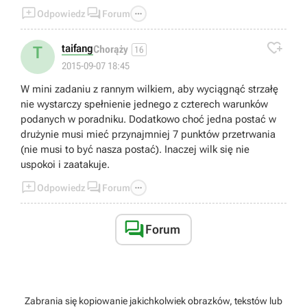



Odpowiedz
Forum

taifang
T
Chorąży
16
2015-09-07 18:45
W mini zadaniu z rannym wilkiem, aby wyciągnąć strzałę
nie wystarczy spełnienie jednego z czterech warunków
podanych w poradniku. Dodatkowo choć jedna postać w
drużynie musi mieć przynajmniej 7 punktów przetrwania
(nie musi to być nasza postać). Inaczej wilk się nie
uspokoi i zaatakuje.



Odpowiedz
Forum

Forum
Zabrania się kopiowanie jakichkolwiek obrazków, tekstów lub