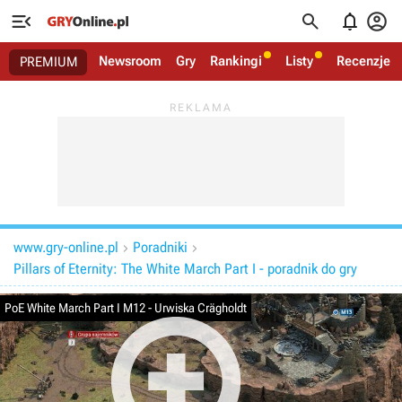




Newsroom
Gry
Rankingi
Listy
Recenzje
PREMIUM
www.gry-online.pl
Poradniki


Pillars of Eternity: The White March Part I - poradnik do gry
PoE White March Part I M12 - Urwiska Crägholdt