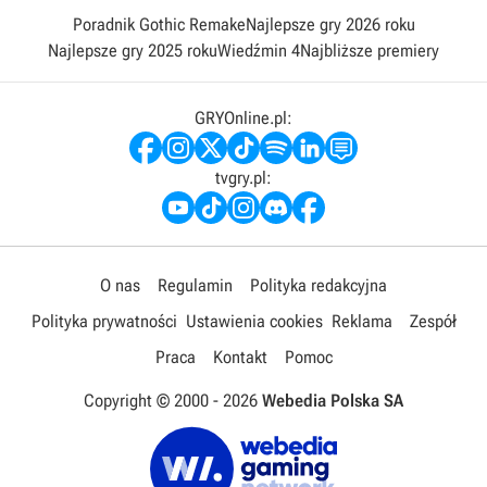
Poradnik Gothic Remake
Najlepsze gry 2026 roku
Najlepsze gry 2025 roku
Wiedźmin 4
Najbliższe premiery
GRYOnline.pl:
tvgry.pl:
O nas
Regulamin
Polityka redakcyjna
Polityka prywatności
Ustawienia cookies
Reklama
Zespół
Praca
Kontakt
Pomoc
Copyright © 2000 -
2026
Webedia Polska SA