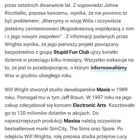
przez ostatnich dwanaście lat. Z wypowiedzi Johna
Riccitiello, prezesa koncernu, wynika, że nie powinno to
być problemem:
„Wierzymy w wizję Willa i oczywiście
jesteśmy zainteresowani długookresową współpracą z nim
i z jego nowym zespołem”
. Z informacji podanych przez
Wrighta wynika, że jego pierwszy projekt powiązany
bezpośrednio z grupą
Stupid Fun Club
ujrzy światło
dzienne w przeciągu kilku miesięcy. Wszystko wskazuje na
to, że jest to przedsięwzięcie, o którym
informowaliśmy
Was w grudniu ubiegłego roku.
Will Wright stworzył studio deweloperskie
Maxis
w 1989
roku. Pomagał mu w tym Jeff Braun. W 1997 roku na jego
zakup zdecydował się koncern
Electronic Arts
. Kosztowało
go to 120 milionów dolarów w akcjach. Do
najważniejszych produkcji
Maxisa
należą oczywiście
bestsellerowe marki
SimCity
,
The Sims
oraz
Spore
. Po
odejściu Will Wrighta, rolę prezesa studia przejmie Lucy