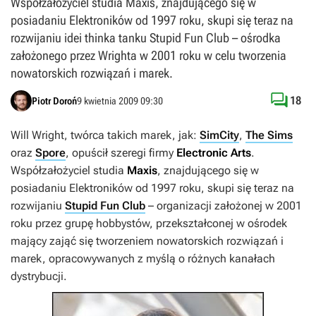
Współzałożyciel studia Maxis, znajdującego się w
posiadaniu Elektroników od 1997 roku, skupi się teraz na
rozwijaniu idei thinka tanku Stupid Fun Club – ośrodka
założonego przez Wrighta w 2001 roku w celu tworzenia
nowatorskich rozwiązań i marek.

18
Piotr Doroń
9 kwietnia 2009 09:30
Will Wright, twórca takich marek, jak:
SimCity
,
The Sims
oraz
Spore
, opuścił szeregi firmy
Electronic Arts
.
Współzałożyciel studia
Maxis
, znajdującego się w
posiadaniu Elektroników od 1997 roku, skupi się teraz na
rozwijaniu
Stupid Fun Club
– organizacji założonej w 2001
roku przez grupę hobbystów, przekształconej w ośrodek
mający zająć się tworzeniem nowatorskich rozwiązań i
marek, opracowywanych z myślą o różnych kanałach
dystrybucji.