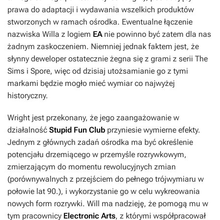
prawa do adaptacji i wydawania wszelkich produktów
stworzonych w ramach ośrodka. Ewentualne łączenie
nazwiska Willa z logiem
EA
nie powinno być zatem dla nas
żadnym zaskoczeniem. Niemniej jednak faktem jest, że
słynny deweloper ostatecznie żegna się z grami z serii
The
Sims
i
Spore
, więc od dzisiaj utożsamianie go z tymi
markami będzie mogło mieć wymiar co najwyżej
historyczny.
Wright jest przekonany, że jego zaangażowanie w
działalność
Stupid Fun Club
przyniesie wymierne efekty.
Jednym z głównych zadań ośrodka ma być określenie
potencjału drzemiącego w przemyśle rozrywkowym,
zmierzającym do momentu rewolucyjnych zmian
(porównywalnych z przejściem do pełnego trójwymiaru w
połowie lat 90.), i wykorzystanie go w celu wykreowania
nowych form rozrywki. Will ma nadzieję, że pomogą mu w
tym pracownicy
Electronic Arts
, z którymi współpracował