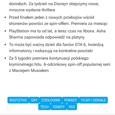
dorosłych. Za tydzień na Disney+ obejrzymy nowe,
mroczne wydanie thrillera
Przed finałem jeden z nowych przebojów wśród
shonenów powróci ze spin-offem. Premiera za miesiąc
PlayStation ma to od lat, a teraz czas na Xboxa. Asha
Sharma zapowiada odpowiedź na platyny
To może być ważny dzień dla fanów GTA 6, twierdzą
informatorzy i wskazują na konkretne poszlaki
Za 5 tygodni premiera kontynuacji polskiego
kryminalnego hitu. 6-odcinkowy spin-off popularnej serii
z Maciejem Musiałem
WSZYSTKIE
GRY
COOLDOWN
PORADY
FILMY I SERIALE
TECH
TEMATY
RSS