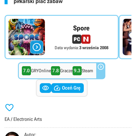
piłkarski plac zabaw
Spore

Data wydania:
3 września 2008

7.0
7.8
9.3
GRYOnline
Gracze
Steam


Oceń Grę

EA / Electronic Arts
Autor: