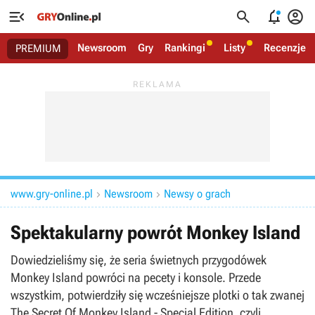




Newsroom
Gry
Rankingi
Listy
Recenzje
PREMIUM
www.gry-online.pl
Newsroom
Newsy o grach


Spektakularny powrót Monkey Island
Dowiedzieliśmy się, że seria świetnych przygodówek
Monkey Island powróci na pecety i konsole. Przede
wszystkim, potwierdziły się wcześniejsze plotki o tak zwanej
The Secret Of Monkey Island - Special Edition, czyli