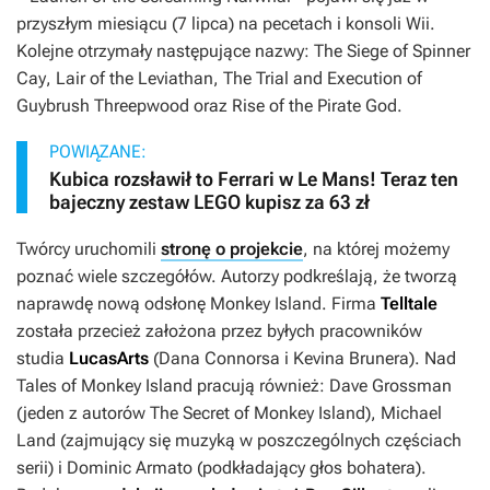
przyszłym miesiącu (7 lipca) na pecetach i konsoli Wii.
Kolejne otrzymały następujące nazwy:
The Siege of Spinner
Cay
,
Lair of the Leviathan
,
The Trial and Execution of
Guybrush Threepwood
oraz
Rise of the Pirate God
.
POWIĄZANE:
Kubica rozsławił to Ferrari w Le Mans! Teraz ten
bajeczny zestaw LEGO kupisz za 63 zł
Twórcy uruchomili
stronę o projekcie
, na której możemy
poznać wiele szczegółów. Autorzy podkreślają, że tworzą
naprawdę nową odsłonę
Monkey Island
. Firma
Telltale
została przecież założona przez byłych pracowników
studia
LucasArts
(Dana Connorsa i Kevina Brunera). Nad
Tales of Monkey Island
pracują również: Dave Grossman
(jeden z autorów
The Secret of Monkey Island
), Michael
Land (zajmujący się muzyką w poszczególnych częściach
serii) i Dominic Armato (podkładający głos bohatera).