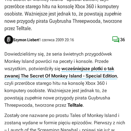
przeróbce starego hitu na konsolę Xbox 360 i komputery
osobiste. Ważniejsze jest jednak to, że powstają zupełnie
nowe przygody pirata Guybrusha Threepwooda, tworzone
przez Telltale.

36
Szymon Liebert
1 czerwca 2009 20:16
Dowiedzieliśmy się, że seria świetnych przygodówek
Monkey Island
powróci na pecety i konsole. Przede
wszystkim, potwierdziły się
wcześniejsze plotki o tak
zwanej The Secret Of Monkey Island - Special Edition
,
czyli przeróbce starego hitu na konsolę Xbox 360 i
komputery osobiste. Ważniejsze jest jednak to, że
powstają zupełnie nowe przygody pirata Guybrusha
Threepwooda, tworzone przez
Telltale
.
Zostały one nazwane po prostu
Tales of Monkey
Island
i
zostaną wydane w formie pięciu epizodów. Pierwszy z nich
–
Launch of the Screaming Narwhal
- pojawi się już w