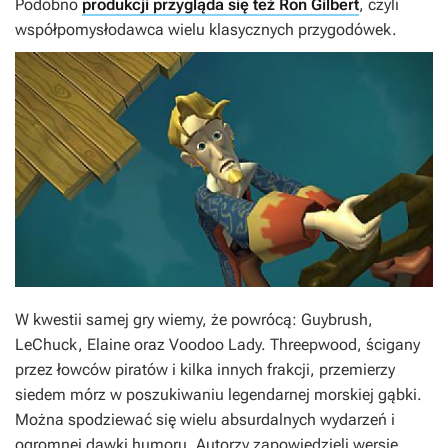
Podobno
produkcji przygląda się też Ron Gilbert
, czyli
współpomysłodawca wielu klasycznych przygodówek.
W kwestii samej gry wiemy, że powrócą: Guybrush,
LeChuck, Elaine oraz Voodoo Lady. Threepwood, ścigany
przez łowców piratów i kilka innych frakcji, przemierzy
siedem mórz w poszukiwaniu legendarnej morskiej gąbki.
Można spodziewać się wielu absurdalnych wydarzeń i
ogromnej dawki humoru. Autorzy zapowiedzieli wersję