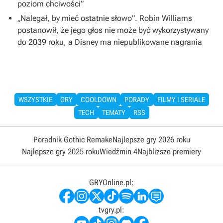
poziom chciwości”
„Nalegał, by mieć ostatnie słowo”. Robin Williams
postanowił, że jego głos nie może być wykorzystywany
do 2039 roku, a Disney ma niepublikowane nagrania
WSZYSTKIE
GRY
COOLDOWN
PORADY
FILMY I SERIALE
TECH
TEMATY
RSS
Poradnik Gothic Remake
Najlepsze gry 2026 roku
Najlepsze gry 2025 roku
Wiedźmin 4
Najbliższe premiery
GRYOnline.pl:
tvgry.pl: