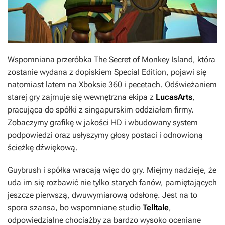
Wspomniana przeróbka
The Secret of Monkey Island
, która
zostanie wydana z dopiskiem
Special Edition
, pojawi się
natomiast latem na Xboksie 360 i pecetach. Odświeżaniem
starej gry zajmuje się wewnętrzna ekipa z
LucasArts
,
pracująca do spółki z singapurskim oddziałem firmy.
Zobaczymy grafikę w jakości HD i wbudowany system
podpowiedzi oraz usłyszymy głosy postaci i odnowioną
ścieżkę dźwiękową.
Guybrush i spółka wracają więc do gry. Miejmy nadzieje, że
uda im się rozbawić nie tylko starych fanów, pamiętających
jeszcze pierwszą, dwuwymiarową odsłonę. Jest na to
spora szansa, bo wspomniane studio
Telltale
,
odpowiedzialne chociażby za bardzo wysoko oceniane