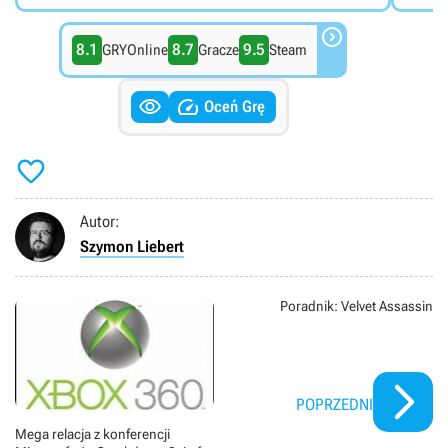

8.1
8.7
9.5
GRYOnline
Gracze
Steam


Oceń Grę

Autor:
Szymon Liebert
Poradnik: Velvet Assassin
POPRZEDNI
Mega relacja z konferencji