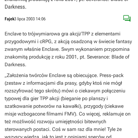
Darkness.

Fajek
3 lipca 2003 14:06
Enclave to trójwymiarowa gra akcji/TPP z elementami
przygodowymi i cRPG, z akcją osadzoną w świecie fantasy
zwanym właśnie Enclave. Swym wykonaniem przypomina
znakomitą produkcję z roku 2001, pt. Severance: Blade of
Darkness.
„Założenia twórców Enclave są obiecujące. Press-pack
(zestaw z informacjami dla prasy, gdyby ktoś nie mógł
rozszyfrować tego skrótu) mówi o ciekawym połączeniu
typowej dla gier TPP akcji (bieganie po planszy i
szatkowanie potworów na kawałki), przygody (ciekawe
misje wzbogacone filmami FMV). Co więcej, reklamuje on
też możliwość rozwoju umiejętności bitewnych
sterowanych postaci. Coś w sam raz dla mnie! Tyle że
wszyscy wiedzą, jak to jest z opiniami speców od