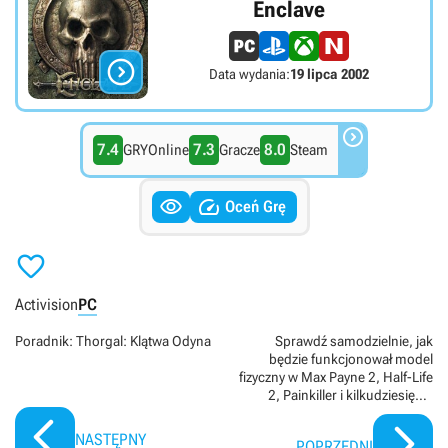
Enclave

Data wydania:
19 lipca 2002

7.4
7.3
8.0
GRYOnline
Gracze
Steam


Oceń Grę

Activision
PC
Poradnik: Thorgal: Klątwa Odyna
Sprawdź samodzielnie, jak
będzie funkcjonował model
fizyczny w Max Payne 2, Half-Life
2, Painkiller i kilkudziesięciu
innych grach
NASTĘPNY
POPRZEDNI