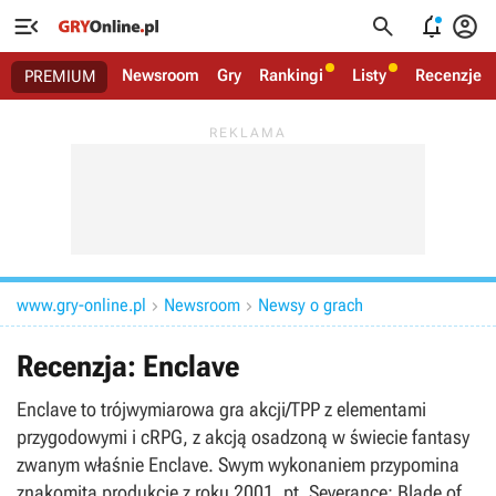




Newsroom
Gry
Rankingi
Listy
Recenzje
PREMIUM
www.gry-online.pl
Newsroom
Newsy o grach


Recenzja: Enclave
Enclave to trójwymiarowa gra akcji/TPP z elementami
przygodowymi i cRPG, z akcją osadzoną w świecie fantasy
zwanym właśnie Enclave. Swym wykonaniem przypomina
znakomitą produkcję z roku 2001, pt. Severance: Blade of