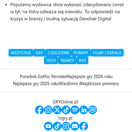
Popularny wydawca chce wykonać zdecydowany zwrot
w tył, na który odważa się niewielu. To odpowiedź na
kryzys w branży i trudną sytuację Devolver Digital
WSZYSTKIE
GRY
COOLDOWN
PORADY
FILMY I SERIALE
TECH
TEMATY
RSS
Poradnik Gothic Remake
Najlepsze gry 2026 roku
Najlepsze gry 2025 roku
Wiedźmin 4
Najbliższe premiery
GRYOnline.pl:
tvgry.pl: