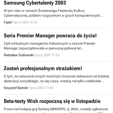
Samsung Cybertalenty 2003
W tym roku w ramach Światowego Festiwalu Kultury
Cybernetycznej, polskim rozgrywkom w grach komputerowych
World Cyber Games 2003 towarzyszy konkurs kreatywny SAMSUNG
Fajek
9 lipca 2003 16:43
CYBERTALENTY 2003.
Seria Premier Manager powraca do życia!
Cykl wirtualnych managerów futbolowych o nazwie Premier
Manager zapoczątkowała w pierwszej połowie lat
dziewięćdziesiątych XX wieku firma Gremlin Graphics. Część byłych
Radosław Grabowski
9 lipca 2003 15:53
pracowników rzeczonej instytucji zatrudnia obecnie korporacja Zoo
Digital Publishing, która uzyskała prawa do wspomnianej serii od
koncernu Atari i zamierza teraz wskrzesić legendę.
Zostań profesjonalnym strażakiem!
O tym, że ratowanie innych może być znacznie ciekawsze od totalnej
destrukcji wszystkiego, co się rusza, wiedzą nie tylko wielbiciele
cyklu Emergency. Otóż w siedzibie studia Interactive Vision trwają
Krzysztof Bartnik
9 lipca 2003 13:40
właśnie prace nad nową, trójwymiarową grą akcji o nazwie
Firefighter 259, w której gracze wcielą się w rolę profesjonalnego
strażaka i dostaną do wykonania szereg różnorodnych misji, w pełni
Beta-testy Wish rozpoczną się w listopadzie
oddających ciężki żywot osób trudzących się tym zajęciem.
Prace nad kolejną grą fantasy MMORPG, tj. Wish, zostały ogłoszone