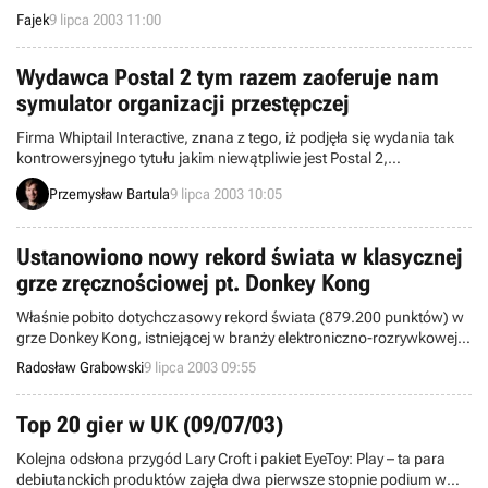
tej produkcji. Gra nie ma nic wspólnego z filmową adaptacją
Fajek
9 lipca 2003 11:00
przygód Dredda, ale bezpośrednio nawiązuje do komiksu...
Wydawca Postal 2 tym razem zaoferuje nam
symulator organizacji przestępczej
Firma Whiptail Interactive, znana z tego, iż podjęła się wydania tak
kontrowersyjnego tytułu jakim niewątpliwie jest Postal 2,
oświadczyła, iż w jej ofercie znalazł się kolejny tytuł związany z
Przemysław Bartula
9 lipca 2003 10:05
przemocą i zorganizowaną przestępczością. Mowa tu o grze
noszącej dużo mówiący tytuł Gangland. Premiera tej produkcji
przewidziana została na listopad bieżącego roku, a za jej powstanie
Ustanowiono nowy rekord świata w klasycznej
odpowiada 17-osobowy duński zespół developerski
grze zręcznościowej pt. Donkey Kong
MediaMobsters.
Właśnie pobito dotychczasowy rekord świata (879.200 punktów) w
grze Donkey Kong, istniejącej w branży elektroniczno-rozrywkowej
od ponad dwóch dekad. Rezultat został zarejestrowany przez Twin
Radosław Grabowski
9 lipca 2003 09:55
Galaxies, czyli wirtualną bazę wyników, funkcjonującą od 1981
roku.
Top 20 gier w UK (09/07/03)
Kolejna odsłona przygód Lary Croft i pakiet EyeToy: Play – ta para
debiutanckich produktów zajęła dwa pierwsze stopnie podium w