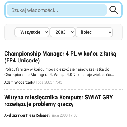

Szukaj
wiadomości...
Championship Manager 4 PL w końcu z łatką
(EP4 Unicode)
Polscy fani gry w końcu mogą cieszyć się najnowszą łatką do
Championship Managera 4. Wersja 4.0.7 eliminuje większość
„najcięższych” bugów w kodzie gry i znacznie poprawia stabilność
Adam Włodarczak
9 lipca 2003 17:43
„czwórki”. Wyeliminowana lista błędów, a także bezpośrednie linki
do nowego patcha w dalszej części wiadomości.
Witryna miesięcznika Komputer ŚWIAT GRY
rozwiązuje problemy graczy
Axel Springer Press Release
9 lipca 2003 17:37