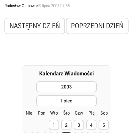
aktualnej edycji zestawienia brytyjskich bestsellerów elektroniczno-
Radosław Grabowski
9 lipca 2003 07:55
rozrywkowych, przygotowywanego przez organizacje ChartTrack i
Entertainment and Leisure Software Publishers Association (ELSPA).
Najnowszą wersję listy hitów opracowano w oparciu o dane,
NASTĘPNY DZIEŃ
POPRZEDNI DZIEŃ
zebrane w okresie od 28 czerwca do 5 lipca 2003.
Kalendarz Wiadomości
2003
lipiec
Nie
Pon
Wto
Śro
Czw
Pią
Sob
1
2
3
4
5