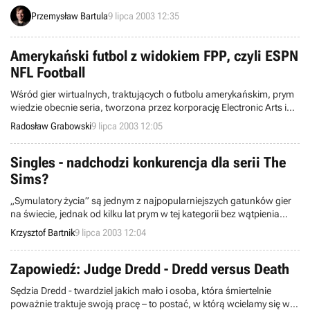
korporacja Electronic Arts w październiku tego roku wyda siódmy i
Przemysław Bartula
9 lipca 2003 12:35
zarazem ostatni przed premierą The Sims 2 dodatek do pierwszej
częsci The Sims. Dziś EA oficjalne potwierdza tą informację i ujawnia
szczegóły na temat owego rozszerzenia. Tytuł roboczy rzeczonej
Amerykański futbol z widokiem FPP, czyli ESPN
produkcji brzmi The Sims Makin Magic, a wprowadza ona do świata
NFL Football
simów... magię!!!.
Wśród gier wirtualnych, traktujących o futbolu amerykańskim, prym
wiedzie obecnie seria, tworzona przez korporację Electronic Arts i
firmowana nazwiskiem Johna Maddena. Zdecydowany atak na
Radosław Grabowski
9 lipca 2003 12:05
pozycję rynkowego lidera zamierza przypuścić studio Visual
Concepts Entertainment, które do spółki z korporacją Sega
przygotowuje program konkurencyjny i w pewnych elementach
Singles - nadchodzi konkurencja dla serii The
innowacyjny.
Sims?
„Symulatory życia” są jednym z najpopularniejszych gatunków gier
na świecie, jednak od kilku lat prym w tej kategorii bez wątpienia
należy do serii The Sims. Już niedługo do sklepów zawita jednak
Krzysztof Bartnik
9 lipca 2003 12:04
produkcja autorstwa niemieckiego zespołu Rotobee, pt. Singles,
która być może zachwieje rynkową pozycję powyższego cyklu.
Zapowiedź: Judge Dredd - Dredd versus Death
Sędzia Dredd - twardziel jakich mało i osoba, która śmiertelnie
poważnie traktuje swoją pracę – to postać, w którą wcielamy się w