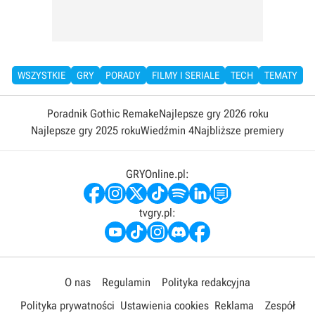
WSZYSTKIE
GRY
PORADY
FILMY I SERIALE
TECH
TEMATY
Poradnik Gothic Remake
Najlepsze gry 2026 roku
Najlepsze gry 2025 roku
Wiedźmin 4
Najbliższe premiery
GRYOnline.pl:
tvgry.pl:
O nas
Regulamin
Polityka redakcyjna
Polityka prywatności
Ustawienia cookies
Reklama
Zespół