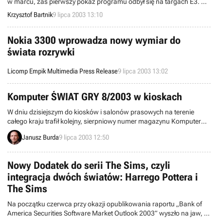
w marcu, zaś pierwszy pokaz programu odbył się na targach E3. Od
tamtego czasu zespół Mutable Realms ciężko pracował nad
Krzysztof Bartnik
9 lipca 2003 13:10
dopracowaniem swojego dzieła, czego dowodem mogą być
zamknięte beta-testy pełnej wersji, które zostały niedawno
zaplanowane na listopad bieżącego roku.
Nokia 3300 wprowadza nowy wymiar do
świata rozrywki
Licomp Empik Multimedia Press Release
9 lipca 2003 13:02
Komputer ŚWIAT GRY 8/2003 w kioskach
W dniu dzisiejszym do kiosków i salonów prasowych na terenie
całego kraju trafił kolejny, sierpniowy numer magazynu Komputer
ŚWIAT GRY. Tym razem do czasopisma dołączone zostały dwie płyty
Janusz Burda
9 lipca 2003 12:50
CD: pełna wersja symulatora śmigłowca ratunkowego - Search and
Rescue 3 PL, oraz, na co szczególnie chcielibyśmy zwrócić waszą
uwagę, Encyklopedia GIER 2003 Pocket. Wewnątrz numeru
Nowy Dodatek do serii The Sims, czyli
znajdziecie jak zwykle wiele interesujących tekstów na temat gier i
integracja dwóch światów: Harrego Pottera i
tematów pokrewnych.
The Sims
Na początku czerwca przy okazji opublikowania raportu „Bank of
America Securities Software Market Outlook 2003” wyszło na jaw, iż