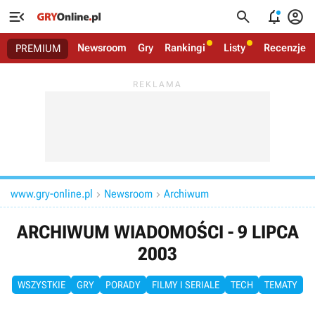




Newsroom
Gry
Rankingi
Listy
Recenzje
PREMIUM
www.gry-online.pl
Newsroom
Archiwum


ARCHIWUM WIADOMOŚCI - 9 LIPCA
2003
WSZYSTKIE
GRY
PORADY
FILMY I SERIALE
TECH
TEMATY