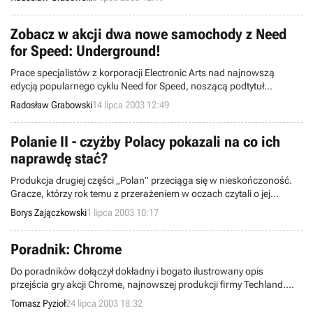
polskiej grze Painkiller oraz Max Payne 2: The Fall of Max Payne,
Half-Life 2, Deus Ex 2: Invisible War, Thief III i Starcraft: Ghost.
Zobacz w akcji dwa nowe samochody z Need
for Speed: Underground!
Prace specjalistów z korporacji Electronic Arts nad najnowszą
edycją popularnego cyklu Need for Speed, noszącą podtytuł
Underground, nadal trwają. Tymczasem na fale globalnego oceanu
Radosław Grabowski
14 lipca 2003 12:49
informatycznego wypłynęło pięć kolejnych screenshotów,
prezentujących wspomnianą grę w akcji (platforma Sony PlayStation
2).
Polanie II - czyżby Polacy pokazali na co ich
naprawdę stać?
Produkcja drugiej części „Polan” przeciąga się w nieskończoność.
Gracze, którzy rok temu z przerażeniem w oczach czytali o jej
niebotycznych wymaganiach sprzętowych, dziś już odpowiedni
Borys Zajączkowski
1 lipca 2003 10:17
sprzęt mają na biurkach lub kończą zbierać na niego pieniądze. A
jest po temu naprawdę dobry powód. Być może nie tylko dla nas,
Polaków, równie dobry jak „Doom III”. „Polanie II” prezentują się tak
Poradnik: Chrome
oszałamiająco, że po pierwsze już na oko widać, na co
Do poradników dołączył dokładny i bogato ilustrowany opis
spożytkowana zostaje moc maszyny, a po drugie należy przemyśleć
przejścia gry akcji Chrome, najnowszej produkcji firmy Techland.
stwierdzenie, czy prawdą jest, że najlepsze gry robią... Rosjanie. :-)
Jak to zwykle z FFP shooterami bywa, gra nie zmusza za bardzo do
Tomasz Pyzioł
24 lipca 2003 18:32
wytężania szarych komórek, a jedynego wyboru mającego wpływ na