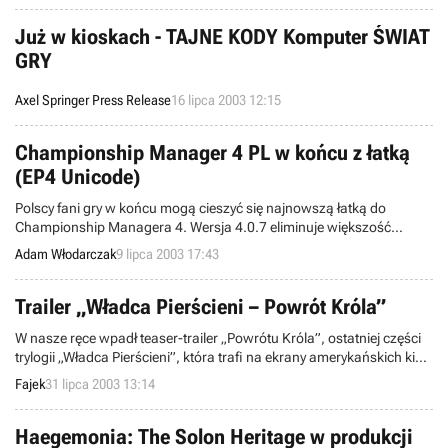
POSTAL BABES 2004.
Już w kioskach - TAJNE KODY Komputer ŚWIAT
GRY
Axel Springer Press Release
16 lipca 2003 12:15
Championship Manager 4 PL w końcu z łatką
(EP4 Unicode)
Polscy fani gry w końcu mogą cieszyć się najnowszą łatką do
Championship Managera 4. Wersja 4.0.7 eliminuje większość
„najcięższych” bugów w kodzie gry i znacznie poprawia stabilność
Adam Włodarczak
9 lipca 2003 17:43
„czwórki”. Wyeliminowana lista błędów, a także bezpośrednie linki
do nowego patcha w dalszej części wiadomości.
Trailer „Władca Pierścieni – Powrót Króla”
W nasze ręce wpadł teaser-trailer „Powrótu Króla”, ostatniej części
trylogii „Władca Pierścieni”, która trafi na ekrany amerykańskich kin
już w grudniu tego roku.
Fajek
31 lipca 2003 13:14
Haegemonia: The Solon Heritage w produkcji