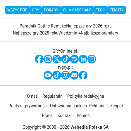
WSZYSTKIE
GRY
PORADY
FILMY I SERIALE
TECH
TEMATY
Poradnik Gothic Remake
Najlepsze gry 2026 roku
Najlepsze gry 2025 roku
Wiedźmin 4
Najbliższe premiery
GRYOnline.pl:
tvgry.pl:
O nas
Regulamin
Polityka redakcyjna
Polityka prywatności
Ustawienia cookies
Reklama
Zespół
Praca
Kontakt
Pomoc
Copyright © 2000 -
2026
Webedia Polska SA