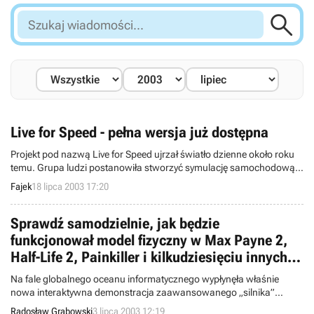

Szukaj
wiadomości...
Live for Speed - pełna wersja już dostępna
Projekt pod nazwą Live for Speed ujrzał światło dzienne około roku
temu. Grupa ludzi postanowiła stworzyć symulację samochodową
w pełnym tego słowa znaczeniu. Wyszli oni z założenia, że
Fajek
18 lipca 2003 17:20
najważniejszą rzeczą w tego typu grach jest model fizyczny i właśnie
od niego zaczęli pracę. Efekt był znakomity – w momencie wydania
pierwszej wersji demonstracyjnej, fani sportów samochodowych byli
Sprawdź samodzielnie, jak będzie
zachwyceni odwzorowaniem zachowania się pojazdów. Oprawa
funkcjonował model fizyczny w Max Payne 2,
graficzna, mimo, że zepchnięta na dalszy plan, również wielu
Half-Life 2, Painkiller i kilkudziesięciu innych
graczom przypadła do gustu...
grach
Na fale globalnego oceanu informatycznego wypłynęła właśnie
nowa interaktywna demonstracja zaawansowanego „silnika”
fizycznego o nazwie Havok, którego możliwości ujrzymy m.in. w
Radosław Grabowski
3 lipca 2003 12:19