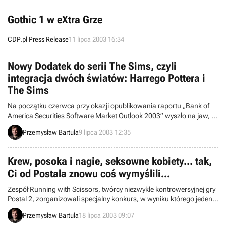
dalszą akcję dokonujemy dopiero na samym końcu rozgrywki. Mimo
liniowości fabuła rodem z filmów science-fiction jest niezwykle
Gothic 1 w eXtra Grze
ciekawa gwarantując wiele godzin doskonałej zabawy.
CDP.pl Press Release
11 lipca 2003 16:34
Nowy Dodatek do serii The Sims, czyli
integracja dwóch światów: Harrego Pottera i
The Sims
Na początku czerwca przy okazji opublikowania raportu „Bank of
America Securities Software Market Outlook 2003” wyszło na jaw, iż
korporacja Electronic Arts w październiku tego roku wyda siódmy i
Przemysław Bartula
9 lipca 2003 12:35
zarazem ostatni przed premierą The Sims 2 dodatek do pierwszej
częsci The Sims. Dziś EA oficjalne potwierdza tą informację i ujawnia
szczegóły na temat owego rozszerzenia. Tytuł roboczy rzeczonej
Krew, posoka i nagie, seksowne kobiety... tak,
produkcji brzmi The Sims Makin Magic, a wprowadza ona do świata
Ci od Postala znowu coś wymyślili...
simów... magię!!!.
Zespół Running with Scissors, twórcy niezwykle kontrowersyjnej gry
Postal 2, zorganizowali specjalny konkurs, w wyniku którego jeden z
graczy, zwycięzca owego konkursu, zostanie asystentem fotografa,
Przemysław Bartula
18 lipca 2003 09:07
który zrobi zdjęcia do „pikantnego” i pełnego „golizny” kalendarza