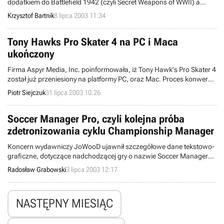
dodatkiem do Battlefield 1942 (czyli Secret Weapons of WWII) a
także nad sequelem tej produkcji, pt. Battlefield Vietnam. Nie
Krzysztof Bartnik
8 lipca 2003 11:34
oznacza to jednak, że posiadacze oryginalnej wersji omawianej
strzelanki pierwszoosobowej muszą znudzeni oczekiwać premiery
powyższych tytułów - już niedługo na oficjalnej stronie gry ukaże się
Tony Hawks Pro Skater 4 na PC i Maca
kolejna bonusowa mapa, odtwarzająca tym razem bitwę o Wielką
ukończony
Brytanię.
Firma Aspyr Media, Inc. poinformowała, iż Tony Hawk's Pro Skater 4
został już przeniesiony na platformy PC, oraz Mac. Proces konwersji
tytułu nastąpił dzięki firmie developerskiej Beenox Inc. oraz
Piotr Siejczuk
31 lipca 2003 10:26
wspomnianej powyżej Aspyr, która zajmuje się wydaniem wersji PC.
Gra w tej właśnie formie ukaże się na półkach sklepowych pod
koniec Sierpnia. Jednak już teraz fani mogą ściągnąć grywalne
Soccer Manager Pro, czyli kolejna próba
demo, oraz trailer ukazujący nową odsłonę przygód, które wiążą się
zdetronizowania cyklu Championship Manager
z czwarta odsłoną jazdy na desce. Możliwość taką oferuje nasz FTP.
Koncern wydawniczy JoWooD ujawnił szczegółowe dane tekstowo-
graficzne, dotyczące nadchodzącej gry o nazwie Soccer Manager
Pro. Stanowi ona znacznie ulepszoną wersję PeCetowego
Radosław Grabowski
3 lipca 2003 12:17
managera futbolowego, wprowadzonego do sprzedaży blisko
dziesięć miesięcy temu.
NASTĘPNY MIESIĄC