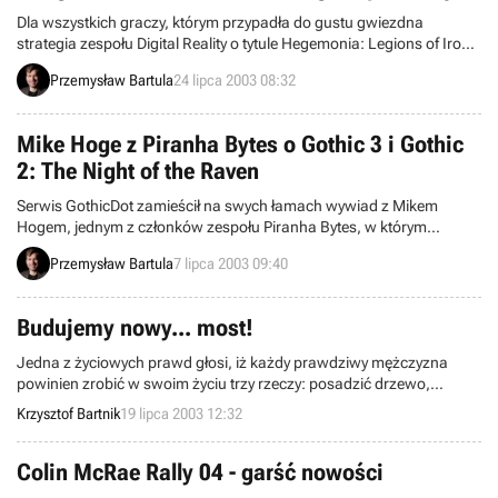
Dla wszystkich graczy, którym przypadła do gustu gwiezdna
strategia zespołu Digital Reality o tytule Hegemonia: Legions of Iron
(pol. Hegemonia: Żelazne Legiony) mamy dobrą wiadomość.
Przemysław Bartula
24 lipca 2003 08:32
Mianowicie w produkcji znajduje się pierwszy oficjalny dodatek do
rzeczonej produkcji zatytułowany Haegemonia: The Solon Heritage.
Mike Hoge z Piranha Bytes o Gothic 3 i Gothic
2: The Night of the Raven
Serwis GothicDot zamieścił na swych łamach wywiad z Mikem
Hogem, jednym z członków zespołu Piranha Bytes, w którym
zdradza on kilka szczegółów związanych z dodatkiem do Gothica 2
Przemysław Bartula
7 lipca 2003 09:40
oraz trzecią częścią tej znakomitej produkcji cRPG.
Budujemy nowy... most!
Jedna z życiowych prawd głosi, iż każdy prawdziwy mężczyzna
powinien zrobić w swoim życiu trzy rzeczy: posadzić drzewo,
wybudować dom i spłodzić syna. O ile pierwsza i trzecia czynność
Krzysztof Bartnik
19 lipca 2003 12:32
wydają się być czymś oczywistym oraz naturalnym, to z
budowaniem domu różnie bywa. A gdyby tak, zamiast
przygotowywaniem rodzinnego gniazdka, zająć się budową...
Colin McRae Rally 04 - garść nowości
mostów?!