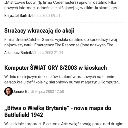
„Mistrzowie kodu” (tj. firma Codemasters) ujawnili ostatnio kilka
nowych informacji odnośnie, zbliżającej się wielkimi krokami, gry
rajdowej o nazwie Colin McRae Rally 04. Przede wszystkim
Krzysztof Bartnik
4 lipca 2003 09:51
potwierdziły się jednak wcześniejsze przypuszczenia dotyczące
docelowych platform sprzętowych - całość przygotowana jest
wyłącznie na konsole: Sony PlayStation 2 i Microsoft Xbox,
Strażacy wkraczają do akcji
pozostawiając tym samym posiadaczy PeCetów i GameCube'a na
Firma DreamCatcher Games wysłała ostatnio do sprzedaży swój
przysłowiowym lodzie...
najnowszy tytuł - Emergency Fire Response (inne nazwy to Fire
Department lub Fire Chief). Gra, której developingiem zajęło się
Arkadiusz Bartnik
30 lipca 2003 21:14
Monte Cristo Games, pozwala wszystkim użytkownikom na powrót
do dziecinnych marzeń, w których stawali się nieustraszonymi
strażakami.
Komputer ŚWIAT GRY 8/2003 w kioskach
W dniu dzisiejszym do kiosków i salonów prasowych na terenie
całego kraju trafił kolejny, sierpniowy numer magazynu Komputer
ŚWIAT GRY. Tym razem do czasopisma dołączone zostały dwie płyty
Janusz Burda
9 lipca 2003 12:50
CD: pełna wersja symulatora śmigłowca ratunkowego - Search and
Rescue 3 PL, oraz, na co szczególnie chcielibyśmy zwrócić waszą
uwagę, Encyklopedia GIER 2003 Pocket. Wewnątrz numeru
„Bitwa o Wielką Brytanię” - nowa mapa do
znajdziecie jak zwykle wiele interesujących tekstów na temat gier i
Battlefield 1942
tematów pokrewnych.
W siedzibie korporacji Electronic Arts wciąż trwają prace nad drugim