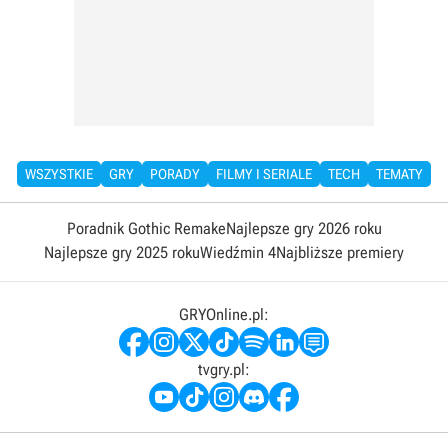
WSZYSTKIE
GRY
PORADY
FILMY I SERIALE
TECH
TEMATY
Poradnik Gothic Remake
Najlepsze gry 2026 roku
Najlepsze gry 2025 roku
Wiedźmin 4
Najbliższe premiery
GRYOnline.pl:
tvgry.pl: