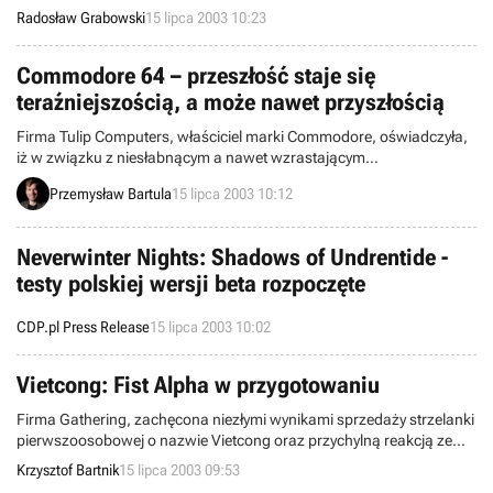
gdy w trakcie developingu znajduje się port PeCetowy (rynkowa
Radosław Grabowski
15 lipca 2003 10:23
premiera nastąpi prawdopodobnie za około sześćdziesiąt dni),
edycja pierwotna ugruntowuje swój status bestsellera.
Commodore 64 – przeszłość staje się
teraźniejszością, a może nawet przyszłością
Firma Tulip Computers, właściciel marki Commodore, oświadczyła,
iż w związku z niesłabnącym a nawet wzrastającym
zainteresowaniem od dawna nie produkowanym komputerem 8-
Przemysław Bartula
15 lipca 2003 10:12
bitowym Commodore 64 (C64) zamierza wskrzesić tą niegdyś
znakomitą markę. Otóż, Tulip Computers szacuje, że w chwili
obecnej nadal na świecie znajduje się 6 milionów użytkowników
Neverwinter Nights: Shadows of Undrentide -
tego komputera oraz 6 tysięcy gier dedykowanych tej platformie
testy polskiej wersji beta rozpoczęte
sprzętowej, czemu więc nie czerpać z tego korzyści i nie rozwijać tej
marki, skoro jest się jej właścicielem.
CDP.pl Press Release
15 lipca 2003 10:02
Vietcong: Fist Alpha w przygotowaniu
Firma Gathering, zachęcona niezłymi wynikami sprzedaży strzelanki
pierwszoosobowej o nazwie Vietcong oraz przychylną reakcją ze
strony „branżowych” recenzentów i samych fanów, postanowiła
Krzysztof Bartnik
15 lipca 2003 09:53
wypuścić na rynek oficjalne rozszerzenie omawianej produkcji,