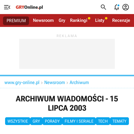




Newsroom
Gry
Rankingi
Listy
Recenzje
PREMIUM
www.gry-online.pl
Newsroom
Archiwum


ARCHIWUM WIADOMOŚCI - 15
LIPCA 2003
WSZYSTKIE
GRY
PORADY
FILMY I SERIALE
TECH
TEMATY