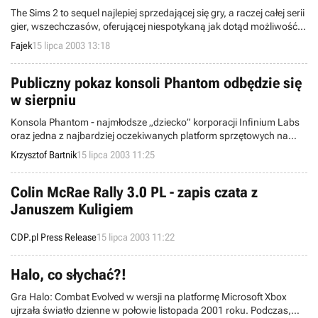
The Sims 2 to sequel najlepiej sprzedającej się gry, a raczej całej serii
gier, wszechczasów, oferującej niespotykaną jak dotąd możliwość
kontroli swoich wirtualnych podopiecznych (symulacja ludzkiego
Fajek
15 lipca 2003 13:18
życia).
Publiczny pokaz konsoli Phantom odbędzie się
w sierpniu
Konsola Phantom - najmłodsze „dziecko” korporacji Infinium Labs
oraz jedna z najbardziej oczekiwanych platform sprzętowych na
rynku - zostanie ujawniona szerszej publiczności. Owe wydarzenie
Krzysztof Bartnik
15 lipca 2003 11:25
będzie miało miejsce podczas targów Ultimate Gamers Expo, jakie
odbędą się w Los Angeles w dniach 15-17 sierpnia bieżącego roku.
Colin McRae Rally 3.0 PL - zapis czata z
Januszem Kuligiem
CDP.pl Press Release
15 lipca 2003 11:22
Halo, co słychać?!
Gra Halo: Combat Evolved w wersji na platformę Microsoft Xbox
ujrzała światło dzienne w połowie listopada 2001 roku. Podczas,