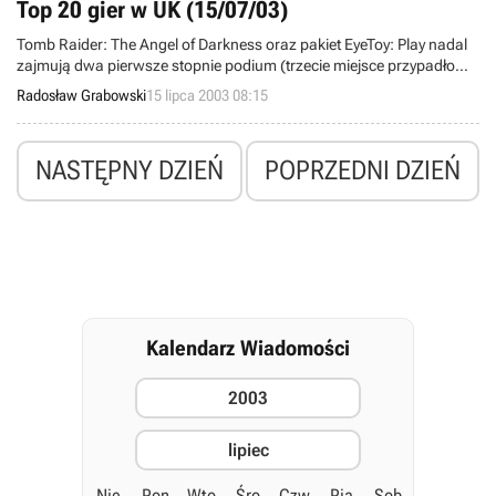
Top 20 gier w UK (15/07/03)
Tomb Raider: The Angel of Darkness oraz pakiet EyeToy: Play nadal
zajmują dwa pierwsze stopnie podium (trzecie miejsce przypadło
grze Enter the Matrix) w aktualnej edycji zestawienia brytyjskich
Radosław Grabowski
15 lipca 2003 08:15
bestsellerów elektroniczno-rozrywkowych, przygotowywanego
przez organizacje ChartTrack i Entertainment and Leisure Software
Publishers Association (ELSPA). Najnowszą wersję listy hitów
NASTĘPNY DZIEŃ
POPRZEDNI DZIEŃ
opracowano w oparciu o dane, zebrane w okresie od 5 do 12 lipca
2003.
Kalendarz Wiadomości
2003
lipiec
Nie
Pon
Wto
Śro
Czw
Pią
Sob