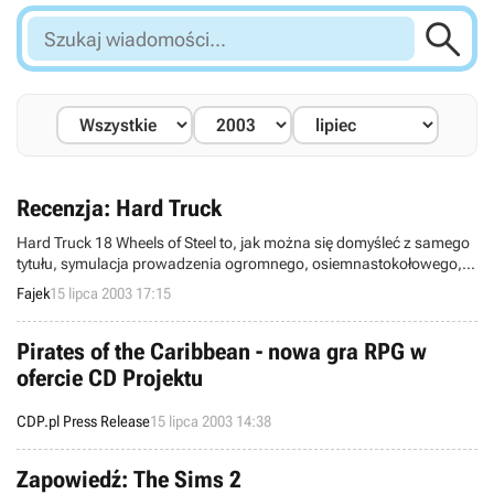

Szukaj
wiadomości...
Recenzja: Hard Truck
Hard Truck 18 Wheels of Steel to, jak można się domyśleć z samego
tytułu, symulacja prowadzenia ogromnego, osiemnastokołowego,
amerykańskiego samochodu ciężarowego. Zadanie gracza nie jest
Fajek
15 lipca 2003 17:15
zbyt skomplikowane, aczkolwiek nie należy do prostych – gracz staje
się kierowcą tego samochodu i musi dostarczyć dany towar do
miejsca przeznaczenia w należytym stanie i odpowiednio krótkim
Pirates of the Caribbean - nowa gra RPG w
czasie...
ofercie CD Projektu
CDP.pl Press Release
15 lipca 2003 14:38
Zapowiedź: The Sims 2