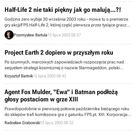
noszące podtytuł Fist Alpha.
Half-Life 2 nie taki piękny jak go malują...?!
Godzina zero wybije 30 września 2003 roku - mowa tu o premierze
gry akcji/FPS Half-Life 2, której część pierwsza przez tysiące graczy
uznawana jest za swoiste arcydzieło. Nikt obecnie nie ma żadnych
Przemysław Bartula
15 lipca 2003 08:57
wątpliwości, że nadchodzący tytuł powtórzy sukces jedynki i również
uznany zostanie za prawdziwy hit. Wszystko zapowiada się pięknie,
to co do tej pory pokazano, filmy, screeny - wprost rewelacja.
Project Earth 2 dopiero w przyszłym roku
Zwłaszcza na duże uznanie zasługuje engine graficzny, który, jak
twierdzi Valve, powstał od zera... Jednak czy oby na pewno? Serwis
Po szumnych, marcowych zapowiedziach rozpoczęcia prac nad
city-17.net opublikował na swych łamach bardzo interesujący
sequelem strategii kosmicznej o nazwie Starmageddon, polski
artykuł, w którym zwraca uwagę na kilka szczegółów występujących
zespół City Interactive - zapewne wzorem wielu zachodnich firm
Krzysztof Bartnik
15 lipca 2003 08:42
na screnach Half-Life 2, które sugerują, iż silnik tej gry dalej opiera
developerskich - poinformował właśnie o zmianie terminu
się na fundamentach silnika Half-Life’a (a ten powstał w oparciu o
rynkowego debiutu przygotowywanej produkcji.
pierwszego Quake’a), a tak naprawdę w dużej mierze tym, co
Agent Fox Mulder, "Ewa" i Batman podłożą
odróżnia go od tego co widzieliśmy w pierwszym Ha
głosy postaciom w grze XIII
Prawdopodobnie w pierwszej połowie października bieżącego roku
do sklepów trafi komiksowa gra z gatunku FPS pt. XIII. Korporacja
Ubi Soft Entertainment ogłosiła właśnie nazwiska trzech sławnych
Radosław Grabowski
15 lipca 2003 08:32
osób, które użyczą swoich głosów najważniejszym postaciom we
wspomnianej pozycji.