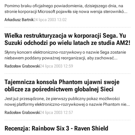
Pomimo braku oficjalnego powiadomienia, dzisiejszego dnia, na
stronie korporacji Microsoft pojawiła się nowa wersja sterowników
graficznych DirectX, oznaczonych numerem 9.0b. Omawiana
Arkadiusz Bartnik
24 lipca 2003 13:02
aktualizacja pozwala na wyeliminowanie różnorodnych błędów w
ochronie danych naszego komputera oraz usprawnia
funkcjonowanie poszczególnych programów i gier.
Wielka restrukturyzacja w korporacji Sega. Yu
Suzuki odchodzi po wielu latach ze studia AM2!
Słynny koncern elektroniczno-rozrywkowy o nazwie Sega zostanie
niebawem poddany poważnej reorganizacji, aby zachować
stabilność ekonomiczną. Inicjatorem takiego kursu rynkowego jest
Radosław Grabowski
24 lipca 2003 12:59
nowy prezes korporacji – Hisao Oguchi.
Tajemnicza konsola Phantom ujawni swoje
oblicze za pośrednictwem globalnej Sieci
Jest już przesądzone, że pierwszy publiczny pokaz możliwości
nowej platformy elektroniczno-rozrywkowej o nazwie Phantom nie
będzie częścią targów Ultimate Gamers Expo 2003, gdyż ta impreza
Radosław Grabowski
24 lipca 2003 12:57
została przesunięta na bliżej nieokreślony termin w przyszłym roku.
Jednakże pracownicy firmy Infinium Labs znaleźli rozwiązanie
alternatywne.
Recenzja: Rainbow Six 3 - Raven Shield