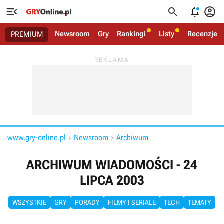




Newsroom
Gry
Rankingi
Listy
Recenzje
PREMIUM
www.gry-online.pl
Newsroom
Archiwum


ARCHIWUM WIADOMOŚCI - 24
LIPCA 2003
WSZYSTKIE
GRY
PORADY
FILMY I SERIALE
TECH
TEMATY