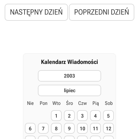
użytkownicy domowi. Zgodnie z zasadą „...jeżeli nie możesz go
pokonać, to się z nim sprzymierz...”, gigant z Redmond postanowił
NASTĘPNY DZIEŃ
POPRZEDNI DZIEŃ
zająć się rynkiem systemów operacyjnych Linux i z czasem
całkowicie go opanować. Oficjalny serwis Mslinux został niedawno
uaktualniony o interesującą wiadomość, tj. „MS Linux: Shipping in
November 2003”.
Kalendarz Wiadomości
2003
lipiec
Nie
Pon
Wto
Śro
Czw
Pią
Sob
1
2
3
4
5
6
7
8
9
10
11
12