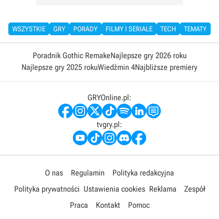
WSZYSTKIE
GRY
PORADY
FILMY I SERIALE
TECH
TEMATY
Poradnik Gothic Remake
Najlepsze gry 2026 roku
Najlepsze gry 2025 roku
Wiedźmin 4
Najbliższe premiery
GRYOnline.pl:
tvgry.pl:
O nas
Regulamin
Polityka redakcyjna
Polityka prywatności
Ustawienia cookies
Reklama
Zespół
Praca
Kontakt
Pomoc