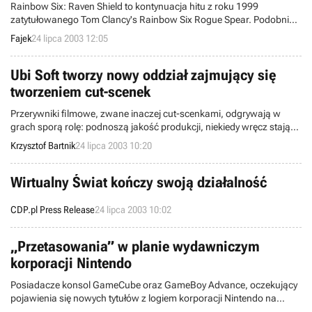
Rainbow Six: Raven Shield to kontynuacja hitu z roku 1999
zatytułowanego Tom Clancy's Rainbow Six Rogue Spear. Podobnie
jak w poprzednich częściach tej serii opartej na twórczości Toma
Fajek
24 lipca 2003 12:05
Clancy's, dowodzimy tu oddziałem antyterrorystycznym Rainbow...
Ubi Soft tworzy nowy oddział zajmujący się
tworzeniem cut-scenek
Przerywniki filmowe, zwane inaczej cut-scenkami, odgrywają w
grach sporą rolę: podnoszą jakość produkcji, niekiedy wręcz stają
się ich wizytówkami (np. tytuły korporacji Blizzard). Nic więc
Krzysztof Bartnik
24 lipca 2003 10:20
dziwnego, że wydawcy i developerzy tak wiele uwagi przywiązują do
tego aspektu. Korporacja Ubi Soft postanowiła nawet utworzyć
specjalny oddział swojej firmy, zajmującą się wyłącznie tworzeniem
Wirtualny Świat kończy swoją działalność
omawianych filmików...
CDP.pl Press Release
24 lipca 2003 10:02
„Przetasowania” w planie wydawniczym
korporacji Nintendo
Posiadacze konsol GameCube oraz GameBoy Advance, oczekujący
pojawienia się nowych tytułów z logiem korporacji Nintendo na
pudełkach, muszą niestety uzbroić się w dodatkowe nakłady