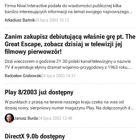
Firma Nival Interactive podała do wiadomości publicznej kilka
bardzo interesujących informacji na temat swojego najnowszego
produktu - gry „Silent Storm”. Warto zwrócić uwagę na fakt, iż ta
Arkadiusz Bartnik
24 lipca 2003 15:12
strategia osadzona w realiach II Wojny Światowej, której wydanie,
póki co, planowane jest na wrzesień bieżącego roku, wykorzystywać
będzie nowoczesną technologię animacji ludzkiej fizys.
Zanim zakupisz debiutującą właśnie grę pt. The
Great Escape, zobacz dzisiaj w telewizji jej
filmowy pierwowzór!
Dziś wieczorem o godzinie 21:30 polski kanał telewizyjny o nazwie
TV 4 wyemituje słynny dramat wojenno-przygodowy z 1963 roku,
zatytułowany The Great Escape (Wielka ucieczka). Tymczasem po
Radosław Grabowski
24 lipca 2003 14:31
drugiej stronie Oceanu Atlantyckiego oficjalnie zadebiutowała w
sklepach wirtualna adaptacja wspomnianego filmu.
Play 8/2003 już dostępny
W punktach z prasą na terenie naszego kraju czeka na was od
dzisiaj nowy, sierpniowy numer magazynu Play. Na dołączonych doń
trzech płytach CD znajdziecie między innymi cztery pełne wersje gier
Janusz Burda
24 lipca 2003 13:48
a wewnątrz magazynu jak zwykle wiele ciekawych tekstów na temat
gier już wydanych jak i tych będących jeszcze w fazie produkcji.
DirectX 9.0b dostępny