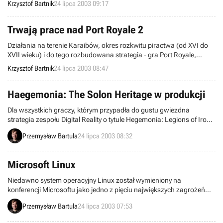
Krzysztof Bartnik
24 lipca 2003 09:17
cierpliwości. Rzeczona firma zaktualizowała właśnie swój plan
wydawniczy, opóźniając tym samym terminy premier
nadchodzących produkcji.
Trwają prace nad Port Royale 2
Działania na terenie Karaibów, okres rozkwitu piractwa (od XVI do
XVII wieku) i do tego rozbudowana strategia - gra Port Royale,
autorstwa zespołu Ascaron Software, nie posiada chyba żadnych
Krzysztof Bartnik
24 lipca 2003 08:47
przeciwwskazań, żeby nie podobać się graczom. Ów tytuł dopiero
niedawno zadebiutował na rynku, a tymczasem pojawiły się już
pierwsze pogłoski o przygotowywaniu pełnoprawnego sequela...
Haegemonia: The Solon Heritage w produkcji
Dla wszystkich graczy, którym przypadła do gustu gwiezdna
strategia zespołu Digital Reality o tytule Hegemonia: Legions of Iron
(pol. Hegemonia: Żelazne Legiony) mamy dobrą wiadomość.
Przemysław Bartula
24 lipca 2003 08:32
Mianowicie w produkcji znajduje się pierwszy oficjalny dodatek do
rzeczonej produkcji zatytułowany Haegemonia: The Solon Heritage.
Microsoft Linux
Niedawno system operacyjny Linux został wymieniony na
konferencji Microsoftu jako jedno z pięciu największych zagrożeń
dla przyszłości firmy. Pomimo ogromnych starań tejże firmy, ów
Przemysław Bartula
24 lipca 2003 07:53
system staje się coraz popularniejszy, głównie w zastosowaniach
profesjonalnych, a ostatnio coraz częściej sięgają po niego