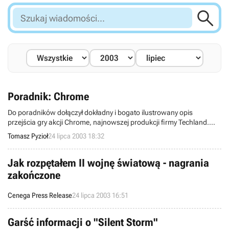

Szukaj
wiadomości...
Poradnik: Chrome
Do poradników dołączył dokładny i bogato ilustrowany opis
przejścia gry akcji Chrome, najnowszej produkcji firmy Techland.
Jak to zwykle z FFP shooterami bywa, gra nie zmusza za bardzo do
Tomasz Pyzioł
24 lipca 2003 18:32
wytężania szarych komórek, a jedynego wyboru mającego wpływ na
dalszą akcję dokonujemy dopiero na samym końcu rozgrywki. Mimo
liniowości fabuła rodem z filmów science-fiction jest niezwykle
Jak rozpętałem II wojnę światową - nagrania
ciekawa gwarantując wiele godzin doskonałej zabawy.
zakończone
Cenega Press Release
24 lipca 2003 16:51
Garść informacji o "Silent Storm"