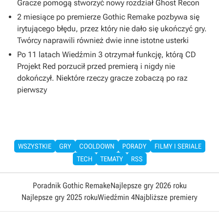
Gracze pomogą stworzyć nowy rozdział Ghost Recon
2 miesiące po premierze Gothic Remake pozbywa się
irytującego błędu, przez który nie dało się ukończyć gry.
Twórcy naprawili również dwie inne istotne usterki
Po 11 latach Wiedźmin 3 otrzymał funkcję, którą CD
Projekt Red porzucił przed premierą i nigdy nie
dokończył. Niektóre rzeczy gracze zobaczą po raz
pierwszy
WSZYSTKIE
GRY
COOLDOWN
PORADY
FILMY I SERIALE
TECH
TEMATY
RSS
Poradnik Gothic Remake
Najlepsze gry 2026 roku
Najlepsze gry 2025 roku
Wiedźmin 4
Najbliższe premiery