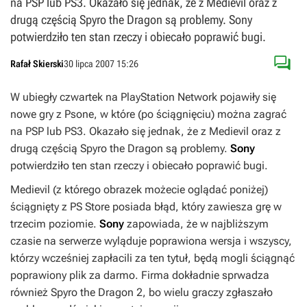
na PSP lub PS3. Okazało się jednak, że z Medievil oraz z
drugą częścią Spyro the Dragon są problemy. Sony
potwierdziło ten stan rzeczy i obiecało poprawić bugi.

Rafał Skierski
30 lipca 2007 15:26
W ubiegły czwartek na PlayStation Network pojawiły się
nowe gry z Psone, w które (po ściągnięciu) można zagrać
na PSP lub PS3. Okazało się jednak, że z
Medievil
oraz z
drugą częścią
Spyro the Dragon
są problemy.
Sony
potwierdziło ten stan rzeczy i obiecało poprawić bugi.
Medievil
(z którego obrazek możecie oglądać poniżej)
ściągnięty z PS Store posiada błąd, który zawiesza grę w
trzecim poziomie.
Sony
zapowiada, że w najbliższym
czasie na serwerze wyląduje poprawiona wersja i wszyscy,
którzy wcześniej zapłacili za ten tytuł, będą mogli ściągnąć
poprawiony plik za darmo. Firma dokładnie sprwadza
również
Spyro the Dragon 2
, bo wielu graczy zgłaszało