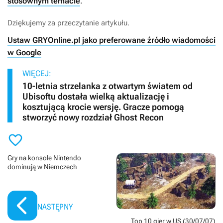
stosownym temacie
.
Dziękujemy za przeczytanie artykułu.
Ustaw GRYOnline.pl jako preferowane źródło wiadomości
w Google
WIĘCEJ:
10-letnia strzelanka z otwartym światem od
Ubisoftu dostała wielką aktualizację i
kosztującą krocie wersję. Gracze pomogą
stworzyć nowy rozdział Ghost Recon

Gry na konsole Nintendo
dominują w Niemczech
NASTĘPNY
Top 10 gier w US (30/07/07)