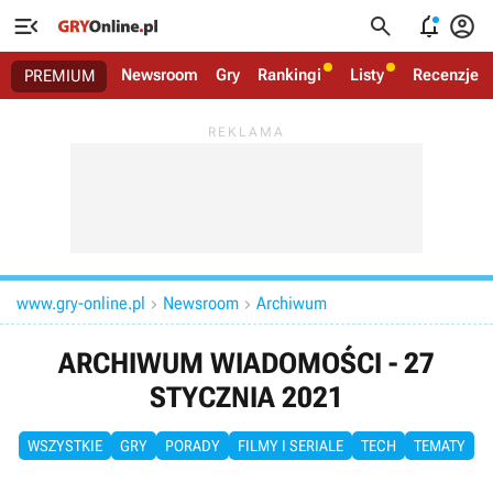




Newsroom
Gry
Rankingi
Listy
Recenzje
PREMIUM
www.gry-online.pl
Newsroom
Archiwum


ARCHIWUM WIADOMOŚCI - 27
STYCZNIA 2021
WSZYSTKIE
GRY
PORADY
FILMY I SERIALE
TECH
TEMATY