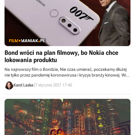
Bond wróci na plan filmowy, bo Nokia chce
lokowania produktu
Na najnowszy film o Bondzie, Nie czas umierać, poczekamy dłużej
nie tylko przez pandemię koronawirusa i kryzys branży kinowej. Winę
za taki stan rzeczy ponosi między innymi Nokia, która żąda dokrętek
Karol Laska
27 stycznia 2021 17:40
paru scen.