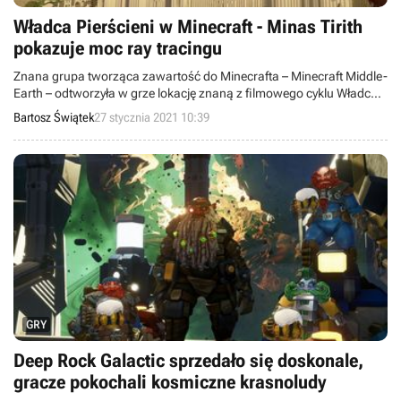
Władca Pierścieni w Minecraft - Minas Tirith
pokazuje moc ray tracingu
Znana grupa tworząca zawartość do Minecrafta – Minecraft Middle-
Earth – odtworzyła w grze lokację znaną z filmowego cyklu Władca
Pierścieni. Kreacja prezentuje możliwości ray tracingu.
Bartosz Świątek
27 stycznia 2021 10:39
GRY
Deep Rock Galactic sprzedało się doskonale,
gracze pokochali kosmiczne krasnoludy