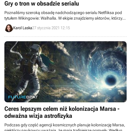
Gry o tron w obsadzie serialu
Poznaliśmy szeroką obsadę nadchodzącego serialu Netfliksa pod
tytułem Wikingowie: Walhalla. W ekipie znajdziemy aktorów, którzy
mieli okazję wystąpić m.in. w Wiedźminie, Grze o tron czy Chilling
Karol Laska
27 stycznia 2021 12:15
Adventures of Sabrina.
Ceres lepszym celem niż kolonizacja Marsa -
odważna wizja astrofizyka
Podczas gdy część agencji kosmicznych planuje kolonizację Marsa,
niektórzy naukowcy uważają, że mają trafniejsze pomysły. Według