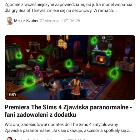
Zgodnie z wcześniejszymi zapowiedziami, od jutra model wsparcia
dla gry Sea of Thieves zmieni się na sezonowy. W ramach
pierwszego trzymiesięcznego okresu rozwoju gracze otrzymają
Miłosz Szubert
27 stycznia 2021 16:25
między innymi nowy system progresji oraz kolejne wyzwania.
GRY
Premiera The Sims 4 Zjawiska paranormalne -
fani zadowoleni z dodatku
Wczoraj zadebiutował dodatek do The Sims 4 zatytułowany
Zjawiska paranormalne. Jak się okazuje, akcesoria spotkały się z
ciepłym odbiorem społeczności, która chwali nowe meble i cieszy się