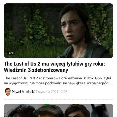
GRY
The Last of Us 2 ma więcej tytułów gry roku;
Wiedźmin 3 zdetronizowany
The Last of Us: Part 2 zdetronizowało Wiedźmina 3: Dziki Gon. Tytuł
na wyłączność PS4 może pochwalić się największą liczbą nagród w
kategorii gry roku.
Paweł Musiolik
27 stycznia 2021 12:06