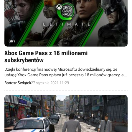
GRY
Xbox Game Pass z 18 milionami
subskrybentów
Dzięki konferencji finansowej Microsoftu dowiedzieliśmy się, że
usługę Xbox Game Pass opłaca już przeszło 18 milionów graczy, a
premierowy miesiąc konsol Xbox Series X/S był najlepszym w historii
Bartosz Świątek
27 stycznia 2021 11:29
platform firmy.