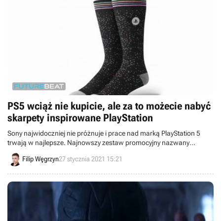
PS5 wciąż nie kupicie, ale za to możecie nabyć
skarpety inspirowane PlayStation
Sony najwidoczniej nie próżnuje i prace nad marką PlayStation 5
trwają w najlepsze. Najnowszy zestaw promocyjny nazwany
„premierowym” zawiera takie gadżety jak oznakowane logo PS5
Filip Węgrzyn
27 stycznia 2021 15:21
skarpety czy wodoodporne naklejki.