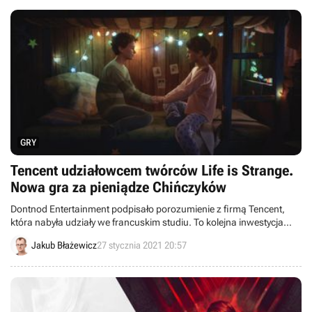
GRY
Tencent udziałowcem twórców Life is Strange.
Nowa gra za pieniądze Chińczyków
Dontnod Entertainment podpisało porozumienie z firmą Tencent,
która nabyła udziały we francuskim studiu. To kolejna inwestycja
chińskiego giganta w deweloperów z Zachodu.
Jakub Błażewicz
27 stycznia 2021 20:57