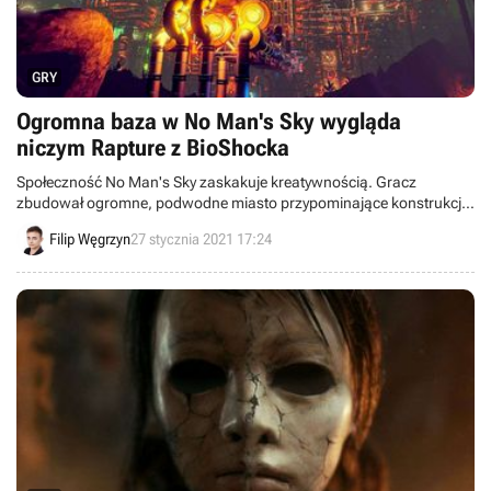
GRY
Ogromna baza w No Man's Sky wygląda
niczym Rapture z BioShocka
Społeczność No Man's Sky zaskakuje kreatywnością. Gracz
zbudował ogromne, podwodne miasto przypominające konstrukcją
Rapture z BioShocka. Zajęło mu to ponad półtora roku.
Filip Węgrzyn
27 stycznia 2021 17:24