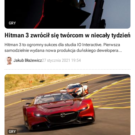
GRY
Hitman 3 zwrócił się twórcom w niecały tydzień
Hitman 3 to ogromny sukces dla studia IO Interactive. Pierwsza
samodzielnie wydana nowa produkcja duńskiego dewelopera
potrzebowała mniej niż tygodnia, by zwróciła twórcom koszty
Jakub Błażewicz
27 stycznia 2021 19:54
produkcji.
GRY