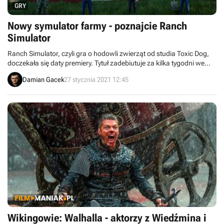
GRY
Nowy symulator farmy - poznajcie Ranch
Simulator
Ranch Simulator, czyli gra o hodowli zwierząt od studia Toxic Dog,
doczekała się daty premiery. Tytuł zadebiutuje za kilka tygodni we
wczesnym dostępie. Produkcję ma wyróżniać duża swoboda w
Damian Gacek
27 stycznia 2021 12:45
rozbudowie farmy oraz multiplayer, w którym będzie mogło zagrać
do 4 graczy.
Wikingowie: Walhalla - aktorzy z Wiedźmina i