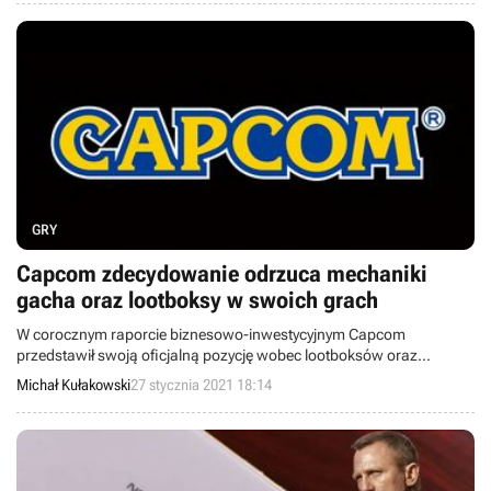
GRY
Capcom zdecydowanie odrzuca mechaniki
gacha oraz lootboksy w swoich grach
W corocznym raporcie biznesowo-inwestycyjnym Capcom
przedstawił swoją oficjalną pozycję wobec lootboksów oraz
losowych mechanik typu gacha w swoich grach. Spółka stanowczo
Michał Kułakowski
27 stycznia 2021 18:14
odcina się od stosowania w przyszłości tego typu praktyk.