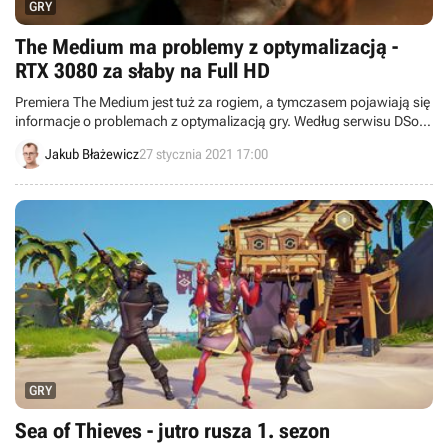
GRY
The Medium ma problemy z optymalizacją -
RTX 3080 za słaby na Full HD
Premiera The Medium jest tuż za rogiem, a tymczasem pojawiają się
informacje o problemach z optymalizacją gry. Według serwisu DSoG
polskiej grze nie podołał nawet RTX 3080, który ma problem z
Jakub Błażewicz
27 stycznia 2021 17:00
utrzymaniem 60 FPS w 1080P bez włączonego ray tracingu.
GRY
Sea of Thieves - jutro rusza 1. sezon