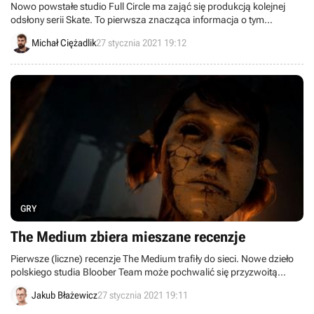
Nowo powstałe studio Full Circle ma zająć się produkcją kolejnej
odsłony serii Skate. To pierwsza znacząca informacja o tym
projekcie od czasu ogłoszenia go podczas konferencji EA Play Live w
Michał Ciężadlik
27 stycznia 2021 19:12
zeszłym roku.
GRY
The Medium zbiera mieszane recenzje
Pierwsze (liczne) recenzje The Medium trafiły do sieci. Nowe dzieło
polskiego studia Bloober Team może pochwalić się przyzwoitą
średnią ocen, ale nie da się ukryć, że gra podzieliła recenzentów.
Jakub Błażewicz
27 stycznia 2021 19:11