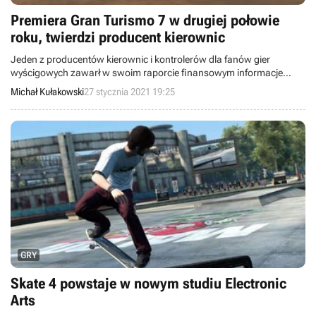
Premiera Gran Turismo 7 w drugiej połowie
roku, twierdzi producent kierownic
Jeden z producentów kierownic i kontrolerów dla fanów gier
wyścigowych zawarł w swoim raporcie finansowym informacje
wskazujące na to, że Gran Turismo 7 zadebiutuje w drugiej połowie
Michał Kułakowski
27 stycznia 2021 19:25
tego roku na PlayStation 5.
GRY
Skate 4 powstaje w nowym studiu Electronic
Arts