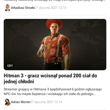
jednego z nich, lepiej zwrócić uwagę na Ceres – planetę karłowatą
Arkadiusz Strzała
27 stycznia 2021 12:15
wewnątrz pasa planetoid.
GRY
Hitman 3 - gracz wcisnął ponad 200 ciał do
jednej chłodni
Streamer grający w Hitmana 3 spędził ponad 6 godzin ogłuszając
NPC-ów na mapie Sapienza i wciskając ich ciała do jednego
pomieszczenia. Wszystko po to, aby zabić całą populację
Adrian Werner
27 stycznia 2021 12:14
miasteczka jednym wybuchem.