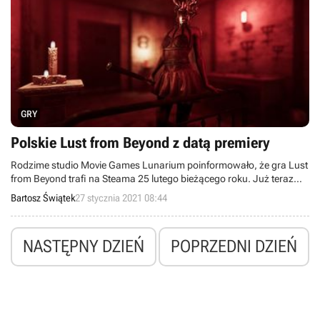
GRY
Polskie Lust from Beyond z datą premiery
Rodzime studio Movie Games Lunarium poinformowało, że gra Lust
from Beyond trafi na Steama 25 lutego bieżącego roku. Już teraz
możemy pobrać demo, prolog oraz epizod zatytułowany Scarlet.
Bartosz Świątek
27 stycznia 2021 08:44
NASTĘPNY DZIEŃ
POPRZEDNI DZIEŃ