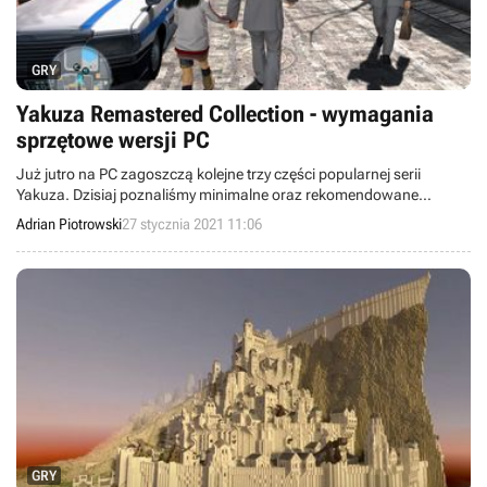
GRY
Yakuza Remastered Collection - wymagania
sprzętowe wersji PC
Już jutro na PC zagoszczą kolejne trzy części popularnej serii
Yakuza. Dzisiaj poznaliśmy minimalne oraz rekomendowane
wymagania sprzętowe.
Adrian Piotrowski
27 stycznia 2021 11:06
GRY