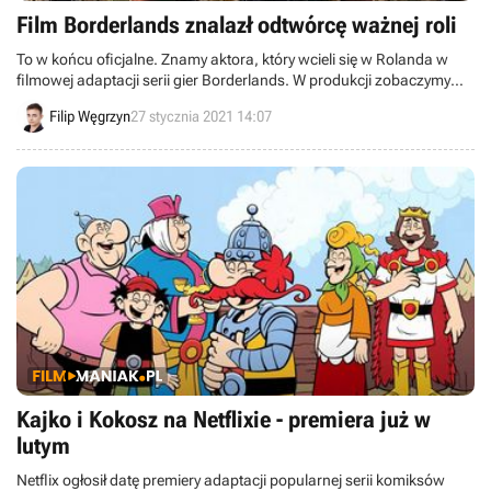
Film Borderlands znalazł odtwórcę ważnej roli
To w końcu oficjalne. Znamy aktora, który wcieli się w Rolanda w
filmowej adaptacji serii gier Borderlands. W produkcji zobaczymy
Kevina Harta na tle krajobrazów niebezpiecznej planety Pandory.
Filip Węgrzyn
27 stycznia 2021 14:07
Kajko i Kokosz na Netflixie - premiera już w
lutym
Netflix ogłosił datę premiery adaptacji popularnej serii komiksów