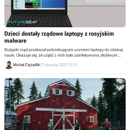
Dzieci dostały rządowe laptopy z rosyjskim
malware
Brytyjski rząd przekazał potrzebującym uczniom laptopy do zdalnej
nauki. Okazuje się, że część z nich była zainfekowana złośliwym
oprogramowaniem szpiegującym, najprawdopodobniej rosyjskiego
Michał Ciężadlik
27 stycznia 2021 12:51
pochodzenia.