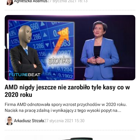
Agnieszka Adamus
27 stycznia 2021 16:13
z powrotu Kościldy.
AMD nigdy jeszcze nie zarobiło tyle kasy co w
2020 roku
Firma AMD odnotowała spory wzrost przychodów w 2020 roku.
Nacisk na pracę zdalną i wynikający z tego wysoki popyt na
elektronikę to skutki panującej pandemii koronawirusa.
Arkadiusz Strzała
27 stycznia 2021 15:30