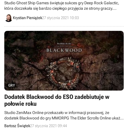
Studio Ghost Ship Games świętuje sukces gry Deep Rock Galactic,
która doczekała się bardzo ciepłego przyjęcia ze strony graczy.
Autorzy ujawnili wyniki jej sprzedaży, a także opublikowali
Krystian Pieniążek
27 stycznia 2021 10:03
infografikę obfitującą w rozmaite ciekawostki.
GRY
Dodatek Blackwood do ESO zadebiutuje w
połowie roku
Studio ZeniMax Online przekazało w informacji prasowej, że
dodatek Blackwood do gry MMORPG The Elder Scrolls Online ukaże
się na początku czerwca tego roku.
Bartosz Świątek
27 stycznia 2021 09:44