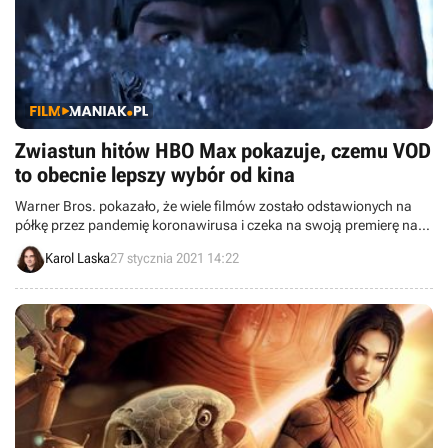
Zwiastun hitów HBO Max pokazuje, czemu VOD
to obecnie lepszy wybór od kina
Warner Bros. pokazało, że wiele filmów zostało odstawionych na
półkę przez pandemię koronawirusa i czeka na swoją premierę na
HBO Max. W nowym trailerze opublikowanym przez wytwórnie
Karol Laska
27 stycznia 2021 14:22
oglądamy sceny z Mortal Kombat, Godzilla vs. Kong czy The Suicide
Squad.