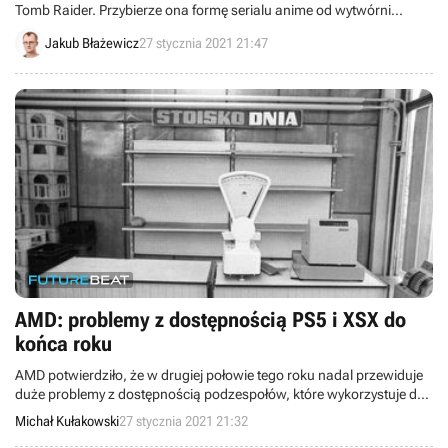
Tomb Raider. Przybierze ona formę serialu anime od wytwórni
Legendary.
Jakub Błażewicz
27 stycznia 2021 21:47
AMD: problemy z dostępnością PS5 i XSX do
końca roku
AMD potwierdziło, że w drugiej połowie tego roku nadal przewiduje
duże problemy z dostępnością podzespołów, które wykorzystuje do
produkcji układów graficznych, a także komponentów konsol Xbox
Michał Kułakowski
27 stycznia 2021 21:32
Series X/S oraz PlayStation 5.