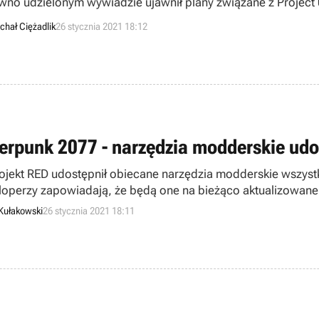
wno udzielonym wywiadzie ujawnił plany związane z Project 
wskiej Mości.
chał Ciężadlik
26 stycznia 2021 18:12
erpunk 2077 - narzędzia modderskie ud
ojekt RED udostępnił obiecane narzędzia modderskie wszys
operzy zapowiadają, że będą one na bieżąco aktualizowane w
Kułakowski
26 stycznia 2021 18:11