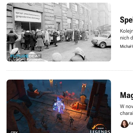
Spe
Kolej
nich d
Michał 
Mag
W now
chara
Ka
GRY