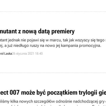
mutant z nową datą premiery
tant jednak nie pojawi się w marcu, tak jak wszyscy się tego
ej, a już niedługo ruszy na nowo jej kampania promocyjna.
rol Laska
26 stycznia 2021 18:40
ject 007 może być początkiem trylogii gi
liśmy kilka nowych szczegółów odnośnie nadchodzącej gry o 