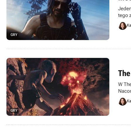
Jeden
tego 
Ka
GRY
The
W The
Nacon
Ka
GRY