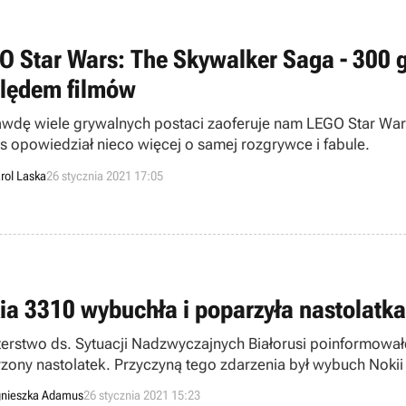
O Star Wars: The Skywalker Saga - 300 g
lędem filmów
wdę wiele grywalnych postaci zaoferuje nam LEGO Star War
 opowiedział nieco więcej o samej rozgrywce i fabule.
rol Laska
26 stycznia 2021 17:05
ia 3310 wybuchła i poparzyła nastolatka
terstwo ds. Sytuacji Nadzwyczajnych Białorusi poinformowało 
zony nastolatek. Przyczyną tego zdarzenia był wybuch Nokii
nieszka Adamus
26 stycznia 2021 15:23