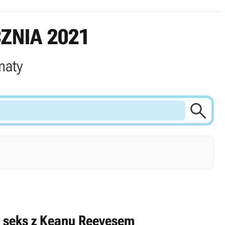
ZNIA 2021
maty

 seks z Keanu Reevesem