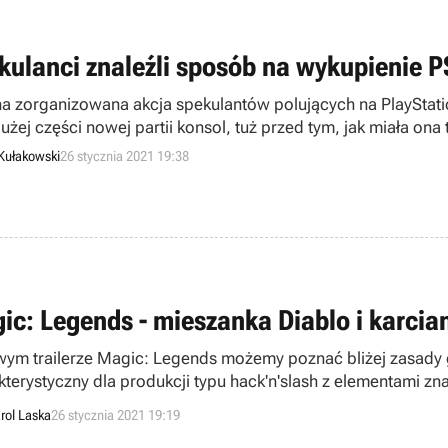
kulanci znaleźli sposób na wykupienie PS
na zorganizowana akcja spekulantów polujących na PlayStati
użej części nowej partii konsol, tuż przed tym, jak miała ona 
Kułakowski
26 stycznia 2021 19:38
ic: Legends - mieszanka Diablo i karcian
ym trailerze Magic: Legends możemy poznać bliżej zasady g
kterystyczny dla produkcji typu hack'n'slash z elementami zn
rol Laska
26 stycznia 2021 19:19