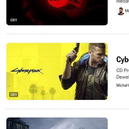
nieda
Króle
Mi
GRY
Cyb
CD Pr
Dewel
Michał 
GRY