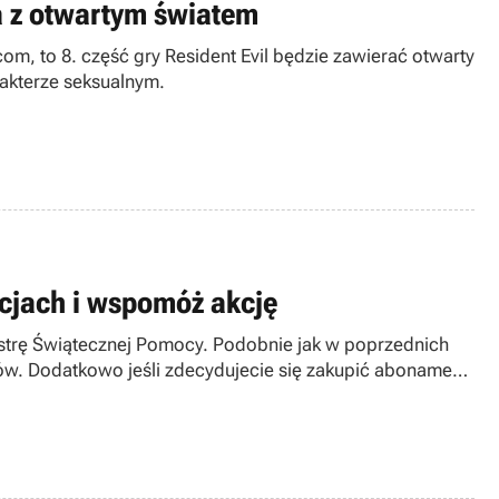
a z otwartym światem
m, to 8. część gry Resident Evil będzie zawierać otwarty
rakterze seksualnym.
acjach i wspomóż akcję
estrę Świątecznej Pomocy. Podobnie jak w poprzednich
ów. Dodatkowo jeśli zdecydujecie się zakupić abonament
 na rzecz fundacji.