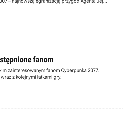
007 – najnowszą egranizacją przygód Agenta Jej
ostępnione fanom
tkim zainteresowanym fanom Cyberpunka 2077.
raz z kolejnymi łatkami gry.