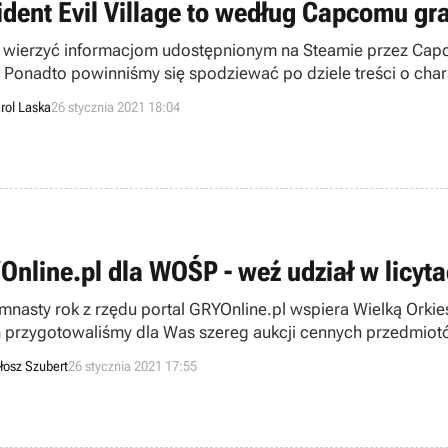
ident Evil Village to według Capcomu gr
i wierzyć informacjom udostępnionym na Steamie przez Capco
. Ponadto powinniśmy się spodziewać po dziele treści o cha
rol Laska
26 stycznia 2021 18:04
Online.pl dla WOŚP - weź udział w licyt
mnasty rok z rzędu portal GRYOnline.pl wspiera Wielką Orki
h przygotowaliśmy dla Was szereg aukcji cennych przedmiot
ronie w niedzielę, to cały dochód z niego zostanie przekazany
łosz Szubert
26 stycznia 2021 17:55