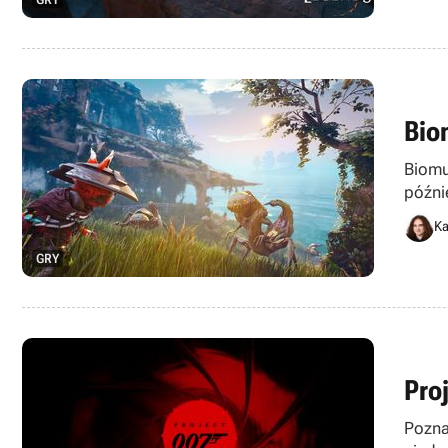
Bio
Biomu
późni
Ka
GRY
Pro
Pozna