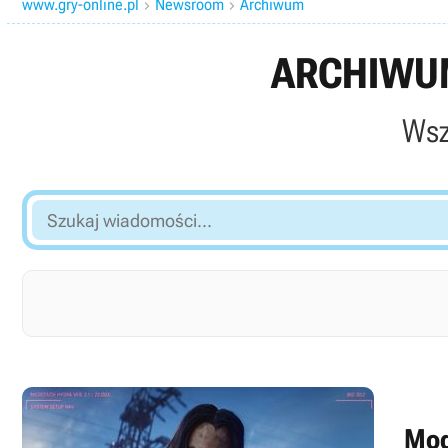
www.gry-online.pl
Newsroom
Archiwum


ARCHIWUM
Wsz
Szukaj
wiadomości...
Mod