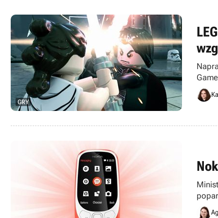
LEG
wzg
Napra
Games
Ka
GRY
Nok
Minis
popar
Ag