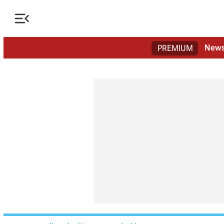

New
PREMIUM