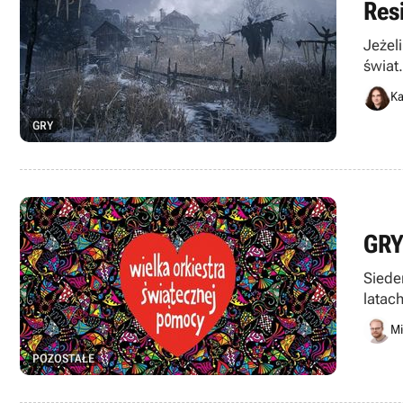
Res
Jeżel
świat
Ka
GRY
GRY
Siede
latac
na st
Mi
POZOSTAŁE