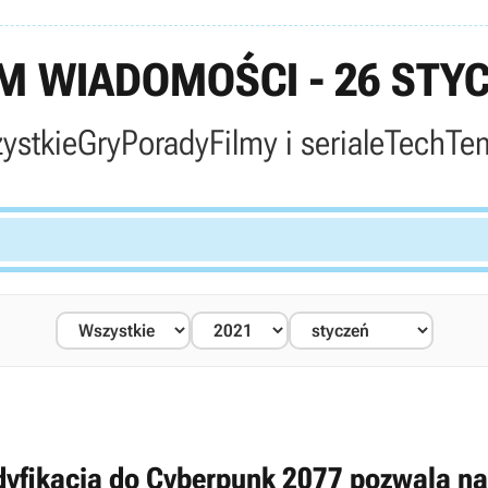
 WIADOMOŚCI - 26 STYC
ystkie
Gry
Porady
Filmy i seriale
Tech
Te
yfikacja do Cyberpunk 2077 pozwala na