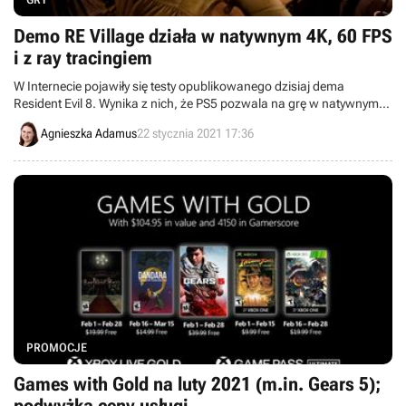
Demo RE Village działa w natywnym 4K, 60 FPS
i z ray tracingiem
W Internecie pojawiły się testy opublikowanego dzisiaj dema
Resident Evil 8. Wynika z nich, że PS5 pozwala na grę w natywnym
4K z włączoną opcją ray tracingu, zachowując przy tym przez
Agnieszka Adamus
22 stycznia 2021 17:36
większość czasu 60 FPS.
PROMOCJE
Games with Gold na luty 2021 (m.in. Gears 5);