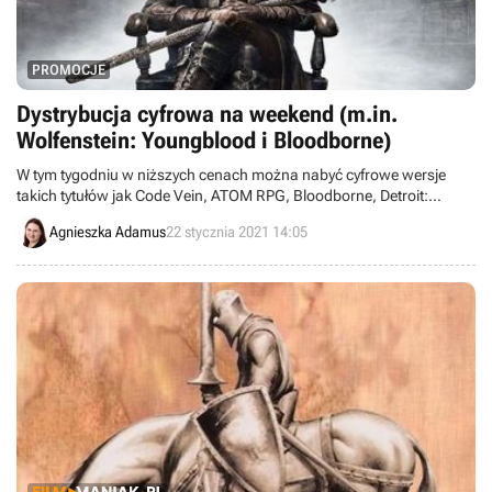
PROMOCJE
Dystrybucja cyfrowa na weekend (m.in.
Wolfenstein: Youngblood i Bloodborne)
W tym tygodniu w niższych cenach można nabyć cyfrowe wersje
takich tytułów jak Code Vein, ATOM RPG, Bloodborne, Detroit:
Become Human, Resident Evil: Operation Raccoon City, Wolfenstein:
Agnieszka Adamus
22 stycznia 2021 14:05
Youngblood, Crazy Taxi, This War of Mine, Until Dawn, Pathologic 2,
Sniper Ghost Warrior 3 oraz Barotrauma.