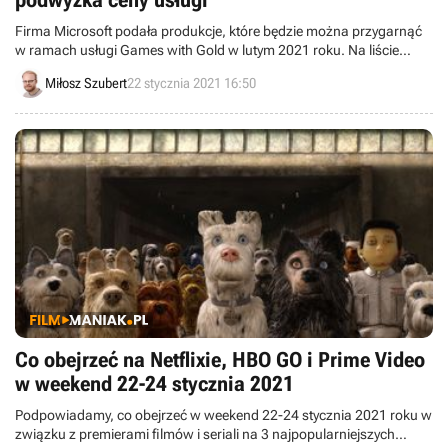
podwyżka ceny usługi
Firma Microsoft podała produkcje, które będzie można przygarnąć
w ramach usługi Games with Gold w lutym 2021 roku. Na liście
znalazły się między innymi Gears 5, Resident Evil oraz Indiana Jones
Miłosz Szubert
22 stycznia 2021 16:50
and the Emperor’s Tomb.
Co obejrzeć na Netflixie, HBO GO i Prime Video
w weekend 22-24 stycznia 2021
Podpowiadamy, co obejrzeć w weekend 22-24 stycznia 2021 roku w
związku z premierami filmów i seriali na 3 najpopularniejszych