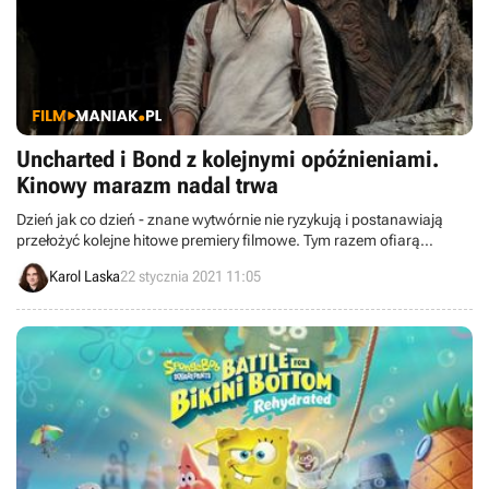
Uncharted i Bond z kolejnymi opóźnieniami.
Kinowy marazm nadal trwa
Dzień jak co dzień - znane wytwórnie nie ryzykują i postanawiają
przełożyć kolejne hitowe premiery filmowe. Tym razem ofiarą
opóźnień stało się Uncharted, a i wiemy w końcu, kiedy obejrzymy
Karol Laska
22 stycznia 2021 11:05
nowy film z agentem 007.