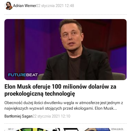
Adrian Werner
22 stycznia 2021 12:48
Elon Musk oferuje 100 milionów dolarów za
proekologiczną technologię
Obecność dużej ilości dwutlenku węgla w atmosferze jest jednym z
największych wyzwań stojących przed ekologami. Elon Musk
zamierza nagrodzić twórcę najbardziej efektywnej metody usuwania
Bartłomiej Sagan
22 stycznia 2021 12:10
gazu cieplarnianego z atmosfery.