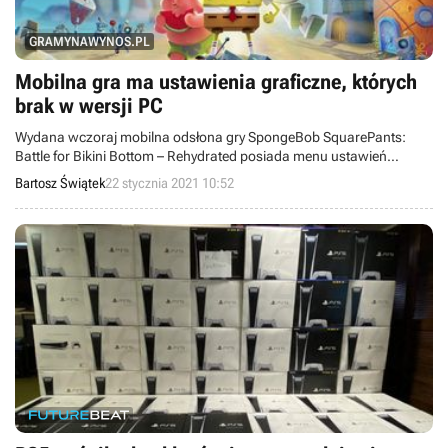
GRAMYNAWYNOS.PL
Mobilna gra ma ustawienia graficzne, których
brak w wersji PC
Wydana wczoraj mobilna odsłona gry SpongeBob SquarePants:
Battle for Bikini Bottom – Rehydrated posiada menu ustawień
graficznych. Podobnego „bajeru” nie znajdziemy w wersji
Bartosz Świątek
22 stycznia 2021 10:52
pecetowej.