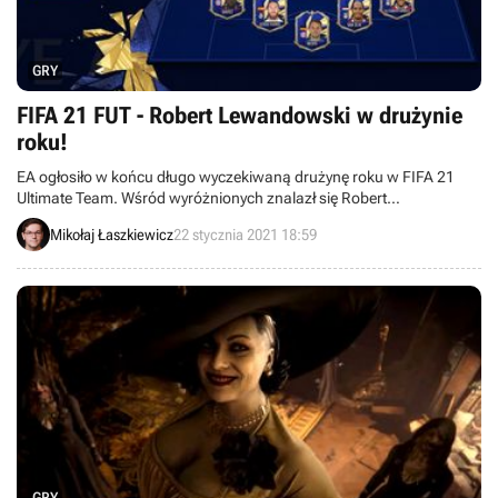
GRY
FIFA 21 FUT - Robert Lewandowski w drużynie
roku!
EA ogłosiło w końcu długo wyczekiwaną drużynę roku w FIFA 21
Ultimate Team. Wśród wyróżnionych znalazł się Robert
Lewandowski.
Mikołaj Łaszkiewicz
22 stycznia 2021 18:59
GRY