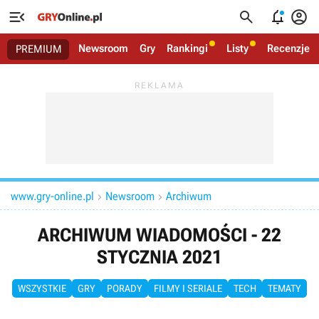




Newsroom
Gry
Rankingi
Listy
Recenzje
PREMIUM
www.gry-online.pl
Newsroom
Archiwum


ARCHIWUM WIADOMOŚCI - 22
STYCZNIA 2021
WSZYSTKIE
GRY
PORADY
FILMY I SERIALE
TECH
TEMATY