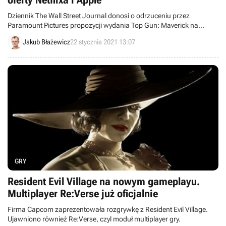
oferty Netflixa i Apple
Dziennik The Wall Street Journal donosi o odrzuceniu przez
Paramount Pictures propozycji wydania Top Gun: Maverick na
platformach dystrybucji cyfrowej. Wytwórnia przewiduje bowiem
Jakub Błażewicz
22 stycznia 2021 13:07
ogromne zyski z premiery kinowej.
GRY
Resident Evil Village na nowym gameplayu.
Multiplayer Re:Verse już oficjalnie
Firma Capcom zaprezentowała rozgrywkę z Resident Evil Village.
Ujawniono również Re:Verse, czyl moduł multiplayer gry.