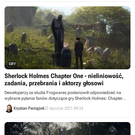
GRY
Sherlock Holmes Chapter One - nieliniowość,
zadania, przebrania i aktorzy głosowi
Deweloperzy ze studia Frogwares postanowili odpowiedzieć na
wybrane pytania fanów dotyczące gry Sherlock Holmes: Chapter
One. Dzięki temu poznaliśmy liczbę głównych zadań i nazwiska
Krystian Pieniążek
22 stycznia 2021 09:33
najważniejszych aktorów głosowych, a także dowiedzieliśmy się,
jaką rolę w tym tytule odegrają przebrania.