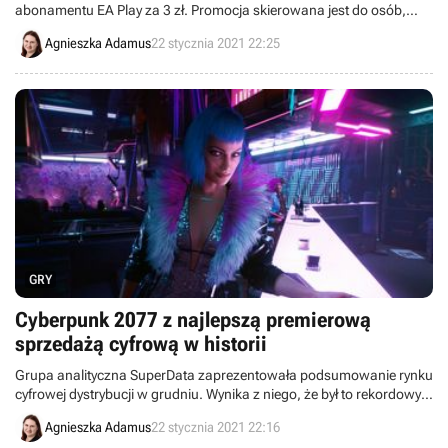
abonamentu EA Play za 3 zł. Promocja skierowana jest do osób,
które wcześniej nie miały aktywnej usługi.
Agnieszka Adamus
22 stycznia 2021 22:25
GRY
Cyberpunk 2077 z najlepszą premierową
sprzedażą cyfrową w historii
Grupa analityczna SuperData zaprezentowała podsumowanie rynku
cyfrowej dystrybucji w grudniu. Wynika z niego, że był to rekordowy
miesiąc dla tego segmentu. Swój udział ma w tym między innymi
Agnieszka Adamus
22 stycznia 2021 22:16
Cyberpunk 2077, który okazał się największym premierowym