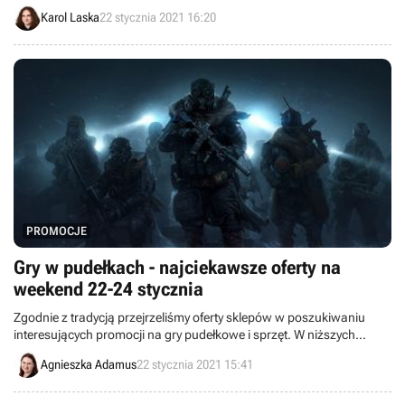
platformach streamingowych: Netfliksie, HBO GO i Amazon Prime
Karol Laska
22 stycznia 2021 16:20
Video.
PROMOCJE
Gry w pudełkach - najciekawsze oferty na
weekend 22-24 stycznia
Zgodnie z tradycją przejrzeliśmy oferty sklepów w poszukiwaniu
interesujących promocji na gry pudełkowe i sprzęt. W niższych
cenach zakupicie między innymi Blair Witch, Subnauticę, Wasteland
Agnieszka Adamus
22 stycznia 2021 15:41
3 i Immortals: Fenyx Rising.