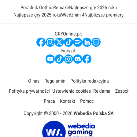
Poradnik Gothic Remake
Najlepsze gry 2026 roku
Najlepsze gry 2025 roku
Wiedźmin 4
Najbliższe premiery
GRYOnline.pl:
tvgry.pl:
O nas
Regulamin
Polityka redakcyjna
Polityka prywatności
Ustawienia cookies
Reklama
Zespół
Praca
Kontakt
Pomoc
Copyright © 2000 -
2026
Webedia Polska SA