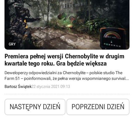
GRY
Premiera pełnej wersji Chernobylite w drugim
kwartale tego roku. Gra będzie większa
Deweloperzy odpowiedzialni za Chernobylite – polskie studio The
Farm 51 – poinformowali, że pełna wersja wspomnianego survival
horroru ukaże się dopiero w drugim kwartale bieżącego roku. Gra
Bartosz Świątek
22 stycznia 2021 09:13
będzie jednak bardziej rozbudowana.
NASTĘPNY DZIEŃ
POPRZEDNI DZIEŃ