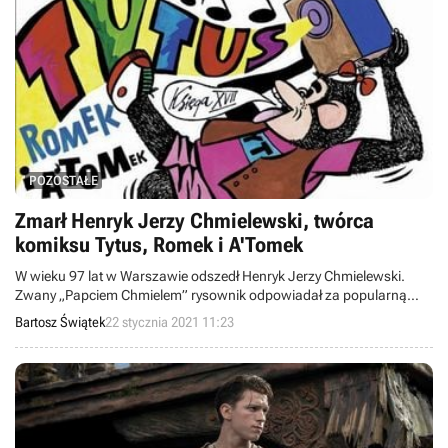
POZOSTAŁE
Zmarł Henryk Jerzy Chmielewski, twórca
komiksu Tytus, Romek i A'Tomek
W wieku 97 lat w Warszawie odszedł Henryk Jerzy Chmielewski.
Zwany „Papciem Chmielem” rysownik odpowiadał za popularną
niegdyś serię komiksów Tytus, Romek i A’Tomek.
Bartosz Świątek
22 stycznia 2021 11:23