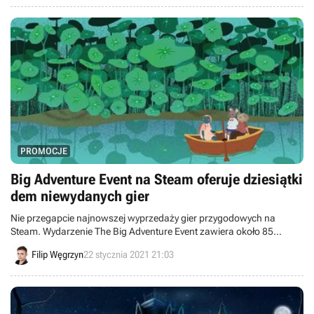
sukcesem sprzedażowym w historii.
PROMOCJE
Big Adventure Event na Steam oferuje dziesiątki
dem niewydanych gier
Nie przegapcie najnowszej wyprzedaży gier przygodowych na
Steam. Wydarzenie The Big Adventure Event zawiera około 85
tytułów z gatunku i aż 30 wersji demo nadchodzących produkcji
Filip Węgrzyn
22 stycznia 2021 21:03
indie, a to tylko jedna z atrakcji.