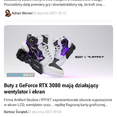
Poznaliśmy datę premiery gry i dowiedzieliśmy się, że trafi ona
również na PlayStation 4 i Xboksa One. Na PS5 zadebiutowało
Adrian Werner
22 stycznia 2021 10:15
pierwsze demo, zatytułowane Maiden, a firma Capcom ujawniła
szczegóły specjalnych wydań projektu, w tym edycji kolekcjonerskiej.
Buty z GeForce RTX 3080 mają działający
wentylator i ekran
Firma Artifact Studios / RTFKT zaprezentowała obuwie wyposażone
w ekran LCD, wentylator oraz… replikę flagowej karty graficznej
Nvidii – GeForce’a RTX 3080.
Bartosz Świątek
22 stycznia 2021 09:54