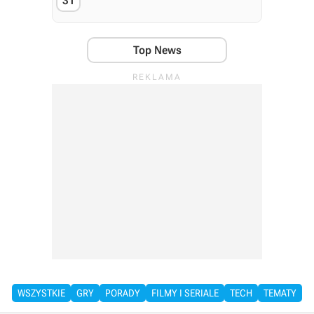
31
Top News
WSZYSTKIE
GRY
PORADY
FILMY I SERIALE
TECH
TEMATY