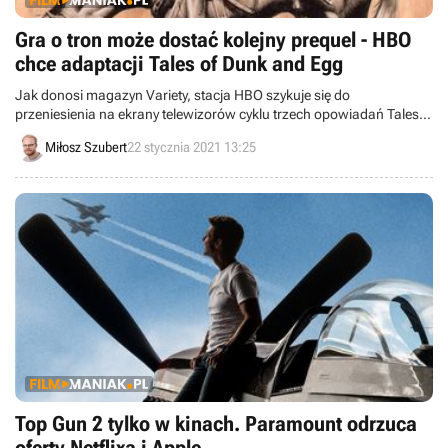
Gra o tron może dostać kolejny prequel - HBO
chce adaptacji Tales of Dunk and Egg
Jak donosi magazyn Variety, stacja HBO szykuje się do
przeniesienia na ekrany telewizorów cyklu trzech opowiadań Tales
of Dunk and Egg (w Polsce wydane jako Opowieści z Siedmiu
Miłosz Szubert
22 stycznia 2021 13:25
Królestw), których autorem jest George R.R. Martin. Ich akcja
rozgrywa się w uniwersum Gry o tron na 90 lat przed wydarzeniami
znanymi z książkowego cyklu i serialu.
Top Gun 2 tylko w kinach. Paramount odrzuca