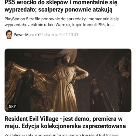
PS5 wróciło do sklepów i momentalnie się
wyprzedało; scalperzy ponownie atakują
PlayStation 5 trafiło ponownie do sprzedaży i momentalnie się
wyprzedało. Jeśli nie udało Wam się kupić konsoli PS5, to
prawdopodobnie ubiegli was korzystający z botów scalperzy.
Paweł Musiolik
22 stycznia 2021 10:41
GRY
Resident Evil Village - jest demo, premiera w
maju. Edycja kolekcjonerska zaprezentowana
Zostaliśmy zalani nowymi informacjami o Resident Evil Village.