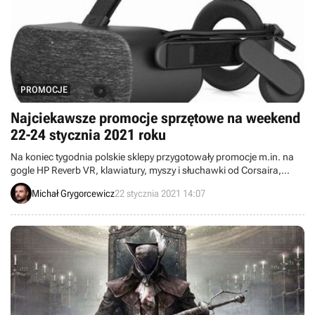
PROMOCJE
Najciekawsze promocje sprzętowe na weekend
22-24 stycznia 2021 roku
Na koniec tygodnia polskie sklepy przygotowały promocje m.in. na
gogle HP Reverb VR, klawiatury, myszy i słuchawki od Corsaira,
Razera oraz Logitecha, monitory Acera i dyski SSD KIOXIA.
Michał Grygorcewicz
22 stycznia 2021 14:07