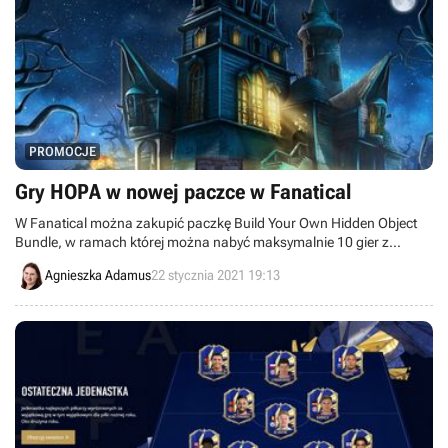
PROMOCJE
Gry HOPA w nowej paczce w Fanatical
W Fanatical można zakupić paczkę Build Your Own Hidden Object
Bundle, w ramach której można nabyć maksymalnie 10 gier z
gatunku HOPA.
Agnieszka Adamus
22 stycznia 2021 19:13