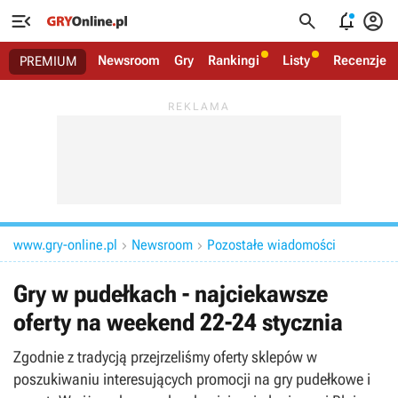




Newsroom
Gry
Rankingi
Listy
Recenzje
PREMIUM
www.gry-online.pl
Newsroom
Pozostałe wiadomości


Gry w pudełkach - najciekawsze
oferty na weekend 22-24 stycznia
Zgodnie z tradycją przejrzeliśmy oferty sklepów w
poszukiwaniu interesujących promocji na gry pudełkowe i