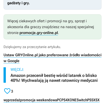
gadżety i gry.
Więcej ciekawych ofert i promocji na gry, sprzęt i
akcesoria dla graczy znajdziesz na naszej specjalnej
stronie
promocje.gry-online.pl
.
Dziękujemy za przeczytanie artykułu.
Ustaw GRYOnline.pl jako preferowane źródło wiadomości
w Google
WIĘCEJ:
Amazon przecenił bestię wśród latarek o blisko
40%! Wychwalają ją nawet ratownicy medyczni

3
wyprzedaż
promocja weekendowa
PC
PS4
XONE
Switch
PS5
XSX