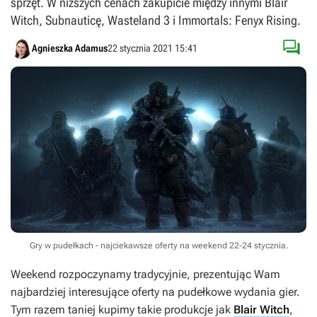
sprzęt. W niższych cenach zakupicie między innymi Blair
Witch, Subnauticę, Wasteland 3 i Immortals: Fenyx Rising.

Agnieszka Adamus
22 stycznia 2021 15:41
Gry w pudełkach - najciekawsze oferty na weekend 22-24 stycznia.
Weekend rozpoczynamy tradycyjnie, prezentując Wam
najbardziej interesujące oferty na pudełkowe wydania gier.
Tym razem taniej kupimy takie produkcje jak
Blair Witch
,