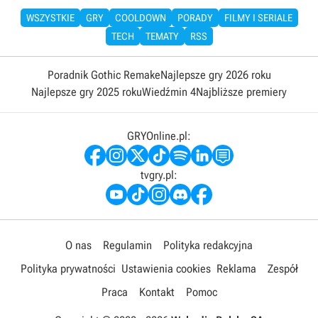
WSZYSTKIE
GRY
COOLDOWN
PORADY
FILMY I SERIALE
TECH
TEMATY
RSS
Poradnik Gothic Remake
Najlepsze gry 2026 roku
Najlepsze gry 2025 roku
Wiedźmin 4
Najbliższe premiery
GRYOnline.pl:
tvgry.pl:
O nas
Regulamin
Polityka redakcyjna
Polityka prywatności
Ustawienia cookies
Reklama
Zespół
Praca
Kontakt
Pomoc