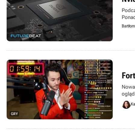
Podcz
Ponad
Bartłom
For
Nowa 
ogląd
Ka
GRY