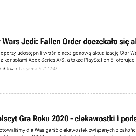
r Wars Jedi: Fallen Order doczekało się a
operzy udostępnili właśnie next-genową aktualizację Star Wa
 z konsolami Xbox Series X/S, a także PlayStation 5, oferuj
ielczość.
Kułakowski
12 stycznia 2021 17:48
biscyt Gra Roku 2020 - ciekawostki i p
otowaliśmy dla Was garść ciekawostek związanych z zakoń