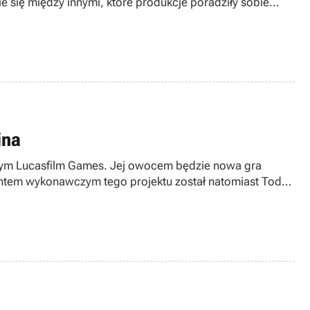
e się między innymi, które produkcje poradziły sobie
rta walka.
ina
nym Lucasfilm Games. Jej owocem będzie nowa gra
entem wykonawczym tego projektu został natomiast Todd