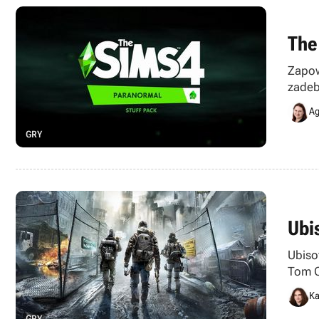
The
Zapow
zadeb
Ag
GRY
Ubi
Ubiso
Tom C
ma.
Ka
GRY