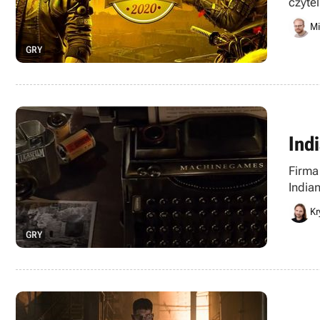
czyte
najgor
Mi
GRY
Ind
Firma
India
Howa
Kr
GRY