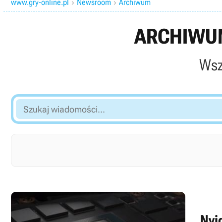
www.gry-online.pl
Newsroom
Archiwum


ARCHIWUM
Wsz
Szukaj
wiadomości...
Nvi