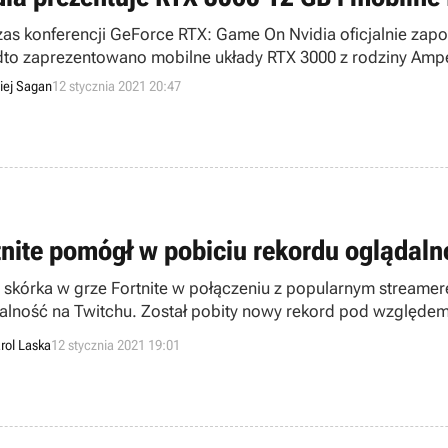
as konferencji GeForce RTX: Game On Nvidia oficjalnie zapo
to zaprezentowano mobilne układy RTX 3000 z rodziny Amp
iej Sagan
12 stycznia 2021 20:47
tnite pomógł w pobiciu rekordu oglądaln
skórka w grze Fortnite w połączeniu z popularnym streamerem
alność na Twitchu. Został pobity nowy rekord pod względem 
rol Laska
12 stycznia 2021 19:01