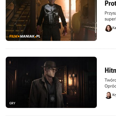
Pro
Przys
super
Ka
Hit
Twórc
Opróc
Kr
GRY