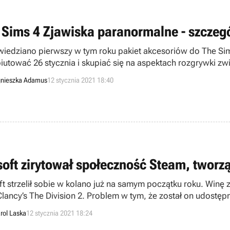
 Sims 4 Zjawiska paranormalne - szczegó
iedziano pierwszy w tym roku pakiet akcesoriów do The Si
iutować 26 stycznia i skupiać się na aspektach rozgrywki z
nieszka Adamus
12 stycznia 2021 18:40
soft zirytował społeczność Steam, tworzą
ft strzelił sobie w kolano już na samym początku roku. Winę 
lancy’s The Division 2. Problem w tym, że został on udostęp
rol Laska
12 stycznia 2021 18:24