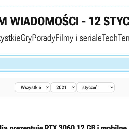
 WIADOMOŚCI - 12 STYC
ystkie
Gry
Porady
Filmy i seriale
Tech
Te
dia prezentuje RTX 3060 12 GB i mobilne