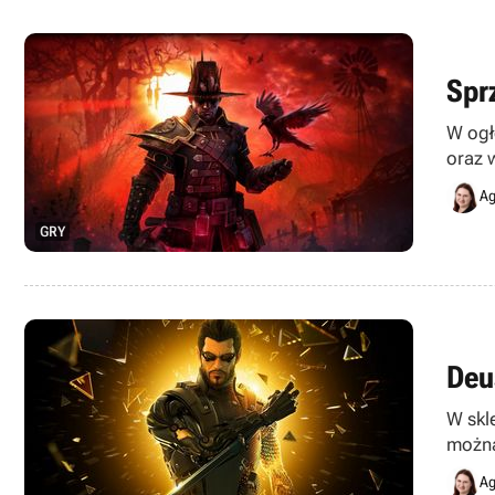
Spr
W ogł
oraz 
Ag
GRY
Deu
W skl
można
Ag