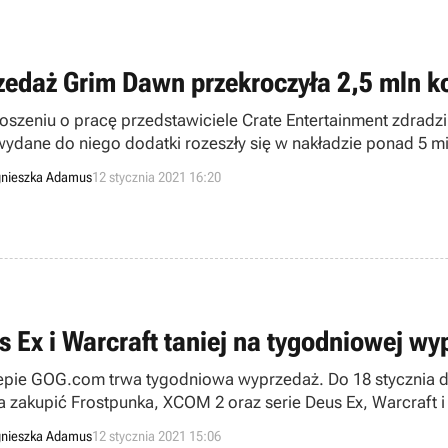
zedaż Grim Dawn przekroczyła 2,5 mln ko
oszeniu o pracę przedstawiciele Crate Entertainment zdradzil
wydane do niego dodatki rozeszły się w nakładzie ponad 5 mi
nieszka Adamus
12 stycznia 2021 16:20
s Ex i Warcraft taniej na tygodniowej 
epie GOG.com trwa tygodniowa wyprzedaż. Do 18 stycznia d
 zakupić Frostpunka, XCOM 2 oraz serie Deus Ex, Warcraft i
nieszka Adamus
12 stycznia 2021 15:06