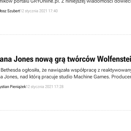
lników portalu GRYOnline.pl. Z niniejszej wiadomości dowieci
zej oraz między którymi tytułami toczyła się najbardziej zaża
łosz Szubert
12 stycznia 2021 17:40
iana Jones nową grą twórców Wolfenste
 Bethesda ogłosiła, że nawiązała współpracę z reaktywowa
na Jones, nad którą pracuje studio Machine Games. Produc
rd.
ystian Pieniążek
12 stycznia 2021 17:28