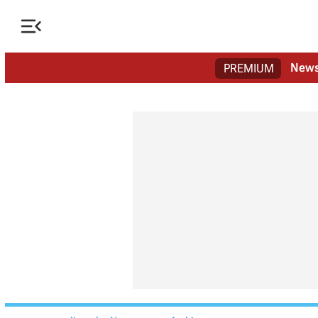

New
PREMIUM