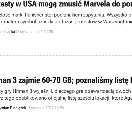
testy w USA mogą zmusić Marvela do po
złość marki Punisher stoi pod znakiem zapytania. Wszystko pr
bohatera symbol czaszki podczas protestów w Waszyngtonie
rol Laska
12 stycznia 2021 17:20
man 3 zajmie 60-70 GB; poznaliśmy listę 
y gry Hitman 3 wyjaśnili, dlaczego gra z zawartością dwóch
z tego opublikowano oficjalną listę sześciu lokacji, które Ag
ystian Pieniążek
12 stycznia 2021 16:56