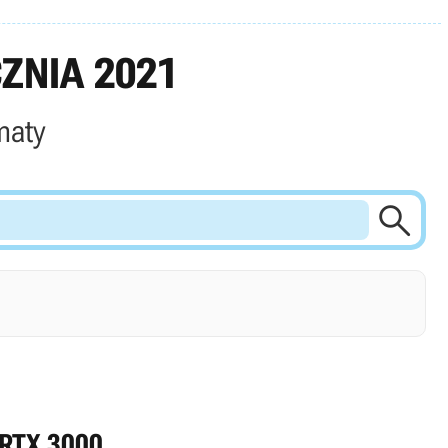
ZNIA 2021
maty

 RTX 3000