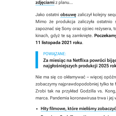
zdjęciami
z planu…
Jako ostatni
obsuwę
zaliczył kolejny seq
Mimo że produkcja zaliczyła ostatnio
zapoznać się Sony oraz ojciec reżysera, t
kinach, gdyż te są zamknięte.
Poczekamy 
11 listopada 2021 roku
.
POWIĄZANE:
Za miesiąc na Netflixa powróci bijąc
najgłośniejszych produkcji 2025 ro
Nie ma się co okłamywać – więcej opóźni
zobaczymy najprawdopodobniej tylko te fi
Zrobi tak na przykład
Godzilla vs. Kong
marca. Pandemia koronawirusa trwa i jej 
Hity filmowe, które mieliśmy zobaczy