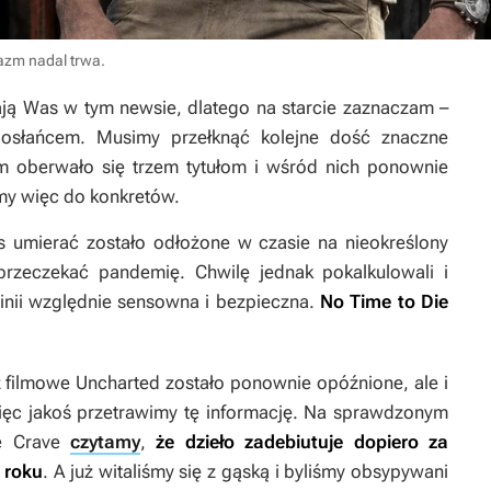
azm nadal trwa.
kają Was w tym newsie, dlatego na starcie zaznaczam –
 posłańcem. Musimy przełknąć kolejne dość znaczne
m oberwało się trzem tytułom i wśród nich ponownie
źmy więc do konkretów.
as umierać
zostało odłożone w czasie na nieokreślony
przeczekać pandemię. Chwilę jednak pokalkulowali i
opinii względnie sensowna i bezpieczna.
No Time to Die
eż filmowe
Uncharted
zostało ponownie opóźnione, ale i
ięc jakoś przetrawimy tę informację. Na sprawdzonym
re Crave
czytamy
,
że dzieło zadebiutuje dopiero za
 roku
. A już witaliśmy się z gąską i byliśmy obsypywani