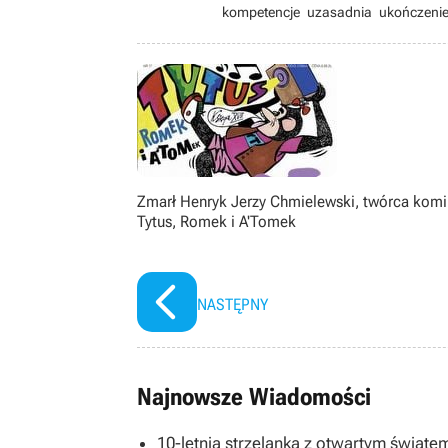
kompetencje uzasadnia ukończenie
groznawczą. W GOL-u działa od mar
następnie wbił do newsroomu, a w 
redaguje i tworzy treści w dziale pub
filmy – ubóstwia surrealizm i post
przez 2 lata biegać na B-klasowych
filozofuje, więc uważajcie na jego tek
Zmarł Henryk Jerzy Chmielewski, twórca kom
Tytus, Romek i A'Tomek
NASTĘPNY
Najnowsze Wiadomości
10-letnia strzelanka z otwartym światem