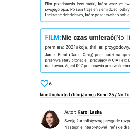
zobaczyć Toma Hollanda (Nathan Drake), Ma
Film przedstawia losy matki, która wraz ze sw
Moncada), Sophię Ali (Chloe Frazer), Tati Gabrie
swojego ojca. Po serii trzęsień ziemi dzieci od
w Barcelonie, Walencji, Lloret de Mar, Berlinie i 
i sekretne dziedzictwo, które pozostawił po sobie
FILM:
Nie czas umierać
(No T
premiera: 2021
akcja, thriller, przygodowy
James Bond (Daniel Craig) przechodzi na upra
przerywa stary przyjaciel, pracujący w CIA Feli
naukowca. Agent 007 postanawia przerwać emeryt

6
kino
Uncharted (film)
James Bond 25 / No Tim
Autor:
Karol Laska
Swoją żurnalistyczną przygodę rozpo
Następnie interpretował irańskie dra