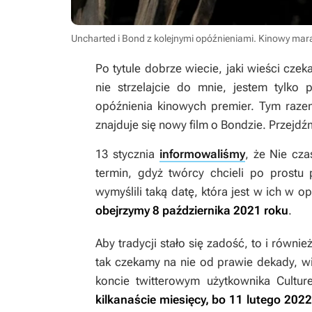
Uncharted i Bond z kolejnymi opóźnieniami. Kinowy mar
Po tytule dobrze wiecie, jaki wieści cze
nie strzelajcie do mnie, jestem tylko
opóźnienia kinowych premier. Tym raze
znajduje się nowy film o Bondzie. Przejd
13 stycznia
informowaliśmy
, że
Nie cz
termin, gdyż twórcy chcieli po prostu 
wymyślili taką datę, która jest w ich w 
obejrzymy 8 października 2021 roku
.
Aby tradycji stało się zadość, to i równi
tak czekamy na nie od prawie dekady, w
koncie twitterowym użytkownika Cultu
kilkanaście miesięcy, bo 11 lutego 2022