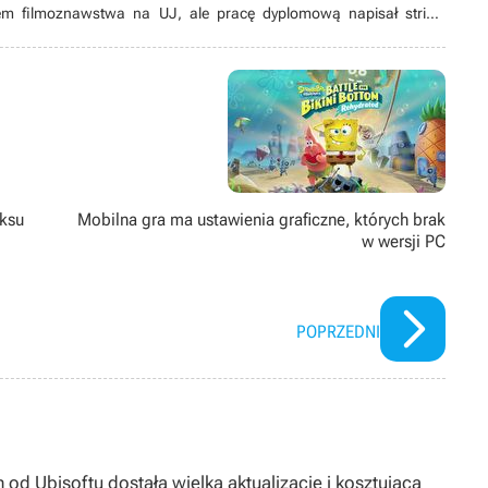
m filmoznawstwa na UJ, ale pracę dyplomową napisał stricte
ca 2020 roku, na początku skrobał na potęgę o kinematografii,
pewnym momencie stał się człowiekiem od wszystkiego. Aktualnie
licystyki. Od lat męczy najdziwniejsze „indyki” i ogląda arthouse’owe
modernizm. Docenia siłę absurdu. Pewnie dlatego zdecydował się
 boiskach jako sędzia piłkarski (z marnym skutkiem). Przesadnie
sty.
iksu
Mobilna gra ma ustawienia graficzne, których brak
w wersji PC
POPRZEDNI
 od Ubisoftu dostała wielką aktualizację i kosztującą