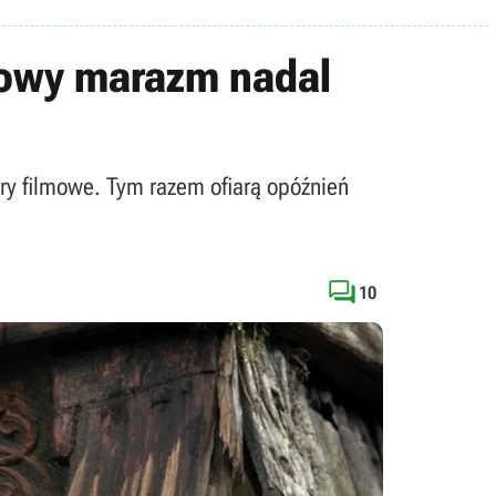
nowy marazm nadal
ery filmowe. Tym razem ofiarą opóźnień

10