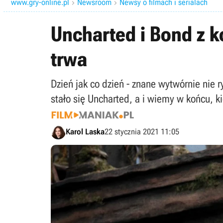
www.gry-online.pl
Newsroom
Newsy o filmach i serialach


Uncharted i Bond z 
trwa
Dzień jak co dzień - znane wytwórnie nie 
stało się Uncharted, a i wiemy w końcu, 
Karol Laska
22 stycznia 2021 11:05