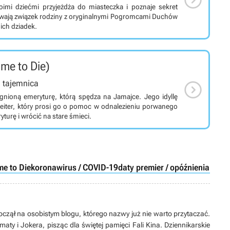
rka Wahlberga (Sully), Antonio Banderasa (Santiago
oimi dziećmi przyjeżdża do miasteczka i poznaje sekret
lle (Braddock) oraz Pingiego Moli (Hugo). Zdjęcia kręcono
krywają związek rodziny z oryginalnymi Pogromcami Duchów
Poczdamie.
 ich dziadek.
ime to Die)

, tajemnica
gnioną emeryturę, którą spędza na Jamajce. Jego idyllę
x Leiter, który prosi go o pomoc w odnalezieniu porwanego
urę i wrócić na stare śmieci.
e to Die
koronawirus / COVID-19
daty premier / opóźnienia (film
czął na osobistym blogu, którego nazwy już nie warto przytaczać.
maty i Jokera, pisząc dla świętej pamięci Fali Kina. Dziennikarskie