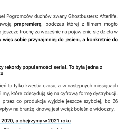
uel
Pogromców duchów
zwany
Ghostbusters: Afterlife
.
 swoją
prapremierę
, podczas której z filmem mogło
o jeszcze trochę za wcześnie na pojawienie się dzieła w
więc sobie przynajmniej do jesieni, a konkretnie do
y rekordy popularności serial. To była jedna z
ku
eń to tylko kwestia czasu, a w następnych miesiącach
lmy, które zdecydują się na cyfrową formę dystrybucji.
, przez co produkcja wyjdzie jeszcze szybciej, bo 26
wpływ na branżę kinową jest wciąż boleśnie widoczny.
ć 2020, a obejrzymy w 2021 roku