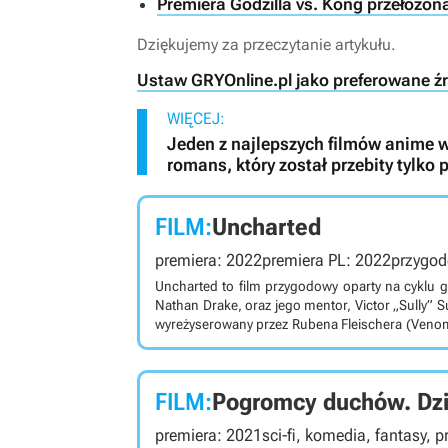
Premiera Godzilla vs. Kong przełożona
Dziękujemy za przeczytanie artykułu.
Ustaw GRYOnline.pl jako preferowane ź
WIĘCEJ:
Jeden z najlepszych filmów anime 
romans, który został przebity tylko
FILM:
Uncharted
premiera: 2022
premiera PL: 2022
przygod
Uncharted to film przygodowy oparty na cyklu 
Nathan Drake, oraz jego mentor, Victor „Sully” Sulliva
wyreżyserowany przez Rubena Fleischera (Venom
cyklu gier stworzonych przez studio Naug
opowiedzianymi w cyfrowych oryginałach. Mło
swojego mentora, Victora „Sully'ego” Sullivana
FILM:
Pogromcy duchów. Dz
lat wcześniej został utracony przez ród Moncad
niezwykłą przygodę, która zabierze bohaterów w 
premiera: 2021
sci-fi, komedia, fantasy, 
czele z bezwzględnym Santiago Moncadą chcą