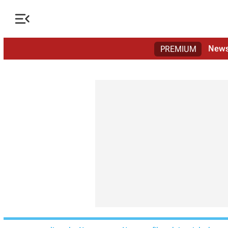

New
PREMIUM