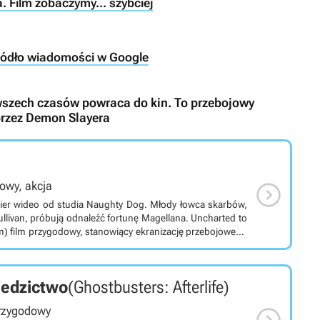
. Film zobaczymy... szybciej
ródło wiadomości w Google
wszech czasów powraca do kin. To przebojowy
 przez Demon Slayera

owy, akcja
gier wideo od studia Naughty Dog. Młody łowca skarbów,
n, próbują odnaleźć fortunę Magellana. Uncharted to
) film przygodowy, stanowiący ekranizację przebojowego
hty Dog. Jego akcja rozgrywa się przed historiami
dy awanturnik Nathan Drake zostaje zwerbowany przez
, w celu zdobycia skarbu Ferdynanda Magellana, który 500
iedzictwo
(Ghostbusters: Afterlife)
a. To, co zaczyna się jako prosty skok, przeradza się w
różne zakątki świata i postawi przed nimi masę wyzwań, na

przygodowy
cym zgarnąć fortunę dla siebie. W produkcji możemy