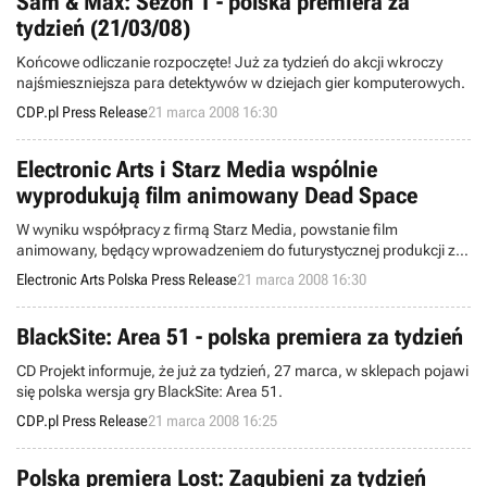
Sam & Max: Sezon 1 - polska premiera za
tydzień (21/03/08)
Końcowe odliczanie rozpoczęte! Już za tydzień do akcji wkroczy
najśmieszniejsza para detektywów w dziejach gier komputerowych.
CDP.pl Press Release
21 marca 2008 16:30
Electronic Arts i Starz Media wspólnie
wyprodukują film animowany Dead Space
W wyniku współpracy z firmą Starz Media, powstanie film
animowany, będący wprowadzeniem do futurystycznej produkcji z
gatunku survival horror pt. Dead Space™. Fabuła filmu ma
Electronic Arts Polska Press Release
21 marca 2008 16:30
przedstawiać to, co stało się przed wydarzeniami z gry. Starz Media
uczestniczy również w pracach nad produkcjami animowanymi,
bazującymi na dwóch innych markach z katalogu Electronic Arts.
BlackSite: Area 51 - polska premiera za tydzień
Animowany prequel gry Dead Space zo
CD Projekt informuje, że już za tydzień, 27 marca, w sklepach pojawi
się polska wersja gry BlackSite: Area 51.
CDP.pl Press Release
21 marca 2008 16:25
Polska premiera Lost: Zagubieni za tydzień