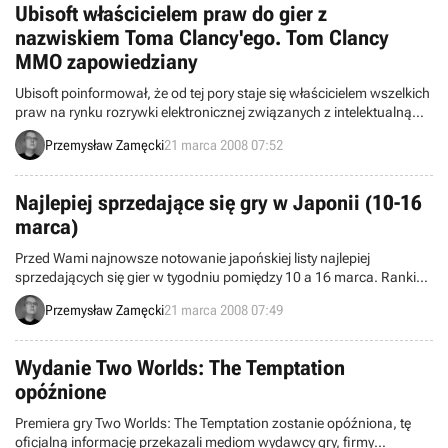
Ubisoft właścicielem praw do gier z
nazwiskiem Toma Clancy'ego. Tom Clancy
MMO zapowiedziany
Ubisoft poinformował, że od tej pory staje się właścicielem wszelkich
praw na rynku rozrywki elektronicznej związanych z intelektualną
własnością kojarzoną z nazwiskiem Toma Clancy’ego –
Przemysław Zamęcki
21 marca 2008 07:52
amerykańskiego pisarza specjalizującego się w literaturze political
fiction.
Najlepiej sprzedające się gry w Japonii (10-16
marca)
Przed Wami najnowsze notowanie japońskiej listy najlepiej
sprzedających się gier w tygodniu pomiędzy 10 a 16 marca. Ranking
stworzony został dzięki monitoringowi przeprowadzanemu przez
Przemysław Zamęcki
21 marca 2008 07:49
organizację Media Create, zajmującą się badaniem i analizą rynku w
Japonii.
Wydanie Two Worlds: The Temptation
opóźnione
Premiera gry Two Worlds: The Temptation zostanie opóźniona, tę
oficjalną informację przekazali mediom wydawcy gry, firmy