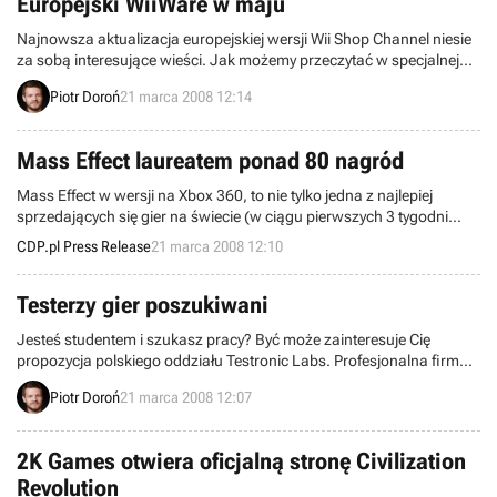
Europejski WiiWare w maju
Najnowsza aktualizacja europejskiej wersji Wii Shop Channel niesie
za sobą interesujące wieści. Jak możemy przeczytać w specjalnej
notce informującej o tym fakcie użytkowników konsoli Wii, debiut
Piotr Doroń
21 marca 2008 12:14
usługi WiiWare w regionach objętych systemem PAL (Europa i
Australia) powinien nastąpić w maju bieżącego roku.
Mass Effect laureatem ponad 80 nagród
Mass Effect w wersji na Xbox 360, to nie tylko jedna z najlepiej
sprzedających się gier na świecie (w ciągu pierwszych 3 tygodni
sprzedano ponad milion egzemplarzy na całym świecie!). Mass
CDP.pl Press Release
21 marca 2008 12:10
Effect to również jedna z najwyżej ocenianych gier w historii -
otrzymała od zachodnich mediów ponad 80 nagród.
Testerzy gier poszukiwani
Jesteś studentem i szukasz pracy? Być może zainteresuje Cię
propozycja polskiego oddziału Testronic Labs. Profesjonalna firma
testowa z branży rozrywki domowej oraz gier wideo poszukuje
Piotr Doroń
21 marca 2008 12:07
pracowników, którzy mogliby współtworzyć dział testów
funkcjonalności gier.
2K Games otwiera oficjalną stronę Civilization
Revolution