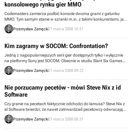
konsolowego rynku gier MMO
Codemasters zamierza podbić konsole dwoma grami z gatunku
MMO. Tym samym stanie w szranki m.in. z takimi konkurentami, jak
The Agency (Sony), Age of Conan: Hyborian Adventures (Funcom) i
Przemysław Zamęcki
21 marca 2008 10:31
tajemniczy projekt koreańskiego NCSoftu.
Kim zagramy w SOCOM: Confrontation?
Jedną z najpopularniejszych serii gier dostępnych tylko i wyłącznie
na platformy Sony jest SOCOM. Obecnie w studiu Slant Six Games
produkowana jest z myślą o posiadaczach PS3 najnowsza odsłona
Przemysław Zamęcki
21 marca 2008 09:22
zatytułowana Confrontation. Zanim jednak weźmiemy do ręki pada,
zapoznajmy się z oddziałami specjalnymi, jakie się w niej znajdą.
Nie porzucamy pecetów - mówi Steve Nix z id
Software
Czy granie na pecetach faktycznie odchodzi do lamusa? Steve Nix z
id Software twierdzi, że nawet zatrwardziali pecetowcy odwracają
się od swoich maszynek i spoglądają łaskawym okiem w stronę
Przemysław Zamęcki
21 marca 2008 08:31
konsol. Ale jednocześnie nie oznacza to, że jego firma o rynku PC
zapomni.