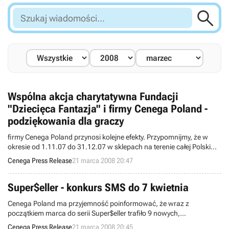

Szukaj
wiadomości...
Wspólna akcja charytatywna Fundacji
"Dziecięca Fantazja" i firmy Cenega Poland -
podziękowania dla graczy
firmy Cenega Poland przynosi kolejne efekty. Przypomnijmy, że w
okresie od 1.11.07 do 31.12.07 w sklepach na terenie całej Polski
można było kupić dowolną, promocyjną grę firmy Cenega Poland, z
Cenega Press Release
21 marca 2008 20:47
której jedna złotówka przeznaczona była na realizację marzeń
podopiecznych Fundacji. Dzięki Wam, drodzy gracze, spełniliśmy
marzenie kolejnego chorego dziecka.
Super$eller - konkurs SMS do 7 kwietnia
Cenega Poland ma przyjemność poinformować, że wraz z
początkiem marca do serii Super$eller trafiło 9 nowych,
rewelacyjnych gier - Anno 1701, Battlestations Midway, Civilization
Cenega Press Release
21 marca 2008 20:45