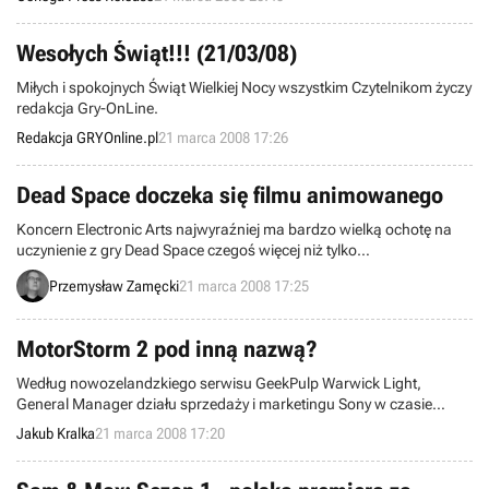
IV, Tom Clancy’s Splinter Cell: Double Agent, Europa Universalis III,
The Elder Scrolls: Oblivion, Sid Meier’s Railroads!, Resident Evil 4,
Warhammer: Mark of Chaos. Wraz z nowymi tytułami wystartował
Wesołych Świąt!!! (21/03/08)
również rewelacyjny KO
Miłych i spokojnych Świąt Wielkiej Nocy wszystkim Czytelnikom życzy
redakcja Gry-OnLine.
Redakcja GRYOnline.pl
21 marca 2008 17:26
Dead Space doczeka się filmu animowanego
Koncern Electronic Arts najwyraźniej ma bardzo wielką ochotę na
uczynienie z gry Dead Space czegoś więcej niż tylko
jednostrzałowego wybryku. Po tym, jak dowiedzieliśmy się o
Przemysław Zamęcki
21 marca 2008 17:25
prequelu programu powstającym w postaci komiksu, pora na
wykonanie kolejnego kroku. Zrobienie filmu animowanego.
MotorStorm 2 pod inną nazwą?
Według nowozelandzkiego serwisu GeekPulp Warwick Light,
General Manager działu sprzedaży i marketingu Sony w czasie
nagrywania audycji The Game3 Panel wypowiedział się na temat
Jakub Kralka
21 marca 2008 17:20
kilku gier z katalogu swojego pracodawcy. Wśród nich znalazły się
informacje na temat gry MotorStorm 2.