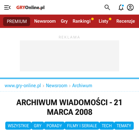




Newsroom
Gry
Rankingi
Listy
Recenzje
PREMIUM
www.gry-online.pl
Newsroom
Archiwum


ARCHIWUM WIADOMOŚCI - 21
MARCA 2008
WSZYSTKIE
GRY
PORADY
FILMY I SERIALE
TECH
TEMATY