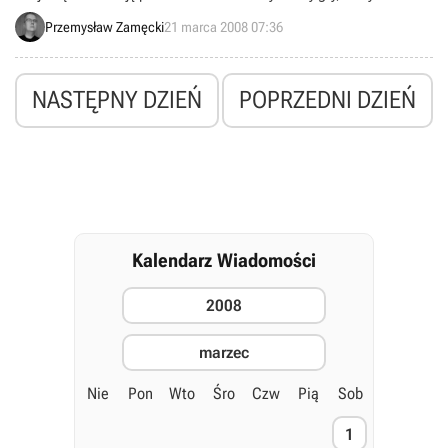
SouthPeak Games i ZUXXEZ Entertainment.
Przemysław Zamęcki
21 marca 2008 07:36
NASTĘPNY DZIEŃ
POPRZEDNI DZIEŃ
Kalendarz Wiadomości
2008
marzec
Nie
Pon
Wto
Śro
Czw
Pią
Sob
1