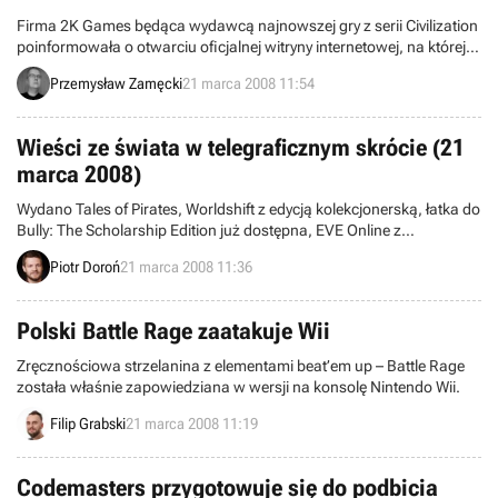
Firma 2K Games będąca wydawcą najnowszej gry z serii Civilization
poinformowała o otwarciu oficjalnej witryny internetowej, na której
gracze mogą bliżej zapoznać się z najróżniejszymi aspektami
Przemysław Zamęcki
21 marca 2008 11:54
rozgrywki.
Wieści ze świata w telegraficznym skrócie (21
marca 2008)
Wydano Tales of Pirates, Worldshift z edycją kolekcjonerską, łatka do
Bully: The Scholarship Edition już dostępna, EVE Online z
demokratycznymi rządami, LittleBigPlanet w fazie alfa, David Zucker
Piotr Doroń
21 marca 2008 11:36
ustępuje z fotela prezesa Midway, komputerowy Iron Man z
profesjonalnym dubbingiem – zapraszamy do lektury ostatniego w
tym tygodniu wydania „Wieści ze świata w telegraficznym skrócie”.
Polski Battle Rage zaatakuje Wii
Zręcznościowa strzelanina z elementami beat’em up – Battle Rage
została właśnie zapowiedziana w wersji na konsolę Nintendo Wii.
Filip Grabski
21 marca 2008 11:19
Codemasters przygotowuje się do podbicia