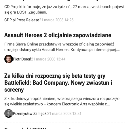
CD Projekt informuje, że już za tydzień, 27 marca, w sklepach pojawi
się gra LOST: Zagubieni.
CDP.pl Press Release
21 marca 2008 14:25
Assault Heroes 2 oficjalnie zapowiadziane
Firma Sierra Online przedstawiła wreszcie oficjalną zapowiedź
drugiej odsłony cyklu Assault Heroes. Kontynuacja interesującej,
staroszkolnej strzelaniny wydanej w ramach serwisu Xbox Live
Piotr Doroń
21 marca 2008 13:44
Arcade w 2006 roku przypadnie do gustu wszystkim miłośnikom
tego typu gier.
Za kilka dni rozpoczną się beta testy gry
Battlefield: Bad Company. Nowy zwiastun i
screeny
Z kilkudniowym opóźnieniem, wczorajszego wieczoru rozpoczęło
się wielkie szaleństwo – koncern Electronic Arts wspólnie z
producentem gry Battlefield: Bad Company, szwedzką firmą DICE -
Przemysław Zamęcki
21 marca 2008 13:31
rozpoczął rozdawanie specjalnych kluczy, umożliwiających
europejskim i amerykańskim posiadaczom konsol Xbox 360 wzięcie
udziały w beta testach programu.