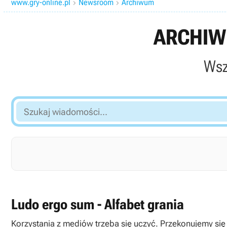
www.gry-online.pl
Newsroom
Archiwum


ARCHIW
Wsz
Szukaj
wiadomości...
Ludo ergo sum - Alfabet grania
Korzystania z mediów trzeba się uczyć. Przekonujemy się