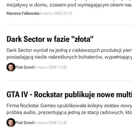
inicjatywy w domu, czasem pod wymagającym okiem naucz
zdania.
Marzena Falkowska
8 marca 2008 20:30
Dark Sector w fazie "złota"
Dark Sector wyrósł na jedną z ciekawszych produkcji pie
posiadającą nieźle nakreślonych bohaterów, wypełniający
Piotr Doroń
8 marca 2008 13:06
GTA IV - Rockstar publikuje nowe mul
Firma Rockstar Games opublikowała kolejny zestaw nowyc
próbka audio, prezentująca jedną ze stacji radiowych, kt
Piotr Doroń
8 marca 2008 12:40