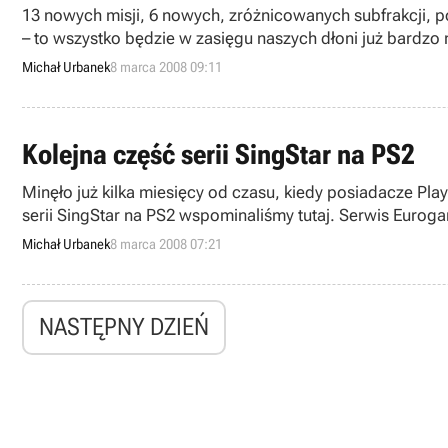
13 nowych misji, 6 nowych, zróżnicowanych subfrakcji, p
– to wszystko będzie w zasięgu naszych dłoni już bardz
nad grą zostały ukończone, a ona jedzie do tłoczni.
Michał Urbanek
8 marca 2008 09:11
Kolejna część serii SingStar na PS2
Minęło już kilka miesięcy od czasu, kiedy posiadacze Pla
serii SingStar na PS2 wspominaliśmy tutaj. Serwis Eurogam
Michał Urbanek
8 marca 2008 07:21
NASTĘPNY DZIEŃ