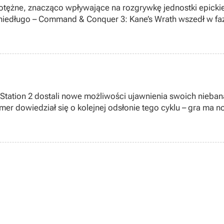
otężne, znacząco wpływające na rozgrywkę jednostki epickie
o niedługo – Command & Conquer 3: Kane’s Wrath wszedł w fa
yStation 2 dostali nowe możliwości ujawnienia swoich nieba
er dowiedział się o kolejnej odsłonie tego cyklu – gra ma no