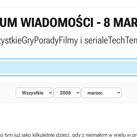
UM WIADOMOŚCI - 8 MAR
ystkie
Gry
Porady
Filmy i seriale
Tech
Te
 o tym już jako kilkuletnie dzieci, gdy z niemałym w wielu 