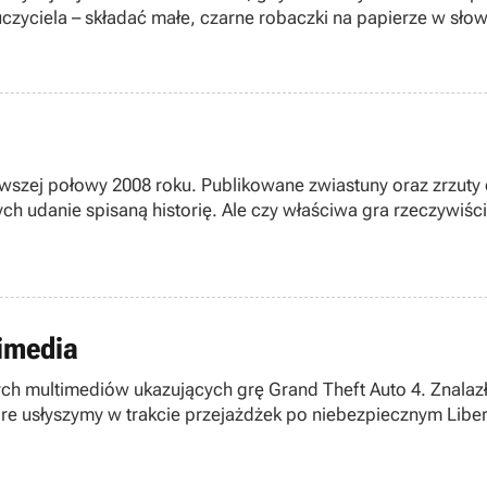
yciela – składać małe, czarne robaczki na papierze w słow
rwszej połowy 2008 roku. Publikowane zwiastuny oraz zrzuty
ch udanie spisaną historię. Ale czy właściwa gra rzeczywiśc
timedia
h multimediów ukazujących grę Grand Theft Auto 4. Znalazł
óre usłyszymy w trakcie przejażdżek po niebezpiecznym Libert