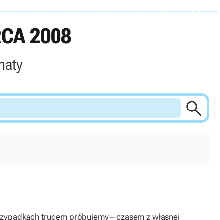
CA 2008
maty

w przypadkach trudem próbujemy – czasem z własnej