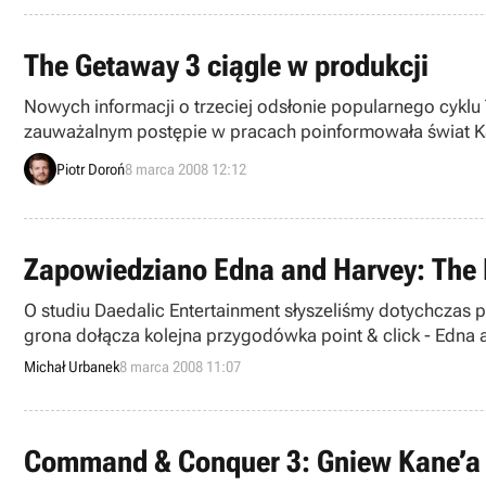
The Getaway 3 ciągle w produkcji
Nowych informacji o trzeciej odsłonie popularnego cyklu
zauważalnym postępie w pracach poinformowała świat Ka
Entertainment.
Piotr Doroń
8 marca 2008 12:12
Zapowiedziano Edna and Harvey: The 
O studiu Daedalic Entertainment słyszeliśmy dotychczas
grona dołącza kolejna przygodówka point & click - Edna 
Michał Urbanek
8 marca 2008 11:07
Command & Conquer 3: Gniew Kane’a 