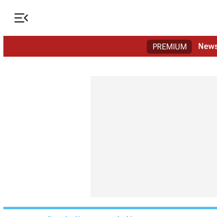

New
PREMIUM