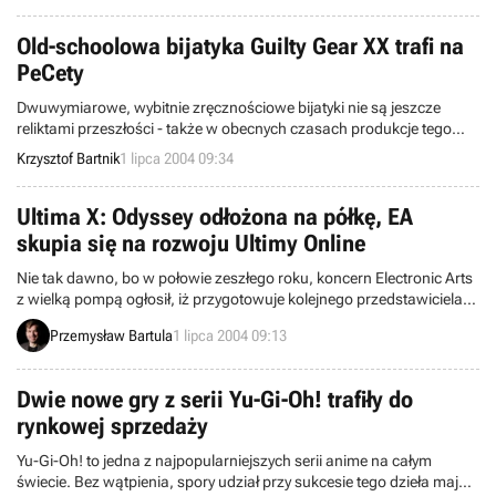
informacje i co najważniejsze, pierwsze dobrej jakości screenshoty z
nowego wcielenia CS’a.
Old-schoolowa bijatyka Guilty Gear XX trafi na
PeCety
Dwuwymiarowe, wybitnie zręcznościowe bijatyki nie są jeszcze
reliktami przeszłości - także w obecnych czasach produkcje tego
typu potrafią przyciągnąć do siebie sporą grupę zainteresowanych
Krzysztof Bartnik
1 lipca 2004 09:34
graczy. Przykładem może być tutaj pełna wersja Guilty Gear XX (Sony
PlayStation 2), która m.in. w Japonii odniosła niebywały sukces. Tak
niebywały, że firmy odpowiedzialne za developing powyższego
Ultima X: Odyssey odłożona na półkę, EA
programu zdecydowały się na opracowanie PeCetowej konwersji.
skupia się na rozwoju Ultimy Online
Nie tak dawno, bo w połowie zeszłego roku, koncern Electronic Arts
z wielką pompą ogłosił, iż przygotowuje kolejnego przedstawiciela
serii Ultima, reprezentującego gatunek MMOcRPG. Grę
Przemysław Bartula
1 lipca 2004 09:13
zatytułowano Ultima X: Odyssey i jako docelowy termin jej premiery
określono rok 2005. Niestety, jak dziś poinformował pan David Yee
producent Ultimy X na jej oficjalnej stronie internetowej, realizację
Dwie nowe gry z serii Yu-Gi-Oh! trafiły do
projektu wstrzymano i nigdy nie będzie nam dane zagrać w ten tytuł.
rynkowej sprzedaży
Tym samym Ultima X: Odyssey dołącza do licznego w tym roku
grona gier MMO (m.in. Warhammer Online, Mythica czy True
Yu-Gi-Oh! to jedna z najpopularniejszych serii anime na całym
Fantasy Live Online), których produkcję wstrzymano.
świecie. Bez wątpienia, spory udział przy sukcesie tego dzieła mają