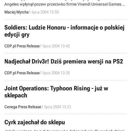
Angeles wpłynął pozew przeciwko firmie Vivendi Universal Games
złożony przez Neila Aitkena, pracownika Knowledge Adventure
Maciej Myrcha
1 lipca 2004 13:50
(studia podległego VUG). Pozew ten dotyczy niezapłaconych
nadgodzin, które pracownicy VUG zamierzają teraz odzyskać.
Soldiers: Ludzie Honoru - informacje o polskiej
edycji gry
CDP.pl Press Release
1 lipca 2004 13:42
Nadjechał Driv3r! Dziś premiera wersji na PS2
CDP.pl Press Release
1 lipca 2004 13:35
Joint Operations: Typhoon Rising - już w
sklepach
Cenega Press Release
1 lipca 2004 13:21
Cyrk zajechał do sklepu