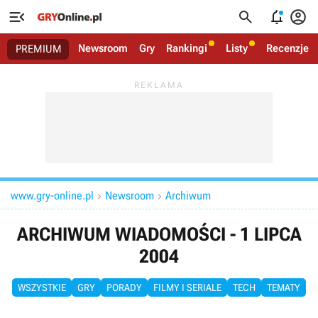




Newsroom
Gry
Rankingi
Listy
Recenzje
PREMIUM
www.gry-online.pl
Newsroom
Archiwum


ARCHIWUM WIADOMOŚCI - 1 LIPCA
2004
WSZYSTKIE
GRY
PORADY
FILMY I SERIALE
TECH
TEMATY