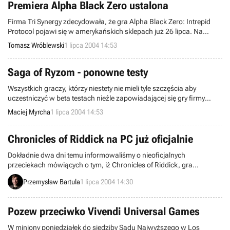
Premiera Alpha Black Zero ustalona
Firma Tri Synergy zdecydowała, że gra Alpha Black Zero: Intrepid
Protocol pojawi się w amerykańskich sklepach już 26 lipca. Na
oficjalnej stronie otwartej w ostatnim czasie wyczytać możemy, iż
Tomasz Wróblewski
1 lipca 2004 14:53
tytuł ten to drużynowy shooter z widokiem zza pleców, który łączyć
ma elementy gier taktycznych i skradanek. Producent, firma
Playlogic, obiecuje zarówno tryb jednoosobowy, jak i wieloosobowy
Saga of Ryzom - ponowne testy
z kooperacją nawet pięciu żołnierzy.
Wszystkich graczy, którzy niestety nie mieli tyle szczęścia aby
uczestniczyć w beta testach nieźle zapowiadającej się gry firmy
Nevrax, spod znaku MMORPG, Saga of Ryzom, pragnę
Maciej Myrcha
1 lipca 2004 14:53
poinformować, iż jeszcze nie wszystko stracone. Otóż twórcy gry
zapowiedzieli, że już dzisiaj rozpocznie się otwarty beta test mający
na celu sprawdzenie stabilności serwerów. Test ten potrwa do
Chronicles of Riddick na PC już oficjalnie
poniedziałku 5 lipca i jednocześnie będzie pierwszym z serii tzw
Dokładnie dwa dni temu informowaliśmy o nieoficjalnych
Otwartych Weekendów Testowania.
przeciekach mówiących o tym, iż Chronicles of Riddick, gra
stworzona pierwotnie z myślą o konsolach, zostanie również
Przemysław Bartula
1 lipca 2004 14:30
wydana w wersji na komputery PC. Dziś z kolei mamy przyjemność
potwierdzić wcześniejsze doniesienia. Gra w wersji na konsolę Xbox
sprzedaje się bowiem znakomicie i włodarze z Vivendi Universal
Pozew przeciwko Vivendi Universal Games
Games zdecydowali się na przygotowanie edycji PeCetowej, a co
więcej, rozważają stworzenie kolejnych części tego tytułu.
W miniony poniedziałek do siedziby Sądu Najwyższego w Los