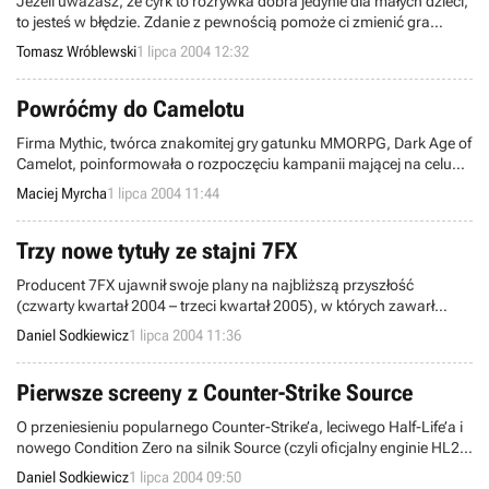
Jeżeli uważasz, że cyrk to rozrywka dobra jedynie dla małych dzieci,
to jesteś w błędzie. Zdanie z pewnością pomoże ci zmienić gra
Shrine Circus Tycoon stworzona przez studio Reality Flux, która jest
Tomasz Wróblewski
1 lipca 2004 12:32
już dostępna na zachodnich rynkach.
Powróćmy do Camelotu
Firma Mythic, twórca znakomitej gry gatunku MMORPG, Dark Age of
Camelot, poinformowała o rozpoczęciu kampanii mającej na celu
odzyskanie "synów marnotrawnych" i pozyskanie nowych graczy,
Maciej Myrcha
1 lipca 2004 11:44
którzy jeszcze nie mieli okazji na zetknięcie się z jej dzieckiem.
Kampania ta nosi nazwę Come Back to Camelot i oferuje byłym
subskrybentom darmową rozgrywkę przez dwa tygodnie. Oprócz
Trzy nowe tytuły ze stajni 7FX
tego wszyscy gracze, którzy zainteresują się Powrotem do
Producent 7FX ujawnił swoje plany na najbliższą przyszłość
Camelotu, będą brali udział w konkursach i loteriach z bardzo
(czwarty kwartał 2004 – trzeci kwartał 2005), w których zawarł
atrakcyjnymi nagrodami.
informacje o trzech nowych grach jakie przygotowuje: symulacji
Daniel Sodkiewicz
1 lipca 2004 11:36
pociągów LOCO MANIA, symulacji samolotów A.M.C.O. i symulacji
futurystycznego samochodu WASTELAND HEROES. Przyjrzyjmy się
więc bliżej poszczególnym tytułom.
Pierwsze screeny z Counter-Strike Source
O przeniesieniu popularnego Counter-Strike’a, leciwego Half-Life’a i
nowego Condition Zero na silnik Source (czyli oficjalny enginie HL2)
bębniono już od pewnego czasu. Tymczasem pojawiły się nowe
Daniel Sodkiewicz
1 lipca 2004 09:50