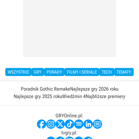
WSZYSTKIE
GRY
PORADY
FILMY I SERIALE
TECH
TEMATY
Poradnik Gothic Remake
Najlepsze gry 2026 roku
Najlepsze gry 2025 roku
Wiedźmin 4
Najbliższe premiery
GRYOnline.pl:
tvgry.pl: