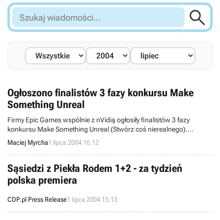

Szukaj
wiadomości...
Ogłoszono finalistów 3 fazy konkursu Make
Something Unreal
Firmy Epic Games wspólnie z nVidią ogłosiły finalistów 3 fazy
konkursu Make Something Unreal (Stwórz coś nierealnego).
Konkurs składa się z 4 faz i wielkiego finału, a zdobyć w nim można
Maciej Myrcha
1 lipca 2004 16:12
nagrody rzeczowe i pieniężne o łącznej wartości ponad 1 miliona
USD ( w tym licencję na korzystanie z silnika Unreal). W 3 fazie
konkursu w szranki stanęły mody do Unreal Tournament 2004 a
Sąsiedzi z Piekła Rodem 1+2 - za tydzień
finalistów tej fazy przedstawiamy w dalszej części newsa.
polska premiera
Przypomnę, że w Make Something Unreal mogą wziąć udział
wszystkie osoby zajmujące się tworzeniem modyfikacji gier
CDP.pl Press Release
1 lipca 2004 15:13
powstałych na silniku Unreal.