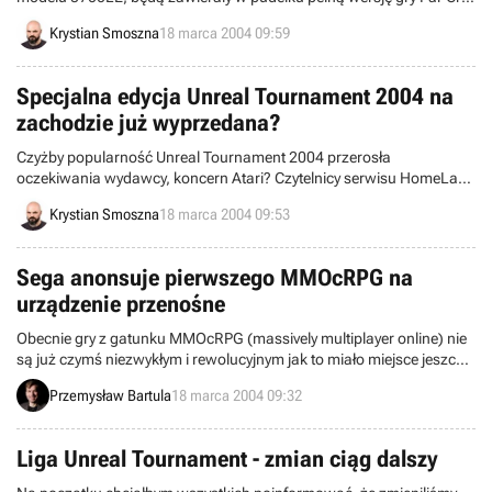
– taką oto decyzję ogłosił wczoraj koncern PNY Technologies.
Krystian Smoszna
18 marca 2004 09:59
Sprzedaż produktów sygnowanych logiem firmy rozpocznie się już
25 marca.
Specjalna edycja Unreal Tournament 2004 na
zachodzie już wyprzedana?
Czyżby popularność Unreal Tournament 2004 przerosła
oczekiwania wydawcy, koncern Atari? Czytelnicy serwisu HomeLan
donoszą, że wszystkie zachodnie sklepy internetowe nie mają już na
Krystian Smoszna
18 marca 2004 09:53
składzie specjalnej edycji tej gry. Cieszy się ona tak wielką
popularnością, że sprzedawcy są zmuszeni anulować kolejne
zgłoszenia na jej kupno.
Sega anonsuje pierwszego MMOcRPG na
urządzenie przenośne
Obecnie gry z gatunku MMOcRPG (massively multiplayer online) nie
są już czymś niezwykłym i rewolucyjnym jak to miało miejsce jeszcze
pięć lat temu i spokojnie można stwierdzić, iż znalazły swoje miejsce
Przemysław Bartula
18 marca 2004 09:32
na rynku wirtualnej rozrywki. Nie mniej jednak nowa produkcja tego
typu, tworzona przez firmę Sega, zdecydowanie jest czymś zupełnie
nowym, jak dotąd niespotykanym. Zapytacie – dlaczego? Otóż
Liga Unreal Tournament - zmian ciąg dalszy
platformą sprzętową, na którą pisana jest gra, nie jest ani komputer
PC, ani też konsola nowej generacji typu PS2. Jest nią mały