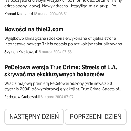
Na początku chciałbym wszystkich poinformować, że zmieniliśmy
telefon/konsola N-Gage!
adres strony ligowej. Nowy adres to - http://liga-misia.prv.pl. Po
rozegraniu 5 kolejki ligowej, którą opisywałem w zeszłym miesiącu
Konrad Kucharski
18 marca 2004 08:51
znów mieliśmy przerwę, tym razem trwała ona aż miesiąc, a
spowodowana była feriami zimowymi.
Nowości na thief3.com
Wyjątkowo klimatyczna i doskonale wykonana oficjalna strona
internetowa nowego Thiefa została po raz kolejny zaktualizowana.
Nie znajdziemy tam jeszcze co prawda wersji demonstracyjnej czy
Szymon Krzakowski
18 marca 2004 07:53
chociaż kolejnego zwiastuna tej nadchodzącej produkcji, ale
ciekawostek jest sporo i warto się z nimi zapoznać.
PeCetowa wersja True Crime: Streets of L.A.
skrywać ma ekskluzywnych bohaterów
Wraz z majową premierą PeCetowej odsłony (vide news z 30
stycznia 2004) trójwymiarowej gry akcji pt. True Crime: Streets of
L.A. minie pół roku od momentu debiutu trzech edycji konsolowych
Radosław Grabowski
18 marca 2004 07:07
(Sony PlayStation 2, Microsoft Xbox i Nintendo GameCube).
Developerzy zamierzają wynagrodzić komputerowcom
sześciomiesięczne oczekiwanie, umieszczając w konwersji garść
NASTĘPNY DZIEŃ
POPRZEDNI DZIEŃ
niespodzianek.