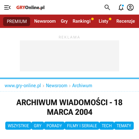




Newsroom
Gry
Rankingi
Listy
Recenzje
PREMIUM
www.gry-online.pl
Newsroom
Archiwum


ARCHIWUM WIADOMOŚCI - 18
MARCA 2004
WSZYSTKIE
GRY
PORADY
FILMY I SERIALE
TECH
TEMATY