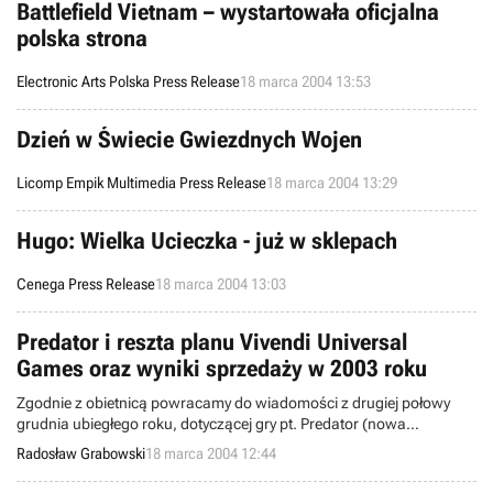
tytuł. Jednak, aby tak rzeczywiście się stało należy wpisać w grze
Battlefield Vietnam – wystartowała oficjalna
odpowiedni kod, który pojawi się podczas napisów końcowych filmu
polska strona
a dokładniej rzecz mówiąc w momencie, kiedy pokazany zostanie
Scooby Doo grający na konsoli GBA. Działanie to powinno o „kilka”
Electronic Arts Polska Press Release
18 marca 2004 13:53
chwil przedłużyć czas spędzony nad tą grą familijną. (Kod działać
będzie zarówno na komputerach osobistych klasy PC jak i
konsolach Game Boy Advance)
Dzień w Świecie Gwiezdnych Wojen
Licomp Empik Multimedia Press Release
18 marca 2004 13:29
Hugo: Wielka Ucieczka - już w sklepach
Cenega Press Release
18 marca 2004 13:03
Predator i reszta planu Vivendi Universal
Games oraz wyniki sprzedaży w 2003 roku
Zgodnie z obietnicą powracamy do wiadomości z drugiej połowy
grudnia ubiegłego roku, dotyczącej gry pt. Predator (nowa
elektroniczno-rozrywkowa pozycja w ramach popularnej marki,
Radosław Grabowski
18 marca 2004 12:44
wylansowanej dzięki filmowi z pamiętną kreacją Arnolda
Schwarzeneggera). „Łowcę” opublikuje za kilka miesięcy korporacja