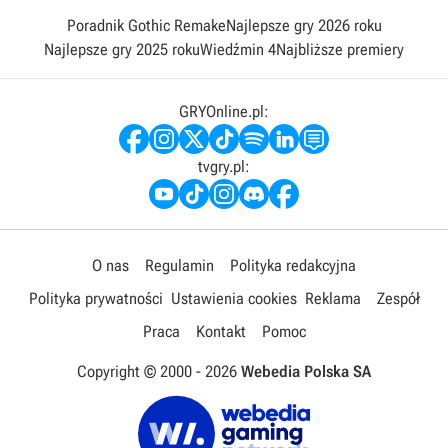
Poradnik Gothic Remake
Najlepsze gry 2026 roku
Najlepsze gry 2025 roku
Wiedźmin 4
Najbliższe premiery
GRYOnline.pl:
tvgry.pl:
O nas
Regulamin
Polityka redakcyjna
Polityka prywatności
Ustawienia cookies
Reklama
Zespół
Praca
Kontakt
Pomoc
Copyright © 2000 -
2026
Webedia Polska SA