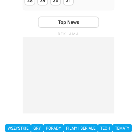
28
29
30
31
Top News
WSZYSTKIE
GRY
PORADY
FILMY I SERIALE
TECH
TEMATY