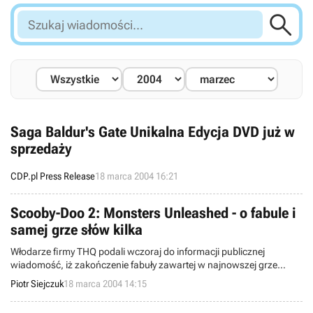

Szukaj
wiadomości...
Saga Baldur's Gate Unikalna Edycja DVD już w
sprzedaży
CDP.pl Press Release
18 marca 2004 16:21
Scooby-Doo 2: Monsters Unleashed - o fabule i
samej grze słów kilka
Włodarze firmy THQ podali wczoraj do informacji publicznej
wiadomość, iż zakończenie fabuły zawartej w najnowszej grze
opowiadającej o przygodach Scoobiego i jego paczki, tj. Scooby-
Piotr Siejczuk
18 marca 2004 14:15
Doo 2: Monsters Unleashed, będzie różniło się w pewnym stopniu od
tej zawartej w obrazie Warner Bros. Pictures noszącym ten sam