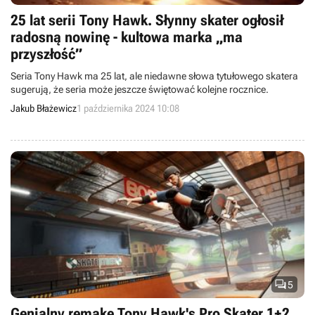
25 lat serii Tony Hawk. Słynny skater ogłosił
radosną nowinę - kultowa marka „ma
przyszłość”
Seria Tony Hawk ma 25 lat, ale niedawne słowa tytułowego skatera
sugerują, że seria może jeszcze świętować kolejne rocznice.
Jakub Błażewicz
1 października 2024 10:08

5
Genialny remake Tony Hawk's Pro Skater 1+2