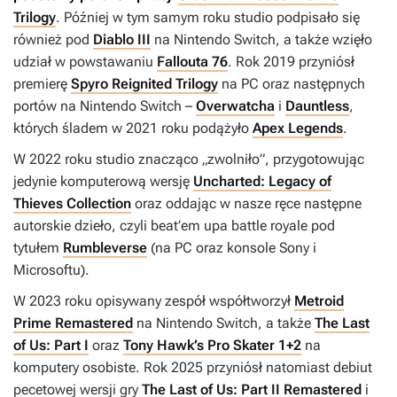
Trilogy
. Później w tym samym roku studio podpisało się
również pod
Diablo III
na Nintendo Switch, a także wzięło
udział w powstawaniu
Fallouta 76
. Rok 2019 przyniósł
premierę
Spyro Reignited Trilogy
na PC oraz następnych
portów na Nintendo Switch –
Overwatcha
i
Dauntless
,
których śladem w 2021 roku podążyło
Apex Legends
.
W 2022 roku studio znacząco „zwolniło”, przygotowując
jedynie komputerową wersję
Uncharted: Legacy of
Thieves Collection
oraz oddając w nasze ręce następne
autorskie dzieło, czyli beat’em upa battle royale pod
tytułem
Rumbleverse
(na PC oraz konsole Sony i
Microsoftu).
W 2023 roku opisywany zespół współtworzył
Metroid
Prime Remastered
na Nintendo Switch, a także
The Last
of Us: Part I
oraz
Tony Hawk’s Pro Skater 1+2
na
komputery osobiste. Rok 2025 przyniósł natomiast debiut
pecetowej wersji gry
The Last of Us: Part II Remastered
i