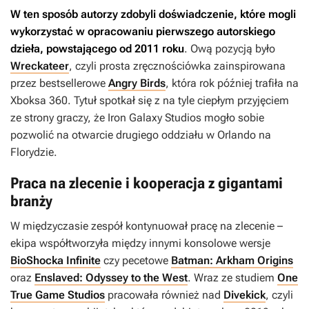
W ten sposób autorzy zdobyli doświadczenie, które mogli
wykorzystać w opracowaniu pierwszego autorskiego
dzieła, powstającego od 2011 roku
.
Ową pozycją było
Wreckateer
, czyli prosta zręcznościówka zainspirowana
przez bestsellerowe
Angry Birds
, która rok później trafiła na
Xboksa 360. Tytuł spotkał się z na tyle ciepłym przyjęciem
ze strony graczy, że Iron Galaxy Studios mogło sobie
pozwolić na otwarcie drugiego oddziału w Orlando na
Florydzie.
Praca na zlecenie i kooperacja z gigantami
branży
W międzyczasie zespół kontynuował pracę na zlecenie –
ekipa współtworzyła między innymi konsolowe wersje
BioShocka Infinite
czy pecetowe
Batman: Arkham Origins
oraz
Enslaved: Odyssey to the West
. Wraz ze studiem
One
True Game Studios
pracowała również nad
Divekick
, czyli