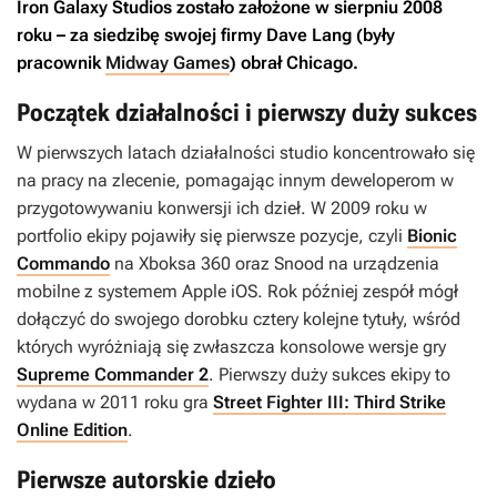
Iron Galaxy Studios zostało założone w sierpniu 2008
roku – za siedzibę swojej firmy Dave Lang (były
pracownik
Midway Games
) obrał Chicago.
Początek działalności i pierwszy duży sukces
W pierwszych latach działalności studio koncentrowało się
na pracy na zlecenie, pomagając innym deweloperom w
przygotowywaniu konwersji ich dzieł. W 2009 roku w
portfolio ekipy pojawiły się pierwsze pozycje, czyli
Bionic
Commando
na Xboksa 360 oraz
Snood
na urządzenia
mobilne z systemem Apple iOS. Rok później zespół mógł
dołączyć do swojego dorobku cztery kolejne tytuły, wśród
których wyróżniają się zwłaszcza konsolowe wersje gry
Supreme Commander 2
. Pierwszy duży sukces ekipy to
wydana w 2011 roku gra
Street Fighter III: Third Strike
Online Edition
.
Pierwsze autorskie dzieło