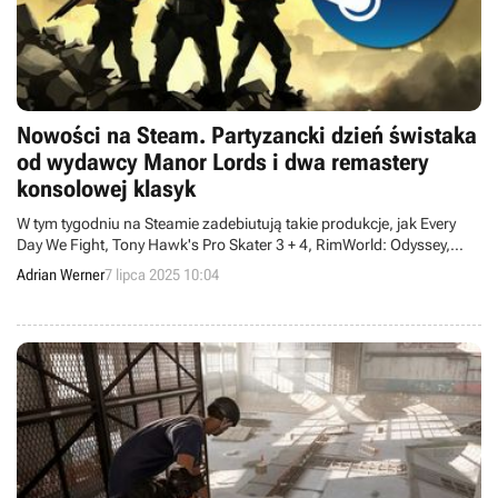
Nowości na Steam. Partyzancki dzień świstaka
od wydawcy Manor Lords i dwa remastery
konsolowej klasyk
W tym tygodniu na Steamie zadebiutują takie produkcje, jak Every
Day We Fight, Tony Hawk's Pro Skater 3 + 4, RimWorld: Odyssey,
PATAPON 1+2 REPLAY, Mycopunk czy American Truck Simulator:
Adrian Werner
7 lipca 2025 10:04
Iowa.