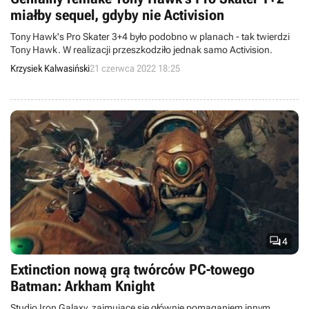
miałby sequel, gdyby nie Activision
Tony Hawk's Pro Skater 3+4 było podobno w planach - tak twierdzi
Tony Hawk. W realizacji przeszkodziło jednak samo Activision.
Krzysiek Kalwasiński
21 czerwca 2022 18:25

4
Extinction nową grą twórców PC-towego
Batman: Arkham Knight
Studio Iron Galaxy, zajmujące się głównie pomaganiem innym