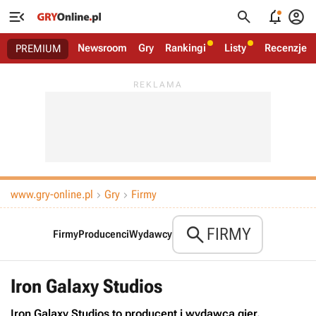




Newsroom
Gry
Rankingi
Listy
Recenzje
PREMIUM
www.gry-online.pl
Gry
Firmy



FIRMY
Firmy
Producenci
Wydawcy
Iron Galaxy Studios
Iron Galaxy Studios to producent i wydawca gier.