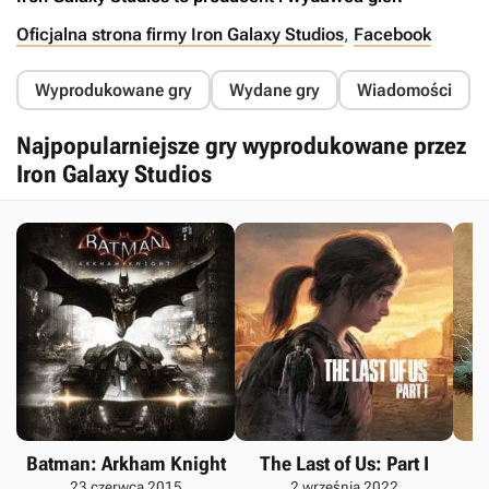
Oficjalna strona firmy Iron Galaxy Studios
,
Facebook
Wyprodukowane gry
Wydane gry
Wiadomości
Najpopularniejsze gry wyprodukowane przez
Iron Galaxy Studios
Batman: Arkham Knight
The Last of Us: Part I
U
23 czerwca 2015
2 września 2022