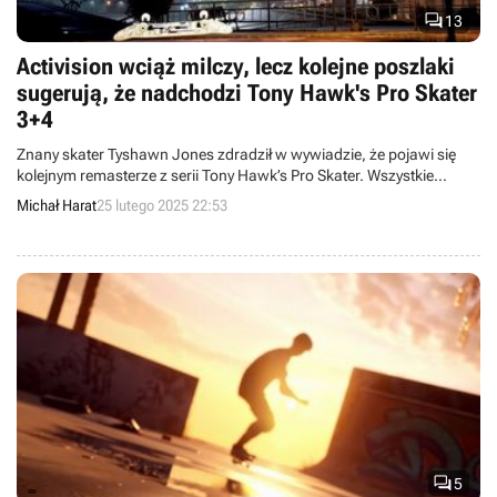

13
Activision wciąż milczy, lecz kolejne poszlaki
sugerują, że nadchodzi Tony Hawk's Pro Skater
3+4
Znany skater Tyshawn Jones zdradził w wywiadzie, że pojawi się
kolejnym remasterze z serii Tony Hawk’s Pro Skater. Wszystkie
dotychczasowe spekulacje łączą się więc w całość – być może już
Michał Harat
25 lutego 2025 22:53
wkrótce otrzymamy THPS 3+4.

5