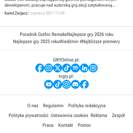
deweloperom, pracuje nad autorską grą akcji zatytułowaną
Extinction. W produkcji wcielimy się w wojownika walczącego z
Kamil Zwijacz
1 czerwca 2017 17:09
ogromnymi ogrami.
Poradnik Gothic Remake
Najlepsze gry 2026 roku
Najlepsze gry 2025 roku
Wiedźmin 4
Najbliższe premiery
GRYOnline.pl:
tvgry.pl:
O nas
Regulamin
Polityka redakcyjna
Polityka prywatności
Ustawienia cookies
Reklama
Zespół
Praca
Kontakt
Pomoc