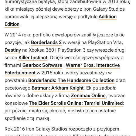
humorystyczną bijatyką, która zadebiutowała w 2013 roku;
kilka miesięcy później deweloperzy z Iron Galaxy Studios
opracowali jej ulepszoną wersję o podtytule
Addition
Edition
.
W 2014 roku portfolio deweloperów zasiliły jeszcze takie
pozycje, jak
Borderlands 2
w wersji na PlayStation Vita,
Destiny
na Xboksa 360 i PlayStation 3 czy wreszcie drugi
sezon
Killer Instinct
. Dzięki wcześniejszej współpracy z
firmami
Gearbox Software
i
Warner Bros. Interactive
Entertainment
w 2015 roku twórcy uczestniczyli w
powstaniu
Borderlands: The Handsome Collection
oraz
pecetowego
Batman: Arkham Knight
. Ekipa zadbała
również o dobre układy z firmą
Zenimax Online
, tworząc
konsolowe
The Elder Scrolls Online: Tamriel Unlimited
;
jak później miało się okazać, nie było to ich ostatnie
spotkanie z tą marką.
Rok 2016 Iron Galaxy Studios rozpoczęło z przytupem,