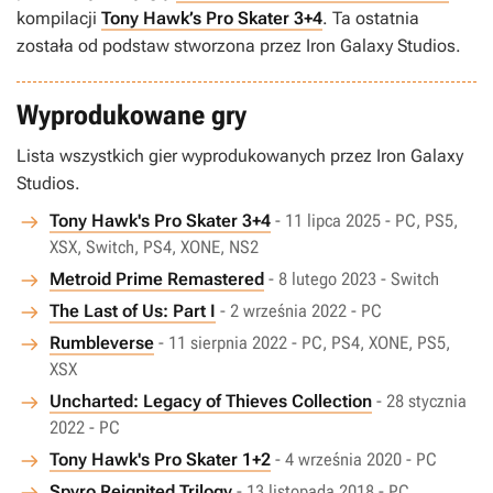
kompilacji
Tony Hawk’s Pro Skater 3+4
. Ta ostatnia
została od podstaw stworzona przez Iron Galaxy Studios.
Wyprodukowane gry
Lista wszystkich gier wyprodukowanych przez Iron Galaxy
Studios.
Tony Hawk's Pro Skater 3+4
- 11 lipca 2025 - PC, PS5,
XSX, Switch, PS4, XONE, NS2
Metroid Prime Remastered
- 8 lutego 2023 - Switch
The Last of Us: Part I
- 2 września 2022 - PC
Rumbleverse
- 11 sierpnia 2022 - PC, PS4, XONE, PS5,
XSX
Uncharted: Legacy of Thieves Collection
- 28 stycznia
2022 - PC
Tony Hawk's Pro Skater 1+2
- 4 września 2020 - PC
Spyro Reignited Trilogy
- 13 listopada 2018 - PC