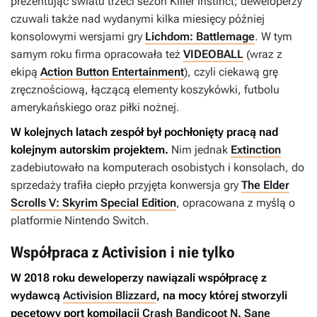
prezentując światu trzeci sezon
Killer Instinct
; deweloperzy
czuwali także nad wydanymi kilka miesięcy później
konsolowymi wersjami gry
Lichdom: Battlemage
. W tym
samym roku firma opracowała też
VIDEOBALL
(wraz z
ekipą
Action Button Entertainment
), czyli ciekawą grę
zręcznościową, łączącą elementy koszykówki, futbolu
amerykańskiego oraz piłki nożnej.
W kolejnych latach zespół był pochłonięty pracą nad
kolejnym autorskim projektem.
Nim jednak
Extinction
zadebiutowało na komputerach osobistych i konsolach, do
sprzedaży trafiła ciepło przyjęta konwersja gry
The Elder
Scrolls V: Skyrim Special Edition
, opracowana z myślą o
platformie Nintendo Switch.
Współpraca z Activision i nie tylko
W 2018 roku deweloperzy nawiązali współpracę z
wydawcą
Activision Blizzard
, na mocy której stworzyli
pecetowy port kompilacji
Crash Bandicoot N. Sane