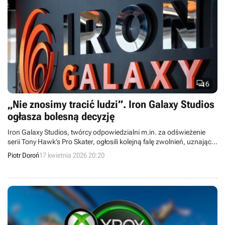

6
„Nie znosimy tracić ludzi”. Iron Galaxy Studios
ogłasza bolesną decyzję
Iron Galaxy Studios, twórcy odpowiedzialni m.in. za odświeżenie
serii Tony Hawk’s Pro Skater, ogłosili kolejną falę zwolnień, uznając
trudną sytuację rynkową za nową, permanentną rzeczywistość
Piotr Doroń
17 kwietnia 2026 20:20
branży.