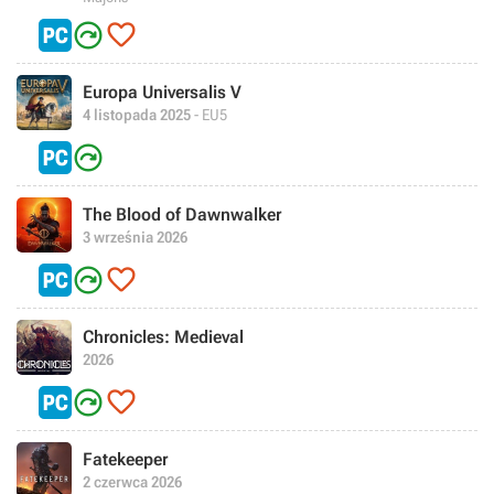


Europa Universalis V
4 listopada 2025
- EU5

The Blood of Dawnwalker
3 września 2026


Chronicles: Medieval
2026


Fatekeeper
2 czerwca 2026