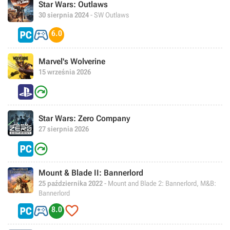
Star Wars: Outlaws
30 sierpnia 2024
- SW Outlaws

6.0
Marvel's Wolverine
15 września 2026

Star Wars: Zero Company
27 sierpnia 2026

Mount & Blade II: Bannerlord
25 października 2022
- Mount and Blade 2: Bannerlord, M&B:
Bannerlord


8.0