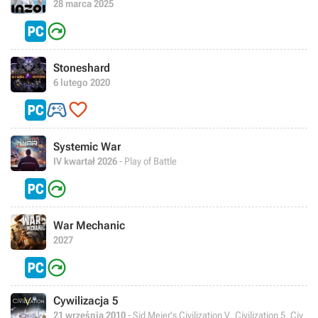
28 marca 2025

Stoneshard
6 lutego 2020


Systemic War
IV kwartał 2026
- Play of Battle

War Mechanic
2027

Cywilizacja 5
21 września 2010
- Sid Meier's Civilization V, Civilization 5, Civ