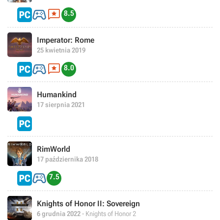


8.5
Imperator: Rome
25 kwietnia 2019


8.0
Humankind
17 sierpnia 2021
RimWorld
17 października 2018

7.5
Knights of Honor II: Sovereign
6 grudnia 2022
- Knights of Honor 2