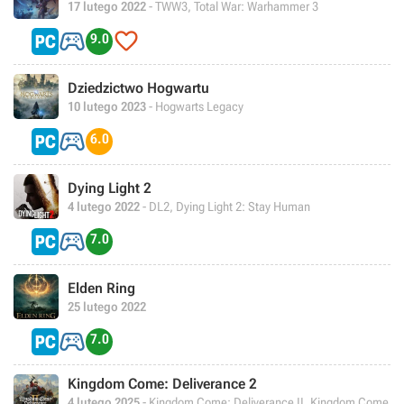
17 lutego 2022
- TWW3, Total War: Warhammer 3


9.0
Dziedzictwo Hogwartu
10 lutego 2023
- Hogwarts Legacy

6.0
Dying Light 2
4 lutego 2022
- DL2, Dying Light 2: Stay Human

7.0
Elden Ring
25 lutego 2022

7.0
Kingdom Come: Deliverance 2
4 lutego 2025
- Kingdom Come: Deliverance II, Kingdom Come