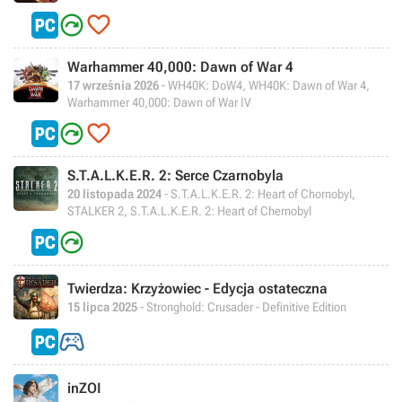


Warhammer 40,000: Dawn of War 4
17 września 2026
- WH40K: DoW4, WH40K: Dawn of War 4,
Warhammer 40,000: Dawn of War IV


S.T.A.L.K.E.R. 2: Serce Czarnobyla
20 listopada 2024
- S.T.A.L.K.E.R. 2: Heart of Chornobyl,
STALKER 2, S.T.A.L.K.E.R. 2: Heart of Chernobyl

Twierdza: Krzyżowiec - Edycja ostateczna
15 lipca 2025
- Stronghold: Crusader - Definitive Edition

inZOI