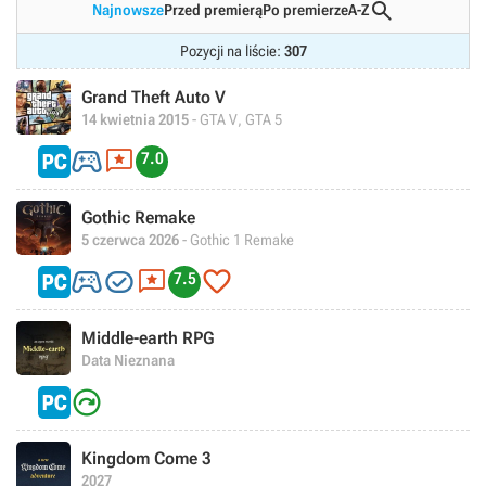

Najnowsze
Przed premierą
Po premierze
A-Z
Pozycji na liście:
307
Grand Theft Auto V
14 kwietnia 2015
- GTA V, GTA 5


7.0
Gothic Remake
5 czerwca 2026
- Gothic 1 Remake




7.5
Middle-earth RPG
Data Nieznana

Kingdom Come 3
2027