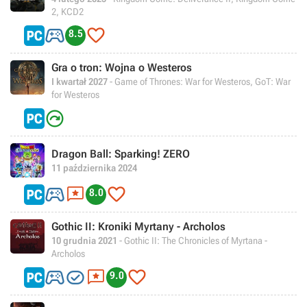
2, KCD2


8.5
Gra o tron: Wojna o Westeros
I kwartał 2027
- Game of Thrones: War for Westeros, GoT: War
for Westeros

Dragon Ball: Sparking! ZERO
11 października 2024



8.0
Gothic II: Kroniki Myrtany - Archolos
10 grudnia 2021
- Gothic II: The Chronicles of Myrtana -
Archolos




9.0