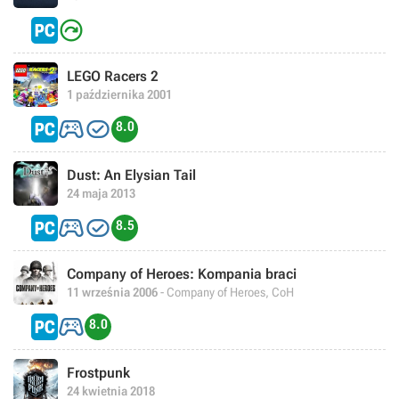

LEGO Racers 2
1 października 2001


8.0
Dust: An Elysian Tail
24 maja 2013


8.5
Company of Heroes: Kompania braci
11 września 2006
- Company of Heroes, CoH

8.0
Frostpunk
24 kwietnia 2018