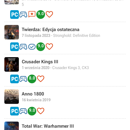
5



9.0
Twierdza: Edycja ostateczna
7 listopada 2023
- Stronghold: Definitive Edition



9.0
Crusader Kings III
1 września 2020
- Crusader Kings 3, CK3


8.0
Anno 1800
16 kwietnia 2019


9.0
Total War: Warhammer III