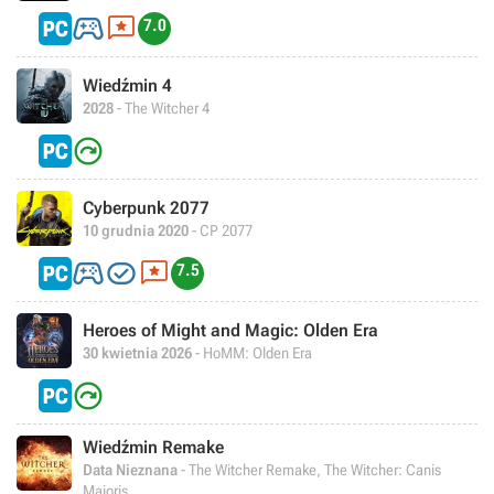


7.0
Wiedźmin 4
2028
- The Witcher 4

Cyberpunk 2077
10 grudnia 2020
- CP 2077



7.5
Heroes of Might and Magic: Olden Era
30 kwietnia 2026
- HoMM: Olden Era

Wiedźmin Remake
Data Nieznana
- The Witcher Remake, The Witcher: Canis
Majoris