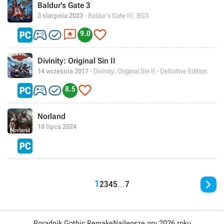
Baldur's Gate 3
3 sierpnia 2023
- Baldur's Gate III, BG3




9.0
Divinity: Original Sin II
14 września 2017
- Divinity: Original Sin II - Definitive Edition



8.5
Norland
18 lipca 2024

1
2
3
4
5
...
7
Poradnik Gothic Remake
Najlepsze gry 2026 roku