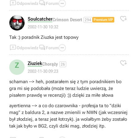



Odpowiedz
Forum

Soulcatcher
Crimson Desert
294
Premium VIP
2002-11-30 10:32
Tak :) poradnik Ziuzka jest topowy



Odpowiedz
Forum

Ziuziek
Z
Chorąży
26
2002-11-30 09:23
schaman --> heh, postarałem się z tym poradnikiem bo
gra mi się podobała (może teraz ludzie uwierzą, że
pisałem prawdę w recenzji) :)) dzięki za miłe słowa
ayertienna --> a co do czarownika - profesja ta to "dziki
mag" z baldura 2, a nazwe zmienili w NWN (jak wczesniej
był złodziej, a teraz jest łotrzyk). ja wolałbym żeby zostało
tak jak było w BG2, czyli dziki mag, złodziej itp.