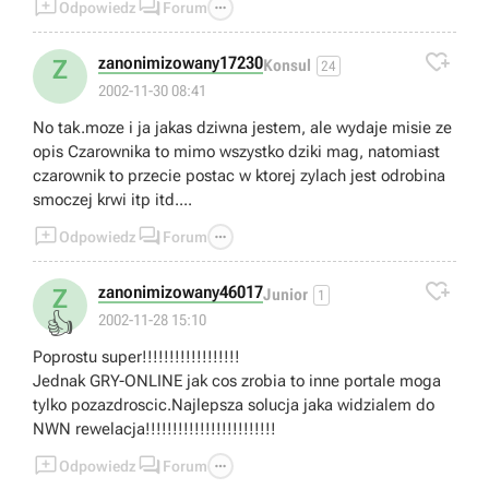



Odpowiedz
Forum

zanonimizowany17230
Z
Konsul
24
2002-11-30 08:41
No tak.moze i ja jakas dziwna jestem, ale wydaje misie ze
opis Czarownika to mimo wszystko dziki mag, natomiast
czarownik to przecie postac w ktorej zylach jest odrobina
smoczej krwi itp itd....



Odpowiedz
Forum

zanonimizowany46017
Z
Junior
1
👍
2002-11-28 15:10
Poprostu super!!!!!!!!!!!!!!!!!!
Jednak GRY-ONLINE jak cos zrobia to inne portale moga
tylko pozazdroscic.Najlepsza solucja jaka widzialem do
NWN rewelacja!!!!!!!!!!!!!!!!!!!!!!!!



Odpowiedz
Forum