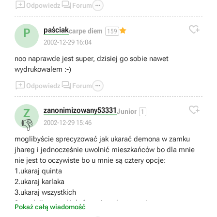



Odpowiedz
Forum

paściak
P
carpe diem
159
2002-12-29 16:04
noo naprawde jest super, dzisiej go sobie nawet
wydrukowalem :-)



Odpowiedz
Forum

zanonimizowany53331
Z
Junior
1
👎
2002-12-29 15:46
moglibyście sprecyzować jak ukarać demona w zamku
jhareg i jednocześnie uwolnić mieszkańców bo dla mnie
nie jest to oczywiste bo u mnie są cztery opcje:
1.ukaraj quinta
2.ukaraj karlaka
3.ukaraj wszystkich
3.uwolnij wszystkich (łącznie z demonem)
Pokaż całą wiadomość