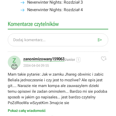
Neverwinter Nights: Rozdział 3
Neverwinter Nights: Rozdział 4
Komentarze czytelników

Dodaj komentarz...

zanonimizowany159063
Z
Junior
1
😊
2004-04-04 09:55
Mam takie pytanie: Jak w zamku Jhareg obwinic i zabic
Beliala jednoczesnie i czy jest to mozliwe? Ale opis jest
git.... Narazie nie mam kompa ale zauwazylem dzieki
temu opisowi ile zadan ominolem... Bardzo mi sie podoba
sposob w jakim go napisales... jest bardzo czytelny
PoZdRooWa wSzystKim 3majcie sie
Pokaż całą wiadomość