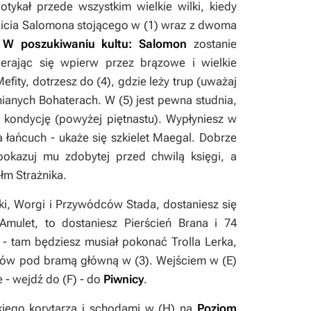
tykał przede wszystkim wielkie wilki, kiedy
abicia Salomona stojącego w (
1
) wraz z dwoma
e
W poszukiwaniu kultu: Salomon
zostanie
zierając się wpierw przez brązowe i wielkie
efity, dotrzesz do (
4
), gdzie leży trup (uważaj
ianych Bohaterach
. W (
5
) jest pewna studnia,
 kondycję (powyżej piętnastu). Wypłyniesz w
za łańcuch - ukaże się szkielet Maegal. Dobrze
pokazuj mu zdobytej przed chwilą księgi, a
łm Strażnika
.
ilki, Worgi i Przywódców Stada, dostaniesz się
Amulet
, to dostaniesz
Pierścień Brana
i 74
) - tam będziesz musiał pokonać Trolla Lerka,
grów pod bramą główną w (
3
). Wejściem w (
E
)
e - wejdź do (
F
) - do
Piwnicy
.
skiego korytarza i schodami w (
H
) na
Poziom