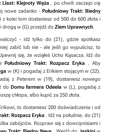
t Llast: Klejnoty Węża
, po chwili zaczepi cię
iej nowe zadanko -
Południowy Trakt: Biedny
ci z kolei tom dostaniesz od 500 do 600 złota i
i drogą w (
G
) przejdź do
Ziem Uprawnych
.
walczyć - idź tylko do (
21
), gdzie spotkasz
ej zabić lub nie - ale jeśli go wypuścisz, to
Upewnij się, że wziąłeś
Ucho Kąsacza
. Idź do
ie
Południowy Trakt: Rozpacz Eryka
. Aby
nga
w (
K
) i pogadaj z Erikiem stojącym w (
22
).
gadaj z Peterem w (
19
), dostaniesz nowego
dź do
Domu farmera Odeela
w (
L
), pogadaj z
roszę chłopa
, albo kupić za 250 złota.
rikowi, to dostaniesz 200 doświadczenia i od
rakt: Rozpacz Eryka
. Idź na południe, do (
21
)
kilka zabójców. Rozpraw się z dowcipnisiami i
wy Trakt: Biedny Neva
. Wejdź do
Jaskini
w