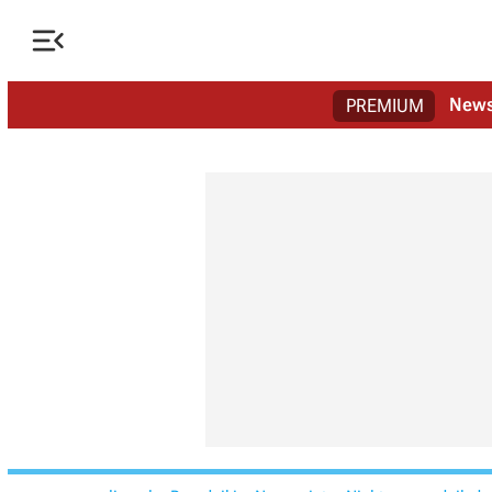

New
PREMIUM