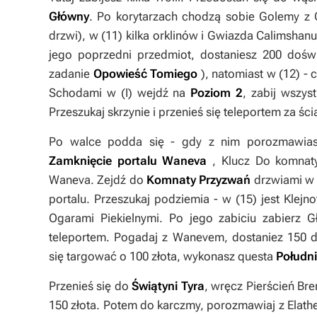
Główny
. Po korytarzach chodzą sobie Golemy z C
drzwi), w (
11
) kilka orklinów i
Gwiazda Calimshan
jego poprzedni przedmiot, dostaniesz 200 dośw
zadanie
Opowieść Tomiego
), natomiast w (
12
) -
Schodami w (
I
) wejdź na
Poziom 2
, zabij wszys
Przeszukaj skrzynie i przenieś się teleportem za ści
Po walce podda się - gdy z nim porozmawias
Zamknięcie portalu Waneva
,
Klucz Do komnat
Waneva
. Zejdź do
Komnaty Przyzwań
drzwiami w 
portalu. Przeszukaj podziemia - w (
15
) jest
Klejn
Ogarami Piekielnymi. Po jego zabiciu zabierz
G
teleportem. Pogadaj z Wanevem, dostaniez 150 
się targować o 100 złota, wykonasz questa
Połudn
Przenieś się do
Świątyni Tyra
, wręcz
Pierścień Bre
150 złota. Potem do karczmy, porozmawiaj z Elath