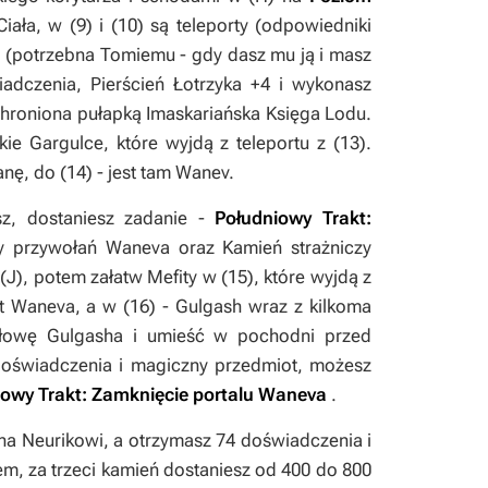
iała, w (
9
) i (
10
) są teleporty (odpowiedniki
u
(potrzebna Tomiemu - gdy dasz mu ją i masz
iadczenia,
Pierścień Łotrzyka +4
i wykonasz
 chroniona pułapką
Imaskariańska Księga Lodu
.
tkie Gargulce, które wyjdą z teleportu z (
13
).
anę, do (
14
) - jest tam Wanev.
z, dostaniesz zadanie -
Południowy Trakt:
y przywołań Waneva
oraz
Kamień strażniczy
(
J
), potem załatw Mefity w (
15
), które wyjdą z
ot Waneva
, a w (
16
) - Gulgash wraz z kilkoma
łowę Gulgasha
i umieść w pochodni przed
doświadczenia i magiczny przedmiot, możesz
iowy Trakt: Zamknięcie portalu Waneva
.
na
Neurikowi, a otrzymasz 74 doświadczenia i
em, za trzeci kamień dostaniesz od 400 do 800