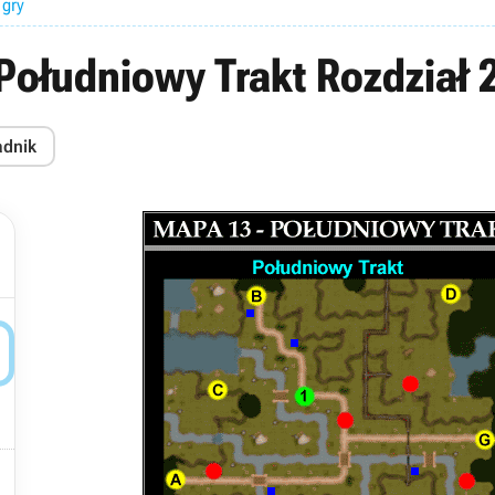
 gry
Południowy Trakt Rozdział 
adnik

