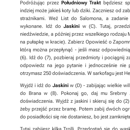
Podróżując przez
Południowy Trakt
będziesz spo
indziej może jakieś koty lub dziki. Zaczniesz od z
strażnikami. Weź
List do Salomona
, a zadani
wykonane. Idź do
Jaskini
w (
C
). Tutaj, przed
niedźwiedzie, a później przez wszelkiego rodzaju M
na pułapkę w kracie). Zabierz
Opowieść o Zapomn
którą można przepłynąć - jeśli masz odpowiednią
(
6
). Idź do (
7
), pozbieraj przedmioty i pociągnij 
odpowiedz na jego pytanie i jednocześnie nie 
otrzymasz 250 doświadczenia. W sarkofagu jest
He
Wyjdź i idź do
Jaskini
w (
D
) - zabijając wielkie w
do Brana w (
8
). Pokonaj go, daj mu
Srebrny 
doświadczenia. Wyjdź z jaskini i skieruj się do (
2
żeby przejść przez bramę. Potem zabij dwóch o
do posiadłości się nie dostaniesz, bo jest zamknięt
Tutaj zabijesz kilka Trolli. Przedostań się do wą