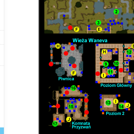


