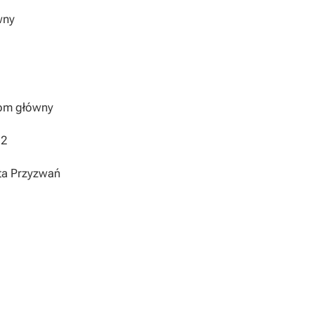
wny
iom główny
 2
ta Przyzwań