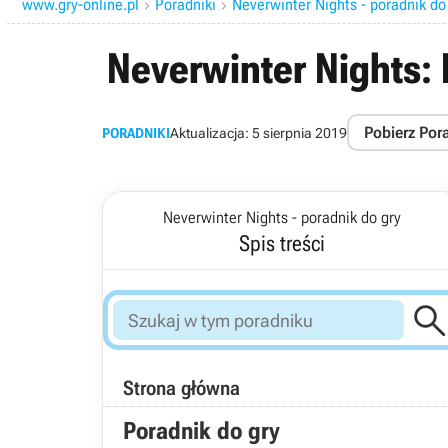
www.gry-online.pl
Poradniki
Neverwinter Nights - poradnik do


Neverwinter Nights: 
Pobierz Por
PORADNIKI
Aktualizacja:
5 sierpnia 2019
Neverwinter Nights - poradnik do gry
Spis treści
Strona główna
Poradnik do gry