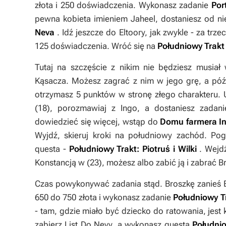
złota i 250 doświadczenia. Wykonasz zadanie
Por
pewna kobieta imieniem Jaheel, dostaniesz od n
Neva
. Idź jeszcze do Eltoory, jak zwykle - za trze
125 doświadczenia. Wróć się na
Południowy Trakt
Tutaj na szczęście z nikim nie będziesz musiał 
Kąsacza. Możesz zagrać z nim w jego grę, a późni
otrzymasz 5 punktów w stronę złego charakteru. 
(
18
), porozmawiaj z Ingo, a dostaniesz zadan
dowiedzieć się więcej, wstąp do
Domu farmera I
Wyjdź, skieruj kroki na południowy zachód. Po
questa -
Południowy Trakt: Piotruś i Wilki
. Wej
Konstancją w (
23
), możesz albo zabić ją i zabrać
B
Czas powykonywać zadania stąd. Broszkę zanieś E
650 do 750 złota i wykonasz zadanie
Południowy T
- tam, gdzie miało być dziecko do ratowania, jest 
zabierz
List Do Nevy
, a wykonasz questa
Południo