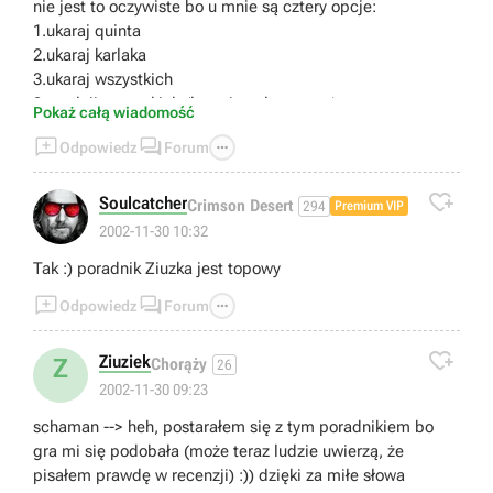
nie jest to oczywiste bo u mnie są cztery opcje:
1.ukaraj quinta
2.ukaraj karlaka
3.ukaraj wszystkich
3.uwolnij wszystkich (łącznie z demonem)
Pokaż całą wiadomość



Odpowiedz
Forum

Soulcatcher
Crimson Desert
294
Premium VIP
2002-11-30 10:32
Tak :) poradnik Ziuzka jest topowy



Odpowiedz
Forum

Ziuziek
Z
Chorąży
26
2002-11-30 09:23
schaman --> heh, postarałem się z tym poradnikiem bo
gra mi się podobała (może teraz ludzie uwierzą, że
pisałem prawdę w recenzji) :)) dzięki za miłe słowa