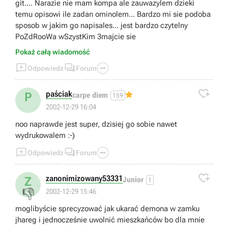
git.... Narazie nie mam kompa ale zauwazylem dzieki
temu opisowi ile zadan ominolem... Bardzo mi sie podoba
sposob w jakim go napisales... jest bardzo czytelny
PoZdRooWa wSzystKim 3majcie sie
Pokaż całą wiadomość



Odpowiedz
Forum

paściak
P
carpe diem
159
2002-12-29 16:04
noo naprawde jest super, dzisiej go sobie nawet
wydrukowalem :-)



Odpowiedz
Forum

zanonimizowany53331
Z
Junior
1
👎
2002-12-29 15:46
moglibyście sprecyzować jak ukarać demona w zamku
jhareg i jednocześnie uwolnić mieszkańców bo dla mnie