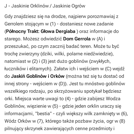
J
- Jaskinie Orklinów / Jaskinie Ogrów
Gdy znajdziesz się na drodze, najpierw porozmawiaj z
Gerrolem stojącym w (
1
) - dostaniesz nowe zadanie
(
Północny Trakt: Głowa Dergiaba
) oraz informacje do
starego. Możesz odwiedzić
Dom Gerrola
w (
A
) i
przeszukać, po czym zacznij badać teren. Może tu być
trochę zwierzyny (dziki, wilki, polarne niedźwiedzie),
natomiast w (
2
) i (
3
) jest dużo goblinów (zwykłych,
łuczników i elitarnych). Załatw ich i wejściem w (
C
) wejdź
do
Jaskiń Goblinów
i Orków
(można też się tu dostać od
innej strony - wejściem w (
D
)). Jest tu mnóstwo goblinów
wszelkiego rodzaju, po skrzyżowaniu spotykał będziesz
orki. Miejsca warte uwagi to (
4
) - gdzie zabijesz Wodza
Goblinów, więzienie w (
5
) - gdzie jeden orklin uraczy się
informacjami, "bestia" - czyli większy wilk zamknięty w (
6
),
Wódz Orków w (
7
), którego także pozbaw życia, ogr w (
8
)
pilnujący skrzynek zawierających cenne przedmioty i