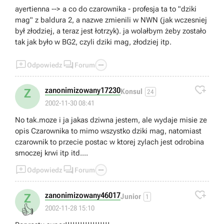
ayertienna --> a co do czarownika - profesja ta to "dziki
mag" z baldura 2, a nazwe zmienili w NWN (jak wczesniej
był złodziej, a teraz jest łotrzyk). ja wolałbym żeby zostało
tak jak było w BG2, czyli dziki mag, złodziej itp.



Odpowiedz
Forum

zanonimizowany17230
Z
Konsul
24
2002-11-30 08:41
No tak.moze i ja jakas dziwna jestem, ale wydaje misie ze
opis Czarownika to mimo wszystko dziki mag, natomiast
czarownik to przecie postac w ktorej zylach jest odrobina
smoczej krwi itp itd....



Odpowiedz
Forum

zanonimizowany46017
Z
Junior
1
👍
2002-11-28 15:10