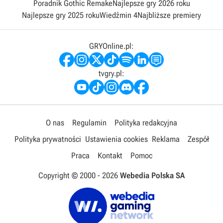
Poradnik Gothic Remake
Najlepsze gry 2026 roku
Najlepsze gry 2025 roku
Wiedźmin 4
Najbliższe premiery
GRYOnline.pl:
tvgry.pl:
O nas
Regulamin
Polityka redakcyjna
Polityka prywatności
Ustawienia cookies
Reklama
Zespół
Praca
Kontakt
Pomoc
Copyright © 2000 -
2026
Webedia Polska SA