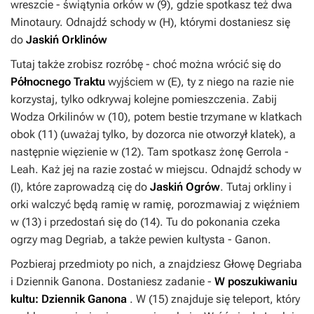
wreszcie - świątynia orków w (
9
), gdzie spotkasz też dwa
Minotaury. Odnajdź schody w (
H
), którymi dostaniesz się
do
Jaskiń Orklinów
Tutaj także zrobisz rozróbę - choć można wrócić się do
Północnego Traktu
wyjściem w (
E
), ty z niego na razie nie
korzystaj, tylko odkrywaj kolejne pomieszczenia. Zabij
Wodza Orkilinów w (
10
), potem bestie trzymane w klatkach
obok (
11
) (uważaj tylko, by dozorca nie otworzył klatek), a
następnie więzienie w (
12
). Tam spotkasz żonę Gerrola -
Leah. Każ jej na razie zostać w miejscu. Odnajdź schody w
(
I
), które zaprowadzą cię do
Jaskiń Ogrów
. Tutaj orkliny i
orki walczyć będą ramię w ramię, porozmawiaj z więźniem
w (
13
) i przedostań się do (
14
). Tu do pokonania czeka
ogrzy mag Degriab, a także pewien kultysta - Ganon.
Pozbieraj przedmioty po nich, a znajdziesz
Głowę Degriaba
i
Dziennik Ganona
. Dostaniesz zadanie -
W poszukiwaniu
kultu: Dziennik Ganona
. W (
15
) znajduje się teleport, który