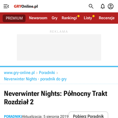




Newsroom
Gry
Rankingi
Listy
Recenzje
PREMIUM
www.gry-online.pl
Poradniki


Neverwinter Nights - poradnik do gry
Neverwinter Nights: Północny Trakt
Rozdział 2
Pobierz Poradnik
PORADNIKI
Aktualizacja:
5 sierpnia 2019