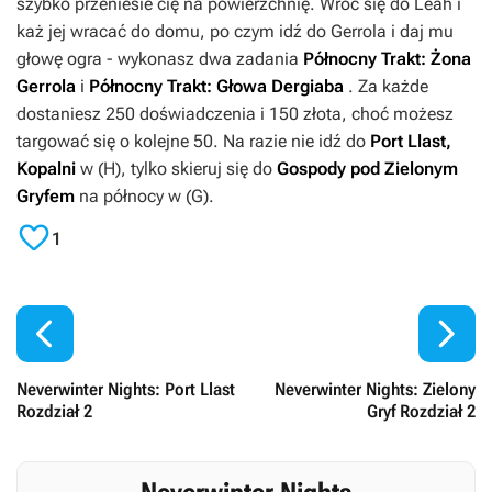
szybko przeniesie cię na powierzchnię. Wróć się do Leah i
każ jej wracać do domu, po czym idź do Gerrola i daj mu
głowę ogra - wykonasz dwa zadania
Północny Trakt: Żona
Gerrola
i
Północny Trakt: Głowa Dergiaba
. Za każde
dostaniesz 250 doświadczenia i 150 złota, choć możesz
targować się o kolejne 50. Na razie nie idź do
Port Llast,
Kopalni
w (
H
), tylko skieruj się do
Gospody pod Zielonym
Gryfem
na północy w (
G
).

1


Neverwinter Nights: Port Llast
Neverwinter Nights: Zielony
Rozdział 2
Gryf Rozdział 2