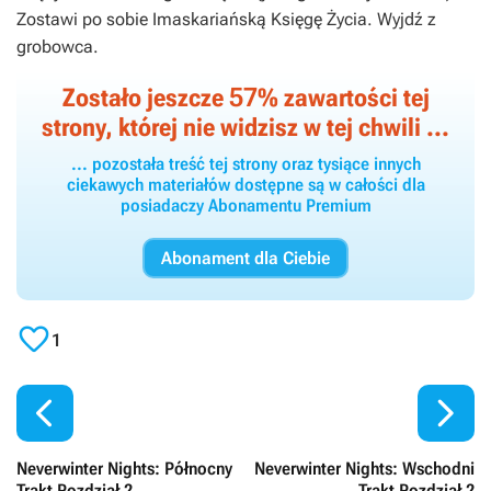
Zostawi po sobie
Imaskariańską Księgę Życia
. Wyjdź z
grobowca.
57
Zostało jeszcze
% zawartości tej
strony, której nie widzisz w tej chwili ...
... pozostała treść tej strony oraz tysiące innych
ciekawych materiałów dostępne są w całości dla
posiadaczy Abonamentu Premium
Abonament dla Ciebie

1


Neverwinter Nights: Północny
Neverwinter Nights: Wschodni
Trakt Rozdział 2
Trakt Rozdział 2