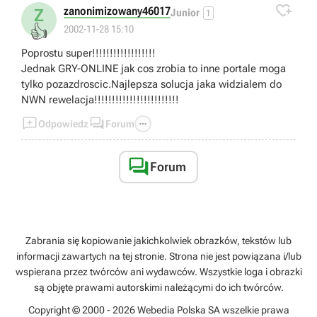

zanonimizowany46017
Z
Junior
1
👍
2002-11-28 15:10
Poprostu super!!!!!!!!!!!!!!!!!!
Jednak GRY-ONLINE jak cos zrobia to inne portale moga
tylko pozazdroscic.Najlepsza solucja jaka widzialem do
NWN rewelacja!!!!!!!!!!!!!!!!!!!!!!!!



Odpowiedz
Forum

Forum
Zabrania się kopiowanie jakichkolwiek obrazków, tekstów lub
informacji zawartych na tej stronie. Strona nie jest powiązana i/lub
wspierana przez twórców ani wydawców. Wszystkie loga i obrazki
są objęte prawami autorskimi należącymi do ich twórców.
Copyright © 2000 - 2026 Webedia Polska SA wszelkie prawa