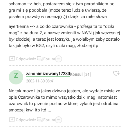
schaman --> heh, postarałem się z tym poradnikiem bo
gra mi się podobała (może teraz ludzie uwierzą, że
pisałem prawdę w recenzji) :)) dzięki za miłe słowa
ayertienna --> a co do czarownika - profesja ta to "dziki
mag" z baldura 2, a nazwe zmienili w NWN (jak wczesniej
był złodziej, a teraz jest łotrzyk). ja wolałbym żeby zostało
tak jak było w BG2, czyli dziki mag, złodziej itp.



Odpowiedz
Forum

zanonimizowany17230
Z
Konsul
24
2002-11-30 08:41
No tak.moze i ja jakas dziwna jestem, ale wydaje misie ze
opis Czarownika to mimo wszystko dziki mag, natomiast
czarownik to przecie postac w ktorej zylach jest odrobina
smoczej krwi itp itd....



Odpowiedz
Forum