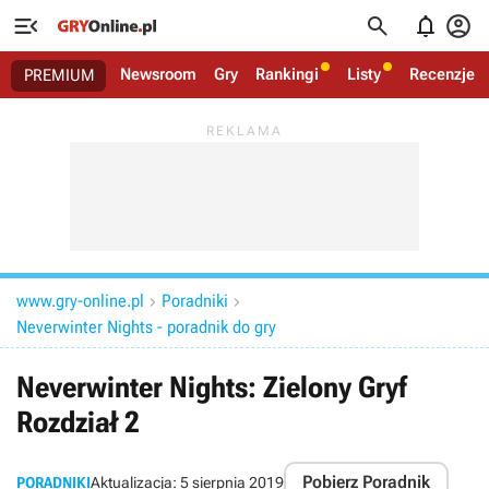




Newsroom
Gry
Rankingi
Listy
Recenzje
PREMIUM
www.gry-online.pl
Poradniki


Neverwinter Nights - poradnik do gry
Neverwinter Nights: Zielony Gryf
Rozdział 2
Pobierz Poradnik
PORADNIKI
Aktualizacja:
5 sierpnia 2019