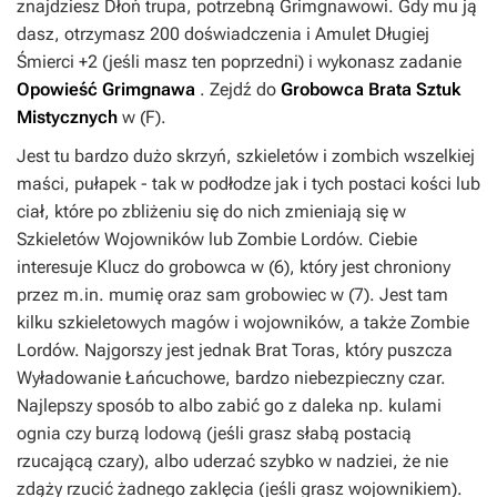
znajdziesz
Dłoń trupa
, potrzebną Grimgnawowi. Gdy mu ją
dasz, otrzymasz 200 doświadczenia i
Amulet Długiej
Śmierci +2
(jeśli masz ten poprzedni) i wykonasz zadanie
Opowieść Grimgnawa
. Zejdź do
Grobowca Brata Sztuk
Mistycznych
w (
F
).
Jest tu bardzo dużo skrzyń, szkieletów i zombich wszelkiej
maści, pułapek - tak w podłodze jak i tych postaci kości lub
ciał, które po zbliżeniu się do nich zmieniają się w
Szkieletów Wojowników lub Zombie Lordów. Ciebie
interesuje
Klucz do grobowca
w (
6
), który jest chroniony
przez m.in. mumię oraz sam grobowiec w (
7
). Jest tam
kilku szkieletowych magów i wojowników, a także Zombie
Lordów. Najgorszy jest jednak Brat Toras, który puszcza
Wyładowanie Łańcuchowe, bardzo niebezpieczny czar.
Najlepszy sposób to albo zabić go z daleka np. kulami
ognia czy burzą lodową (jeśli grasz słabą postacią
rzucającą czary), albo uderzać szybko w nadziei, że nie
zdąży rzucić żadnego zaklęcia (jeśli grasz wojownikiem).