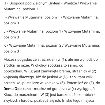
H
- Gospoda pod Zielonym Gryfem - Wnętrze / Wyzwanie
Mutamina, poziom 1
I
- Wyzwanie Mutamina, poziom 1 / Wyzwanie Mutamina,
poziom 3
J
- Wyzwanie Mutamina, poziom 1 / Wyzwanie Mutamina,
poziom 3
K
- Wyzwanie Mutamina, poziom 2 / Wyzwanie Mutamina,
poziom 3
Możesz pogadać ze strażnikiem w (
1
), ale nie wchodź do
środka na razie. W okolicy spotkasz to samo, co
poprzednio. W (
G
) jest zamknięta brama, strażnicy w (
2
)
wyjaśnią dlaczego. Idź do jaskini w (
D
), zabij tam wilki i
przeszukaj puste leże wilkołaka w (
5
). Potem idź do (
E
), do
Domu Opiekuna
- musisz od grabarza w (
4
) wyciągnąć
Klucz do mauzoleum
. W (
3
) jest bardzo dużo zombich -
zwykłych i lordów, pozbądź się ich. Blisko tego miejsca