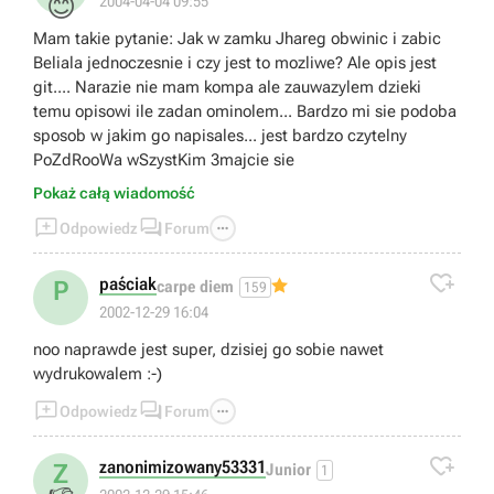
😊
2004-04-04 09:55
Mam takie pytanie: Jak w zamku Jhareg obwinic i zabic
Beliala jednoczesnie i czy jest to mozliwe? Ale opis jest
git.... Narazie nie mam kompa ale zauwazylem dzieki
temu opisowi ile zadan ominolem... Bardzo mi sie podoba
sposob w jakim go napisales... jest bardzo czytelny
PoZdRooWa wSzystKim 3majcie sie
Pokaż całą wiadomość



Odpowiedz
Forum

paściak
P
carpe diem
159
2002-12-29 16:04
noo naprawde jest super, dzisiej go sobie nawet
wydrukowalem :-)



Odpowiedz
Forum

zanonimizowany53331
Z
Junior
1