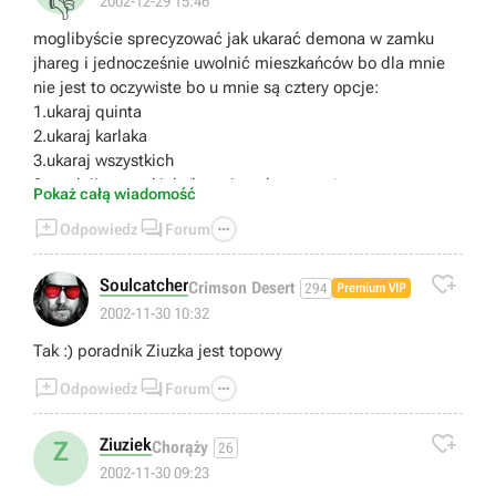
👎
2002-12-29 15:46
moglibyście sprecyzować jak ukarać demona w zamku
jhareg i jednocześnie uwolnić mieszkańców bo dla mnie
nie jest to oczywiste bo u mnie są cztery opcje:
1.ukaraj quinta
2.ukaraj karlaka
3.ukaraj wszystkich
3.uwolnij wszystkich (łącznie z demonem)
Pokaż całą wiadomość



Odpowiedz
Forum

Soulcatcher
Crimson Desert
294
Premium VIP
2002-11-30 10:32
Tak :) poradnik Ziuzka jest topowy



Odpowiedz
Forum

Ziuziek
Z
Chorąży
26
2002-11-30 09:23