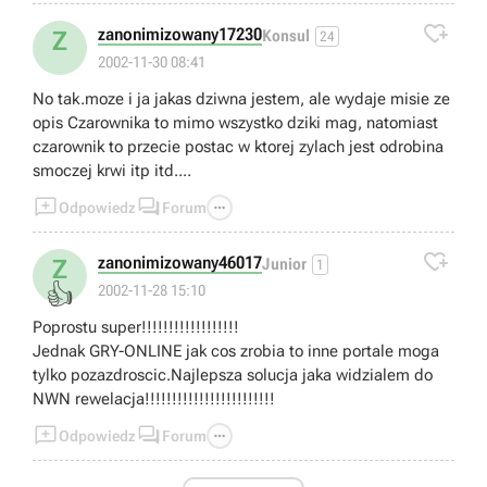

zanonimizowany17230
Z
Konsul
24
2002-11-30 08:41
No tak.moze i ja jakas dziwna jestem, ale wydaje misie ze
opis Czarownika to mimo wszystko dziki mag, natomiast
czarownik to przecie postac w ktorej zylach jest odrobina
smoczej krwi itp itd....



Odpowiedz
Forum

zanonimizowany46017
Z
Junior
1
👍
2002-11-28 15:10
Poprostu super!!!!!!!!!!!!!!!!!!
Jednak GRY-ONLINE jak cos zrobia to inne portale moga
tylko pozazdroscic.Najlepsza solucja jaka widzialem do
NWN rewelacja!!!!!!!!!!!!!!!!!!!!!!!!



Odpowiedz
Forum