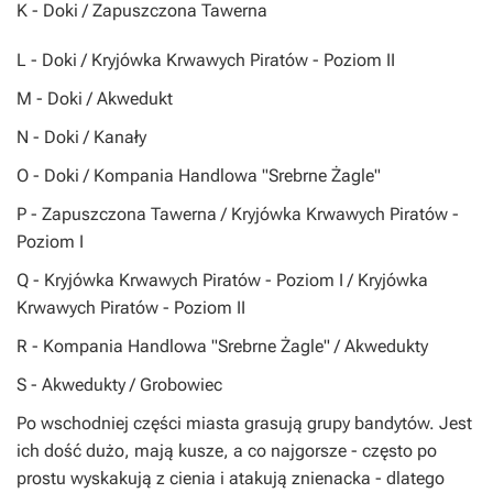
K
- Doki / Zapuszczona Tawerna
L
- Doki / Kryjówka Krwawych Piratów - Poziom II
M
- Doki / Akwedukt
N
- Doki / Kanały
O
- Doki / Kompania Handlowa "Srebrne Żagle"
P
- Zapuszczona Tawerna / Kryjówka Krwawych Piratów -
Poziom I
Q
- Kryjówka Krwawych Piratów - Poziom I / Kryjówka
Krwawych Piratów - Poziom II
R
- Kompania Handlowa "Srebrne Żagle" / Akwedukty
S
- Akwedukty / Grobowiec
Po wschodniej części miasta grasują grupy bandytów. Jest
ich dość dużo, mają kusze, a co najgorsze - często po
prostu wyskakują z cienia i atakują znienacka - dlatego