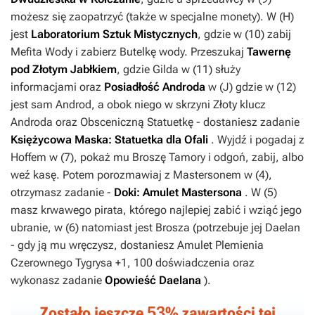
możesz się zaopatrzyć (także w specjalne monety). W (
H
)
jest
Laboratorium Sztuk Mistycznych
, gdzie w (
10
) zabij
Mefita Wody i zabierz
Butelkę wody
. Przeszukaj
Tawernę
pod Złotym Jabłkiem
, gdzie Gilda w (
11
) służy
informacjami oraz
Posiadłość Androda
w (
J
) gdzie w (
12
)
jest sam Androd, a obok niego w skrzyni
Złoty klucz
Androda
oraz
Obsceniczną Statuetkę
- dostaniesz zadanie
Księżycowa Maska: Statuetka dla Ofali
. Wyjdź i pogadaj z
Hoffem w (
7
), pokaż mu
Broszę Tamory
i odgoń, zabij, albo
weź kasę. Potem porozmawiaj z Mastersonem w (
4
),
otrzymasz zadanie -
Doki: Amulet Mastersona
. W (
5
)
masz krwawego pirata, którego najlepiej zabić i wziąć jego
ubranie, w (
6
) natomiast jest
Brosza
(potrzebuje jej Daelan
- gdy ją mu wręczysz, dostaniesz
Amulet Plemienia
Czerownego Tygrysa +1
, 100 doświadczenia oraz
wykonasz zadanie
Opowieść Daelana
).
53
Zostało jeszcze
% zawartości tej