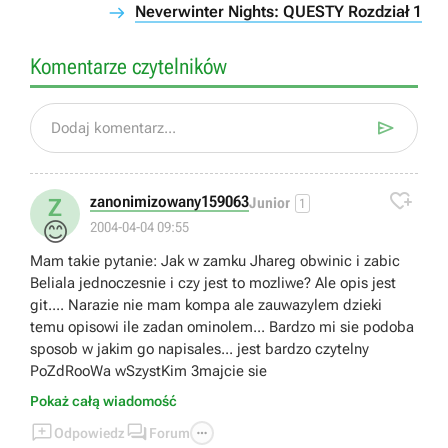
Neverwinter Nights: QUESTY Rozdział 1
Komentarze czytelników

Dodaj komentarz...

zanonimizowany159063
Z
Junior
1
😊
2004-04-04 09:55
Mam takie pytanie: Jak w zamku Jhareg obwinic i zabic
Beliala jednoczesnie i czy jest to mozliwe? Ale opis jest
git.... Narazie nie mam kompa ale zauwazylem dzieki
temu opisowi ile zadan ominolem... Bardzo mi sie podoba
sposob w jakim go napisales... jest bardzo czytelny
PoZdRooWa wSzystKim 3majcie sie
Pokaż całą wiadomość



Odpowiedz
Forum