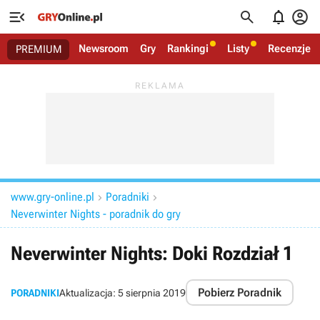




Newsroom
Gry
Rankingi
Listy
Recenzje
PREMIUM
www.gry-online.pl
Poradniki


Neverwinter Nights - poradnik do gry
Neverwinter Nights: Doki Rozdział 1
Pobierz Poradnik
PORADNIKI
Aktualizacja:
5 sierpnia 2019