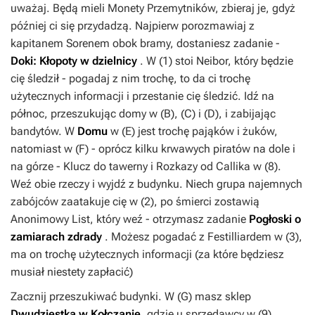
uważaj. Będą mieli
Monety Przemytników
, zbieraj je, gdyż
później ci się przydadzą. Najpierw porozmawiaj z
kapitanem Sorenem obok bramy, dostaniesz zadanie -
Doki: Kłopoty w dzielnicy
. W (
1
) stoi Neibor, który będzie
cię śledził - pogadaj z nim trochę, to da ci trochę
użytecznych informacji i przestanie cię śledzić. Idź na
północ, przeszukując domy w (
B
), (
C
) i (
D
), i zabijając
bandytów. W
Domu
w (
E
) jest trochę pająków i żuków,
natomiast w (
F
) - oprócz kilku krwawych piratów na dole i
na górze -
Klucz do tawerny
i
Rozkazy od Callika
w (
8
).
Weź obie rzeczy i wyjdź z budynku. Niech grupa najemnych
zabójców zaatakuje cię w (
2
), po śmierci zostawią
Anonimowy List
, który weź - otrzymasz zadanie
Pogłoski o
zamiarach zdrady
. Możesz pogadać z Festilliardem w (
3
),
ma on trochę użytecznych informacji (za które będziesz
musiał niestety zapłacić)
Zacznij przeszukiwać budynki. W (
G
) masz sklep
Dwudziestka w Kołczanie
, gdzie u sprzedawcy w (
9
)