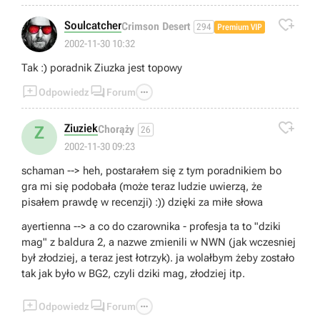

Soulcatcher
Crimson Desert
294
Premium VIP
2002-11-30 10:32
Tak :) poradnik Ziuzka jest topowy



Odpowiedz
Forum

Ziuziek
Z
Chorąży
26
2002-11-30 09:23
schaman --> heh, postarałem się z tym poradnikiem bo
gra mi się podobała (może teraz ludzie uwierzą, że
pisałem prawdę w recenzji) :)) dzięki za miłe słowa
ayertienna --> a co do czarownika - profesja ta to "dziki
mag" z baldura 2, a nazwe zmienili w NWN (jak wczesniej
był złodziej, a teraz jest łotrzyk). ja wolałbym żeby zostało
tak jak było w BG2, czyli dziki mag, złodziej itp.



Odpowiedz
Forum