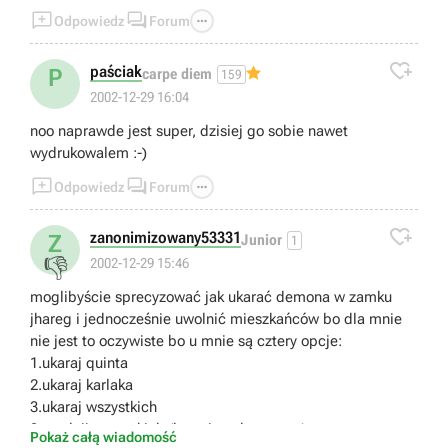



Odpowiedz
Forum

paściak
P
carpe diem
159
2002-12-29 16:04
noo naprawde jest super, dzisiej go sobie nawet
wydrukowalem :-)



Odpowiedz
Forum

zanonimizowany53331
Z
Junior
1
👎
2002-12-29 15:46
moglibyście sprecyzować jak ukarać demona w zamku
jhareg i jednocześnie uwolnić mieszkańców bo dla mnie
nie jest to oczywiste bo u mnie są cztery opcje:
1.ukaraj quinta
2.ukaraj karlaka
3.ukaraj wszystkich
3.uwolnij wszystkich (łącznie z demonem)
Pokaż całą wiadomość