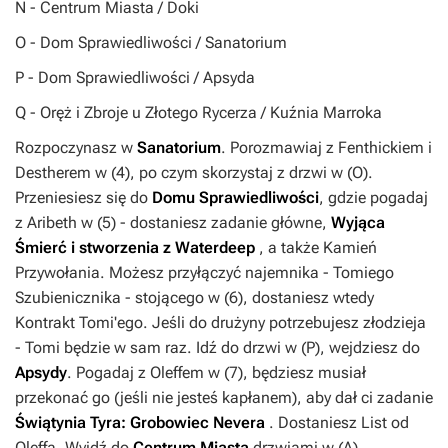
N
- Centrum Miasta / Doki
O
- Dom Sprawiedliwości / Sanatorium
P
- Dom Sprawiedliwości / Apsyda
Q
- Oręż i Zbroje u Złotego Rycerza / Kuźnia Marroka
Rozpoczynasz w
Sanatorium
. Porozmawiaj z Fenthickiem i
Destherem w (
4
), po czym skorzystaj z drzwi w (
O
).
Przeniesiesz się do
Domu Sprawiedliwości
, gdzie pogadaj
z Aribeth w (
5
) - dostaniesz zadanie główne,
Wyjąca
Śmierć i stworzenia z Waterdeep
, a także
Kamień
Przywołania
. Możesz przyłączyć najemnika - Tomiego
Szubienicznika - stojącego w (
6
), dostaniesz wtedy
Kontrakt Tomi'ego
. Jeśli do drużyny potrzebujesz złodzieja
- Tomi będzie w sam raz. Idź do drzwi w (
P
), wejdziesz do
Apsydy
. Pogadaj z Oleffem w (
7
), będziesz musiał
przekonać go (jeśli nie jesteś kapłanem), aby dał ci zadanie
Świątynia Tyra: Grobowiec Nevera
. Dostaniesz
List od
Oleffa
. Wyjdź do
Centrum Miasta
drzwiami w (
A
).