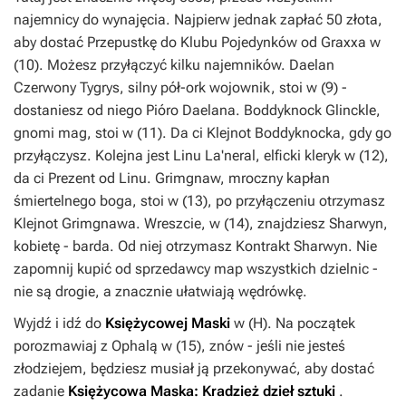
najemnicy do wynajęcia. Najpierw jednak zapłać 50 złota,
aby dostać
Przepustkę do Klubu Pojedynków
od Graxxa w
(
10
). Możesz przyłączyć kilku najemników. Daelan
Czerwony Tygrys, silny pół-ork wojownik, stoi w (
9
) -
dostaniesz od niego
Pióro Daelana
. Boddyknock Glinckle,
gnomi mag, stoi w (
11
). Da ci
Klejnot Boddyknocka
, gdy go
przyłączysz. Kolejna jest Linu La'neral, elficki kleryk w (
12
),
da ci
Prezent od Linu
. Grimgnaw, mroczny kapłan
śmiertelnego boga, stoi w (
13
), po przyłączeniu otrzymasz
Klejnot Grimgnawa
. Wreszcie, w (
14
), znajdziesz Sharwyn,
kobietę - barda. Od niej otrzymasz
Kontrakt Sharwyn
. Nie
zapomnij kupić od sprzedawcy map wszystkich dzielnic -
nie są drogie, a znacznie ułatwiają wędrówkę.
Wyjdź i idź do
Księżycowej Maski
w (
H
). Na początek
porozmawiaj z Ophalą w (
15
), znów - jeśli nie jesteś
złodziejem, będziesz musiał ją przekonywać, aby dostać
zadanie
Księżycowa Maska: Kradzież dzieł sztuki
.