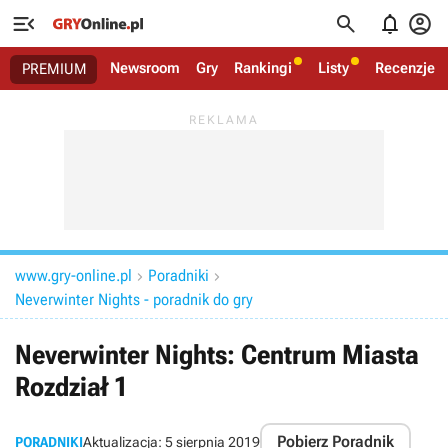




Newsroom
Gry
Rankingi
Listy
Recenzje
PREMIUM
www.gry-online.pl
Poradniki


Neverwinter Nights - poradnik do gry
Neverwinter Nights: Centrum Miasta
Rozdział 1
Pobierz Poradnik
PORADNIKI
Aktualizacja:
5 sierpnia 2019