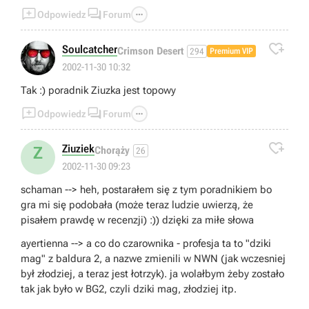



Odpowiedz
Forum

Soulcatcher
Crimson Desert
294
Premium VIP
2002-11-30 10:32
Tak :) poradnik Ziuzka jest topowy



Odpowiedz
Forum

Ziuziek
Z
Chorąży
26
2002-11-30 09:23
schaman --> heh, postarałem się z tym poradnikiem bo
gra mi się podobała (może teraz ludzie uwierzą, że
pisałem prawdę w recenzji) :)) dzięki za miłe słowa
ayertienna --> a co do czarownika - profesja ta to "dziki
mag" z baldura 2, a nazwe zmienili w NWN (jak wczesniej
był złodziej, a teraz jest łotrzyk). ja wolałbym żeby zostało
tak jak było w BG2, czyli dziki mag, złodziej itp.