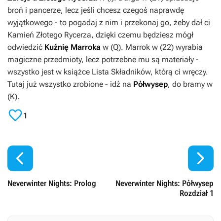
broń i pancerze, lecz jeśli chcesz czegoś naprawdę
wyjątkowego - to pogadaj z nim i przekonaj go, żeby dał ci
Kamień Złotego Rycerza
, dzięki czemu będziesz mógł
odwiedzić
Kuźnię Marroka
w (
Q
). Marrok w (
22
) wyrabia
magiczne przedmioty, lecz potrzebne mu są materiały -
wszystko jest w książce
Lista Składników
, którą ci wręczy.
Tutaj już wszystko zrobione - idź na
Półwysep
, do bramy w
(
K
).

1


Neverwinter Nights: Prolog
Neverwinter Nights: Półwysep
Rozdział 1