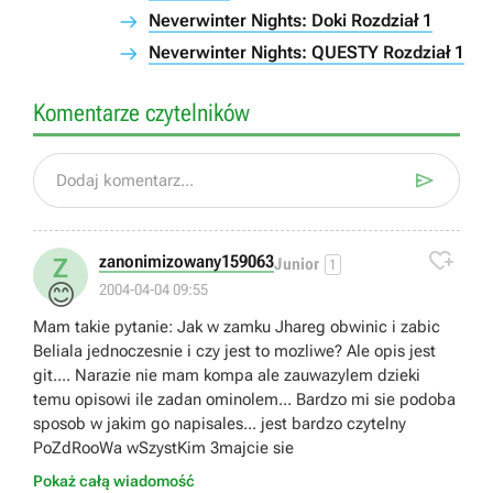
Neverwinter Nights: Doki Rozdział 1
Neverwinter Nights: QUESTY Rozdział 1
Komentarze czytelników

Dodaj komentarz...

zanonimizowany159063
Z
Junior
1
😊
2004-04-04 09:55
Mam takie pytanie: Jak w zamku Jhareg obwinic i zabic
Beliala jednoczesnie i czy jest to mozliwe? Ale opis jest
git.... Narazie nie mam kompa ale zauwazylem dzieki
temu opisowi ile zadan ominolem... Bardzo mi sie podoba
sposob w jakim go napisales... jest bardzo czytelny
PoZdRooWa wSzystKim 3majcie sie
Pokaż całą wiadomość