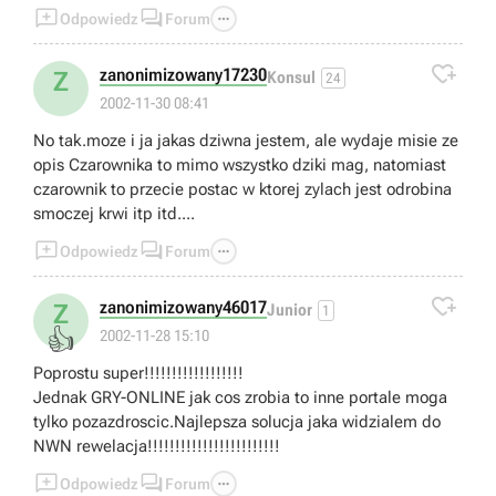



Odpowiedz
Forum

zanonimizowany17230
Z
Konsul
24
2002-11-30 08:41
No tak.moze i ja jakas dziwna jestem, ale wydaje misie ze
opis Czarownika to mimo wszystko dziki mag, natomiast
czarownik to przecie postac w ktorej zylach jest odrobina
smoczej krwi itp itd....



Odpowiedz
Forum

zanonimizowany46017
Z
Junior
1
👍
2002-11-28 15:10
Poprostu super!!!!!!!!!!!!!!!!!!
Jednak GRY-ONLINE jak cos zrobia to inne portale moga
tylko pozazdroscic.Najlepsza solucja jaka widzialem do
NWN rewelacja!!!!!!!!!!!!!!!!!!!!!!!!



Odpowiedz
Forum