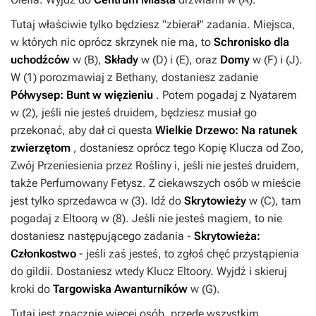
Tutaj właściwie tylko będziesz "zbierał" zadania. Miejsca,
w których nic oprócz skrzynek nie ma, to
Schronisko dla
uchodźców
w (
B
),
Składy
w (
D
) i (
E
), oraz
Domy
w (
F
) i (
J
).
W (
1
) porozmawiaj z Bethany, dostaniesz zadanie
Półwysep: Bunt w więzieniu
. Potem pogadaj z Nyatarem
w (
2
), jeśli nie jesteś druidem, będziesz musiał go
przekonać, aby dał ci questa
Wielkie Drzewo: Na ratunek
zwierzętom
, dostaniesz oprócz tego
Kopię Klucza od Zoo
,
Zwój Przeniesienia przez Rośliny
i, jeśli nie jesteś druidem,
także
Perfumowany Fetysz
. Z ciekawszych osób w mieście
jest tylko sprzedawca w (
3
). Idź do
Skrytowieży
w (
C
), tam
pogadaj z Eltoorą w (
8
). Jeśli nie jesteś magiem, to nie
dostaniesz następującego zadania -
Skrytowieża:
Członkostwo
- jeśli zaś jesteś, to zgłoś chęć przystąpienia
do gildii. Dostaniesz wtedy
Klucz Eltoory
. Wyjdź i skieruj
kroki do
Targowiska Awanturników
w (
G
).
Tutaj jest znacznie więcej osób, przede wszystkim