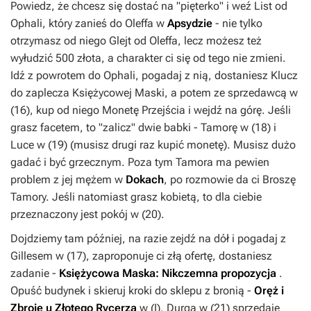
Powiedz, że chcesz się dostać na "pięterko" i weź
List od
Ophali
, który zanieś do Oleffa w
Apsydzie
- nie tylko
otrzymasz od niego
Glejt od Oleffa
, lecz możesz też
wyłudzić 500 złota, a charakter ci się od tego nie zmieni.
Idź z powrotem do Ophali, pogadaj z nią, dostaniesz
Klucz
do zaplecza Księżycowej Maski
, a potem ze sprzedawcą w
(
16
), kup od niego
Monetę Przejścia
i wejdź na górę. Jeśli
grasz facetem, to "zalicz" dwie babki - Tamorę w (
18
) i
Luce w (
19
) (musisz drugi raz kupić monetę). Musisz dużo
gadać i być grzecznym. Poza tym Tamora ma pewien
problem z jej mężem w
Dokach
, po rozmowie da ci
Broszę
Tamory
. Jeśli natomiast grasz kobietą, to dla ciebie
przeznaczony jest pokój w (
20
).
Dojdziemy tam później, na razie zejdź na dół i pogadaj z
Gillesem w (
17
), zaproponuje ci złą ofertę, dostaniesz
zadanie -
Księżycowa Maska: Nikczemna propozycja
.
Opuść budynek i skieruj kroki do sklepu z bronią -
Oręż i
Zbroje u Złotego Rycerza
w (
I
). Durga w (
21
) sprzedaje