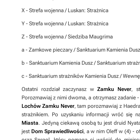
X
- Strefa wojenna / Luskan: Strażnica
Y
- Strefa wojenna / Luskan: Strażnica
Z
- Strefa wojenna / Siedziba Maugrima
a
- Zamkowe pieczary / Sanktuarium Kamienia Dus
b
- Sanktuarium Kamienia Dusz / Sanktuarium stra
c
- Sanktuarium strażników Kamienia Dusz / Wewnę
Ostatni rozdział zaczynasz w
Zamku Never
, s
Porozmawiaj z nimi dwoma, a otrzymasz zadanie 
Lochów Zamku Never
, tam porozmawiaj z Haedral
strażnikiem. Po uzyskaniu informacji wróć się 
Miasta
. Jedyną ciekawą osobą tu jest druid Nyat
jest
Dom Sprawiedliwości
, a w nim Oleff w (
4
) - 
oraz Sergol, który pomaga ci wrócić do miejsca