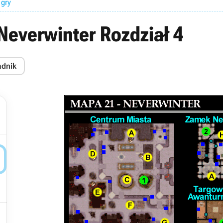
 gry
Neverwinter Rozdział 4
adnik

