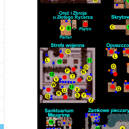





