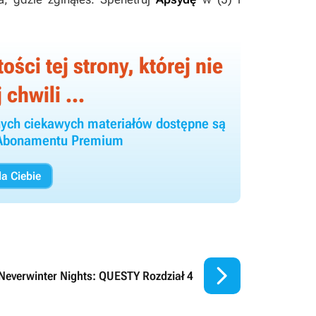
ści tej strony, której nie
 chwili ...
 innych ciekawych materiałów dostępne są
y Abonamentu Premium
a Ciebie

Neverwinter Nights: QUESTY Rozdział 4