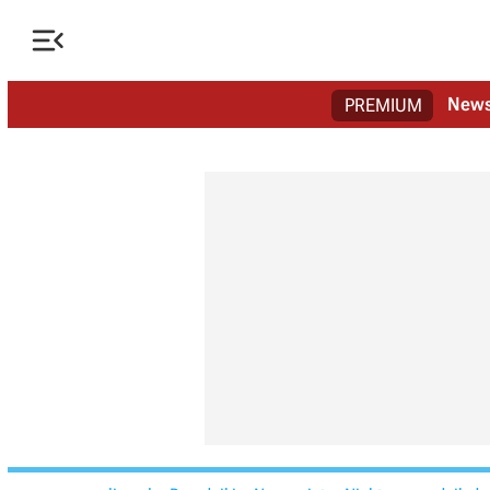

New
PREMIUM