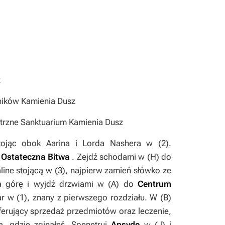
z
żników Kamienia Dusz
trzne Sanktuarium Kamienia Dusz
tojąc obok Aarina i Lorda Nashera w (
2
).
-
Ostateczna Bitwa
. Zejdź schodami w (
H
) do
ine stojącą w (
3
), najpierw zamień słówko ze
na górę i wyjdź drzwiami w (
A
) do
Centrum
ar w (
1
), znany z pierwszego rozdziału. W (
B
)
oferujący sprzedaż przedmiotów oraz leczenie,
, gdzie zginąłeś. Spenetruj
Apsydę
w (
J
) i