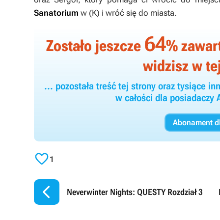
Sanatorium
w (
K
) i wróć się do miasta.
64
Zostało jeszcze
% zawarto
widzisz w tej
... pozostała treść tej strony oraz tysiące
w całości dla posiadacz
Abonament dl

1

Neverwinter Nights: QUESTY Rozdział 3