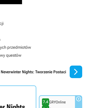
cji
a
zych przedmiotów
zwy questów

Neverwinter Nights: Tworzenie Postaci

7.4
GRYOnline
er Nights