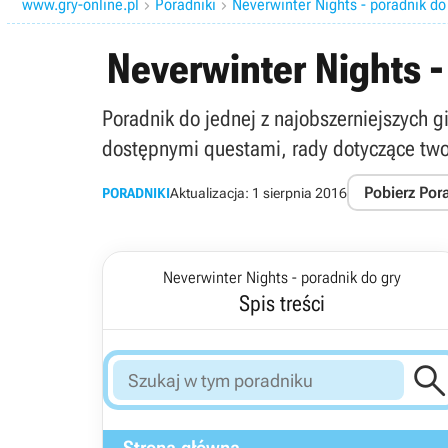
www.gry-online.pl
Poradniki
Neverwinter Nights - poradnik do


Neverwinter Nights -
Poradnik do jednej z najobszerniejszych g
dostępnymi questami, rady dotyczące twor
Pobierz Por
PORADNIKI
Aktualizacja:
1 sierpnia 2016
Neverwinter Nights - poradnik do gry
Spis treści