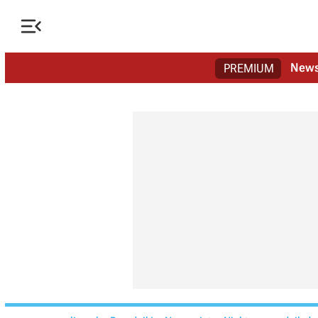

New
PREMIUM