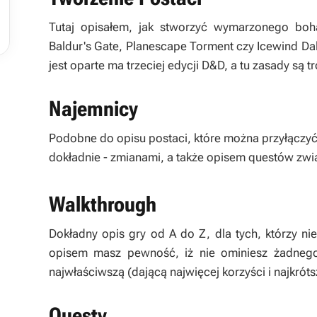

Tutaj opisałem, jak stworzyć wymarzonego bohat
Baldur's Gate, Planescape Torment czy Icewind Da
jest oparte ma trzeciej edycji D&D, a tu zasady są t
Najemnicy
Podobne do opisu postaci, które można przyłączyć
dokładnie - zmianami, a także opisem questów zw
Walkthrough
Dokładny opis gry od A do Z, dla tych, którzy ni
opisem masz pewność, iż nie ominiesz żadnego 
najwłaściwszą (dającą najwięcej korzyści i najkrót
Questy