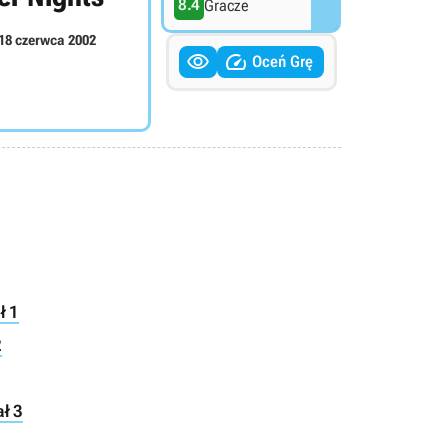
8.4
Gracze
18 czerwca 2002


Oceń Grę
ł 1
2
ł 3