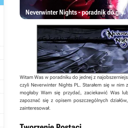

Neverwinter Nights - poradnik do gry


Witam Was w poradniku do jednej z najobszerniejsz

czyli Neverwinter Nights PL. Starałem się w nim z
mogłaby Wam się przydać, zaciekawić Was lub
zapoznać się z opisem poszczególnych działów,

zainteresował.

Tworzenie Postaci