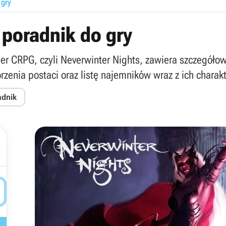
 gry
 poradnik do gry
ier CRPG, czyli Neverwinter Nights, zawiera szczegóło
zenia postaci oraz listę najemników wraz z ich charak
adnik
