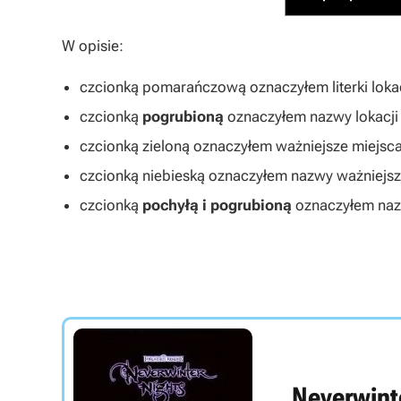
W opisie:
czcionką
pomarańczową
oznaczyłem literki loka
czcionką
pogrubioną
oznaczyłem nazwy lokacji
czcionką
zieloną
oznaczyłem ważniejsze miejsc
czcionką
niebieską
oznaczyłem nazwy ważniejs
czcionką
pochyłą i pogrubioną
oznaczyłem na
Neverwint