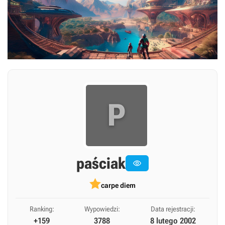
P
paściak

carpe diem
Ranking:
Wypowiedzi:
Data rejestracji:
+159
3788
8 lutego 2002