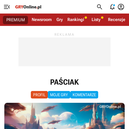




Newsroom
Gry
Rankingi
Listy
Recenzje
PREMIUM
PAŚCIAK
PROFIL
MOJE GRY
KOMENTARZE