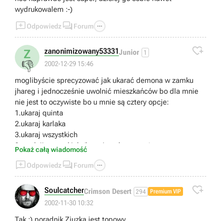
wydrukowalem :-)



Odpowiedz
Forum

zanonimizowany53331
Z
Junior
1
👎
2002-12-29 15:46
moglibyście sprecyzować jak ukarać demona w zamku
jhareg i jednocześnie uwolnić mieszkańców bo dla mnie
nie jest to oczywiste bo u mnie są cztery opcje:
1.ukaraj quinta
2.ukaraj karlaka
3.ukaraj wszystkich
3.uwolnij wszystkich (łącznie z demonem)
Pokaż całą wiadomość



Odpowiedz
Forum

Soulcatcher
Crimson Desert
294
Premium VIP
2002-11-30 10:32
Tak :) poradnik Ziuzka jest topowy