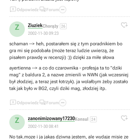



Odpowiedz
Forum

Ziuziek
Z
Chorąży
26
2002-11-30 09:23
schaman --> heh, postarałem się z tym poradnikiem bo
gra mi się podobała (może teraz ludzie uwierzą, że
pisałem prawdę w recenzji) :)) dzięki za miłe słowa
ayertienna --> a co do czarownika - profesja ta to "dziki
mag" z baldura 2, a nazwe zmienili w NWN (jak wczesniej
był złodziej, a teraz jest łotrzyk). ja wolałbym żeby zostało
tak jak było w BG2, czyli dziki mag, złodziej itp.



Odpowiedz
Forum

zanonimizowany17230
Z
Konsul
24
2002-11-30 08:41
No tak.moze i ja jakas dziwna jestem, ale wydaje misie ze