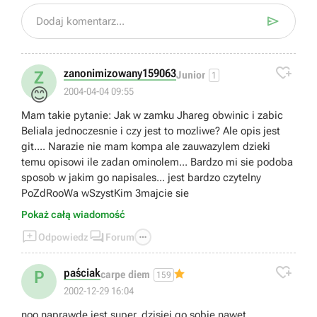

Dodaj komentarz...

zanonimizowany159063
Z
Junior
1
😊
2004-04-04 09:55
Mam takie pytanie: Jak w zamku Jhareg obwinic i zabic
Beliala jednoczesnie i czy jest to mozliwe? Ale opis jest
git.... Narazie nie mam kompa ale zauwazylem dzieki
temu opisowi ile zadan ominolem... Bardzo mi sie podoba
sposob w jakim go napisales... jest bardzo czytelny
PoZdRooWa wSzystKim 3majcie sie
Pokaż całą wiadomość



Odpowiedz
Forum

paściak
P
carpe diem
159
2002-12-29 16:04
noo naprawde jest super, dzisiej go sobie nawet