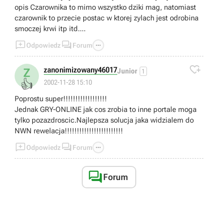
opis Czarownika to mimo wszystko dziki mag, natomiast
czarownik to przecie postac w ktorej zylach jest odrobina
smoczej krwi itp itd....



Odpowiedz
Forum

zanonimizowany46017
Z
Junior
1
👍
2002-11-28 15:10
Poprostu super!!!!!!!!!!!!!!!!!!
Jednak GRY-ONLINE jak cos zrobia to inne portale moga
tylko pozazdroscic.Najlepsza solucja jaka widzialem do
NWN rewelacja!!!!!!!!!!!!!!!!!!!!!!!!



Odpowiedz
Forum

Forum