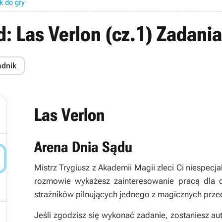
k do gry
d: Las Verlon (cz.1) Zadani
adnik
Las Verlon
Arena Dnia Sądu

Mistrz Trygiusz z
Akademii Magii
zleci Ci niespecja
rozmowie wykażesz zainteresowanie pracą dla cz
strażników pilnujących jednego z magicznych prz

Jeśli zgodzisz się wykonać zadanie, zostaniesz au