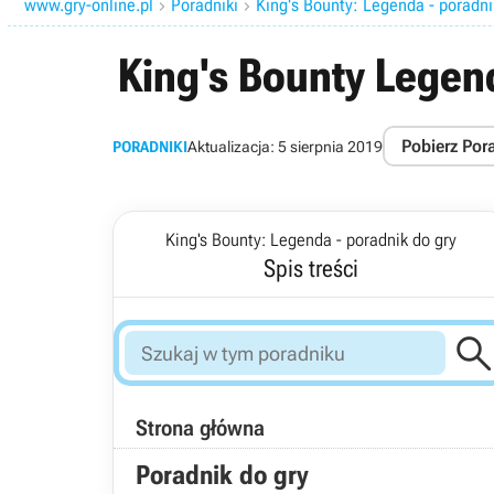
www.gry-online.pl
Poradniki
King's Bounty: Legenda - poradni


King's Bounty Legen
Pobierz Por
PORADNIKI
Aktualizacja:
5 sierpnia 2019
King's Bounty: Legenda - poradnik do gry
Spis treści
Strona główna
Poradnik do gry