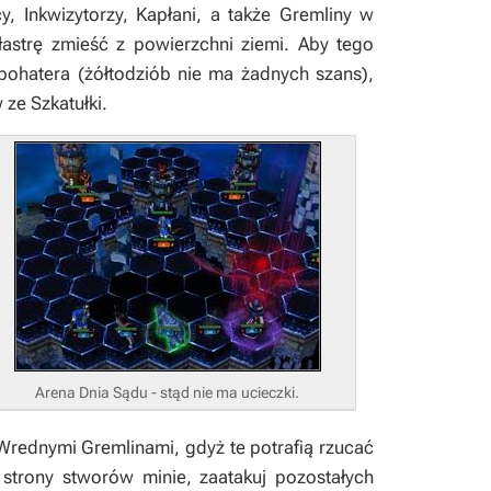
y,
Inkwizytorzy, Kapłani
, a także
Gremliny
w
łastrę zmieść z powierzchni ziemi. Aby tego
ohatera (żółtodziób nie ma żadnych szans),
w ze
Szkatułki
.
Arena Dnia Sądu - stąd nie ma ucieczki.
Wrednymi Gremlinami
, gdyż te potrafią rzucać
strony stworów minie, zaatakuj pozostałych