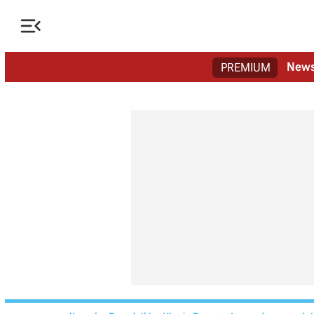

New
PREMIUM