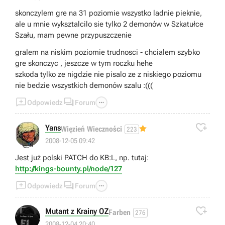
skonczylem gre na 31 poziomie wszystko ladnie pieknie,
ale u mnie wyksztalcilo sie tylko 2 demonów w Szkatułce
Szału, mam pewne przypuszczenie
gralem na niskim poziomie trudnosci - chcialem szybko
gre skonczyc , jeszcze w tym roczku hehe
szkoda tylko ze nigdzie nie pisalo ze z niskiego poziomu
nie bedzie wszystkich demonów szalu :(((



Odpowiedz
Forum

Yans
Więzień Wieczności
223
👍
2008-12-05 09:42
Jest już polski PATCH do KB:L, np. tutaj:
http://kings-bounty.pl/node/127



Odpowiedz
Forum

Mutant z Krainy OZ
Farben
276
2008-12-04 20:40