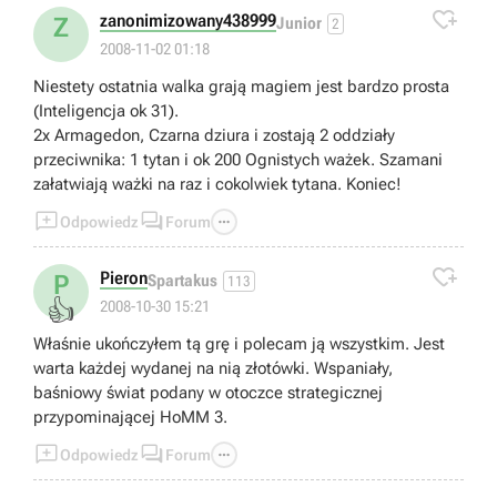

zanonimizowany438999
Z
Junior
2
2008-11-02 01:18
Niestety ostatnia walka grają magiem jest bardzo prosta
(Inteligencja ok 31).
2x Armagedon, Czarna dziura i zostają 2 oddziały
przeciwnika: 1 tytan i ok 200 Ognistych ważek. Szamani
załatwiają ważki na raz i cokolwiek tytana. Koniec!



Odpowiedz
Forum

Pieron
P
Spartakus
113
👍
2008-10-30 15:21
Właśnie ukończyłem tą grę i polecam ją wszystkim. Jest
warta każdej wydanej na nią złotówki. Wspaniały,
baśniowy świat podany w otoczce strategicznej
przypominającej HoMM 3.



Odpowiedz
Forum