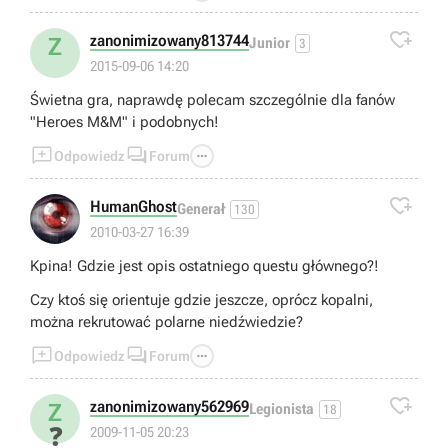

zanonimizowany813744
Z
Junior
3
2015-09-06 14:20
Świetna gra, naprawdę polecam szczególnie dla fanów
"Heroes M&M" i podobnych!



Odpowiedz
Forum

HumanGhost
Generał
130
2010-03-27 16:39
Kpina! Gdzie jest opis ostatniego questu głównego?!
Czy ktoś się orientuje gdzie jeszcze, oprócz kopalni,
można rekrutować polarne niedźwiedzie?



Odpowiedz
Forum

zanonimizowany562969
Z
Legionista
18
❓
2009-11-05 20:23