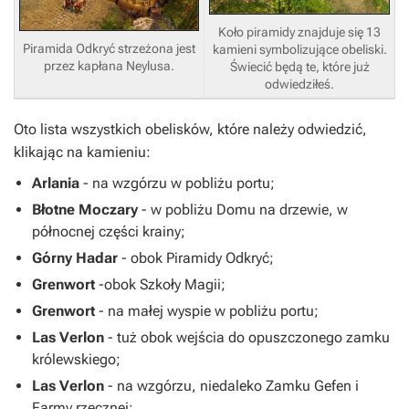
Koło piramidy znajduje się 13
Piramida Odkryć strzeżona jest
kamieni symbolizujące obeliski.
przez kapłana Neylusa.
Świecić będą te, które już
odwiedziłeś.
Oto lista wszystkich obelisków, które należy odwiedzić,
klikając na kamieniu:
Arlania
- na wzgórzu w pobliżu portu;
Błotne Moczary
- w pobliżu
Domu na drzewie,
w
północnej części krainy;
Górny Hadar
- obok
Piramidy Odkryć
;
Grenwort
-
obok
Szkoły Magii
;
Grenwort
- na małej wyspie w pobliżu portu;
Las Verlon
- tuż obok wejścia do opuszczonego zamku
królewskiego;
Las Verlon
- na wzgórzu, niedaleko
Zamku Gefen
i
Farmy rzecznej
;