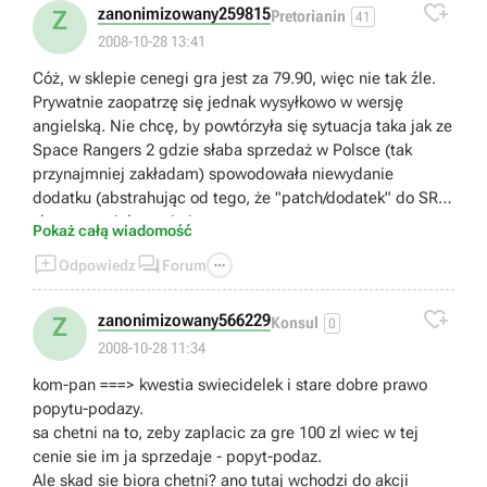

zanonimizowany259815
Z
Pretorianin
41
2008-10-28 13:41
Cóż, w sklepie cenegi gra jest za 79.90, więc nie tak źle.
Prywatnie zaopatrzę się jednak wysyłkowo w wersję
angielską. Nie chcę, by powtórzyła się sytuacja taka jak ze
Space Rangers 2 gdzie słaba sprzedaż w Polsce (tak
przynajmniej zakładam) spowodowała niewydanie
dodatku (abstrahując od tego, że "patch/dodatek" do SR2
zbyt wspaniały to nie jest, a
Pokaż całą wiadomość
Katauri/1C/Cinemaware/Stardock liczą sobie za niego



Odpowiedz
Forum
całkiem sporo). Polacy naród dziwny i trudno przewidzieć
jak sprzeda się KB pomimo dobrych recenzji i nakładów

na reklamę.
zanonimizowany566229
Z
Konsul
0
2008-10-28 11:34
kom-pan ===> kwestia swiecidelek i stare dobre prawo
popytu-podazy.
sa chetni na to, zeby zaplacic za gre 100 zl wiec w tej
cenie sie im ja sprzedaje - popyt-podaz.
Ale skad sie biora chetni? ano tutaj wchodzi do akcji