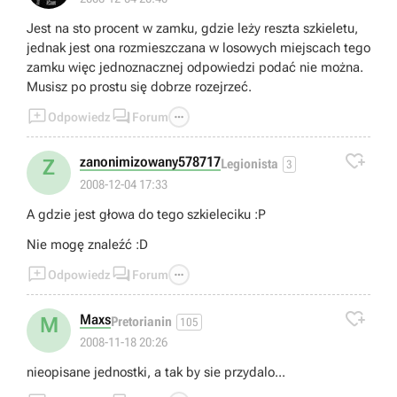
Jest na sto procent w zamku, gdzie leży reszta szkieletu,
jednak jest ona rozmieszczana w losowych miejscach tego
zamku więc jednoznacznej odpowiedzi podać nie można.
Musisz po prostu się dobrze rozejrzeć.



Odpowiedz
Forum

zanonimizowany578717
Z
Legionista
3
2008-12-04 17:33
A gdzie jest głowa do tego szkieleciku :P
Nie mogę znaleźć :D



Odpowiedz
Forum

Maxs
M
Pretorianin
105
2008-11-18 20:26
nieopisane jednostki, a tak by sie przydalo...