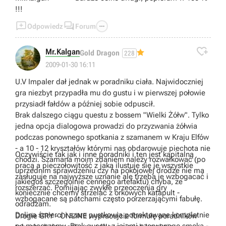
!!!



Odpowiedz
Forum

Mr.Kalgan
Gold Dragon
228
2009-01-30 16:11
U.V Impaler dał jednak w poradniku ciała. Najwidoczniej
gra niezbyt przypadła mu do gustu i w pierwszej połowie
przysiadł fałdów a później sobie odpuscił.
Brak dalszego ciągu questu z bossem "Wielki Żółw". Tylko
jedna opcja dialogowa prowadzi do przyzwania żółwia
podczas ponownego spotkania z szamanem w Kraju Elfów
- a 10 - 12 kryształów którymi nas obdarowuje piechota nie
Oczywiście tak jak i inne poradniki i ten jest kapitalną
chodzi. Szamana moim zdaniem należy rozwałkować (po
pracą a pieczołowitość z jaką ilustuje się je wszystkie
uprzednim sprawdzeniu czy na pokojowej drodze nie ma
zasługuje na najwyższe uznanie ale trzeba je wzbogacać i
jakiegoś szczególnie cennego artefaktu) chyba, ze
rozszerzać. Pomijając zwykłe przeoczenia gry
koniecznie chcemy strzelać z orkowych katapult -
wzbogacane są patchami często porzerzającymi fabułę.
odradzam.
Dolina śmierci i szare pustkowia potraktowane kompletnie
Drogie GRY - ONLINE wypracujcie formułę poradników