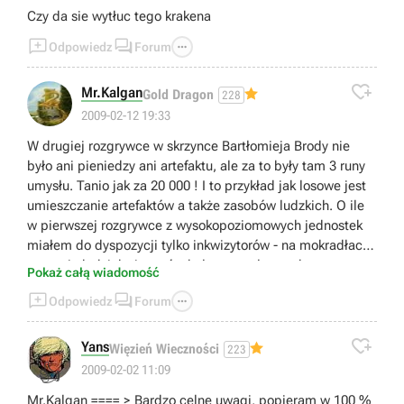
Czy da sie wytłuc tego krakena



Odpowiedz
Forum

Mr.Kalgan
Gold Dragon
228
2009-02-12 19:33
W drugiej rozgrywce w skrzynce Bartłomieja Brody nie
było ani pieniedzy ani artefaktu, ale za to były tam 3 runy
umysłu. Tanio jak za 20 000 ! I to przykład jak losowe jest
umieszczanie artefaktów a także zasobów ludzkich. O ile
w pierwszej rozgrywce z wysokopoziomowych jednostek
miałem do dyspozycji tylko inkwizytorów - na mokradłach,
to w tej obok inkwizytorów były szczupłe zasoby rycerzy
Pokaż całą wiadomość
(mokradła i Wyspy). Nawet Zamek Króla Marka róznicuje



Odpowiedz
Forum
zasoby. Pisanie w poradniku "od tej chwili będziesz mógł
tu nabywać cyklopy" jest bez sensu, równie dobrze bedą

tam cyklopy jak olbrzymy albo Wilki Morskie. I to jest urok
Yans
Więzień Wieczności
223
tej gry. Szkoda, że gra nie losuje lokacji jak Diablo, ale i
👍
2009-02-02 11:09
tak jest fajnie.
Mr.Kalgan ==== > Bardzo celne uwagi, popieram w 100 %