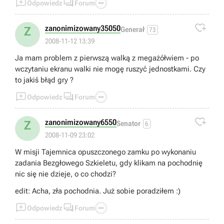



Odpowiedz
Forum

zanonimizowany35050
Z
Generał
73
2008-11-12 13:39
Ja mam problem z pierwszą walką z megażółwiem - po
wczytaniu ekranu walki nie mogę ruszyć jednostkami. Czy
to jakiś błąd gry ?



Odpowiedz
Forum

zanonimizowany6550
Z
Senator
6
2008-11-09 23:02
W misji Tajemnica opuszczonego zamku po wykonaniu
zadania Bezgłowego Szkieletu, gdy klikam na pochodnię
nic się nie dzieje, o co chodzi?
edit: Acha, zła pochodnia. Już sobie poradziłem :)



Odpowiedz
Forum