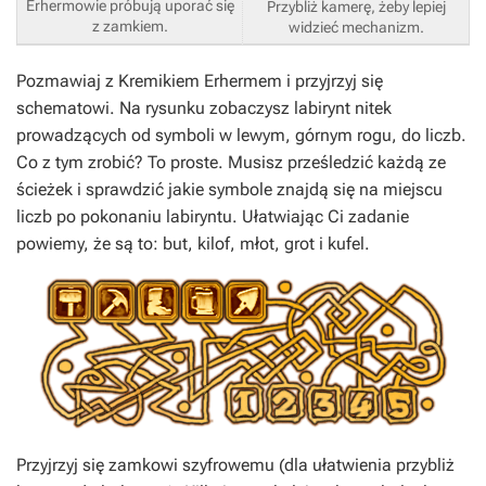
Erhermowie próbują uporać się
Przybliż kamerę, żeby lepiej
z zamkiem.
widzieć mechanizm.
Pozmawiaj z Kremikiem Erhermem i przyjrzyj się
schematowi. Na rysunku zobaczysz labirynt nitek
prowadzących od symboli w lewym, górnym rogu, do liczb.
Co z tym zrobić? To proste. Musisz prześledzić każdą ze
ścieżek i sprawdzić jakie symbole znajdą się na miejscu
liczb po pokonaniu labiryntu. Ułatwiając Ci zadanie
powiemy, że są to: but, kilof, młot, grot i kufel.
Przyjrzyj się zamkowi szyfrowemu (dla ułatwienia przybliż