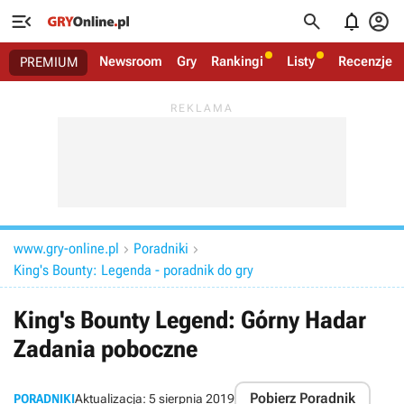




Newsroom
Gry
Rankingi
Listy
Recenzje
PREMIUM
www.gry-online.pl
Poradniki


King's Bounty: Legenda - poradnik do gry
King's Bounty Legend: Górny Hadar
Zadania poboczne
Pobierz Poradnik
PORADNIKI
Aktualizacja:
5 sierpnia 2019