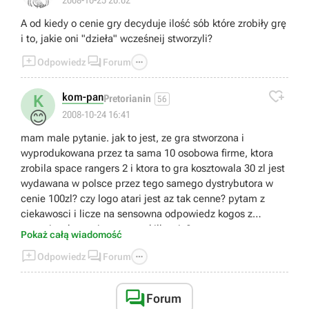
2008-10-25 20:02
A od kiedy o cenie gry decyduje ilość sób które zrobiły grę
i to, jakie oni "dzieła" wcześneij stworzyli?



Odpowiedz
Forum

kom-pan
K
Pretorianin
56
😊
2008-10-24 16:41
mam male pytanie. jak to jest, ze gra stworzona i
wyprodukowana przez ta sama 10 osobowa firme, ktora
zrobila space rangers 2 i ktora to gra kosztowala 30 zl jest
wydawana w polsce przez tego samego dystrybutora w
cenie 100zl? czy logo atari jest az tak cenne? pytam z
ciekawosci i licze na sensowna odpowiedz kogos z
cenegi. w koncu jest was tu kilku nie?
Pokaż całą wiadomość



Odpowiedz
Forum

Forum