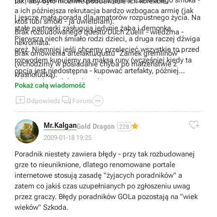
po macoszemu. Brak questu z jajami czerwonego smoka -
tak, aby było możliwe poddawanie ich korekcie.
a ich późniejsza rekrutacja bardzo wzbogaca armię (jak
I jescze mała porada dla amatorów rozpustnego życia. Na
ktoś lubi smoki - ja uwielbiam).
stałe partnerki zasługują jedynie żaba i demonka.
Brak rozbudowanego questu Duch Zuelli - wiedźma -
Pierwsza niech śmiało rodzi dzieci, a druga raczej dźwiga
nekromata.
oręż. Niemniej jeśli chcemy przelecieć wszystkie to przed
Brak omówienia artefaktu/qustu "Zamek gremlinów"
rozwodem kupujemy na maksa runy (wcześniej kiedy ta
(wchodzimy w posiadanie chyba po małżeństwie z
opcja jest niedostępna - kupować artefakty, później
krasnoludką).
odsprzedamy, lub jednostki na zapas).
Autor upiera się przy stałych zasobach i gatunkach
Pokaż całą wiadomość
stworów w miejscach rekrutacji lub położeniu artefaktów.



Odpowiedz
Forum
SĄ LOSOWE. Aczkolwiek losowanie następuje przed
rozpoczęciem rozgrywki. I tak wielu artefaktów w danej

Mr.Kalgan
Gold Dragon
228
rozgrywce może wogóle nie być a inne są zduplikowane a
2009-01-18 19:25
może i ztrójplikowane. W labiryncie smoków w magicznym
ogrodzie zamiast węży i czwegoś tam jeszcze
Poradnik niestety zawiera błędy - przy tak rozbudowanej
rekrutowałem między innymi szmaragdowe smoki za to w
grze to nieuniknione, dlatego renomowane portale
smoczej krypcie zamiast szmaragdowych czerwone - I
internetowe stosują zasadę "żyjacych poradników" a
TAK DALEJ.
zatem co jakiś czas uzupełnianych po zgłoszeniu uwag
przez graczy. Błędy poradników GOLa pozostają na "wiek
wieków" Szkoda.