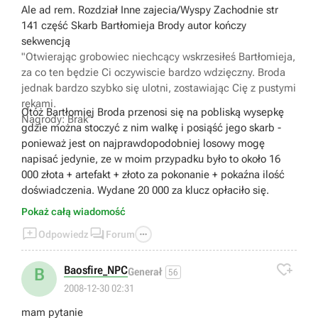
Ale ad rem. Rozdział Inne zajecia/Wyspy Zachodnie str
141 część Skarb Bartłomieja Brody autor kończy
sekwencją
"Otwierając grobowiec niechcący wskrzesiłeś Bartłomieja,
za co ten będzie Ci oczywiscie bardzo wdzięczny. Broda
jednak bardzo szybko się ulotni, zostawiając Cię z pustymi
rękami.
Otóż Bartłomiej Broda przenosi się na pobliską wysepkę
Nagrody:
Brak"
gdzie można stoczyć z nim walkę i posiąść jego skarb -
ponieważ jest on najprawdopodobniej losowy mogę
napisać jedynie, ze w moim przypadku było to około 16
000 złota + artefakt + złoto za pokonanie + pokaźna ilość
doświadczenia. Wydane 20 000 za klucz opłaciło się.
Pokaż całą wiadomość



Odpowiedz
Forum

Baosfire_NPC
B
Generał
56
2008-12-30 02:31
mam pytanie