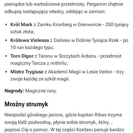
pieniądze lub wartościowe przedmioty. Pergamin chętnie
odkupią następujący władcy, oddając w zamian:
Król Mark
z
Zamku Kronberg
w
Grenworcie
- 250 tysięcy
sztuk złota;
Królowa Violessa
z
Daloreu
w
Dolinie Tysiąca Rzek
- po
10 run każdego typu;
Torn Digor
z
Taronu
w
Szczytach Ardanu
- przedmiot
magiczny
Tarcza z mithrilu
;
Mistrz Trygiusz
z
Akademii Magii
w
Lesie Verlon
- trzy
zwoje każdej ze szkół magii.
Nagrody:
Magiczne runy.
Mroźny strumyk
Nieopodal górskiego jeziora, gdzie kapitan Ribas trzyma
swoją łódź podwodną, płynie sobie strumyk, który...
poprosi Cię o pomoc. W tej części
Kordaru
panuje bardzo