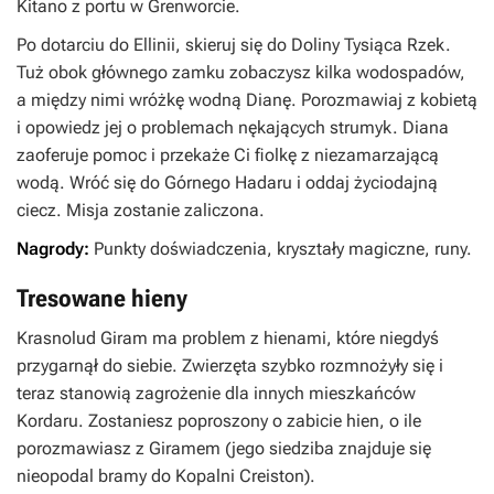
Kitano z portu w
Grenworcie
.
Po dotarciu do Ellinii, skieruj się do
Doliny Tysiąca Rzek.
Tuż obok głównego zamku zobaczysz kilka wodospadów,
a między nimi wróżkę wodną Dianę. Porozmawiaj z kobietą
i opowiedz jej o problemach nękających strumyk. Diana
zaoferuje pomoc i przekaże Ci fiolkę z niezamarzającą
wodą. Wróć się do
Górnego Hadaru
i oddaj życiodajną
ciecz. Misja zostanie zaliczona.
Nagrody:
Punkty doświadczenia, kryształy magiczne, runy.
Tresowane hieny
Krasnolud Giram ma problem z hienami, które niegdyś
przygarnął do siebie. Zwierzęta szybko rozmnożyły się i
teraz stanowią zagrożenie dla innych mieszkańców
Kordaru
. Zostaniesz poproszony o zabicie hien, o ile
porozmawiasz z Giramem (jego siedziba znajduje się
nieopodal bramy do
Kopalni Creiston
).