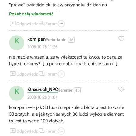
"prawo" swiecidelek, jak w przypadku dzikich na
kontynencie amerykanskim.
Pokaż całą wiadomość
Otoz King's Bounty ma sliczna grafike, a gracze to ludzie



Odpowiedz
Forum
prosci (dzicy) dla ktorych grafika jest (nie wazne co
bredza jednostki) w 100% najwazniejszym elementem gry

- niczym swiecidelka.
kom-pan
K
Pretorianin
56
Dostaja wiec gracze swoje swiecidelka i musza za to
2008-10-28 11:26
zaplacic odpowiednia cene... a poniewaz z mysleniem u
nie macie wrazenia, ze w wiekszosci ta kwota to cena za
nich ciezko to placa tyle ile im kaza :) - simple as that.
hype i reklamy? :) a ponoc dobra gra broni sie sama :)



Odpowiedz
Forum

Kthxu-uch_NPC
K
Senator
45
2008-10-28 01:07
kom-pan ---> jak 30 ludzi ulepi kule z błota o jest to warte
30 złotych, ale jak tych samych 30 ludzi wykopie diament
to jest to warte 100 złotych.



Odpowiedz
Forum