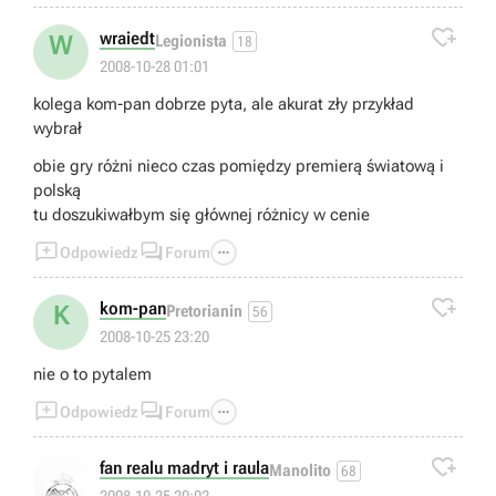

wraiedt
W
Legionista
18
2008-10-28 01:01
kolega kom-pan dobrze pyta, ale akurat zły przykład
wybrał
obie gry różni nieco czas pomiędzy premierą światową i
polską
tu doszukiwałbym się głównej różnicy w cenie



Odpowiedz
Forum

kom-pan
K
Pretorianin
56
2008-10-25 23:20
nie o to pytalem



Odpowiedz
Forum

fan realu madryt i raula
Manolito
68