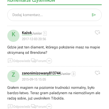

Dodaj komentarz...

Kaźok
K
Junior
1
2017-12-03 20:56
Gdzie jest ten diament, którego położenie masz na mapie
otrzymaną od Brendona?



Odpowiedz
Forum

zanonimizowany813744
Z
Junior
3
2015-09-15 15:05
Grałem magiem na poziomie trudności normalny, było
bardzo łatwo. Teraz gram paladynem na niemożliwym ale
radzę sobie, już uwolniłem Tibolda.



Odpowiedz
Forum