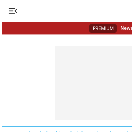

New
PREMIUM