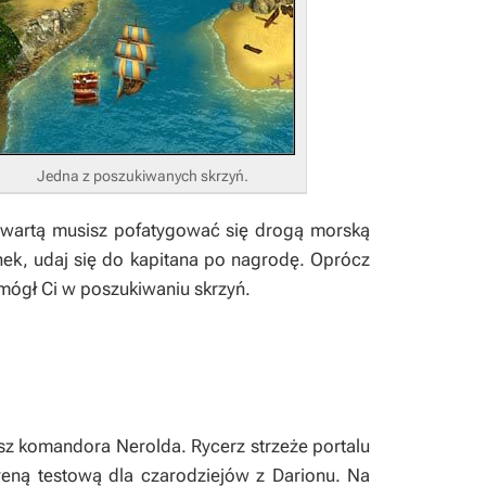
Jedna z poszukiwanych skrzyń.
czwartą musisz pofatygować się drogą morską
nek, udaj się do kapitana po nagrodę. Oprócz
omógł Ci w poszukiwaniu skrzyń.
sz komandora Nerolda. Rycerz strzeże portalu
reną testową dla czarodziejów z Darionu. Na