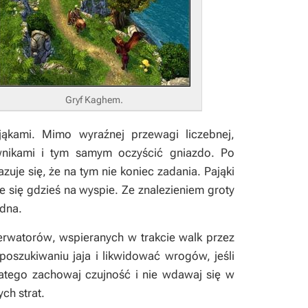
Gryf Kaghem.
ająkami. Mimo wyraźnej przewagi liczebnej,
wnikami i tym samym oczyścić gniazdo. Po
uje się, że na tym nie koniec zadania. Pająki
duje się gdzieś na wyspie. Ze znalezieniem groty
edna.
rwatorów
, wspieranych w trakcie walk przez
poszukiwaniu jaja i likwidować wrogów, jeśli
latego zachowaj czujność i nie wdawaj się w
ch strat.