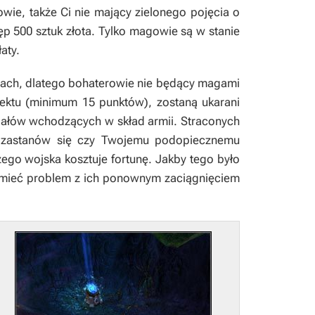
wie, także Ci nie mający zielonego pojęcia o
ęp 500 sztuk złota. Tylko magowie są w stanie
aty.
ejach, dlatego bohaterowie nie będący magami
lektu
(minimum 15 punktów), zostaną ukarani
iałów wchodzących w skład armii. Straconych
e zastanów się czy Twojemu podopiecznemu
ego wojska kosztuje fortunę. Jakby tego było
 mieć problem z ich ponownym zaciągnięciem