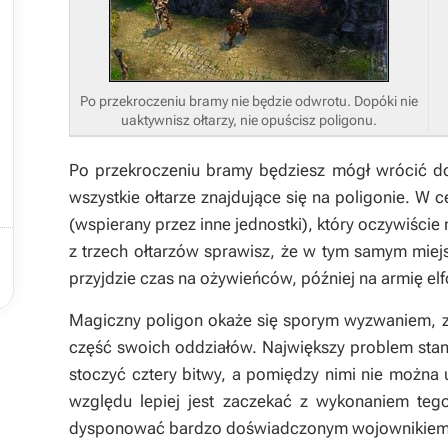
Po przekroczeniu bramy nie będzie odwrotu. Dopóki nie
uaktywnisz ołtarzy, nie opuścisz poligonu.
Po przekroczeniu bramy będziesz mógł wrócić do 
wszystkie ołtarze znajdujące się na poligonie. W 
(wspierany przez inne jednostki), który oczywiście

z trzech ołtarzów sprawisz, że w tym samym miej
przyjdzie czas na ożywieńców, później na armię elf
Magiczny poligon okaże się sporym wyzwaniem, zw
część swoich oddziałów. Największy problem stan
stoczyć cztery bitwy, a pomiędzy nimi nie można 
względu lepiej jest zaczekać z wykonaniem te
dysponować bardzo doświadczonym wojownikiem (