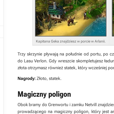


Kapitana Geka znajdziesz w porcie w Arlanii.
Trzy skrzynie pływają na południe od portu, po 
do
Lasu Verlon
. Gdy wreszcie skompletujesz ładu
złota otrzymasz również statek, który wcześniej p
Nagrody:
Złoto, statek.
Magiczny poligon
Obok bramy do
Grenwortu
i zamku
Netvill
znajdzie
prowadzącego na magiczny poligon, który jest a