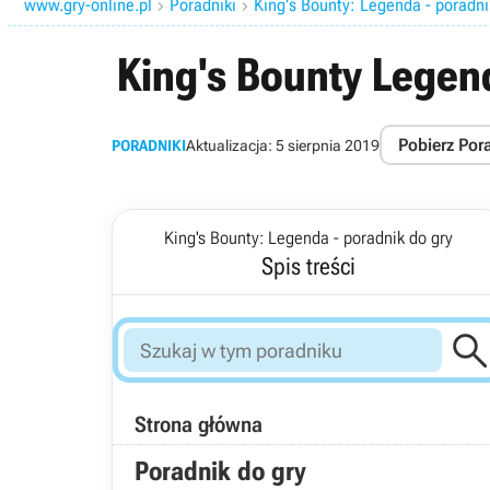
www.gry-online.pl
Poradniki
King's Bounty: Legenda - poradni


King's Bounty Legen
Pobierz Por
PORADNIKI
Aktualizacja:
5 sierpnia 2019
King's Bounty: Legenda - poradnik do gry
Spis treści
Strona główna
Poradnik do gry