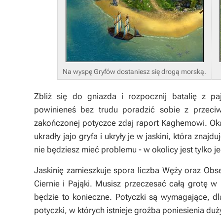
Na wyspę Gryfów dostaniesz się drogą morską.
Zbliż się do gniazda i rozpocznij batalię z p
powinieneś bez trudu poradzić sobie z przeci
zakończonej potyczce zdaj raport Kaghemowi. Okaz
ukradły jajo gryfa i ukryły je w jaskini, która znaj
nie będziesz mieć problemu - w okolicy jest tylko j
Jaskinię zamieszkuje spora liczba
Węży
oraz
Obse
Ciernie
i
Pająki
. Musisz przeczesać całą grotę w 
będzie to konieczne. Potyczki są wymagające, d
potyczki, w których istnieje groźba poniesienia duży