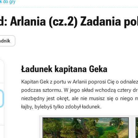
k do gry
d: Arlania (cz.2) Zadania p
adnik
Ładunek kapitana Geka
Kapitan Gek z portu w
Arlanii
poprosi Cię o odnalez
podczas sztormu. W jego skład wchodzą cztery dr

niezbędny jest okręt, ale nie musisz się o niego
łajby, bylebyś tylko zdobył ładunek.
