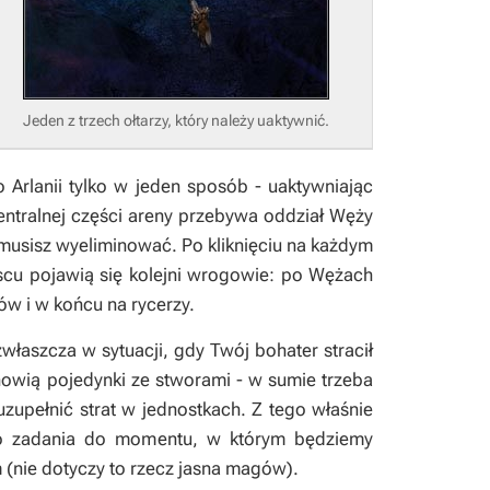
Jeden z trzech ołtarzy, który należy uaktywnić.
Arlanii tylko w jeden sposób - uaktywniając
centralnej części areny przebywa oddział
Węży
 musisz wyeliminować. Po kliknięciu na każdym
scu pojawią się kolejni wrogowie: po
Wężach
ów i w końcu na rycerzy.
łaszcza w sytuacji, gdy Twój bohater stracił
owią pojedynki ze stworami - w sumie trzeba
uzupełnić strat w jednostkach. Z tego właśnie
go zadania do momentu, w którym będziemy
nie dotyczy to rzecz jasna magów).