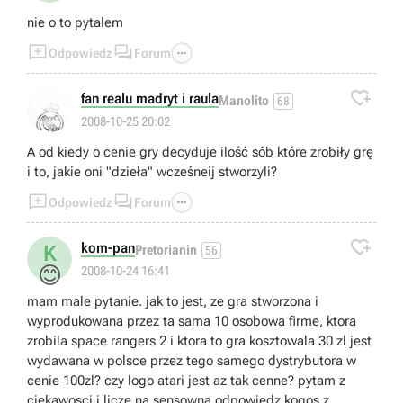
nie o to pytalem



Odpowiedz
Forum

fan realu madryt i raula
Manolito
68
2008-10-25 20:02
A od kiedy o cenie gry decyduje ilość sób które zrobiły grę
i to, jakie oni "dzieła" wcześneij stworzyli?



Odpowiedz
Forum

kom-pan
K
Pretorianin
56
😊
2008-10-24 16:41
mam male pytanie. jak to jest, ze gra stworzona i
wyprodukowana przez ta sama 10 osobowa firme, ktora
zrobila space rangers 2 i ktora to gra kosztowala 30 zl jest
wydawana w polsce przez tego samego dystrybutora w
cenie 100zl? czy logo atari jest az tak cenne? pytam z
ciekawosci i licze na sensowna odpowiedz kogos z