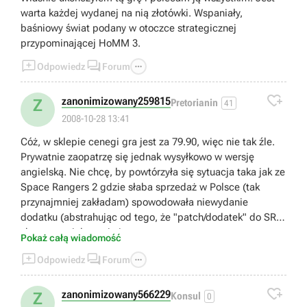
warta każdej wydanej na nią złotówki. Wspaniały,
baśniowy świat podany w otoczce strategicznej
przypominającej HoMM 3.



Odpowiedz
Forum

zanonimizowany259815
Z
Pretorianin
41
2008-10-28 13:41
Cóż, w sklepie cenegi gra jest za 79.90, więc nie tak źle.
Prywatnie zaopatrzę się jednak wysyłkowo w wersję
angielską. Nie chcę, by powtórzyła się sytuacja taka jak ze
Space Rangers 2 gdzie słaba sprzedaż w Polsce (tak
przynajmniej zakładam) spowodowała niewydanie
dodatku (abstrahując od tego, że "patch/dodatek" do SR2
zbyt wspaniały to nie jest, a
Pokaż całą wiadomość
Katauri/1C/Cinemaware/Stardock liczą sobie za niego



Odpowiedz
Forum
całkiem sporo). Polacy naród dziwny i trudno przewidzieć
jak sprzeda się KB pomimo dobrych recenzji i nakładów

na reklamę.
zanonimizowany566229
Z
Konsul
0