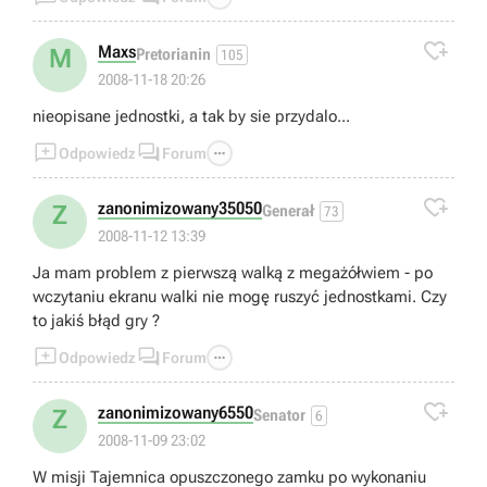

Maxs
M
Pretorianin
105
2008-11-18 20:26
nieopisane jednostki, a tak by sie przydalo...



Odpowiedz
Forum

zanonimizowany35050
Z
Generał
73
2008-11-12 13:39
Ja mam problem z pierwszą walką z megażółwiem - po
wczytaniu ekranu walki nie mogę ruszyć jednostkami. Czy
to jakiś błąd gry ?



Odpowiedz
Forum

zanonimizowany6550
Z
Senator
6
2008-11-09 23:02
W misji Tajemnica opuszczonego zamku po wykonaniu