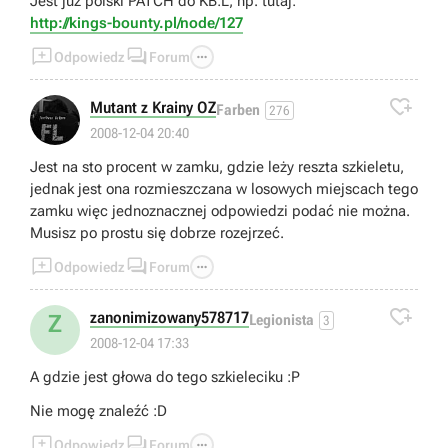
Jest już polski PATCH do KB:L, np. tutaj:
http://kings-bounty.pl/node/127



Odpowiedz
Forum

Mutant z Krainy OZ
Farben
276
2008-12-04 20:40
Jest na sto procent w zamku, gdzie leży reszta szkieletu,
jednak jest ona rozmieszczana w losowych miejscach tego
zamku więc jednoznacznej odpowiedzi podać nie można.
Musisz po prostu się dobrze rozejrzeć.



Odpowiedz
Forum

zanonimizowany578717
Z
Legionista
3
2008-12-04 17:33
A gdzie jest głowa do tego szkieleciku :P
Nie mogę znaleźć :D



Odpowiedz
Forum