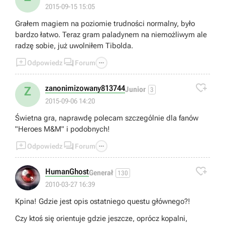
2015-09-15 15:05
Grałem magiem na poziomie trudności normalny, było
bardzo łatwo. Teraz gram paladynem na niemożliwym ale
radzę sobie, już uwolniłem Tibolda.



Odpowiedz
Forum

zanonimizowany813744
Z
Junior
3
2015-09-06 14:20
Świetna gra, naprawdę polecam szczególnie dla fanów
"Heroes M&M" i podobnych!



Odpowiedz
Forum

HumanGhost
Generał
130
2010-03-27 16:39
Kpina! Gdzie jest opis ostatniego questu głównego?!
Czy ktoś się orientuje gdzie jeszcze, oprócz kopalni,