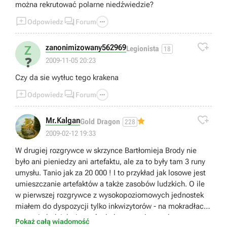
można rekrutować polarne niedźwiedzie?



Odpowiedz
Forum

zanonimizowany562969
Z
Legionista
18
❓
2009-11-05 20:23
Czy da sie wytłuc tego krakena



Odpowiedz
Forum

Mr.Kalgan
Gold Dragon
228
2009-02-12 19:33
W drugiej rozgrywce w skrzynce Bartłomieja Brody nie
było ani pieniedzy ani artefaktu, ale za to były tam 3 runy
umysłu. Tanio jak za 20 000 ! I to przykład jak losowe jest
umieszczanie artefaktów a także zasobów ludzkich. O ile
w pierwszej rozgrywce z wysokopoziomowych jednostek
miałem do dyspozycji tylko inkwizytorów - na mokradłach,
to w tej obok inkwizytorów były szczupłe zasoby rycerzy
Pokaż całą wiadomość