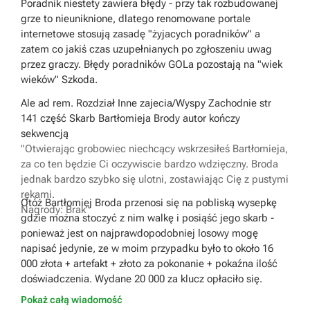
Poradnik niestety zawiera błędy - przy tak rozbudowanej
rekrutowałem między innymi szmaragdowe smoki za to w
grze to nieuniknione, dlatego renomowane portale
smoczej krypcie zamiast szmaragdowych czerwone - I
internetowe stosują zasadę "żyjacych poradników" a
TAK DALEJ.
zatem co jakiś czas uzupełnianych po zgłoszeniu uwag
przez graczy. Błędy poradników GOLa pozostają na "wiek
wieków" Szkoda.
Ale ad rem. Rozdział Inne zajecia/Wyspy Zachodnie str
141 część Skarb Bartłomieja Brody autor kończy
sekwencją
"Otwierając grobowiec niechcący wskrzesiłeś Bartłomieja,
za co ten będzie Ci oczywiscie bardzo wdzięczny. Broda
jednak bardzo szybko się ulotni, zostawiając Cię z pustymi
rękami.
Otóż Bartłomiej Broda przenosi się na pobliską wysepkę
Nagrody:
Brak"
gdzie można stoczyć z nim walkę i posiąść jego skarb -
ponieważ jest on najprawdopodobniej losowy mogę
napisać jedynie, ze w moim przypadku było to około 16
000 złota + artefakt + złoto za pokonanie + pokaźna ilość
doświadczenia. Wydane 20 000 za klucz opłaciło się.
Pokaż całą wiadomość