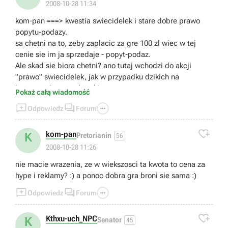
2008-10-28 11:34
kom-pan ===> kwestia swiecidelek i stare dobre prawo
popytu-podazy.
sa chetni na to, zeby zaplacic za gre 100 zl wiec w tej
cenie sie im ja sprzedaje - popyt-podaz.
Ale skad sie biora chetni? ano tutaj wchodzi do akcji
"prawo" swiecidelek, jak w przypadku dzikich na
kontynencie amerykanskim.
Pokaż całą wiadomość
Otoz King's Bounty ma sliczna grafike, a gracze to ludzie



Odpowiedz
Forum
prosci (dzicy) dla ktorych grafika jest (nie wazne co
bredza jednostki) w 100% najwazniejszym elementem gry

- niczym swiecidelka.
kom-pan
K
Pretorianin
56
Dostaja wiec gracze swoje swiecidelka i musza za to
2008-10-28 11:26
zaplacic odpowiednia cene... a poniewaz z mysleniem u
nie macie wrazenia, ze w wiekszosci ta kwota to cena za
nich ciezko to placa tyle ile im kaza :) - simple as that.
hype i reklamy? :) a ponoc dobra gra broni sie sama :)



Odpowiedz
Forum

Kthxu-uch_NPC
K
Senator
45