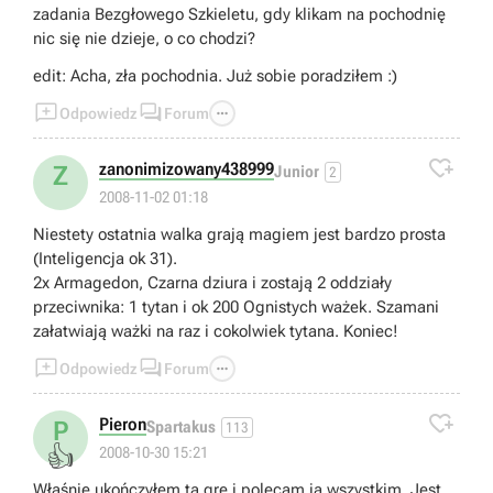
zadania Bezgłowego Szkieletu, gdy klikam na pochodnię
nic się nie dzieje, o co chodzi?
edit: Acha, zła pochodnia. Już sobie poradziłem :)



Odpowiedz
Forum

zanonimizowany438999
Z
Junior
2
2008-11-02 01:18
Niestety ostatnia walka grają magiem jest bardzo prosta
(Inteligencja ok 31).
2x Armagedon, Czarna dziura i zostają 2 oddziały
przeciwnika: 1 tytan i ok 200 Ognistych ważek. Szamani
załatwiają ważki na raz i cokolwiek tytana. Koniec!



Odpowiedz
Forum

Pieron
P
Spartakus
113
👍
2008-10-30 15:21
Właśnie ukończyłem tą grę i polecam ją wszystkim. Jest