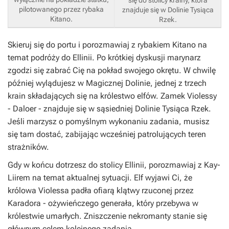
pilotowanego przez rybaka
znajduje się w Dolinie Tysiąca
Kitano.
Rzek.
Skieruj się do portu i porozmawiaj z rybakiem Kitano na
temat podróży do
Ellinii
. Po krótkiej dyskusji marynarz
zgodzi się zabrać Cię na pokład swojego okrętu. W chwilę
później wylądujesz w
Magicznej Dolinie
, jednej z trzech
krain składających się na królestwo elfów. Zamek Violessy
-
Daloer
- znajduje się w sąsiedniej
Dolinie Tysiąca Rzek
.
Jeśli marzysz o pomyślnym wykonaniu zadania, musisz
się tam dostać, zabijając wcześniej patrolujących teren
strażników.
Gdy w końcu dotrzesz do stolicy
Ellinii
, porozmawiaj z Kay-
Liirem na temat aktualnej sytuacji. Elf wyjawi Ci, że
królowa Violessa padła ofiarą klątwy rzuconej przez
Karadora - ożywieńczego generała, który przebywa w
królestwie umarłych. Zniszczenie nekromanty stanie się
głównym celem kolejnego zadania.