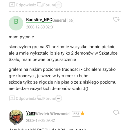



Odpowiedz
Forum

Baosfire_NPC
B
Generał
56
2008-12-30 02:31
mam pytanie
skonczylem gre na 31 poziomie wszystko ladnie pieknie,
ale u mnie wyksztalcilo sie tylko 2 demonów w Szkatułce
Szału, mam pewne przypuszczenie
gralem na niskim poziomie trudnosci - chcialem szybko
gre skonczyc , jeszcze w tym roczku hehe
szkoda tylko ze nigdzie nie pisalo ze z niskiego poziomu
nie bedzie wszystkich demonów szalu :(((



Odpowiedz
Forum

Yans
Więzień Wieczności
223
👍
2008-12-05 09:42