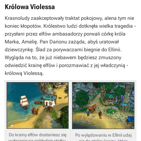
Królowa Violessa
Krasnoludy zaakceptowały traktat pokojowy, ale
na tym nie
koniec kłopotów. Królestwo ludzi dotknęła wielka tragedia -
przysłani przez elfów ambasadorzy porwali córkę króla
Marka, Amelię. Pan
Darionu
zażąda, abyś uratował
dziewczynkę. Ślad za porywaczami biegnie do
Ellinii
.
Wygląda na to, że już niebawem będziesz zmuszony
odwiedzić krainę elfów i porozmawiać z jej władczynią -
królową Violessą.
Do krainy elfów dostaniesz się
Po wylądowaniu w Ellinii udaj
wyłącznie na pokładzie statku,
się do stolicy krainy, która