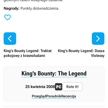
Nagrody:
Punkty doświadczenia.



King's Bounty Legend: Traktat
King's Bounty Legend: Dusza
pokojowy z krasnoludami
Violessy
King's Bounty: The Legend
25 kwietnia 2008
Rate It!
Przegląd
Poradnik
Recenzja