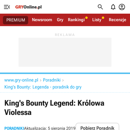




Newsroom
Gry
Rankingi
Listy
Recenzje
PREMIUM
www.gry-online.pl
Poradniki


King's Bounty: Legenda - poradnik do gry
King's Bounty Legend: Królowa
Violessa
Pobierz Poradnik
PORADNIKI
Aktualizacja:
5 sierpnia 2019