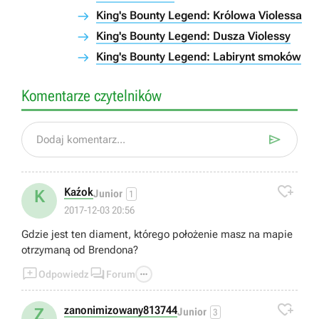
King's Bounty Legend: Królowa Violessa
King's Bounty Legend: Dusza Violessy
King's Bounty Legend: Labirynt smoków
Komentarze czytelników

Dodaj komentarz...

Kaźok
K
Junior
1
2017-12-03 20:56
Gdzie jest ten diament, którego położenie masz na mapie
otrzymaną od Brendona?



Odpowiedz
Forum

zanonimizowany813744
Z
Junior
3