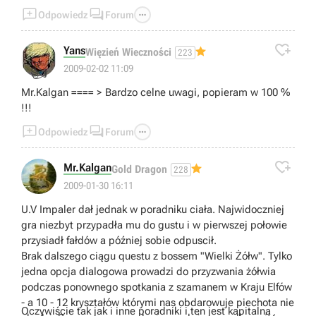
(mokradła i Wyspy). Nawet Zamek Króla Marka róznicuje



Odpowiedz
Forum
zasoby. Pisanie w poradniku "od tej chwili będziesz mógł
tu nabywać cyklopy" jest bez sensu, równie dobrze bedą

tam cyklopy jak olbrzymy albo Wilki Morskie. I to jest urok
Yans
Więzień Wieczności
223
tej gry. Szkoda, że gra nie losuje lokacji jak Diablo, ale i
👍
2009-02-02 11:09
tak jest fajnie.
Mr.Kalgan ==== > Bardzo celne uwagi, popieram w 100 %
!!!



Odpowiedz
Forum

Mr.Kalgan
Gold Dragon
228
2009-01-30 16:11
U.V Impaler dał jednak w poradniku ciała. Najwidoczniej
gra niezbyt przypadła mu do gustu i w pierwszej połowie
przysiadł fałdów a później sobie odpuscił.
Brak dalszego ciągu questu z bossem "Wielki Żółw". Tylko
jedna opcja dialogowa prowadzi do przyzwania żółwia
podczas ponownego spotkania z szamanem w Kraju Elfów
- a 10 - 12 kryształów którymi nas obdarowuje piechota nie
Oczywiście tak jak i inne poradniki i ten jest kapitalną