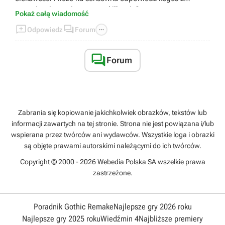
cenegi. w koncu jest was tu kilku nie?
Pokaż całą wiadomość



Odpowiedz
Forum

Forum
Zabrania się kopiowanie jakichkolwiek obrazków, tekstów lub
informacji zawartych na tej stronie. Strona nie jest powiązana i/lub
wspierana przez twórców ani wydawców. Wszystkie loga i obrazki
są objęte prawami autorskimi należącymi do ich twórców.
Copyright © 2000 - 2026 Webedia Polska SA wszelkie prawa
zastrzeżone.
Poradnik Gothic Remake
Najlepsze gry 2026 roku
Najlepsze gry 2025 roku
Wiedźmin 4
Najbliższe premiery