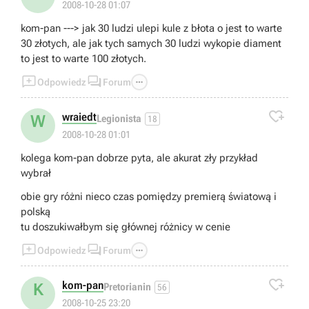
2008-10-28 01:07
kom-pan ---> jak 30 ludzi ulepi kule z błota o jest to warte
30 złotych, ale jak tych samych 30 ludzi wykopie diament
to jest to warte 100 złotych.



Odpowiedz
Forum

wraiedt
W
Legionista
18
2008-10-28 01:01
kolega kom-pan dobrze pyta, ale akurat zły przykład
wybrał
obie gry różni nieco czas pomiędzy premierą światową i
polską
tu doszukiwałbym się głównej różnicy w cenie



Odpowiedz
Forum

kom-pan
K
Pretorianin
56
2008-10-25 23:20