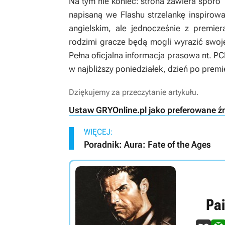
Na tym nie koniec: strona zawiera sporo 
napisaną we Flashu strzelankę inspirowa
angielskim, ale jednocześnie z premier
rodzimi gracze będą mogli wyrazić swoje d
Pełna oficjalna informacja prasowa nt. P
w najbliższy poniedziałek, dzień po premi
Dziękujemy za przeczytanie artykułu.
Ustaw GRYOnline.pl jako preferowane ź
WIĘCEJ:
Poradnik: Aura: Fate of the Ages
Pai