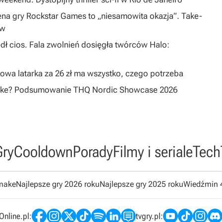
na gry Rockstar Games to „niesamowita okazja”. Take-
ów
dł cios. Fala zwolnień dosięgła twórców Halo:
owa latarka za 26 zł ma wszystko, czego potrzeba
emake? Podsumowanie THQ Nordic Showcase 2026
Gry
Cooldown
Porady
Filmy i seriale
Tech
emake
Najlepsze gry 2026 roku
Najlepsze gry 2025 roku
Wiedźmin 
nline.pl:
tvgry.pl: