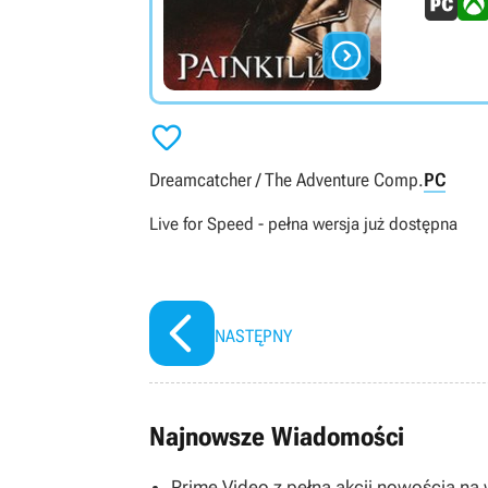


Dreamcatcher / The Adventure Comp.
PC
Live for Speed - pełna wersja już dostępna
NASTĘPNY
Najnowsze Wiadomości
Prime Video z pełną akcji nowością na w