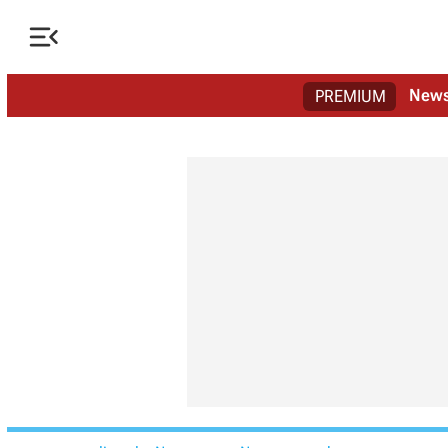

New
PREMIUM