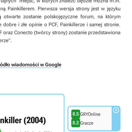
"tajnych" miejsc, w których znaleźć będzie można m.in.
ną Painkillerem. Pierwsza wersja strony jest w języku
ą otwarte zostanie polskojęzyczne forum, na którym
obre i złe opinie o PCF, Painkillerze i samej stronie.
CF oraz Conecto (twórcy strony) zostanie przedstawiona
erze".
ródło wiadomości w Google

8.5
GRYOnline
nkiller (2004)
8.2
Gracze