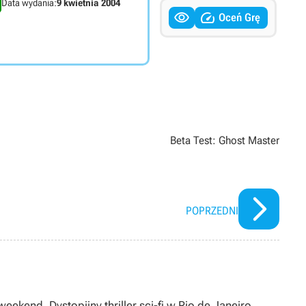
Data wydania:
9 kwietnia 2004


Oceń Grę
Beta Test: Ghost Master
POPRZEDNI
eekend. Dystopijny thriller sci-fi w Rio de Janeiro