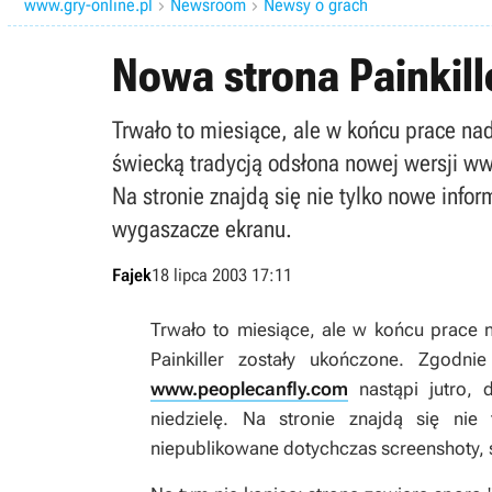
www.gry-online.pl
Newsroom
Newsy o grach


Nowa strona Painkill
Trwało to miesiące, ale w końcu prace nad
świecką tradycją odsłona nowej wersji www
Na stronie znajdą się nie tylko nowe infor
wygaszacze ekranu.
Fajek
18 lipca 2003 17:11
Trwało to miesiące, ale w końcu prace 
Painkiller zostały ukończone. Zgodn
www.peoplecanfly.com
nastąpi jutro, 
niedzielę. Na stronie znajdą się nie 
niepublikowane dotychczas screenshoty, s