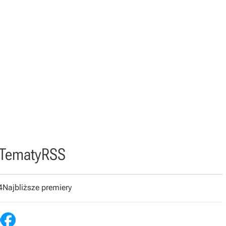
Tematy
RSS
4
Najbliższe premiery