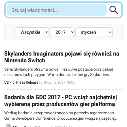

Szukaj
wiadomości...
Skylanders Imaginators pojawi się również na
Nintendo Switch
Seria Skylanders otrzyma nowe, niezwykłe postacie oraz pakiet
niesamowitych przygód. Warto dodać, że fani gry Skylanders
Imaginators oraz aplikacji Skylanders Creator stworzyli ponad 25
CDP.pl Press Release
13 stycznia 2017 18:05
milionów postaci! Oficjalnym dystrybutorem gier firmy Activision w
Polsce jest cdp.pl.
Badania dla GDC 2017 - PC wciąż najchętniej
wybieraną przez producentów gier platformą
Według badania przeprowadzonego na potrzeby tegorocznego
Game Developers Conference, producenci gier wciąż najczęściej
wybierają komputery osobiste jako jedną z docelowych platform dla