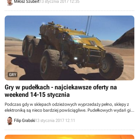
Miłosz Szubert
13 stycznia 2017 12:35
na niej znaleźć między innymi Syberię 3.
GRY
Gry w pudełkach - najciekawsze oferty na
weekend 14-15 stycznia
Podczas gdy w sklepach odzieżowych wyprzedaży pełno, sklepy z
elektroniką są nieco bardziej powściągliwe. Pudełkowych wydań gier
w najbliższy weekend szukajcie przede wszystkich w Media
Filip Grabski
13 stycznia 2017 12:11
Marktach i Saturnach. Jest z czego wybierać!