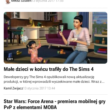
Miłosz Szubert
13 stycznia 2017 17:55
swoich tytułów. Na pecety stawia aż 53% deweloperów. Ciekawe są
też dane dotyczące popularności wirtualnej rzeczywistości.
GRY
Małe dzieci w końcu trafiły do The Sims 4
Deweloperzy gry The Sims 4 opublikowali nową aktualizację
produkcji, w której wprowadzili wyczekiwane małe dzieci. Wraz z
nimi pojawiły się kolejne obiekty, dodatkowe animacje, ubrania i nie
Kamil Zwijacz
13 stycznia 2017 13:44
tylko.
Star Wars: Force Arena - premiera mobilnej gry
PvP z elementami MOBA