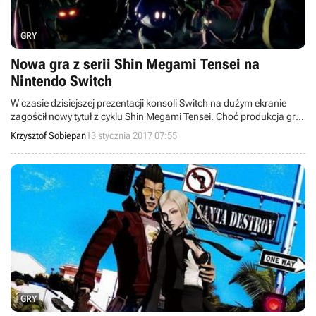
GRY
Nowa gra z serii Shin Megami Tensei na
Nintendo Switch
W czasie dzisiejszej prezentacji konsoli Switch na dużym ekranie
zagościł nowy tytuł z cyklu Shin Megami Tensei. Choć produkcja gry
dopiero co się zaczęła, studio Atlus przygotowało dla fanów krótki
Krzysztof Sobiepan
13 stycznia 2017 07:55
zwiastun.
GRY