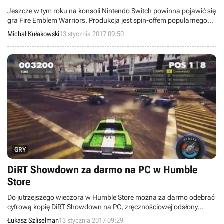
Jeszcze w tym roku na konsoli Nintendo Switch powinna pojawić się
gra Fire Emblem Warriors. Produkcja jest spin-offem popularnego
cyklu strategicznych RPG, który korzystać będzie z formuły serii
Michał Kułakowski
13 stycznia 2017 09:50
Dynasty Warriors, stworzonej przez studio Omega Force.
GRY
DiRT Showdown za darmo na PC w Humble
Store
Do jutrzejszego wieczora w Humble Store można za darmo odebrać
cyfrową kopię DiRT Showdown na PC, zręcznościowej odsłony
rajdowego cyklu od studia Codemasters.
Łukasz Szliselman
13 stycznia 2017 09:29