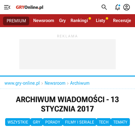




Newsroom
Gry
Rankingi
Listy
Recenzje
PREMIUM
www.gry-online.pl
Newsroom
Archiwum


ARCHIWUM WIADOMOŚCI - 13
STYCZNIA 2017
WSZYSTKIE
GRY
PORADY
FILMY I SERIALE
TECH
TEMATY