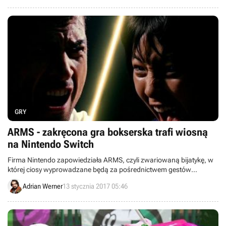
kontrolery ruchowe.
GRY
ARMS - zakręcona gra bokserska trafi wiosną
na Nintendo Switch
Firma Nintendo zapowiedziała ARMS, czyli zwariowaną bijatykę, w
której ciosy wyprowadzane będą za pośrednictwem gestów
wykonywanych przy pomocy małych padów Joy-Con.
Adrian Werner
13 stycznia 2017 05:46