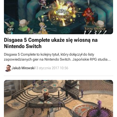
GRY
Disgaea 5 Complete ukaże się wiosną na
Nintendo Switch
Disgaea 5 Complete to kolejny tytuł, który dołączył do listy
zapowiedzianych gier na Nintendo Switch. Japońskie RPG studia
Nippon Ichi Software trafi na tę konsolę tej wiosny.
Jakub Mirowski
13 stycznia 2017 10:56