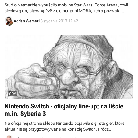
Studio Netmarble wypuściło mobilne Star Wars: Force Arena, czyli
sieciową grę bitewną PvP z elementami MOBA, która pozwala
pokierować najsłynniejszymi postaciami z uniwersum Gwiezdnych
Adrian Werner
13 stycznia 2017 12:42
wojen.
GRY
Nintendo Switch - oficjalny line-up; na liście
m.in. Syberia 3
Na oficjalnej stronie sklepu Nintendo pojawiła się lista gier, które
aktualnie są przygotowywane na konsolę Switch. Prócz
zapowiedzianych już podczas oficjalnej prezentacji tytułów, możemy