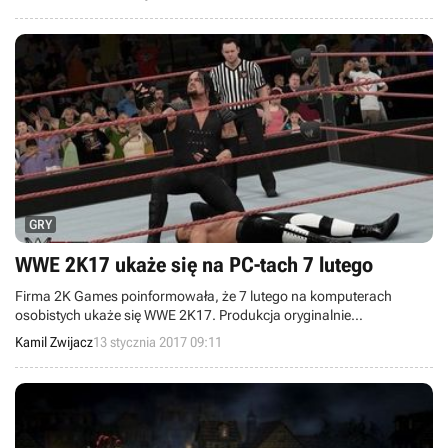
GRY
WWE 2K17 ukaże się na PC-tach 7 lutego
Firma 2K Games poinformowała, że 7 lutego na komputerach
osobistych ukaże się WWE 2K17. Produkcja oryginalnie
zadebiutowała w październiku 2016 roku na konsolach Xbox One,
Kamil Zwijacz
13 stycznia 2017 09:11
PlayStation 4, Xbox 360 oraz PlayStation 3.