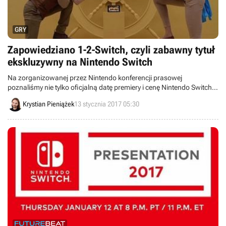
GRY
Zapowiedziano 1-2-Switch, czyli zabawny tytuł
ekskluzywny na Nintendo Switch
Na zorganizowanej przez Nintendo konferencji prasowej
poznaliśmy nie tylko oficjalną datę premiery i cenę Nintendo Switch,
lecz także mogliśmy zapoznać się z nowymi, nieznanymi wcześniej
Krystian Pieniążek
13 stycznia 2017 05:30
tytułami. Na dobry początek – 1-2-Switch.