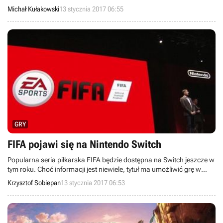
spin-offów z podserii Dragon Quest Heroes.
Michał Kułakowski
13 stycznia 2017 06:55
GRY
FIFA pojawi się na Nintendo Switch
Popularna seria piłkarska FIFA będzie dostępna na Switch jeszcze w
tym roku. Choć informacji jest niewiele, tytuł ma umożliwić grę w
każdym miejscu, zarówno w domu, jak i poza nim.
Krzysztof Sobiepan
13 stycznia 2017 06:53