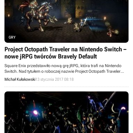
GRY
Project Octopath Traveler na Nintendo Switch –
nowe jRPG twórców Bravely Default
Square Enix przedstawiło nową grę jRPG, która trafi na Nintendo
Switch. Nad tytułem o roboczej nazwie Project Octopath Traveler
pracują twórcy Bravely Default oraz Bravely Second, a więc
Michał Kułakowski
13 stycznia 2017 08:18
popularnych jRPG-ów z przenośnego Nintendo 3DS.