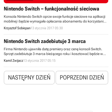
Nintendo Switch – funkcjonalność sieciowa
Konsola Nintendo Switch oprze swoje funkcje sieciowe na aplikacji
mobilnej i będzie wymagała opłacania abonamentu do korzystania z
nich (od jesieni). Urządzenie nie będzie też zablokowane w
Krzysztof Sobiepan
13 stycznia 2017 05:30
poszczególnych regionach.
Nintendo Switch zadebiutuje 3 marca
Firma Nintendo ujawniła datę premiery oraz cenę konsoli Switch.
Sprzęt zadebiutuje 3 marca bieżącego roku i kosztować będzie w
USA 299 dolarów.
Kamil Zwijacz
13 stycznia 2017 05:15
NASTĘPNY DZIEŃ
POPRZEDNI DZIEŃ