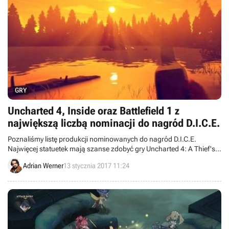
GRY
Uncharted 4, Inside oraz Battlefield 1 z
największą liczbą nominacji do nagród D.I.C.E.
Poznaliśmy listę produkcji nominowanych do nagród D.I.C.E.
Najwięcej statuetek mają szanse zdobyć gry Uncharted 4: A Thief's
End, Inside oraz Battlefield 1.
Adrian Werner
13 stycznia 2017 11:24