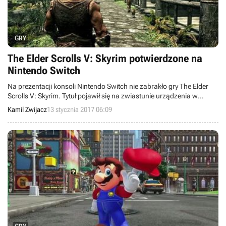
GRY
The Elder Scrolls V: Skyrim potwierdzone na
Nintendo Switch
Na prezentacji konsoli Nintendo Switch nie zabrakło gry The Elder
Scrolls V: Skyrim. Tytuł pojawił się na zwiastunie urządzenia w
październiku 2016 roku, ale dopiero teraz doczekaliśmy się jego
Kamil Zwijacz
13 stycznia 2017 06:09
oficjalnej zapowiedzi.