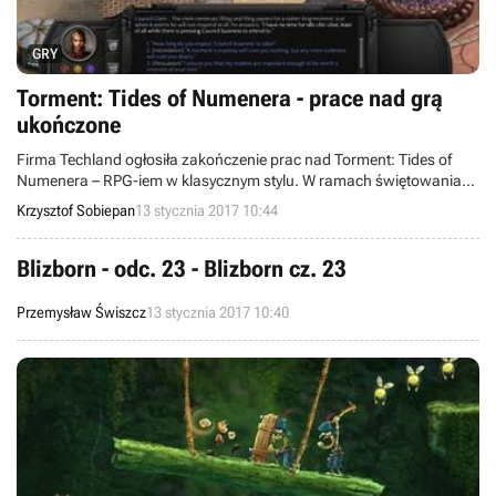
GRY
Torment: Tides of Numenera - prace nad grą
ukończone
Firma Techland ogłosiła zakończenie prac nad Torment: Tides of
Numenera – RPG-iem w klasycznym stylu. W ramach świętowania
złotego statusu twórcy zaprezentowali graczom interaktywne wideo,
Krzysztof Sobiepan
13 stycznia 2017 10:44
w którym możemy sami przejść jedno z zadań dostępnych w grze.
Blizborn - odc. 23 - Blizborn cz. 23
Przemysław Świszcz
13 stycznia 2017 10:40