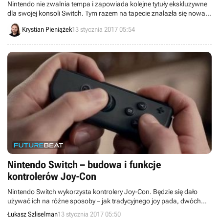
Nintendo nie zwalnia tempa i zapowiada kolejne tytuły ekskluzywne
dla swojej konsoli Switch. Tym razem na tapecie znalazła się nowa
odsłona serii Xenoblade, tworzona oczywiście przez studio Monolith
Krystian Pieniążek
13 stycznia 2017 05:54
Software.
Nintendo Switch – budowa i funkcje
kontrolerów Joy-Con
Nintendo Switch wykorzysta kontrolery Joy-Con. Będzie się dało
używać ich na różne sposoby – jak tradycyjnego joy pada, dwóch
minipadów lub handhelda. Dodatkowo mają one służyć jako
Łukasz Szliselman
13 stycznia 2017 05:50